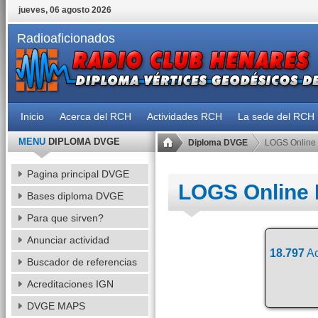
jueves, 06 agosto 2026
Radioaficionados
Inicio
Acerca del RCH
Actividades RCH
La sede del RCH
MENU
DIPLOMA DVGE
Diploma DVGE
LOGS Online
Pagina principal DVGE
LOGS Online
Bases diploma DVGE
Para que sirven?
Anunciar actividad
18.797
Ac
Buscador de referencias
Acreditaciones IGN
DVGE MAPS