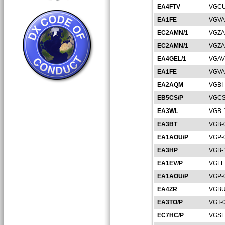
EA4FTV
VGCU
EA1FE
VGVA
EC2AMN/1
VGZA
EC2AMN/1
VGZA
EA4GEL/1
VGAV
EA1FE
VGVA
EA2AQM
VGBI
EB5CS/P
VGCS
EA3WL
VGB-
EA3BT
VGB-
EA1AOU/P
VGP-
EA3HP
VGB-
EA1EV/P
VGLE
EA1AOU/P
VGP-
EA4ZR
VGBU
EA3TO/P
VGT-
EC7HC/P
VGSE