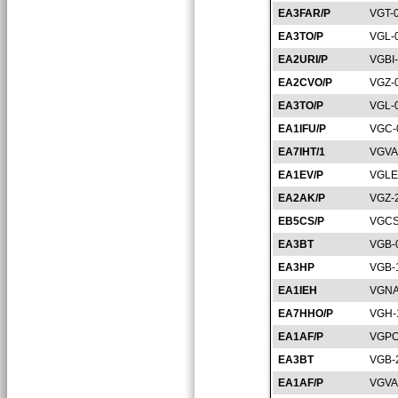
EA3FAR/P
VGT-
EA3TO/P
VGL-
EA2URI/P
VGBI
EA2CVO/P
VGZ-
EA3TO/P
VGL-
EA1IFU/P
VGC-
EA7IHT/1
VGVA
EA1EV/P
VGLE
EA2AK/P
VGZ-
EB5CS/P
VGCS
EA3BT
VGB-
EA3HP
VGB-
EA1IEH
VGNA
EA7HHO/P
VGH-
EA1AF/P
VGPO
EA3BT
VGB-
EA1AF/P
VGVA