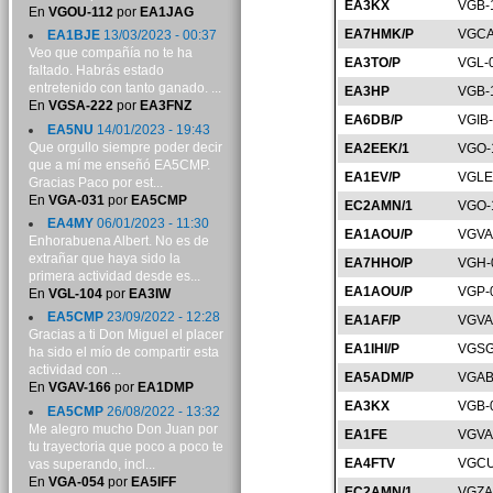
EA3KX
VGB-
En
VGOU-112
por
EA1JAG
EA7HMK/P
VGCA
EA1BJE
13/03/2023 - 00:37
Veo que compañía no te ha
EA3TO/P
VGL-
faltado. Habrás estado
entretenido con tanto ganado. ...
EA3HP
VGB-
En
VGSA-222
por
EA3FNZ
EA6DB/P
VGIB
EA5NU
14/01/2023 - 19:43
Que orgullo siempre poder decir
EA2EEK/1
VGO-
que a mí me enseñó EA5CMP.
EA1EV/P
VGLE
Gracias Paco por est...
En
VGA-031
por
EA5CMP
EC2AMN/1
VGO-
EA4MY
06/01/2023 - 11:30
EA1AOU/P
VGVA
Enhorabuena Albert. No es de
extrañar que haya sido la
EA7HHO/P
VGH-
primera actividad desde es...
EA1AOU/P
VGP-
En
VGL-104
por
EA3IW
EA5CMP
23/09/2022 - 12:28
EA1AF/P
VGVA
Gracias a ti Don Miguel el placer
EA1IHI/P
VGSG
ha sido el mío de compartir esta
actividad con ...
EA5ADM/P
VGAB
En
VGAV-166
por
EA1DMP
EA3KX
VGB-
EA5CMP
26/08/2022 - 13:32
Me alegro mucho Don Juan por
EA1FE
VGVA
tu trayectoria que poco a poco te
EA4FTV
VGCU
vas superando, incl...
En
VGA-054
por
EA5IFF
EC2AMN/1
VGZA