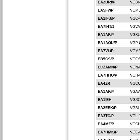
EA2URI/P
VGBI
EA5FV/P
VGMU
EA1IFU/P
VGC-
EA7IHT/1
VGVA
EA1AF/P
VGBU
EA1AOU/P
VGP-
EA7VL/P
VGMA
EB5CS/P
VGCS
EC2AMN/P
VGNA
EA7HHO/P
VGH-
EA4ZR
VGCU
EA1AF/P
VGAV
EA1IEH
VGSO
EA2EEK/P
VGBI
EA3TO/P
VGL-
EA4MZ/P
VGGU
EA7HMK/P
VGCA