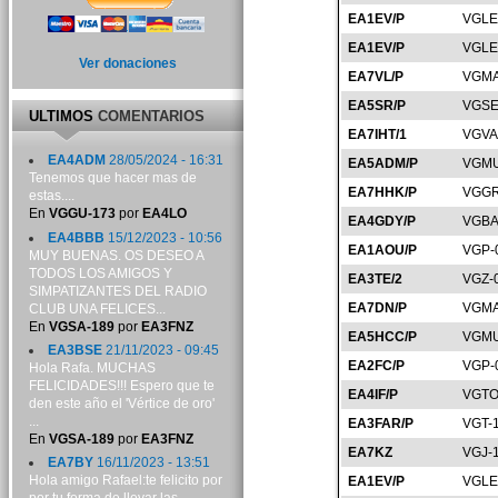
EA1EV/P
VGLE
EA1EV/P
VGLE
Ver donaciones
EA7VL/P
VGMA
EA5SR/P
VGSE
ULTIMOS
COMENTARIOS
EA7IHT/1
VGVA
EA4ADM
28/05/2024 - 16:31
EA5ADM/P
VGMU
Tenemos que hacer mas de
EA7HHK/P
VGGR
estas....
En
VGGU-173
por
EA4LO
EA4GDY/P
VGBA
EA4BBB
15/12/2023 - 10:56
EA1AOU/P
VGP-
MUY BUENAS. OS DESEO A
TODOS LOS AMIGOS Y
EA3TE/2
VGZ-
SIMPATIZANTES DEL RADIO
EA7DN/P
VGMA
CLUB UNA FELICES...
En
VGSA-189
por
EA3FNZ
EA5HCC/P
VGMU
EA3BSE
21/11/2023 - 09:45
EA2FC/P
VGP-
Hola Rafa. MUCHAS
FELICIDADES!!! Espero que te
EA4IF/P
VGTO
den este año el 'Vértice de oro'
...
EA3FAR/P
VGT-
En
VGSA-189
por
EA3FNZ
EA7KZ
VGJ-
EA7BY
16/11/2023 - 13:51
Hola amigo Rafael:te felicito por
EA1EV/P
VGLE