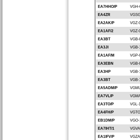
EA7HHO/P
VGH-
EA4ZR
VGSG
EA2AK/P
VGZ-
EA1AF/2
VGZ-
EA3BT
VGB-
EA3JI
VGB-
EA1AF/M
VGP-
EA3EBN
VGB-
EA3HP
VGB-
EA3BT
VGB-
EA5ADM/P
VGMU
EA7VL/P
VGMA
EA3TO/P
VGL-
EA4FH/P
VGTO
EB1DM/P
VGO-
EA7IHT/1
VGVA
EA1IFV/P
VGZA