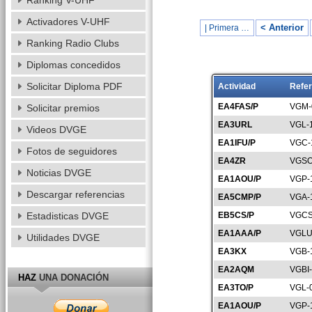
Ranking V-UHF
Activadores V-UHF
< Anterior
| Primera …
Ranking Radio Clubs
Diplomas concedidos
Solicitar Diploma PDF
Actividad
Refer
EA4FAS/P
VGM-
Solicitar premios
EA3URL
VGL-
Videos DVGE
EA1IFU/P
VGC-
Fotos de seguidores
EA4ZR
VGSO
Noticias DVGE
EA1AOU/P
VGP-
Descargar referencias
EA5CMP/P
VGA-
Estadisticas DVGE
EB5CS/P
VGCS
EA1AAA/P
VGLU
Utilidades DVGE
EA3KX
VGB-
EA2AQM
VGBI
HAZ
UNA DONACIÓN
EA3TO/P
VGL-
EA1AOU/P
VGP-