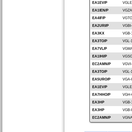
EA1EV/P
VGLE
EA1IEN/P
VGZA
EA4IF/P
VGTO
EA2URI/P
VGBI
EA3KX
VGB-
EA3TO/P
VGL-
EA7VL/P
VGMA
EA1IHI/P
VGSG
EC2AMN/P
VGVI
EA3TO/P
VGL-
EA5URO/P
VGA-
EA1EV/P
VGLE
EA7HHO/P
VGH-
EA3HP
VGB-
EA3HP
VGB-
EC2AMN/P
VGNA