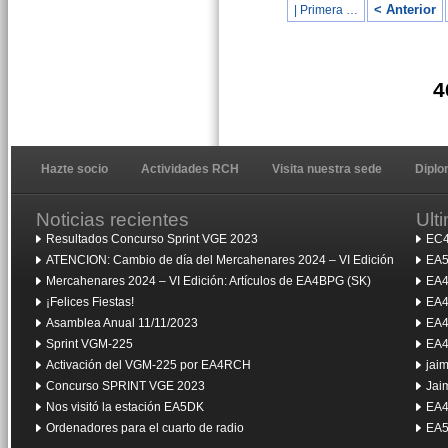
< Anterior
| Primera …
4
Hazte socio
Actividades RCH
Visita nuestra sede
Dipl
Noticias recientes
Ult
Resultados Concurso Sprint VGE 2023
EC4
ATENCION: Cambio de día del Mercahenares 2024 – VI Edición
EA5
Mercahenares 2024 – VI Edición: Artículos de EA4BPG (SK)
EA4
¡Felices Fiestas!
EA4
Asamblea Anual 11/11/2023
EA4
Sprint VGM-225
EA4
Activación del VGM-225 por EA4RCH
jai
Concurso SPRINT VGE 2023
Jai
Nos visitó la estación EA5DK
EA4
Ordenadores para el cuarto de radio
EA5