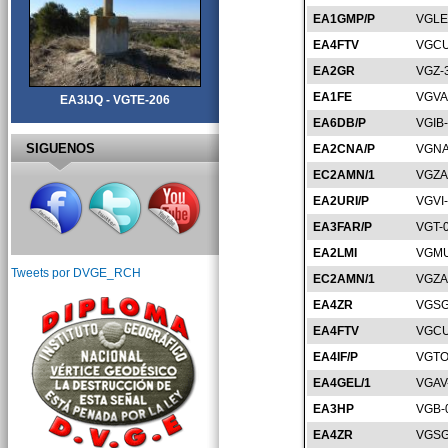
EA1GMP/P
VGLE
EA4FTV
VGCU
EA2GR
VGZ-
EA1FE
VGVA
EA3IJQ - VGTE-206
EA6DB/P
VGIB
SIGUENOS
EA2CNA/P
VGNA
EC2AMN/1
VGZA
EA2URI/P
VGVI
EA3FAR/P
VGT-
EA2LMI
VGMU
Tweets por DVGE_RCH
EC2AMN/1
VGZA
EA4ZR
VGSG
EA4FTV
VGCU
EA4IF/P
VGTO
EA4GEL/1
VGAV
EA3HP
VGB-
EA4ZR
VGSG