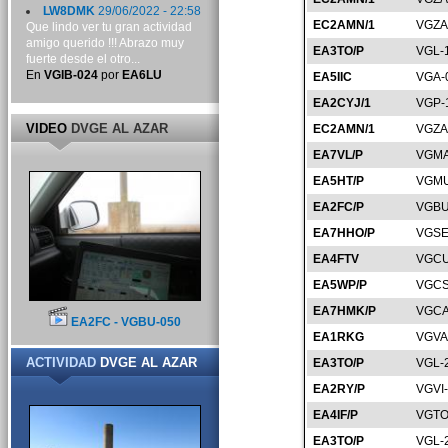
LW8DMK
29/06/2022 - 22:58
EC2AMN/1
VGZA
Que lindo ver tu gran actividad
amigo querido !!! Abrazo muy
EA3TO/P
VGL-
fuerte desde el otro...
En
VGIB-024
por
EA6LU
EA5IIC
VGA-
EA2CYJ/1
VGP-
VIDEO
DVGE AL AZAR
EC2AMN/1
VGZA
EA7VL/P
VGMA
EA5HT/P
VGMU
EA2FC/P
VGBU
EA7HHO/P
VGSE
EA4FTV
VGCU
EA5WP/P
VGCS
EA7HMK/P
VGCA
EA2FC - VGBU-050
EA1RKG
VGVA
ACTIVIDAD
DVGE AL AZAR
EA3TO/P
VGL-
EA2RY/P
VGVI
EA4IF/P
VGTO
EA3TO/P
VGL-