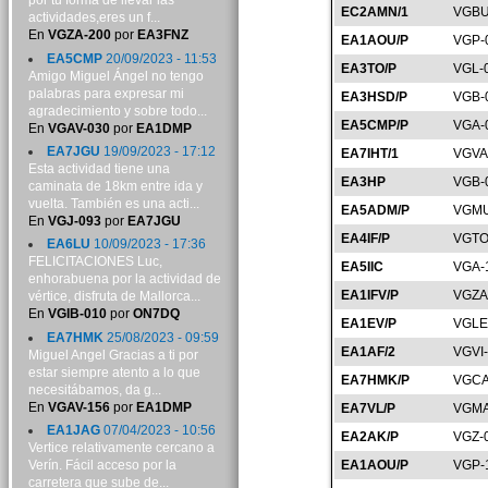
por tu forma de llevar las
EC2AMN/1
VGBU
actividades,eres un f...
En
VGZA-200
por
EA3FNZ
EA1AOU/P
VGP-
EA5CMP
20/09/2023 - 11:53
EA3TO/P
VGL-
Amigo Miguel Ángel no tengo
palabras para expresar mi
EA3HSD/P
VGB-
agradecimiento y sobre todo...
EA5CMP/P
VGA-
En
VGAV-030
por
EA1DMP
EA7JGU
19/09/2023 - 17:12
EA7IHT/1
VGVA
Esta actividad tiene una
EA3HP
VGB-
caminata de 18km entre ida y
vuelta. También es una acti...
EA5ADM/P
VGMU
En
VGJ-093
por
EA7JGU
EA4IF/P
VGTO
EA6LU
10/09/2023 - 17:36
FELICITACIONES Luc,
EA5IIC
VGA-
enhorabuena por la actividad de
EA1IFV/P
VGZA
vértice, disfruta de Mallorca...
En
VGIB-010
por
ON7DQ
EA1EV/P
VGLE
EA7HMK
25/08/2023 - 09:59
EA1AF/2
VGVI
Miguel Angel Gracias a ti por
estar siempre atento a lo que
EA7HMK/P
VGCA
necesitábamos, da g...
En
VGAV-156
por
EA1DMP
EA7VL/P
VGMA
EA1JAG
07/04/2023 - 10:56
EA2AK/P
VGZ-
Vertice relativamente cercano a
Verín. Fácil acceso por la
EA1AOU/P
VGP-
carretera que sube de...