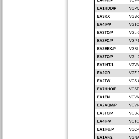
EA4FH/P
VGM-
EA1HDD/P
VGPO
EA3KX
VGB-
EA4IF/P
VGTO
EA3TO/P
VGL-
EA2FC/P
VGP-
EA2EEK/P
VGBI
EA3TO/P
VGL-
EA7IHT/1
VGVA
EA2GR
VGZ-
EA2TW
VGS-
EA7HHO/P
VGSE
EA1EN
VGVA
EA2AQM/P
VGVI
EA3TO/P
VGB-
EA4IF/P
VGTO
EA1IFU/P
VGC-
EA1AF/2
VGNA