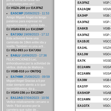
por tu forma de llevar las
EA3FNZ
VGP-
actividades,eres un f...
En
VGZA-200
por
EA3FNZ
EA2AQM
VGVA
EA5CMP
20/09/2023 - 11:53
EA3HP
VGB-
Amigo Miguel Ángel no tengo
palabras para expresar mi
EA3FNZ
VGP-
agradecimiento y sobre todo...
EA6KB
VGIB
En
VGAV-030
por
EA1DMP
EA7JGU
19/09/2023 - 17:12
EA3FNZ
VGP-
Esta actividad tiene una
EA1BJE
VGCC
caminata de 18km entre ida y
vuelta. También es una acti...
EA1HL
VGZA
En
VGJ-093
por
EA7JGU
EA1JW
VGO-
EA6LU
10/09/2023 - 17:36
FELICITACIONES Luc,
EA7K
VGSE
enhorabuena por la actividad de
EC2AMN
VGSA
vértice, disfruta de Mallorca...
En
VGIB-010
por
ON7DQ
EC2AMN
VGSA
EA7HMK
25/08/2023 - 09:59
EA3IW
VGB-
Miguel Angel Gracias a ti por
estar siempre atento a lo que
EA1IYF
VGO-
necesitábamos, da g...
En
VGAV-156
por
EA1DMP
EA5HOP
VGAB
EA1JAG
07/04/2023 - 10:56
EC2AMN
VGCA
Vertice relativamente cercano a
Verín. Fácil acceso por la
EA1GTX
VGO-
carretera que sube de...