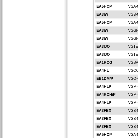
EA5HOP
VGA-
EA3IW
VGB-
EA5HOP
VGA-
EA3IW
VGGI
EA3IW
VGGI
EA3IJQ
VGTE
EA3IJQ
VGTE
EA1RCG
VGSA
EA4HL
VGCC
EB1DM/P
VGO-
EA4HLP
VGM-
EA4RCH/P
VGM-
EA4HLP
VGM-
EA3FBX
VGB-
EA3FBX
VGB-
EA3FBX
VGB-
EA5HOP
VGA-