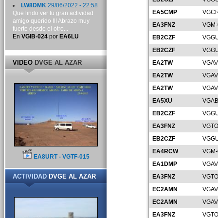
LW8DMK
29/06/2022 - 22:58
EA5CMP
VGCR
Que lindo ver tu gran actividad
amigo querido !!! Abrazo muy
EA3FNZ
VGM-
fuerte desde el otro...
En
VGIB-024
por
EA6LU
EB2CZF
VGGU
EB2CZF
VGGU
VIDEO
DVGE AL AZAR
EA2TW
VGAV
EA2TW
VGAV
EA2TW
VGAV
EA5XU
VGAB
EB2CZF
VGGU
EA3FNZ
VGTO
EB2CZF
VGGU
EA4RCW
VGM-
EA8URT - VGTF-015
EA1DMP
VGAV
ACTIVIDAD
DVGE AL AZAR
EA3FNZ
VGTO
EC2AMN
VGAV
EC2AMN
VGAV
EA3FNZ
VGTO