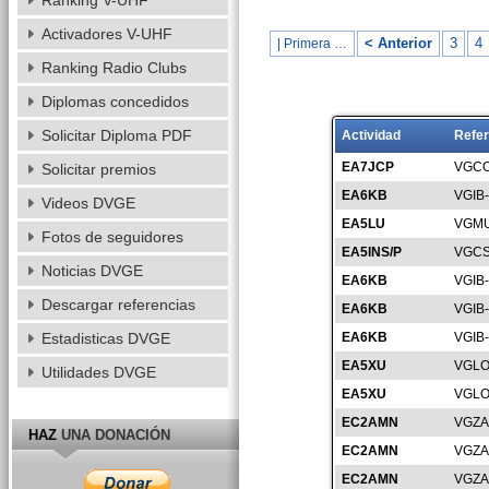
Ranking V-UHF
Activadores V-UHF
< Anterior
3
4
| Primera …
Ranking Radio Clubs
Diplomas concedidos
Solicitar Diploma PDF
Actividad
Refer
EA7JCP
VGCO
Solicitar premios
EA6KB
VGIB
Videos DVGE
EA5LU
VGMU
Fotos de seguidores
EA5INS/P
VGCS
Noticias DVGE
EA6KB
VGIB
Descargar referencias
EA6KB
VGIB
Estadisticas DVGE
EA6KB
VGIB
EA5XU
VGLO
Utilidades DVGE
EA5XU
VGLO
EC2AMN
VGZA
HAZ
UNA DONACIÓN
EC2AMN
VGZA
EC2AMN
VGZA