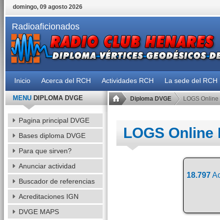
domingo, 09 agosto 2026
Radioaficionados
Inicio
Acerca del RCH
Actividades RCH
La sede del RCH
MENU
DIPLOMA DVGE
Diploma DVGE
LOGS Online
Pagina principal DVGE
LOGS Online
Bases diploma DVGE
Para que sirven?
Anunciar actividad
18.797
Ac
Buscador de referencias
Acreditaciones IGN
DVGE MAPS