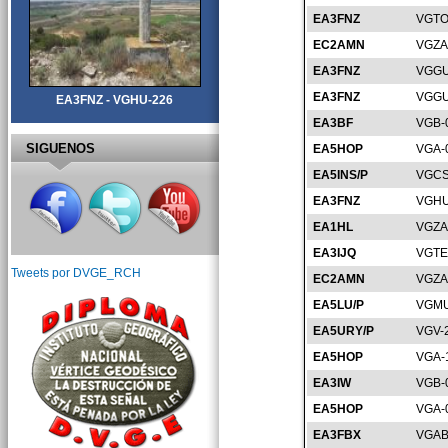
EA3FNZ
VGTO
EC2AMN
VGZA
EA3FNZ
VGGU
EA3FNZ
VGGU
EA3FNZ - VGHU-226
EA3BF
VGB-
SIGUENOS
EA5HOP
VGA-
EA5INS/P
VGCS
EA3FNZ
VGHU
EA1HL
VGZA
EA3IJQ
VGTE
Tweets por DVGE_RCH
EC2AMN
VGZA
EA5LU/P
VGMU
EA5URY/P
VGV-
EA5HOP
VGA-
EA3IW
VGB-
EA5HOP
VGA-
EA3FBX
VGAB