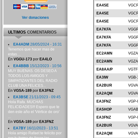
EA4SE
VGCR
EA4SE
VGCR
Ver donaciones
EA4SE
VGCR
EA7KFA
VGGR
ULTIMOS
COMENTARIOS
EA7KFA
VGGR
EA4ADM
28/05/2024 - 16:31
EA7KFA
VGGR
Tenemos que hacer mas de
EC2AMN
VGZA
estas....
En
VGGU-173
por
EA4LO
EC2AMN
VGZA
EA4BBB
15/12/2023 - 10:56
EA8AA/P
VGTF
MUY BUENAS. OS DESEO A
TODOS LOS AMIGOS Y
EA3IW
VGB-
SIMPATIZANTES DEL RADIO
EA2BUR
VGVA
CLUB UNA FELICES...
En
VGSA-189
por
EA3FNZ
EA2AQM
VGVA
EA3BSE
21/11/2023 - 09:45
EA3FNZ
VGP-
Hola Rafa. MUCHAS
FELICIDADES!!! Espero que te
EA5HOP
VGAB
den este año el 'Vértice de oro'
...
EA3FNZ
VGP-
En
VGSA-189
por
EA3FNZ
EA2BUR
VGVA
EA7BY
16/11/2023 - 13:51
Hola amigo Rafael:te felicito por
EA2AQM
VGVA