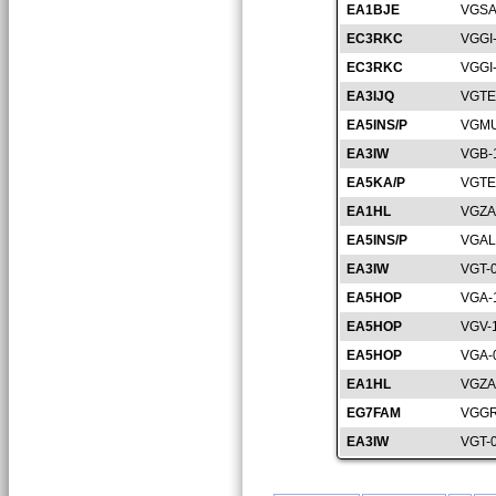
EA1BJE
VGSA
EC3RKC
VGGI
EC3RKC
VGGI
EA3IJQ
VGTE
EA5INS/P
VGMU
EA3IW
VGB-
EA5KA/P
VGTE
EA1HL
VGZA
EA5INS/P
VGAL
EA3IW
VGT-
EA5HOP
VGA-
EA5HOP
VGV-
EA5HOP
VGA-
EA1HL
VGZA
EG7FAM
VGGR
EA3IW
VGT-