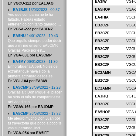
EA3IW
VGT-
En
VGOU-112
por
EA1JAG
EA5HOP
VGA-
EA1BJE
13/03/2023 - 00:37
Veo que compañía no te ha
EA4HIA
VGCR
faltado. Habrás estado
entretenido con tanto ganado. ...
EB2CZF
VGGU
En
VGSA-222
por
EA3FNZ
EB2CZF
VGGU
EA5NU
14/01/2023 - 19:43
Que orgullo siempre poder decir
EB2CZF
VGGU
que a mí me enseñó EA5CMP.
EB2CZF
VGGU
Gracias Paco por est...
En
VGA-031
por
EA5CMP
EB2CZF
VGGU
EA4MY
06/01/2023 - 11:30
EB2CZF
VGCU
Enhorabuena Albert. No es de
extrañar que haya sido la
EC2AMN
VGCA
primera actividad desde es...
EB2CZF
VGCU
En
VGL-104
por
EA3IW
EA5CMP
23/09/2022 - 12:28
EC2AMN
VGCA
Gracias a ti Don Miguel el placer
EA3IJQ
VGTE
ha sido el mío de compartir esta
actividad con ...
EB2CZF
VGGU
En
VGAV-166
por
EA1DMP
EA5HOP
VGA-
EA5CMP
26/08/2022 - 13:32
Me alegro mucho Don Juan por
EB2CZF
VGGU
tu trayectoria que poco a poco te
EB2CZF
VGGU
vas superando, incl...
En
VGA-054
por
EA5IFF
EB2CZF
VGGU