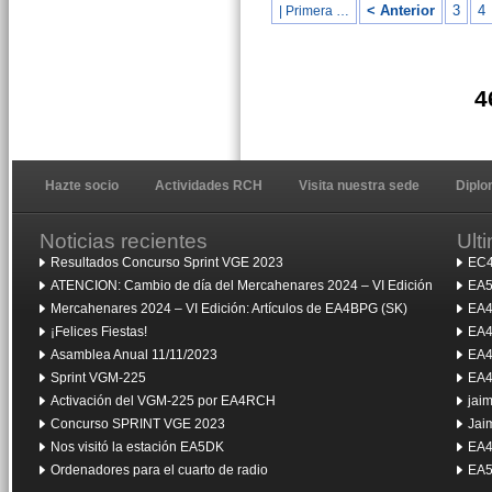
< Anterior
3
4
| Primera …
4
Hazte socio
Actividades RCH
Visita nuestra sede
Dipl
Noticias recientes
Ult
Resultados Concurso Sprint VGE 2023
EC4
ATENCION: Cambio de día del Mercahenares 2024 – VI Edición
EA5
Mercahenares 2024 – VI Edición: Artículos de EA4BPG (SK)
EA4
¡Felices Fiestas!
EA4
Asamblea Anual 11/11/2023
EA4
Sprint VGM-225
EA4
Activación del VGM-225 por EA4RCH
jai
Concurso SPRINT VGE 2023
Jai
Nos visitó la estación EA5DK
EA4
Ordenadores para el cuarto de radio
EA5