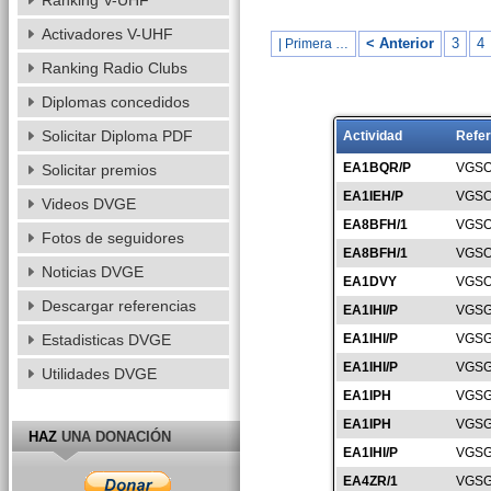
Ranking V-UHF
Activadores V-UHF
< Anterior
3
4
| Primera …
Ranking Radio Clubs
Diplomas concedidos
Solicitar Diploma PDF
Actividad
Refer
EA1BQR/P
VGSO
Solicitar premios
EA1IEH/P
VGSO
Videos DVGE
EA8BFH/1
VGSO
Fotos de seguidores
EA8BFH/1
VGSO
Noticias DVGE
EA1DVY
VGSO
Descargar referencias
EA1IHI/P
VGSG
Estadisticas DVGE
EA1IHI/P
VGSG
EA1IHI/P
VGSG
Utilidades DVGE
EA1IPH
VGSG
EA1IPH
VGSG
HAZ
UNA DONACIÓN
EA1IHI/P
VGSG
EA4ZR/1
VGSG