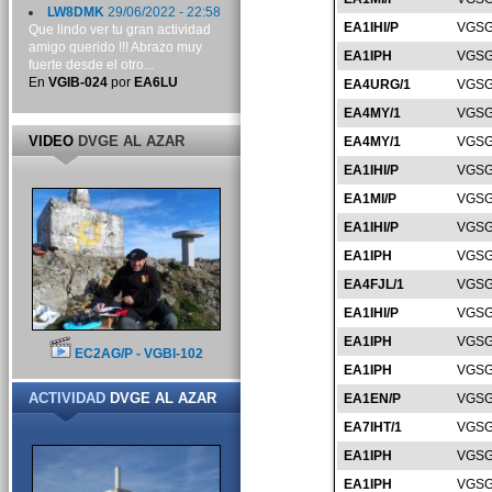
LW8DMK
29/06/2022 - 22:58
EA1IHI/P
VGSG
Que lindo ver tu gran actividad
amigo querido !!! Abrazo muy
EA1IPH
VGSG
fuerte desde el otro...
En
VGIB-024
por
EA6LU
EA4URG/1
VGSG
EA4MY/1
VGSG
VIDEO
DVGE AL AZAR
EA4MY/1
VGSG
EA1IHI/P
VGSG
EA1MI/P
VGSG
EA1IHI/P
VGSG
EA1IPH
VGSG
EA4FJL/1
VGSG
EA1IHI/P
VGSG
EA1IPH
VGSG
EC2AG/P - VGBI-102
EA1IPH
VGSG
ACTIVIDAD
DVGE AL AZAR
EA1EN/P
VGSG
EA7IHT/1
VGSG
EA1IPH
VGSG
EA1IPH
VGSG