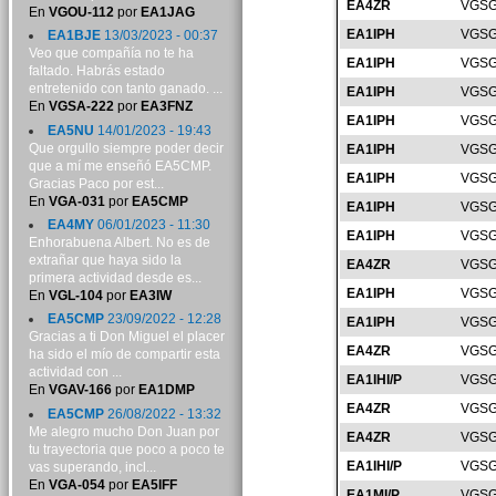
EA4ZR
VGSG
En
VGOU-112
por
EA1JAG
EA1IPH
VGSG
EA1BJE
13/03/2023 - 00:37
Veo que compañía no te ha
EA1IPH
VGSG
faltado. Habrás estado
entretenido con tanto ganado. ...
EA1IPH
VGSG
En
VGSA-222
por
EA3FNZ
EA1IPH
VGSG
EA5NU
14/01/2023 - 19:43
Que orgullo siempre poder decir
EA1IPH
VGSG
que a mí me enseñó EA5CMP.
EA1IPH
VGSG
Gracias Paco por est...
En
VGA-031
por
EA5CMP
EA1IPH
VGSG
EA4MY
06/01/2023 - 11:30
EA1IPH
VGSG
Enhorabuena Albert. No es de
extrañar que haya sido la
EA4ZR
VGSG
primera actividad desde es...
EA1IPH
VGSG
En
VGL-104
por
EA3IW
EA5CMP
23/09/2022 - 12:28
EA1IPH
VGSG
Gracias a ti Don Miguel el placer
EA4ZR
VGSG
ha sido el mío de compartir esta
actividad con ...
EA1IHI/P
VGSG
En
VGAV-166
por
EA1DMP
EA4ZR
VGSG
EA5CMP
26/08/2022 - 13:32
Me alegro mucho Don Juan por
EA4ZR
VGSG
tu trayectoria que poco a poco te
EA1IHI/P
VGSG
vas superando, incl...
En
VGA-054
por
EA5IFF
EA1MI/P
VGSG