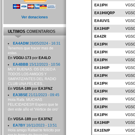
EA1IPH
VGSG
EA1IHI/QRP
VGSG
Ver donaciones
EA4UV/1
VGSG
EA1IHI/P
VGSG
ULTIMOS
COMENTARIOS
EA4ZR
VGSG
EA4ADM
28/05/2024 - 16:31
EA1IPH
VGSG
Tenemos que hacer mas de
EA1IPH
VGSG
estas....
En
VGGU-173
por
EA4LO
EA1IPH
VGSG
EA4BBB
15/12/2023 - 10:56
EA1IHI/P
VGSG
MUY BUENAS. OS DESEO A
TODOS LOS AMIGOS Y
EA1IPH
VGSG
SIMPATIZANTES DEL RADIO
EA1IPH
VGSG
CLUB UNA FELICES...
En
VGSA-189
por
EA3FNZ
EA1IPH
VGSG
EA3BSE
21/11/2023 - 09:45
EA1IPH
VGSG
Hola Rafa. MUCHAS
FELICIDADES!!! Espero que te
EA1IPH
VGSG
den este año el 'Vértice de oro'
...
EA1IPH
VGSG
En
VGSA-189
por
EA3FNZ
EA1IHI/P
VGSG
EA7BY
16/11/2023 - 13:51
Hola amigo Rafael:te felicito por
EA1EN/P
VGSG