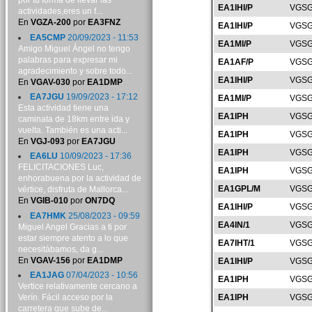
por tu forma de llevar las
EA1IHI/P
VGSG
actividades,eres un f...
En
VGZA-200
por
EA3FNZ
EA1IHI/P
VGSG
EA5CMP
20/09/2023 - 11:53
EA1MI/P
VGSG
Amigo Miguel Ángel no tengo
palabras para expresar mi
EA1AF/P
VGSG
agradecimiento y sobre todo...
EA1IHI/P
VGSG
En
VGAV-030
por
EA1DMP
EA7JGU
19/09/2023 - 17:12
EA1MI/P
VGSG
Esta actividad tiene una
EA1IPH
VGSG
caminata de 18km entre ida y
vuelta. También es una acti...
EA1IPH
VGSG
En
VGJ-093
por
EA7JGU
EA1IPH
VGSG
EA6LU
10/09/2023 - 17:36
FELICITACIONES Luc,
EA1IPH
VGSG
enhorabuena por la actividad de
EA1GPL/M
VGSG
vértice, disfruta de Mallorca...
En
VGIB-010
por
ON7DQ
EA1IHI/P
VGSG
EA7HMK
25/08/2023 - 09:59
EA4IN/1
VGSG
Miguel Angel Gracias a ti por
estar siempre atento a lo que
EA7IHT/1
VGSG
necesitábamos, da g...
En
VGAV-156
por
EA1DMP
EA1IHI/P
VGSG
EA1JAG
07/04/2023 - 10:56
EA1IPH
VGSG
Vertice relativamente cercano a
Verín. Fácil acceso por la
EA1IPH
VGSG
carretera que sube de...