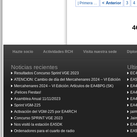
< Anterior
3
4
| Primera …
4
Hazte socio
Actividades RCH
Visita nuestra sede
Dipl
Noticias recientes
Ult
Resultados Concurso Sprint VGE 2023
EC4
ATENCION: Cambio de día del Mercahenares 2024 – VI Edición
EA5
Mercahenares 2024 – VI Edición: Artículos de EA4BPG (SK)
EA4
¡Felices Fiestas!
EA4
Asamblea Anual 11/11/2023
EA4
Sprint VGM-225
EA4
Activación del VGM-225 por EA4RCH
jai
Concurso SPRINT VGE 2023
Jai
Nos visitó la estación EA5DK
EA4
Ordenadores para el cuarto de radio
EA5