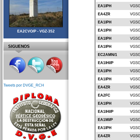
EA1IPH
VGSG
EA4ZR
VGSG
EA1IPH
VGSG
EA1IPH
VGSG
EA2CVO/P - VGZ-352
EA1IPH
VGSG
SIGUENOS
EA1IPH
VGSG
EC2AMN/1
VGSG
EA1IHI/P
VGSG
EA1IPH
VGSG
EA1IPH
VGSG
Tweets por DVGE_RCH
EA4ZR
VGSG
EA2FC
VGSG
EA1IPH
VGSG
EA1IHI/P
VGSG
EA1MI/P
VGSG
EA1IPH
VGSG
EA4ZR
VGSG