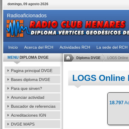
domingo, 09 agosto 2026
Radioaficionados
Inicio
Acerca del RCH
Actividades RCH
La sede del RCH
MENU
DIPLOMA DVGE
Diploma DVGE
LOGS Online
Pagina principal DVGE
LOGS Online
Bases diploma DVGE
Para que sirven?
Anunciar actividad
18.797
Ac
Buscador de referencias
Acreditaciones IGN
DVGE MAPS