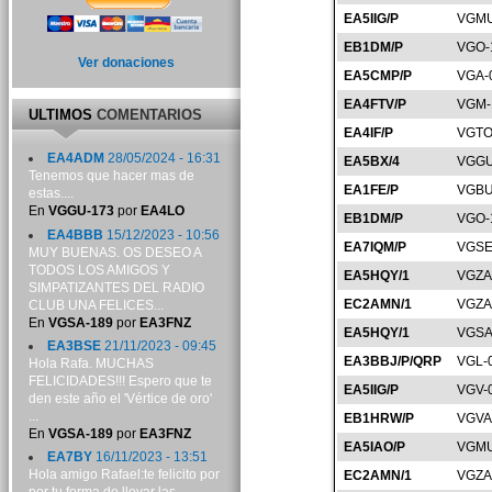
EA5IIG/P
VGMU
EB1DM/P
VGO-
Ver donaciones
EA5CMP/P
VGA-
EA4FTV/P
VGM-
ULTIMOS
COMENTARIOS
EA4IF/P
VGTO
EA4ADM
28/05/2024 - 16:31
EA5BX/4
VGGU
Tenemos que hacer mas de
EA1FE/P
VGBU
estas....
En
VGGU-173
por
EA4LO
EB1DM/P
VGO-
EA4BBB
15/12/2023 - 10:56
EA7IQM/P
VGSE
MUY BUENAS. OS DESEO A
TODOS LOS AMIGOS Y
EA5HQY/1
VGZA
SIMPATIZANTES DEL RADIO
EC2AMN/1
VGZA
CLUB UNA FELICES...
En
VGSA-189
por
EA3FNZ
EA5HQY/1
VGSA
EA3BSE
21/11/2023 - 09:45
EA3BBJ/P/QRP
VGL-
Hola Rafa. MUCHAS
FELICIDADES!!! Espero que te
EA5IIG/P
VGV-
den este año el 'Vértice de oro'
...
EB1HRW/P
VGVA
En
VGSA-189
por
EA3FNZ
EA5IAO/P
VGMU
EA7BY
16/11/2023 - 13:51
Hola amigo Rafael:te felicito por
EC2AMN/1
VGZA