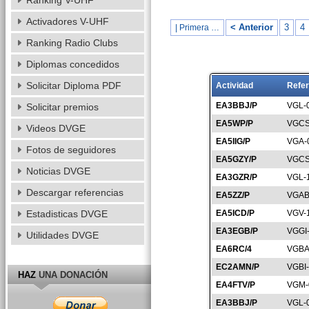
Ranking V-UHF
Activadores V-UHF
< Anterior
3
4
| Primera …
Ranking Radio Clubs
Diplomas concedidos
Solicitar Diploma PDF
Actividad
Refer
EA3BBJ/P
VGL-
Solicitar premios
EA5WP/P
VGCS
Videos DVGE
EA5IIG/P
VGA-
Fotos de seguidores
EA5GZY/P
VGCS
Noticias DVGE
EA3GZR/P
VGL-
Descargar referencias
EA5ZZ/P
VGAB
Estadisticas DVGE
EA5ICD/P
VGV-
EA3EGB/P
VGGI
Utilidades DVGE
EA6RC/4
VGBA
EC2AMN/P
VGBI
HAZ
UNA DONACIÓN
EA4FTV/P
VGM-
EA3BBJ/P
VGL-