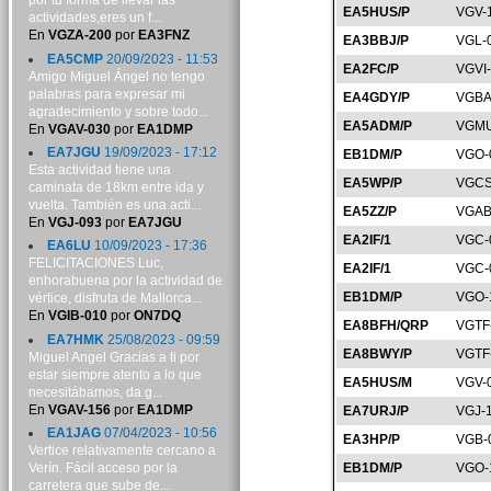
por tu forma de llevar las
EA5HUS/P
VGV-
actividades,eres un f...
En
VGZA-200
por
EA3FNZ
EA3BBJ/P
VGL-
EA5CMP
20/09/2023 - 11:53
EA2FC/P
VGVI
Amigo Miguel Ángel no tengo
palabras para expresar mi
EA4GDY/P
VGBA
agradecimiento y sobre todo...
EA5ADM/P
VGMU
En
VGAV-030
por
EA1DMP
EA7JGU
19/09/2023 - 17:12
EB1DM/P
VGO-
Esta actividad tiene una
EA5WP/P
VGCS
caminata de 18km entre ida y
vuelta. También es una acti...
EA5ZZ/P
VGAB
En
VGJ-093
por
EA7JGU
EA2IF/1
VGC-
EA6LU
10/09/2023 - 17:36
FELICITACIONES Luc,
EA2IF/1
VGC-
enhorabuena por la actividad de
EB1DM/P
VGO-
vértice, disfruta de Mallorca...
En
VGIB-010
por
ON7DQ
EA8BFH/QRP
VGTF
EA7HMK
25/08/2023 - 09:59
EA8BWY/P
VGTF
Miguel Angel Gracias a ti por
estar siempre atento a lo que
EA5HUS/M
VGV-
necesitábamos, da g...
En
VGAV-156
por
EA1DMP
EA7URJ/P
VGJ-
EA1JAG
07/04/2023 - 10:56
EA3HP/P
VGB-
Vertice relativamente cercano a
Verín. Fácil acceso por la
EB1DM/P
VGO-
carretera que sube de...