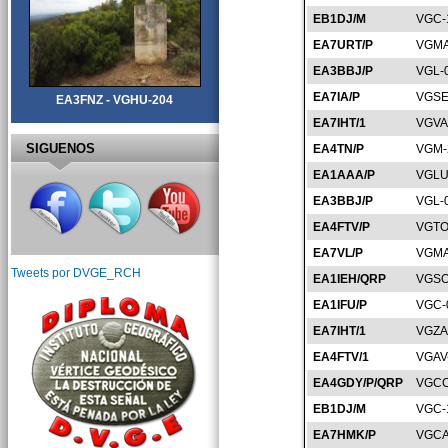
EB1DJ/M
VGC-
EA7URT/P
VGMA
EA3BBJ/P
VGL-
EA7IA/P
VGSE
EA3FNZ - VGHU-204
EA7IHT/1
VGVA
SIGUENOS
EA4TN/P
VGM-
EA1AAA/P
VGLU
EA3BBJ/P
VGL-
EA4FTV/P
VGTO
EA7VL/P
VGMA
Tweets por DVGE_RCH
EA1IEH/QRP
VGSO
EA1IFU/P
VGC-
EA7IHT/1
VGZA
EA4FTV/1
VGAV
EA4GDY/P/QRP
VGCC
EB1DJ/M
VGC-
EA7HMK/P
VGCA