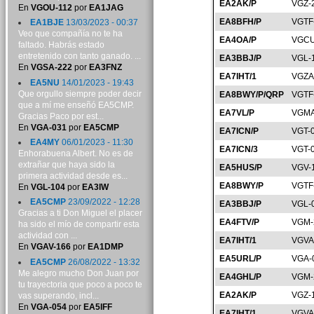
EA2AK/P
VGZ-
En
VGOU-112
por
EA1JAG
EA8BFH/P
VGTF
EA1BJE
13/03/2023 - 00:37
Veo que compañía no te ha
EA4OA/P
VGCU
faltado. Habrás estado
entretenido con tanto ganado. ...
EA3BBJ/P
VGL-
En
VGSA-222
por
EA3FNZ
EA7IHT/1
VGZA
EA5NU
14/01/2023 - 19:43
Que orgullo siempre poder decir
EA8BWY/P/QRP
VGTF
que a mí me enseñó EA5CMP.
EA7VL/P
VGMA
Gracias Paco por est...
En
VGA-031
por
EA5CMP
EA7ICN/P
VGT-
EA4MY
06/01/2023 - 11:30
EA7ICN/3
VGT-
Enhorabuena Albert. No es de
extrañar que haya sido la
EA5HUS/P
VGV-
primera actividad desde es...
EA8BWY/P
VGTF
En
VGL-104
por
EA3IW
EA5CMP
23/09/2022 - 12:28
EA3BBJ/P
VGL-
Gracias a ti Don Miguel el placer
EA4FTV/P
VGM-
ha sido el mío de compartir esta
actividad con ...
EA7IHT/1
VGVA
En
VGAV-166
por
EA1DMP
EA5URL/P
VGA-
EA5CMP
26/08/2022 - 13:32
Me alegro mucho Don Juan por
EA4GHL/P
VGM-
tu trayectoria que poco a poco te
EA2AK/P
VGZ-
vas superando, incl...
En
VGA-054
por
EA5IFF
EA7IHT/1
VGVA