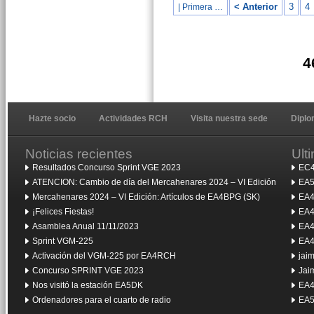
< Anterior
3
4
| Primera …
4
Hazte socio
Actividades RCH
Visita nuestra sede
Dipl
Noticias recientes
Ult
Resultados Concurso Sprint VGE 2023
EC4
ATENCION: Cambio de día del Mercahenares 2024 – VI Edición
EA5
Mercahenares 2024 – VI Edición: Artículos de EA4BPG (SK)
EA4
¡Felices Fiestas!
EA4
Asamblea Anual 11/11/2023
EA4
Sprint VGM-225
EA4
Activación del VGM-225 por EA4RCH
jai
Concurso SPRINT VGE 2023
Jai
Nos visitó la estación EA5DK
EA4
Ordenadores para el cuarto de radio
EA5