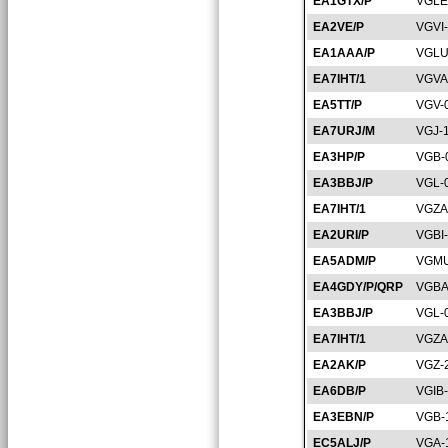
EA1GTX/P
VGLE
EA2VE/P
VGVI
EA1AAA/P
VGLU
EA7IHT/1
VGVA
EA5TT/P
VGV-
EA7URJ/M
VGJ-
EA3HP/P
VGB-
EA3BBJ/P
VGL-
EA7IHT/1
VGZA
EA2URI/P
VGBI
EA5ADM/P
VGMU
EA4GDY/P/QRP
VGBA
EA3BBJ/P
VGL-
EA7IHT/1
VGZA
EA2AK/P
VGZ-
EA6DB/P
VGIB
EA3EBN/P
VGB-
EC5ALJ/P
VGA-