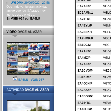
LW8DMK
29/06/2022 - 22:58
EA2AK/P
VGZ-
Que lindo ver tu gran actividad
amigo querido !!! Abrazo muy
EC2AMN/1
VGLO
fuerte desde el otro...
En
VGIB-024
por
EA6LU
EA7IHT/1
VGZA
EA4EYL/P
VGM-
VIDEO
DVGE AL AZAR
EA2EEK/1
VGLO
EA7HMK/P
VGCA
EB1DJ/M
VGC-
EA2AK/P
VGZ-
EA4MZ/P
VGM-
EA2AK/P
VGZ-
EA2CVO/P
VGZ-
EC1KR/P
VGAV
EA6LU - VGIB-067
EA4GJN/P
VGTO
ACTIVIDAD
DVGE AL AZAR
EA2AK/P
VGZ-
EA3EGB/P
VGB-
EA7IHT/1
VGVA
EA4FUF/P
VGTO