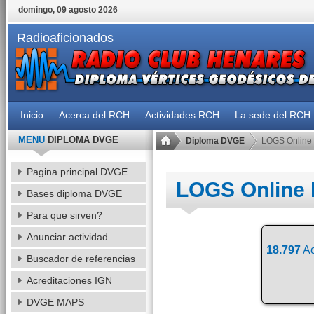
domingo, 09 agosto 2026
Radioaficionados
Inicio
Acerca del RCH
Actividades RCH
La sede del RCH
MENU
DIPLOMA DVGE
Diploma DVGE
LOGS Online
Pagina principal DVGE
LOGS Online
Bases diploma DVGE
Para que sirven?
Anunciar actividad
18.797
Ac
Buscador de referencias
Acreditaciones IGN
DVGE MAPS