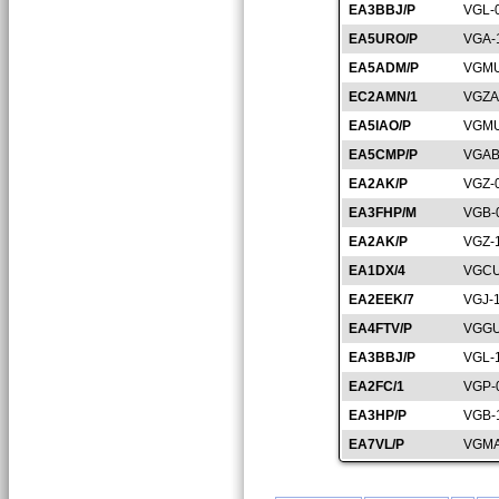
EA3BBJ/P
VGL-
EA5URO/P
VGA-
EA5ADM/P
VGMU
EC2AMN/1
VGZA
EA5IAO/P
VGMU
EA5CMP/P
VGAB
EA2AK/P
VGZ-
EA3FHP/M
VGB-
EA2AK/P
VGZ-
EA1DX/4
VGCU
EA2EEK/7
VGJ-
EA4FTV/P
VGGU
EA3BBJ/P
VGL-
EA2FC/1
VGP-
EA3HP/P
VGB-
EA7VL/P
VGMA