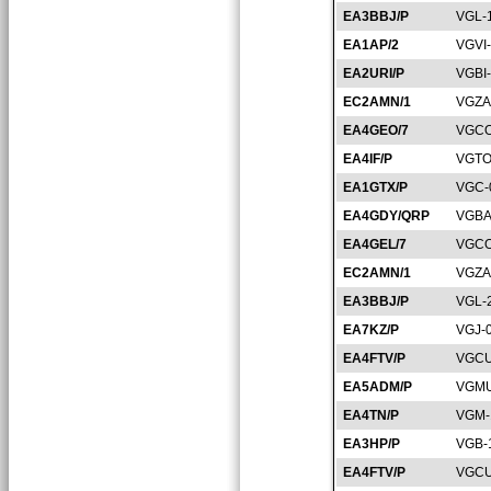
EA3BBJ/P
VGL-
EA1AP/2
VGVI
EA2URI/P
VGBI
EC2AMN/1
VGZA
EA4GEO/7
VGCO
EA4IF/P
VGTO
EA1GTX/P
VGC-
EA4GDY/QRP
VGBA
EA4GEL/7
VGCO
EC2AMN/1
VGZA
EA3BBJ/P
VGL-
EA7KZ/P
VGJ-
EA4FTV/P
VGCU
EA5ADM/P
VGMU
EA4TN/P
VGM-
EA3HP/P
VGB-
EA4FTV/P
VGCU