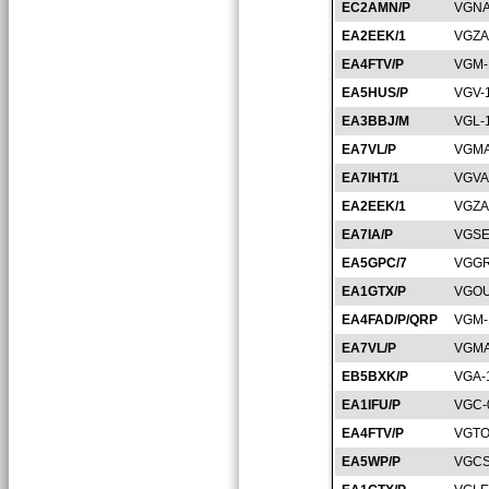
EC2AMN/P
VGNA
EA2EEK/1
VGZA
EA4FTV/P
VGM-
EA5HUS/P
VGV-
EA3BBJ/M
VGL-
EA7VL/P
VGMA
EA7IHT/1
VGVA
EA2EEK/1
VGZA
EA7IA/P
VGSE
EA5GPC/7
VGGR
EA1GTX/P
VGOU
EA4FAD/P/QRP
VGM-
EA7VL/P
VGMA
EB5BXK/P
VGA-
EA1IFU/P
VGC-
EA4FTV/P
VGTO
EA5WP/P
VGCS