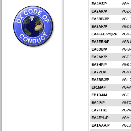
EA4MZ/P
VGM-
EA2AK/P
VGZ-
EA3BBJ/P
VGL-
EA2AK/P
VGZ-
EA4FAD/P/QRP
VGM-
EA3EBN/P
VGB-
EA6DB/P
VGIB
EA2AK/P
VGZ-
EA3HP/P
VGB-
EA7VL/P
VGMA
EA3BBJ/P
VGL-
EF1MAF
VGAV
EB1DJ/M
VGC-
EA4IF/P
VGTO
EA7IHT/1
VGVA
EA4EYL/P
VGM-
EA1AAA/P
VGLU