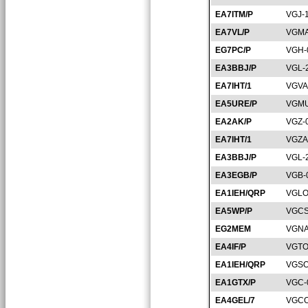
EA7ITM/P
VGJ-
EA7VL/P
VGMA
EG7PC/P
VGH-
EA3BBJ/P
VGL-
EA7IHT/1
VGVA
EA5URE/P
VGMU
EA2AK/P
VGZ-
EA7IHT/1
VGZA
EA3BBJ/P
VGL-
EA3EGB/P
VGB-
EA1IEH/QRP
VGLO
EA5WP/P
VGCS
EG2MEM
VGNA
EA4IF/P
VGTO
EA1IEH/QRP
VGSO
EA1GTX/P
VGC-
EA4GEL/7
VGCO