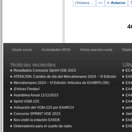
< Anterior
| Primera …
<<
4
Hazte socio
Actividades RCH
Visita nuestra sede
Dipl
Noticias recientes
Ult
Resultados Concurso Sprint VGE 2023
EC4
ATENCION: Cambio de día del Mercahenares 2024 – VI Edición
EA5
Mercahenares 2024 – VI Edición: Artículos de EA4BPG (SK)
EA4
¡Felices Fiestas!
EA4
Asamblea Anual 11/11/2023
EA4
Sprint VGM-225
EA4
Activación del VGM-225 por EA4RCH
jai
Concurso SPRINT VGE 2023
Jai
Nos visitó la estación EA5DK
EA4
Ordenadores para el cuarto de radio
EA5