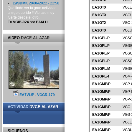
LW8DMK
29/06/2022 - 22:58
EA1GTX
VGLE
Que lindo ver tu gran actividad
amigo querido !!! Abrazo muy
EA1GTX
VGOU
fuerte desde el otro...
En
VGIB-024
por
EA6LU
EA1GTX
VGO-
EA1GTX
VGLU
VIDEO
DVGE AL AZAR
EA1GPL/P
VGSG
EA1GPL/P
VGSG
EA1GPL/P
VGSG
EA1GPL/P
VGSG
EA1GPL/M
VGSG
EA1GPL/4
VGM-
EA1GMP/P
VGP-
EA1GMP/P
VGP-
EA7VL/P - VGGR-179
EA1GMP/P
VGP-
ACTIVIDAD
DVGE AL AZAR
EA1GMP/P
VGO-
EA1GMP/P
VGS-
EA1GMP/P
VGLE
EA1GMP/P
VGBU
SIGUENOS