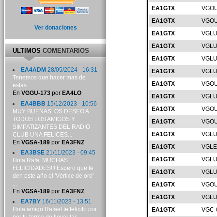
EA1GTX
VGOU
EA1GTX
VGOU
Ver donaciones
EA1GTX
VGLU
EA1GTX
VGLU
ULTIMOS
COMENTARIOS
EA1GTX
VGLU
EA4ADM
28/05/2024 - 16:31
EA1GTX
VGLU
Tenemos que hacer mas de
EA1GTX
VGOU
estas....
En
VGGU-173
por
EA4LO
EA1GTX
VGLU
EA4BBB
15/12/2023 - 10:56
EA1GTX
VGOU
MUY BUENAS. OS DESEO A
TODOS LOS AMIGOS Y
EA1GTX
VGOU
SIMPATIZANTES DEL RADIO
EA1GTX
VGLU
CLUB UNA FELICES...
En
VGSA-189
por
EA3FNZ
EA1GTX
VGLE
EA3BSE
21/11/2023 - 09:45
EA1GTX
VGLU
Hola Rafa. MUCHAS
FELICIDADES!!! Espero que te
EA1GTX
VGLU
den este año el 'Vértice de oro'
...
EA1GTX
VGOU
En
VGSA-189
por
EA3FNZ
EA1GTX
VGLU
EA7BY
16/11/2023 - 13:51
Hola amigo Rafael:te felicito por
EA1GTX
VGC-