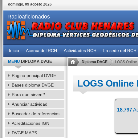
domingo, 09 agosto 2026
Radioaficionados
Inicio
Acerca del RCH
Actividades RCH
La sede del RCH
MENU
DIPLOMA DVGE
Diploma DVGE
LOGS Online
Pagina principal DVGE
LOGS Online
Bases diploma DVGE
Para que sirven?
Anunciar actividad
18.797
Ac
Buscador de referencias
Acreditaciones IGN
DVGE MAPS