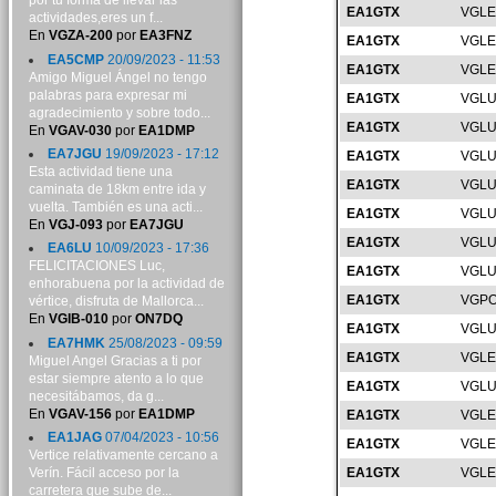
por tu forma de llevar las
EA1GTX
VGLE
actividades,eres un f...
En
VGZA-200
por
EA3FNZ
EA1GTX
VGLE
EA5CMP
20/09/2023 - 11:53
EA1GTX
VGLE
Amigo Miguel Ángel no tengo
palabras para expresar mi
EA1GTX
VGLU
agradecimiento y sobre todo...
EA1GTX
VGLU
En
VGAV-030
por
EA1DMP
EA7JGU
19/09/2023 - 17:12
EA1GTX
VGLU
Esta actividad tiene una
EA1GTX
VGLU
caminata de 18km entre ida y
vuelta. También es una acti...
EA1GTX
VGLU
En
VGJ-093
por
EA7JGU
EA1GTX
VGLU
EA6LU
10/09/2023 - 17:36
FELICITACIONES Luc,
EA1GTX
VGLU
enhorabuena por la actividad de
EA1GTX
VGPO
vértice, disfruta de Mallorca...
En
VGIB-010
por
ON7DQ
EA1GTX
VGLU
EA7HMK
25/08/2023 - 09:59
EA1GTX
VGLE
Miguel Angel Gracias a ti por
estar siempre atento a lo que
EA1GTX
VGLU
necesitábamos, da g...
En
VGAV-156
por
EA1DMP
EA1GTX
VGLE
EA1JAG
07/04/2023 - 10:56
EA1GTX
VGLE
Vertice relativamente cercano a
Verín. Fácil acceso por la
EA1GTX
VGLE
carretera que sube de...