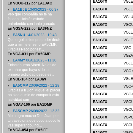
EA1GTX
VGLE
En
VGOU-112
por
EA1JAG
EA1GTX
VGLE
EA1BJE
13/03/2023 - 00:37
Veo que compañía no te ha
EA1GTX
VGLU
faltado. Habrás estado
entretenido con tanto ganado. ...
EA1GTX
VGOU
En
VGSA-222
por
EA3FNZ
EA1GTX
VGLE
EA5NU
14/01/2023 - 19:43
Que orgullo siempre poder decir
EA1GTX
VGLE
que a mí me enseñó EA5CMP.
EA1GTX
VGC-
Gracias Paco por est...
En
VGA-031
por
EA5CMP
EA1GTX
VGZA
EA4MY
06/01/2023 - 11:30
EA1GTX
VGLE
Enhorabuena Albert. No es de
extrañar que haya sido la
EA1GTX
VGO-
primera actividad desde es...
EA1GTX
VGLE
En
VGL-104
por
EA3IW
EA5CMP
23/09/2022 - 12:28
EA1GTX
VGO-
Gracias a ti Don Miguel el placer
EA1GTX
VGO-
ha sido el mío de compartir esta
actividad con ...
EA1GTX
VGOU
En
VGAV-166
por
EA1DMP
EA1GTX
VGOU
EA5CMP
26/08/2022 - 13:32
Me alegro mucho Don Juan por
EA1GTX
VGPO
tu trayectoria que poco a poco te
EA1GTX
VGOU
vas superando, incl...
En
VGA-054
por
EA5IFF
EA1GTX
VGZA