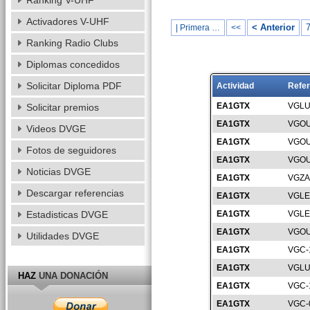
Ranking V-UHF
Activadores V-UHF
< Anterior
| Primera …
<<
Ranking Radio Clubs
Diplomas concedidos
Solicitar Diploma PDF
Actividad
Refer
EA1GTX
VGLU
Solicitar premios
EA1GTX
VGOU
Videos DVGE
EA1GTX
VGOU
Fotos de seguidores
EA1GTX
VGOU
Noticias DVGE
EA1GTX
VGZA
Descargar referencias
EA1GTX
VGLE
Estadisticas DVGE
EA1GTX
VGLE
EA1GTX
VGOU
Utilidades DVGE
EA1GTX
VGC-
EA1GTX
VGLU
HAZ
UNA DONACIÓN
EA1GTX
VGC-
EA1GTX
VGC-