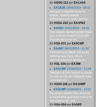
En
VGOU-112
por
EA1JAG
EA1BJE
13/03/2023 - 00:37
Veo que compañía no te ha
faltado. Habrás estado
entretenido con tanto ganado. ...
En
VGSA-222
por
EA3FNZ
EA5NU
14/01/2023 - 19:43
Que orgullo siempre poder decir
que a mí me enseñó EA5CMP.
Gracias Paco por est...
En
VGA-031
por
EA5CMP
EA4MY
06/01/2023 - 11:30
Enhorabuena Albert. No es de
extrañar que haya sido la
primera actividad desde es...
En
VGL-104
por
EA3IW
EA5CMP
23/09/2022 - 12:28
Gracias a ti Don Miguel el placer
ha sido el mío de compartir esta
actividad con ...
En
VGAV-166
por
EA1DMP
EA5CMP
26/08/2022 - 13:32
Me alegro mucho Don Juan por
tu trayectoria que poco a poco te
vas superando, incl...
En
VGA-054
por
EA5IFF