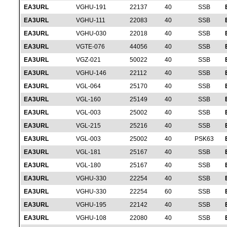
EA3URL
VGHU-191
22137
40
SSB
EA3URL
VGHU-111
22083
40
SSB
EA3URL
VGHU-030
22018
40
SSB
EA3URL
VGTE-076
44056
40
SSB
EA3URL
VGZ-021
50022
40
SSB
EA3URL
VGHU-146
22112
40
SSB
EA3URL
VGL-064
25170
40
SSB
EA3URL
VGL-160
25149
40
SSB
EA3URL
VGL-003
25002
40
SSB
EA3URL
VGL-215
25216
40
SSB
EA3URL
VGL-003
25002
40
PSK63
EA3URL
VGL-181
25167
40
SSB
EA3URL
VGL-180
25167
40
SSB
EA3URL
VGHU-330
22254
40
SSB
EA3URL
VGHU-330
22254
60
SSB
EA3URL
VGHU-195
22142
40
SSB
EA3URL
VGHU-108
22080
40
SSB