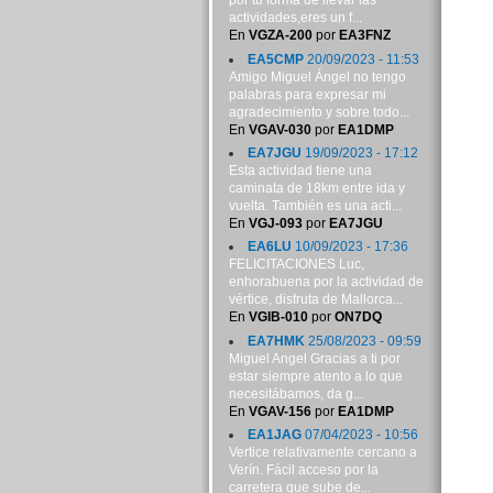
por tu forma de llevar las
actividades,eres un f...
En
VGZA-200
por
EA3FNZ
EA5CMP
20/09/2023 - 11:53
Amigo Miguel Ángel no tengo
palabras para expresar mi
agradecimiento y sobre todo...
En
VGAV-030
por
EA1DMP
EA7JGU
19/09/2023 - 17:12
Esta actividad tiene una
caminata de 18km entre ida y
vuelta. También es una acti...
En
VGJ-093
por
EA7JGU
EA6LU
10/09/2023 - 17:36
FELICITACIONES Luc,
enhorabuena por la actividad de
vértice, disfruta de Mallorca...
En
VGIB-010
por
ON7DQ
EA7HMK
25/08/2023 - 09:59
Miguel Angel Gracias a ti por
estar siempre atento a lo que
necesitábamos, da g...
En
VGAV-156
por
EA1DMP
EA1JAG
07/04/2023 - 10:56
Vertice relativamente cercano a
Verín. Fácil acceso por la
carretera que sube de...