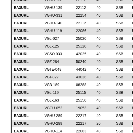
EA3URL
VGHU-138
22112
40
SSB
EA3URL
VGHU-139
22112
40
SSB
EA3URL
VGHU-331
22254
40
SSB
EA3URL
VGHU-140
22112
40
SSB
EA3URL
VGHU-119
22086
40
SSB
EA3URL
VGL-027
25020
40
SSB
EA3URL
VGL-125
25120
40
SSB
EA3URL
VGSO-033
42025
40
SSB
EA3URL
VGZ-284
50240
40
SSB
EA3URL
VGTE-048
44042
40
SSB
EA3URL
VGT-027
43026
40
SSB
EA3URL
VGB-189
08288
40
SSB
EA3URL
VGL-119
25115
40
SSB
EA3URL
VGL-163
25150
40
SSB
EA3URL
VGGU-052
19053
40
SSB
EA3URL
VGHU-289
22217
40
SSB
EA3URL
VGHU-289
22217
20
SSB
EA3URL
VGHU-114
22083
40
SSB