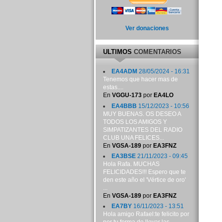
Ver donaciones
ULTIMOS
COMENTARIOS
EA4ADM
28/05/2024 - 16:31
Tenemos que hacer mas de
estas....
En
VGGU-173
por
EA4LO
EA4BBB
15/12/2023 - 10:56
MUY BUENAS. OS DESEO A
TODOS LOS AMIGOS Y
SIMPATIZANTES DEL RADIO
CLUB UNA FELICES...
En
VGSA-189
por
EA3FNZ
EA3BSE
21/11/2023 - 09:45
Hola Rafa. MUCHAS
FELICIDADES!!! Espero que te
den este año el 'Vértice de oro'
...
En
VGSA-189
por
EA3FNZ
EA7BY
16/11/2023 - 13:51
Hola amigo Rafael:te felicito por