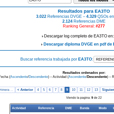
Resultados para EA3TO
3.022
Referencias DVGE –
4.329
QSOs enc
2.124
Referencias DME
Ranking General:
#277
Descargar log completo de EA3TO en
Descargar diploma DVGE en pdf de
Buscar referencia trabajada por
EA3TO
:
Resultados ordenados por:
Fecha (
Ascendente
/
Descendente
) – Actividad (
Ascendente
/
Descendente
) – 
< Anterior
4
5
6
7
8
9
10
11
12
13
Siguien
Primera …
Viendo la pagina:
9
de 22
Actividad
Referencia
DME
Banda
Modo