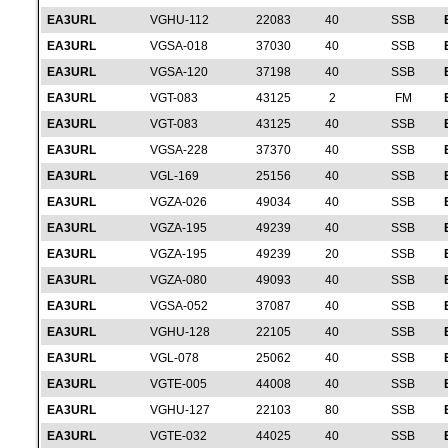
EA3URL
VGHU-112
22083
40
SSB
EA3URL
VGSA-018
37030
40
SSB
EA3URL
VGSA-120
37198
40
SSB
EA3URL
VGT-083
43125
2
FM
EA3URL
VGT-083
43125
40
SSB
EA3URL
VGSA-228
37370
40
SSB
EA3URL
VGL-169
25156
40
SSB
EA3URL
VGZA-026
49034
40
SSB
EA3URL
VGZA-195
49239
40
SSB
EA3URL
VGZA-195
49239
20
SSB
EA3URL
VGZA-080
49093
40
SSB
EA3URL
VGSA-052
37087
40
SSB
EA3URL
VGHU-128
22105
40
SSB
EA3URL
VGL-078
25062
40
SSB
EA3URL
VGTE-005
44008
40
SSB
EA3URL
VGHU-127
22103
80
SSB
EA3URL
VGTE-032
44025
40
SSB