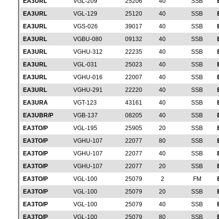
EA3URL
VGL-209
25206
40
SSB
EA3URL
VGL-129
25120
40
SSB
EA3URL
VGS-026
39017
40
SSB
EA3URL
VGBU-080
09132
40
SSB
EA3URL
VGHU-312
22235
40
SSB
EA3URL
VGL-031
25023
40
SSB
EA3URL
VGHU-016
22007
40
SSB
EA3URL
VGHU-291
22220
40
SSB
EA3URA
VGT-123
43161
40
SSB
EA3UBR/P
VGB-137
08205
40
SSB
EA3TO/P
VGL-195
25905
20
SSB
EA3TO/P
VGHU-107
22077
80
SSB
EA3TO/P
VGHU-107
22077
40
SSB
EA3TO/P
VGHU-107
22077
20
SSB
EA3TO/P
VGL-100
25079
2
FM
EA3TO/P
VGL-100
25079
20
SSB
EA3TO/P
VGL-100
25079
40
SSB
EA3TO/P
VGL-100
25079
80
SSB