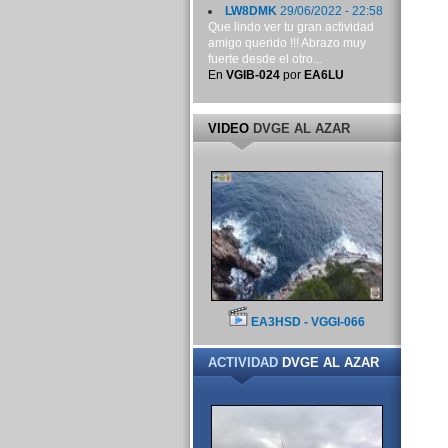
LW8DMK
29/06/2022 - 22:58
Que lindo ver tu gran actividad
amigo querido !!! Abrazo muy
fuerte desde el otro...
En
VGIB-024
por
EA6LU
VIDEO
DVGE AL AZAR
EA3HSD - VGGI-066
ACTIVIDAD
DVGE AL AZAR