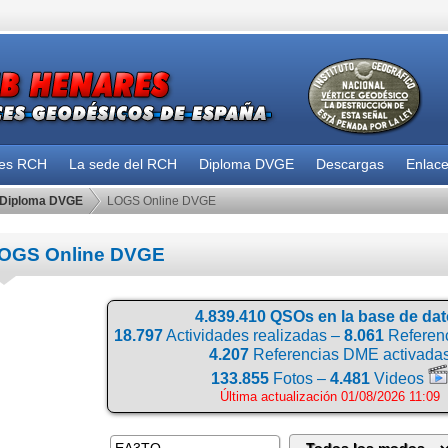
des RCH
La sede del RCH
Diploma DVGE
Descargas
Enlac
Diploma DVGE
LOGS Online DVGE
OGS Online DVGE
4.839.410 QSOs en la base de da
18.797
Actividades realizadas –
8.061
Referenc
4.207
Referencias DME activada
133.855
Fotos –
4.481
Videos
Última actualización 01/08/2026 11:09