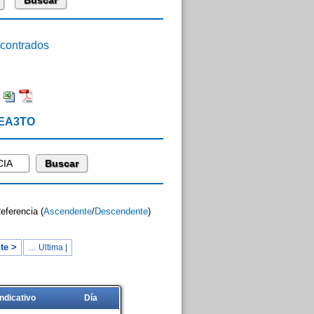
ontrados
:
 EA3TO
Referencia (
Ascendente
/
Descendente
)
te >
… Ultima |
Indicativo
Día