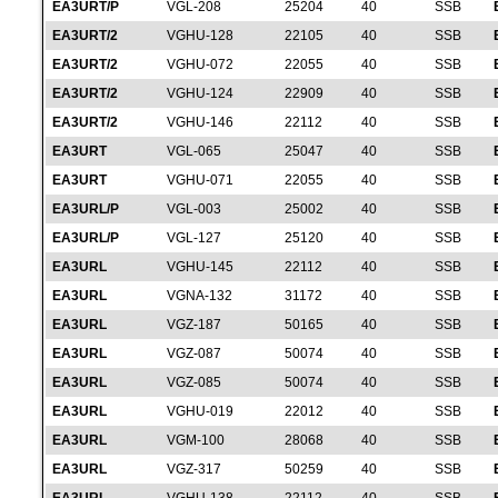
EA3URT/P
VGL-208
25204
40
SSB
EA3URT/2
VGHU-128
22105
40
SSB
EA3URT/2
VGHU-072
22055
40
SSB
EA3URT/2
VGHU-124
22909
40
SSB
EA3URT/2
VGHU-146
22112
40
SSB
EA3URT
VGL-065
25047
40
SSB
EA3URT
VGHU-071
22055
40
SSB
EA3URL/P
VGL-003
25002
40
SSB
EA3URL/P
VGL-127
25120
40
SSB
EA3URL
VGHU-145
22112
40
SSB
EA3URL
VGNA-132
31172
40
SSB
EA3URL
VGZ-187
50165
40
SSB
EA3URL
VGZ-087
50074
40
SSB
EA3URL
VGZ-085
50074
40
SSB
EA3URL
VGHU-019
22012
40
SSB
EA3URL
VGM-100
28068
40
SSB
EA3URL
VGZ-317
50259
40
SSB