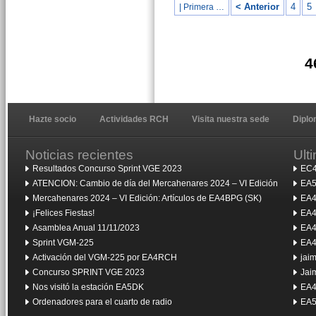
< Anterior
4
5
| Primera …
4
Hazte socio
Actividades RCH
Visita nuestra sede
Dipl
Noticias recientes
Ult
Resultados Concurso Sprint VGE 2023
EC4
ATENCION: Cambio de día del Mercahenares 2024 – VI Edición
EA5
Mercahenares 2024 – VI Edición: Artículos de EA4BPG (SK)
EA4
¡Felices Fiestas!
EA4
Asamblea Anual 11/11/2023
EA4
Sprint VGM-225
EA4
Activación del VGM-225 por EA4RCH
jai
Concurso SPRINT VGE 2023
Jai
Nos visitó la estación EA5DK
EA4
Ordenadores para el cuarto de radio
EA5