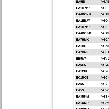
EA5EI
VGAB
EA1IYN/P
VGS-
EA4DON/P
VGAV
EA1EBJ/P
VGO-
EA1IYN/P
VGS-
EA4DOS/P
VGAV
EA7HMK
VGCA
EA1HL
VGZA
EA7HMK
VGCA
EB5IVP
VGV-
EA5ES
VGMU
EA1CIU
VGPO
EC1RCB
VGC-
EA5S
VGV-
EA5S
VGV-
EA3RKM
VGB-
EA1DMP
VGAV