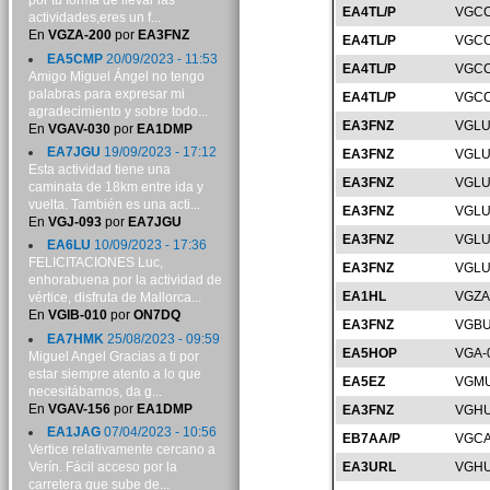
por tu forma de llevar las
EA4TL/P
VGCC
actividades,eres un f...
En
VGZA-200
por
EA3FNZ
EA4TL/P
VGCC
EA5CMP
20/09/2023 - 11:53
EA4TL/P
VGCC
Amigo Miguel Ángel no tengo
palabras para expresar mi
EA4TL/P
VGCC
agradecimiento y sobre todo...
EA3FNZ
VGLU
En
VGAV-030
por
EA1DMP
EA7JGU
19/09/2023 - 17:12
EA3FNZ
VGLU
Esta actividad tiene una
EA3FNZ
VGLU
caminata de 18km entre ida y
vuelta. También es una acti...
EA3FNZ
VGLU
En
VGJ-093
por
EA7JGU
EA3FNZ
VGLU
EA6LU
10/09/2023 - 17:36
FELICITACIONES Luc,
EA3FNZ
VGLU
enhorabuena por la actividad de
EA1HL
VGZA
vértice, disfruta de Mallorca...
En
VGIB-010
por
ON7DQ
EA3FNZ
VGBU
EA7HMK
25/08/2023 - 09:59
EA5HOP
VGA-
Miguel Angel Gracias a ti por
estar siempre atento a lo que
EA5EZ
VGMU
necesitábamos, da g...
En
VGAV-156
por
EA1DMP
EA3FNZ
VGHU
EA1JAG
07/04/2023 - 10:56
EB7AA/P
VGCA
Vertice relativamente cercano a
Verín. Fácil acceso por la
EA3URL
VGHU
carretera que sube de...