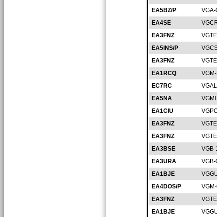
EA5BZ/P
VGA-
EA4SE
VGCR
EA3FNZ
VGTE
EA5INS/P
VGCS
EA3FNZ
VGTE
EA1RCQ
VGM-
EC7RC
VGAL
EA5NA
VGMU
EA1CIU
VGPO
EA3FNZ
VGTE
EA3FNZ
VGTE
EA3BSE
VGB-
EA3URA
VGB-
EA1BJE
VGGU
EA4DOS/P
VGM-
EA3FNZ
VGTE
EA1BJE
VGGU