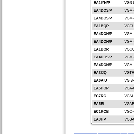
EA1IYN/P
VGS-
EA4DOS/P
VGM-
EA4DOS/P
VGM-
EA1BQR
VGGU
EA4DON/P
VGM-
EA4DON/P
VGM-
EA1BQR
VGGU
EA4DOS/P
VGM-
EA4DON/P
VGM-
EA3IJQ
VGTE
EA6AIU
VGIB
EA5HOP
VGA-
EC7RC
VGAL
EA5EI
VGAB
EC1RCB
VGC-
EA3HP
VGB-