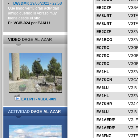
LW8DMK
29/06/2022 - 22:58
EB2CZF
VGSA
Que lindo ver tu gran actividad
amigo querido !!! Abrazo muy
EA8URT
VGTF
fuerte desde el otro...
En
VGIB-024
por
EA6LU
EA8URT
VGTF
EB2CZF
VGZA
VIDEO
DVGE AL AZAR
EA1BOO
VGZA
EC7RC
VGGR
EC7RC
VGGR
EC7RC
VGGR
EA1HL
VGZA
EA7KCN
VGCA
EA6LU
VGIB
EA1HL
VGZA
EA1IPH - VGBU-009
EA7KHR
VGJ-
ACTIVIDAD
DVGE AL AZAR
EA6LU
VGIB
EA1AER/P
VGLE
EA1AER/P
VGLE
EA3FNZ
VGTE