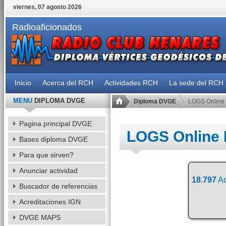
viernes, 07 agosto 2026
Radioaficionados
Inicio
Acerca del RCH
Actividades RCH
La sede del RCH
MENU
DIPLOMA DVGE
Diploma DVGE
LOGS Online
Pagina principal DVGE
LOGS Online
Bases diploma DVGE
Para que sirven?
Anunciar actividad
18.797
Ac
Buscador de referencias
Acreditaciones IGN
DVGE MAPS