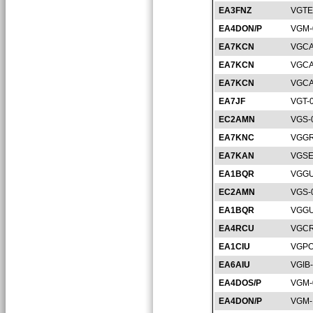
EA3FNZ
VGTE
EA4DON/P
VGM-
EA7KCN
VGCA
EA7KCN
VGCA
EA7KCN
VGCA
EA7JF
VGT-
EC2AMN
VGS-
EA7KNC
VGGR
EA7KAN
VGSE
EA1BQR
VGGU
EC2AMN
VGS-
EA1BQR
VGGU
EA4RCU
VGCR
EA1CIU
VGPO
EA6AIU
VGIB
EA4DOS/P
VGM-
EA4DON/P
VGM-