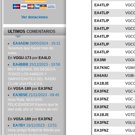
EA4TL/P
VGCC
EA4TL/P
VGCC
Ver donaciones
EA4TL/P
VGCC
EA4TL/P
VGCC
ULTIMOS
COMENTARIOS
EA4TL/P
VGCC
EA4ADM
28/05/2024 - 16:31
EA4TL/P
VGCC
Tenemos que hacer mas de
EA4TL/P
VGCC
estas....
En
VGGU-173
por
EA4LO
EA3IW
VGGI
EA4BBB
15/12/2023 - 10:56
EA7KNC
VGMA
MUY BUENAS. OS DESEO A
TODOS LOS AMIGOS Y
EA6AIU
VGIB
SIMPATIZANTES DEL RADIO
EA1BJE
VGCC
CLUB UNA FELICES...
En
VGSA-189
por
EA3FNZ
EA3FNZ
VGC-
EA3BSE
21/11/2023 - 09:45
EA3FNZ
VGC-
Hola Rafa. MUCHAS
FELICIDADES!!! Espero que te
EA3FNZ
VGLU
den este año el 'Vértice de oro'
...
EA1BJE
VGTO
En
VGSA-189
por
EA3FNZ
EA3FNZ
VGLU
EA7BY
16/11/2023 - 13:51
Hola amigo Rafael:te felicito por
EA3FNZ
VGLU