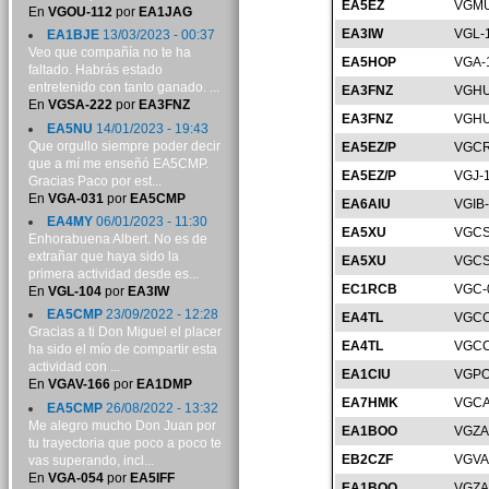
EA5EZ
VGMU
En
VGOU-112
por
EA1JAG
EA3IW
VGL-
EA1BJE
13/03/2023 - 00:37
Veo que compañía no te ha
EA5HOP
VGA-
faltado. Habrás estado
entretenido con tanto ganado. ...
EA3FNZ
VGHU
En
VGSA-222
por
EA3FNZ
EA3FNZ
VGHU
EA5NU
14/01/2023 - 19:43
Que orgullo siempre poder decir
EA5EZ/P
VGCR
que a mí me enseñó EA5CMP.
EA5EZ/P
VGJ-
Gracias Paco por est...
En
VGA-031
por
EA5CMP
EA6AIU
VGIB
EA4MY
06/01/2023 - 11:30
EA5XU
VGCS
Enhorabuena Albert. No es de
extrañar que haya sido la
EA5XU
VGCS
primera actividad desde es...
EC1RCB
VGC-
En
VGL-104
por
EA3IW
EA5CMP
23/09/2022 - 12:28
EA4TL
VGCC
Gracias a ti Don Miguel el placer
EA4TL
VGCC
ha sido el mío de compartir esta
actividad con ...
EA1CIU
VGPO
En
VGAV-166
por
EA1DMP
EA7HMK
VGCA
EA5CMP
26/08/2022 - 13:32
Me alegro mucho Don Juan por
EA1BOO
VGZA
tu trayectoria que poco a poco te
EB2CZF
VGVA
vas superando, incl...
En
VGA-054
por
EA5IFF
EA1BOO
VGZA