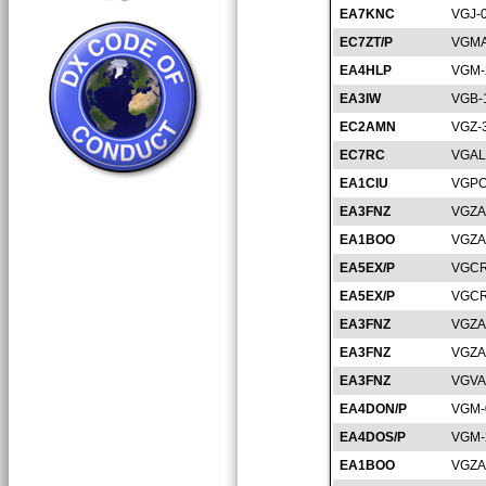
EA7KNC
VGJ-
EC7ZT/P
VGMA
EA4HLP
VGM-
EA3IW
VGB-
EC2AMN
VGZ-
EC7RC
VGAL
EA1CIU
VGPO
EA3FNZ
VGZA
EA1BOO
VGZA
EA5EX/P
VGCR
EA5EX/P
VGCR
EA3FNZ
VGZA
EA3FNZ
VGZA
EA3FNZ
VGVA
EA4DON/P
VGM-
EA4DOS/P
VGM-
EA1BOO
VGZA