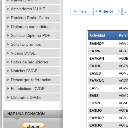
Ranking V-UHF
Activadores V-UHF
< Anterior
4
5
| Primera …
Ranking Radio Clubs
Diplomas concedidos
Solicitar Diploma PDF
Actividad
Refer
EA5HOP
VGA-
Solicitar premios
EA3IW
VGB-
Videos DVGE
EA7KAN
VGSE
Fotos de seguidores
EA1HL
VGZA
Noticias DVGE
EA5ES
VGMU
Descargar referencias
EA7KNC
VGGR
Estadisticas DVGE
EA5S
VGV-
EA5S
VGV-
Utilidades DVGE
EC7RC
VGAL
EA3IJQ
VGTE
HAZ
UNA DONACIÓN
EA5HOP
VGMU
EA3IJQ
VGTE