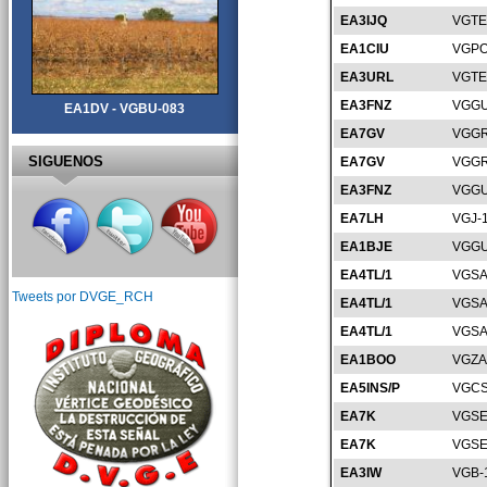
EA3IJQ
VGTE
EA1CIU
VGPO
EA3URL
VGTE
EA3FNZ
VGGU
EA1DV - VGBU-083
EA7GV
VGGR
SIGUENOS
EA7GV
VGGR
EA3FNZ
VGGU
EA7LH
VGJ-
EA1BJE
VGGU
EA4TL/1
VGSA
Tweets por DVGE_RCH
EA4TL/1
VGSA
EA4TL/1
VGSA
EA1BOO
VGZA
EA5INS/P
VGCS
EA7K
VGSE
EA7K
VGSE
EA3IW
VGB-