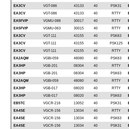
EA3CV
VGT-086
43133
40
PSK31
EA3CV
VGT-086
43133
40
RTTY
EA5FV/P
VGMU-088
30017
40
RTTY
EA5FV/P
VGMU-063
30015
40
RTTY
EA3CV
VGT-111
43155
40
PSK63
EA3CV
VGT-111
43155
40
PSK125
EA3CV
VGT-111
43155
40
RTTY
EA2AQM
VGBI-059
48080
40
PSK63
EA3HP
VGB-201
08304
40
RTTY
EA3HP
VGB-201
08304
40
PSK63
EA2AQM
VGBI-059
48080
40
RTTY
EA3HP
VGB-017
08020
40
RTTY
EA3HP
VGB-017
08020
40
PSK63
EB5TC
VGCR-216
13052
40
PSK31
EA4SE
VGCR-156
13034
40
RTTY
EA4SE
VGCR-156
13034
40
PSK63
EA4SE
VGCR-156
13034
40
PSK31