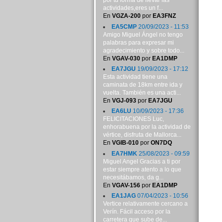
por tu forma de llevar las
actividades,eres un f...
En
VGZA-200
por
EA3FNZ
EA5CMP
20/09/2023 - 11:53
Amigo Miguel Ángel no tengo
palabras para expresar mi
agradecimiento y sobre todo...
En
VGAV-030
por
EA1DMP
EA7JGU
19/09/2023 - 17:12
Esta actividad tiene una
caminata de 18km entre ida y
vuelta. También es una acti...
En
VGJ-093
por
EA7JGU
EA6LU
10/09/2023 - 17:36
FELICITACIONES Luc,
enhorabuena por la actividad de
vértice, disfruta de Mallorca...
En
VGIB-010
por
ON7DQ
EA7HMK
25/08/2023 - 09:59
Miguel Angel Gracias a ti por
estar siempre atento a lo que
necesitábamos, da g...
En
VGAV-156
por
EA1DMP
EA1JAG
07/04/2023 - 10:56
Vertice relativamente cercano a
Verín. Fácil acceso por la
carretera que sube de...