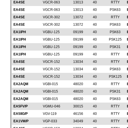
EA4SE
VGCR-063
13013
40
RTTY
EA4SE
VGCR-063
13013
40
PSK63
EA4SE
VGCR-302
13072
40
RTTY
EA4SE
VGCR-302
13072
40
PSK63
EA1IPH
VGBU-125
09199
40
PSK63
EA1IPH
VGBU-125
09199
40
PSK125
EA1IPH
VGBU-125
09199
40
PSK31
EA1IPH
VGBU-125
09199
40
RTTY
EA4SE
VGCR-152
13034
40
RTTY
EA4SE
VGCR-152
13034
40
PSK63
EA4SE
VGCR-152
13034
40
PSK125
EA2AQM
VGBI-015
48020
40
RTTY
EA2AQM
VGBI-015
48020
40
PSK31
EA2AQM
VGBI-015
48020
40
PSK63
EA5FV/P
VGMU-046
30015
40
RTTY
EA5IIG/P
VGV-119
46156
40
RTTY
EA1VM/P
VGP-033
34049
40
RTTY