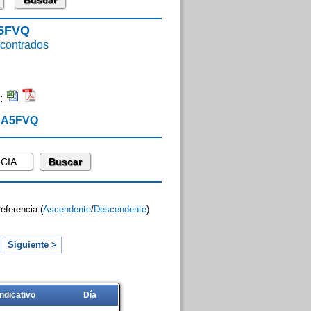
A5FVQ
ontrados
:
 EA5FVQ
Referencia (
Ascendente
/
Descendente
)
Siguiente >
Indicativo
Día