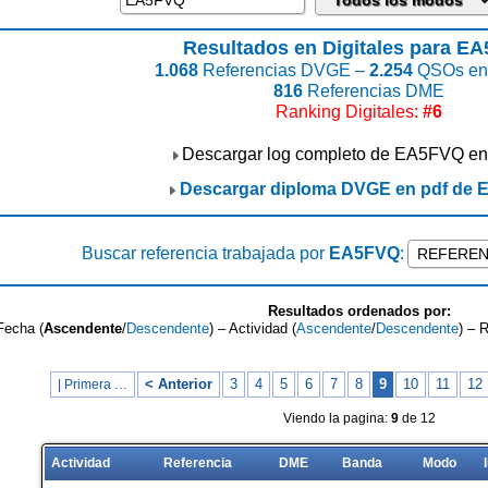
Resultados en Digitales para E
1.068
Referencias DVGE –
2.254
QSOs enc
816
Referencias DME
Ranking Digitales:
#6
Descargar log completo de EA5FVQ en
Descargar diploma DVGE en pdf de
Buscar referencia trabajada por
EA5FVQ
:
Resultados ordenados por:
Fecha (
Ascendente
/
Descendente
) – Actividad (
Ascendente
/
Descendente
) – 
< Anterior
3
4
5
6
7
8
9
10
11
12
| Primera …
Viendo la pagina:
9
de 12
Actividad
Referencia
DME
Banda
Modo