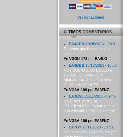
Ver donaciones
ULTIMOS
COMENTARIOS
EA4ADM
28/05/2024 - 16:31
Tenemos que hacer mas de
estas....
En
VGGU-173
por
EA4LO
EA4BBB
15/12/2023 - 10:56
MUY BUENAS. OS DESEO A
TODOS LOS AMIGOS Y
SIMPATIZANTES DEL RADIO
CLUB UNA FELICES...
En
VGSA-189
por
EA3FNZ
EA3BSE
21/11/2023 - 09:45
Hola Rafa. MUCHAS
FELICIDADES!!! Espero que te
den este año el 'Vértice de oro'
...
En
VGSA-189
por
EA3FNZ
EA7BY
16/11/2023 - 13:51
Hola amigo Rafael:te felicito por