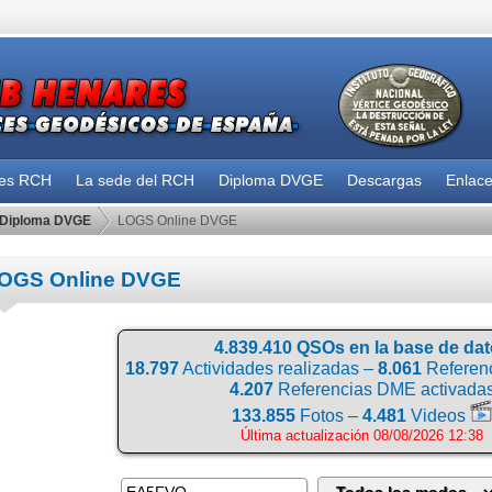
des RCH
La sede del RCH
Diploma DVGE
Descargas
Enlac
Diploma DVGE
LOGS Online DVGE
OGS Online DVGE
4.839.410 QSOs en la base de da
18.797
Actividades realizadas –
8.061
Referenc
4.207
Referencias DME activada
133.855
Fotos –
4.481
Videos
Última actualización 08/08/2026 12:38