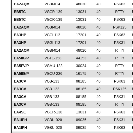
EA2AQM
VGBI-014
48020
40
PSK63
EB5TC
VGCR-139
13031
40
RTTY
EB5TC
VGCR-139
13031
40
PSK63
EA2AQM
VGBI-014
48020
40
PSK125
EA3HP
VGGI-113
17201
40
PSK63
EA3HP
VGGI-113
17201
40
PSK31
EA2AQM
VGBI-014
48020
40
RTTY
EA5IIG/P
VGTE-158
44153
40
RTTY
EA5FV/P
VGMU-133
30024
40
RTTY
EA5IIG/P
VGCU-226
16175
40
RTTY
EA3CV
VGB-133
08185
40
PSK63
EA3CV
VGB-133
08185
40
PSK125
EA3CV
VGB-133
08185
40
PSK31
EA3CV
VGB-133
08185
40
RTTY
EA4SE
VGCR-138
13031
40
PSK63
EA1IPH
VGBU-020
09035
40
PSK31
EA1IPH
VGBU-020
09035
40
PSK63