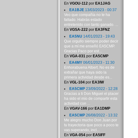
En
VGOU-112
por
EA1JAG
EA1BJE
13/03/2023 - 00:37
Veo que compañía no te ha
faltado. Habrás estado
entretenido con tanto ganado. ...
En
VGSA-222
por
EA3FNZ
EA5NU
14/01/2023 - 19:43
Que orgullo siempre poder decir
que a mí me enseñó EA5CMP.
Gracias Paco por est...
En
VGA-031
por
EA5CMP
EA4MY
06/01/2023 - 11:30
Enhorabuena Albert. No es de
extrañar que haya sido la
primera actividad desde es...
En
VGL-104
por
EA3IW
EA5CMP
23/09/2022 - 12:28
Gracias a ti Don Miguel el placer
ha sido el mío de compartir esta
actividad con ...
En
VGAV-166
por
EA1DMP
EA5CMP
26/08/2022 - 13:32
Me alegro mucho Don Juan por
tu trayectoria que poco a poco te
vas superando, incl...
En
VGA-054
por
EA5IFF