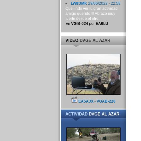
LW8DMK
29/06/2022 - 22:58
Que lindo ver tu gran actividad
amigo querido !!! Abrazo muy
fuerte desde el otro...
En
VGIB-024
por
EA6LU
VIDEO
DVGE AL AZAR
EA5AJX - VGAB-220
ACTIVIDAD
DVGE AL AZAR