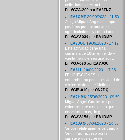
por tu forma de llevar las
actividades,eres un f...
En
VGZA-200
por
EA3FNZ
EA5CMP
20/09/2023 - 11:53
Amigo Miguel Ángel no tengo
palabras para expresar mi
agradecimiento y sobre todo...
En
VGAV-030
por
EA1DMP
EA7JGU
19/09/2023 - 17:12
Esta actividad tiene una
caminata de 18km entre ida y
vuelta. También es una acti...
En
VGJ-093
por
EA7JGU
EA6LU
10/09/2023 - 17:36
FELICITACIONES Luc,
enhorabuena por la actividad de
vértice, disfruta de Mallorca...
En
VGIB-010
por
ON7DQ
EA7HMK
25/08/2023 - 09:59
Miguel Angel Gracias a ti por
estar siempre atento a lo que
necesitábamos, da g...
En
VGAV-156
por
EA1DMP
EA1JAG
07/04/2023 - 10:56
Vertice relativamente cercano a
Verín. Fácil acceso por la
carretera que sube de...