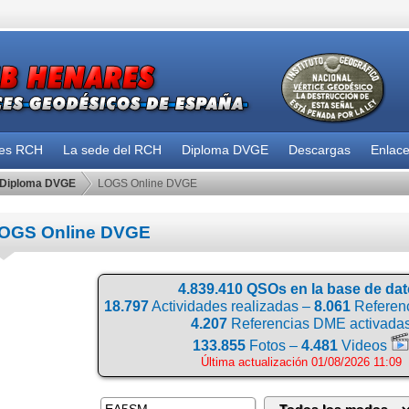
des RCH
La sede del RCH
Diploma DVGE
Descargas
Enlac
Diploma DVGE
LOGS Online DVGE
OGS Online DVGE
4.839.410 QSOs en la base de da
18.797
Actividades realizadas –
8.061
Referenc
4.207
Referencias DME activada
133.855
Fotos –
4.481
Videos
Última actualización 01/08/2026 11:09