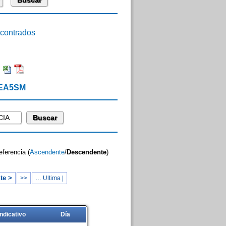
ontrados
:
 EA5SM
eferencia (
Ascendente
/
Descendente
)
te >
>>
… Ultima |
Indicativo
Día