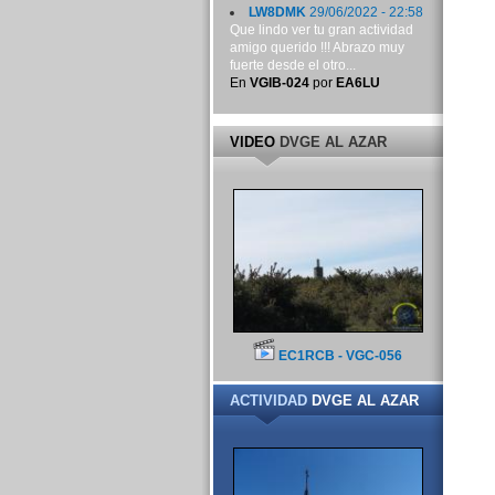
LW8DMK
29/06/2022 - 22:58
Que lindo ver tu gran actividad
amigo querido !!! Abrazo muy
fuerte desde el otro...
En
VGIB-024
por
EA6LU
VIDEO
DVGE AL AZAR
EC1RCB - VGC-056
ACTIVIDAD
DVGE AL AZAR