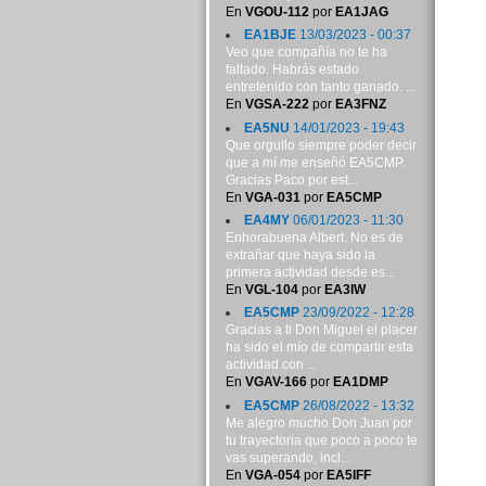
En
VGOU-112
por
EA1JAG
EA1BJE
13/03/2023 - 00:37
Veo que compañía no te ha
faltado. Habrás estado
entretenido con tanto ganado. ...
En
VGSA-222
por
EA3FNZ
EA5NU
14/01/2023 - 19:43
Que orgullo siempre poder decir
que a mí me enseñó EA5CMP.
Gracias Paco por est...
En
VGA-031
por
EA5CMP
EA4MY
06/01/2023 - 11:30
Enhorabuena Albert. No es de
extrañar que haya sido la
primera actividad desde es...
En
VGL-104
por
EA3IW
EA5CMP
23/09/2022 - 12:28
Gracias a ti Don Miguel el placer
ha sido el mío de compartir esta
actividad con ...
En
VGAV-166
por
EA1DMP
EA5CMP
26/08/2022 - 13:32
Me alegro mucho Don Juan por
tu trayectoria que poco a poco te
vas superando, incl...
En
VGA-054
por
EA5IFF