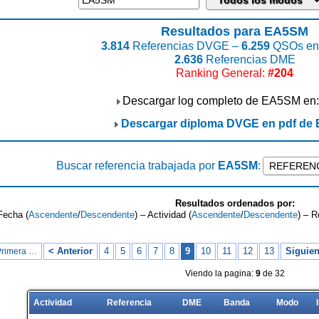
Resultados para EA5SM
3.814
Referencias DVGE –
6.259
QSOs enc
2.636
Referencias DME
Ranking General:
#204
Descargar log completo de EA5SM en
Descargar diploma DVGE en pdf de
Buscar referencia trabajada por
EA5SM
:
Resultados ordenados por:
Fecha (
Ascendente
/
Descendente
) – Actividad (
Ascendente
/
Descendente
) – R
< Anterior
4
5
6
7
8
9
10
11
12
13
Siguien
Primera …
Viendo la pagina:
9
de 32
Actividad
Referencia
DME
Banda
Modo