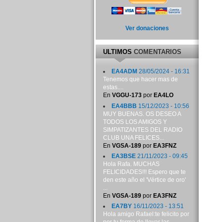
Ver donaciones
ULTIMOS
COMENTARIOS
EA4ADM
28/05/2024 - 16:31
Tenemos que hacer mas de
estas....
En
VGGU-173
por
EA4LO
EA4BBB
15/12/2023 - 10:56
MUY BUENAS. OS DESEO A
TODOS LOS AMIGOS Y
SIMPATIZANTES DEL RADIO
CLUB UNA FELICES...
En
VGSA-189
por
EA3FNZ
EA3BSE
21/11/2023 - 09:45
Hola Rafa. MUCHAS
FELICIDADES!!! Espero que te
den este año el 'Vértice de oro'
...
En
VGSA-189
por
EA3FNZ
EA7BY
16/11/2023 - 13:51
Hola amigo Rafael:te felicito por