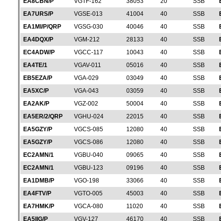
EA8CBN/P
VGTF-162
38053
20
SSB
EA7URS/P
VGSE-013
41004
40
SSB
EA1MI/P/QRP
VGSG-030
40046
40
SSB
EA4DQX/P
VGM-212
28133
40
SSB
EC4ADW/P
VGCC-117
10043
40
SSB
EA4TE/1
VGAV-011
05016
40
SSB
EB5EZA/P
VGA-029
03049
40
SSB
EA5XC/P
VGA-043
03059
40
SSB
EA2AK/P
VGZ-002
50004
40
SSB
EA5ER/2/QRP
VGHU-024
22015
40
SSB
EA5GZY/P
VGCS-085
12080
40
SSB
EA5GZY/P
VGCS-086
12080
40
SSB
EC2AMN/1
VGBU-040
09065
40
SSB
EC2AMN/1
VGBU-123
09196
40
SSB
EA1DMB/P
VGO-198
33066
40
SSB
EA4FTV/P
VGTO-005
45003
40
SSB
EA7HMK/P
VGCA-080
11020
40
SSB
EA5IIG/P
VGV-127
46170
40
SSB