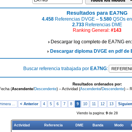
Resultados para EA7NG
4.458
Referencias DVGE –
5.580
QSOs enc
2.733
Referencias DME
Ranking General:
#143
Descargar log completo de EA7NG en
Descargar diploma DVGE en pdf de
Buscar referencia trabajada por
EA7NG
:
Resultados ordenados por:
Fecha (
Ascendente
/
Descendente
) – Actividad (
Ascendente
/
Descendente
) – 
< Anterior
4
5
6
7
8
9
10
11
12
13
Siguien
Primera …
Viendo la pagina:
9
de 28
Actividad
Referencia
DME
Banda
Modo