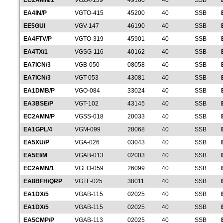
EC2AMN/1
VGZA-139
49160
40
SSB
EA4IN/P
VGTO-415
45200
40
SSB
EE5GUI
VGV-147
46190
40
SSB
EA4FTV/P
VGTO-319
45901
40
SSB
EA4TX/1
VGSG-116
40162
40
SSB
EA7ICN/3
VGB-050
08058
40
SSB
EA7ICN/3
VGT-053
43081
40
SSB
EA1DMB/P
VGO-084
33024
40
SSB
EA3BSE/P
VGT-102
43145
40
SSB
EC2AMN/P
VGSS-018
20033
40
SSB
EA1GPL/4
VGM-099
28068
40
SSB
EA5XU/P
VGA-026
03043
40
SSB
EA5EI/M
VGAB-013
02003
40
SSB
EC2AMN/1
VGLO-059
26099
40
SSB
EA8BFH/QRP
VGTF-025
38011
40
SSB
EA1DX/5
VGAB-115
02025
40
SSB
EA1DX/5
VGAB-115
02025
40
SSB
EA5CMP/P
VGAB-113
02025
40
SSB