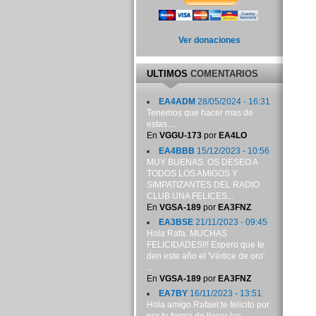
Ver donaciones
ULTIMOS
COMENTARIOS
EA4ADM
28/05/2024 - 16:31
Tenemos que hacer mas de
estas....
En
VGGU-173
por
EA4LO
EA4BBB
15/12/2023 - 10:56
MUY BUENAS. OS DESEO A
TODOS LOS AMIGOS Y
SIMPATIZANTES DEL RADIO
CLUB UNA FELICES...
En
VGSA-189
por
EA3FNZ
EA3BSE
21/11/2023 - 09:45
Hola Rafa. MUCHAS
FELICIDADES!!! Espero que te
den este año el 'Vértice de oro'
...
En
VGSA-189
por
EA3FNZ
EA7BY
16/11/2023 - 13:51
Hola amigo Rafael:te felicito por