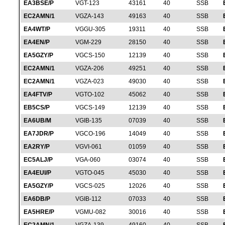
EA3BSE/P
VGT-123
43161
40
SSB
EC2AMN/1
VGZA-143
49163
40
SSB
EA4WT/P
VGGU-305
19311
40
SSB
EA4EN/P
VGM-229
28150
40
SSB
EA5GZY/P
VGCS-150
12139
40
SSB
EC2AMN/1
VGZA-206
49251
40
SSB
EC2AMN/1
VGZA-023
49030
40
SSB
EA4FTV/P
VGTO-102
45062
40
SSB
EB5CS/P
VGCS-149
12139
40
SSB
EA6UB/M
VGIB-135
07039
40
SSB
EA7JDR/P
VGCO-196
14049
40
SSB
EA2RY/P
VGVI-061
01059
40
SSB
EC5ALJ/P
VGA-060
03074
40
SSB
EA4EUI/P
VGTO-045
45030
40
SSB
EA5GZY/P
VGCS-025
12026
40
SSB
EA6DB/P
VGIB-112
07033
40
SSB
EA5HRE/P
VGMU-082
30016
40
SSB