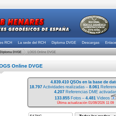
des RCH
La sede del RCH
Diploma DVGE
Descargas
Enlac
Diploma DVGE
LOGS Online DVGE
OGS Online DVGE
4.839.410 QSOs en la base de da
18.797
Actividades realizadas –
8.061
Referenc
4.207
Referencias DME activada
133.855
Fotos –
4.481
Videos
Última actualización 01/08/2026 11:09