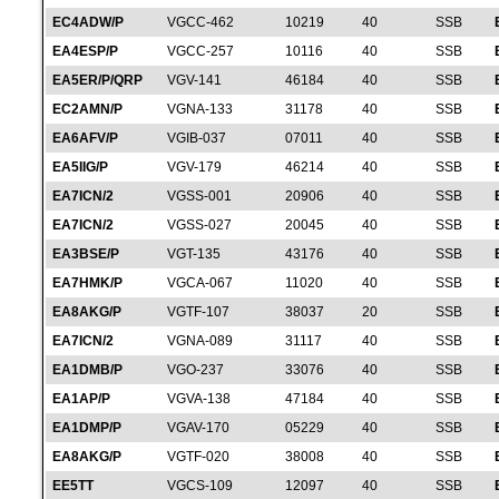
EC4ADW/P
VGCC-462
10219
40
SSB
EA4ESP/P
VGCC-257
10116
40
SSB
EA5ER/P/QRP
VGV-141
46184
40
SSB
EC2AMN/P
VGNA-133
31178
40
SSB
EA6AFV/P
VGIB-037
07011
40
SSB
EA5IIG/P
VGV-179
46214
40
SSB
EA7ICN/2
VGSS-001
20906
40
SSB
EA7ICN/2
VGSS-027
20045
40
SSB
EA3BSE/P
VGT-135
43176
40
SSB
EA7HMK/P
VGCA-067
11020
40
SSB
EA8AKG/P
VGTF-107
38037
20
SSB
EA7ICN/2
VGNA-089
31117
40
SSB
EA1DMB/P
VGO-237
33076
40
SSB
EA1AP/P
VGVA-138
47184
40
SSB
EA1DMP/P
VGAV-170
05229
40
SSB
EA8AKG/P
VGTF-020
38008
40
SSB
EE5TT
VGCS-109
12097
40
SSB