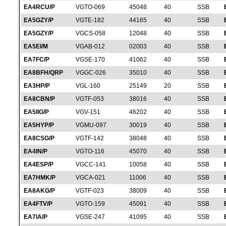
EA4RCU/P
VGTO-069
45048
40
SSB
EA5GZY/P
VGTE-182
44165
40
SSB
EA5GZY/P
VGCS-058
12048
40
SSB
EA5EI/M
VGAB-012
02003
40
SSB
EA7FC/P
VGSE-170
41062
40
SSB
EA8BFH/QRP
VGGC-026
35010
40
SSB
EA3HP/P
VGL-160
25149
20
SSB
EA8CBN/P
VGTF-053
38016
40
SSB
EA5IIG/P
VGV-151
46202
40
SSB
EA5HYP/P
VGMU-097
30019
40
SSB
EA8CSG/P
VGTF-142
38048
40
SSB
EA4IN/P
VGTO-116
45070
40
SSB
EA4ESP/P
VGCC-141
10058
40
SSB
EA7HMK/P
VGCA-021
11006
40
SSB
EA8AKG/P
VGTF-023
38009
40
SSB
EA4FTV/P
VGTO-159
45091
40
SSB
EA7IA/P
VGSE-247
41095
40
SSB