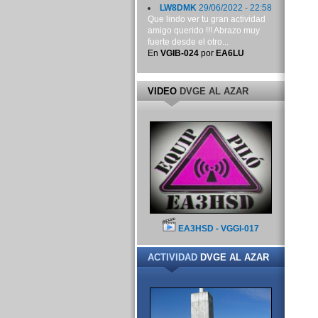
LW8DMK
29/06/2022 - 22:58
Que lindo ver tu gran actividad
amigo querido !!! Abrazo muy
fuerte desde el otro...
En
VGIB-024
por
EA6LU
VIDEO
DVGE AL AZAR
EA3HSD - VGGI-017
ACTIVIDAD
DVGE AL AZAR