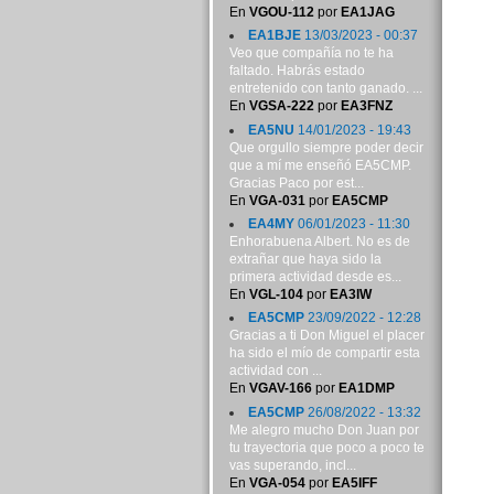
En
VGOU-112
por
EA1JAG
EA1BJE
13/03/2023 - 00:37
Veo que compañía no te ha
faltado. Habrás estado
entretenido con tanto ganado. ...
En
VGSA-222
por
EA3FNZ
EA5NU
14/01/2023 - 19:43
Que orgullo siempre poder decir
que a mí me enseñó EA5CMP.
Gracias Paco por est...
En
VGA-031
por
EA5CMP
EA4MY
06/01/2023 - 11:30
Enhorabuena Albert. No es de
extrañar que haya sido la
primera actividad desde es...
En
VGL-104
por
EA3IW
EA5CMP
23/09/2022 - 12:28
Gracias a ti Don Miguel el placer
ha sido el mío de compartir esta
actividad con ...
En
VGAV-166
por
EA1DMP
EA5CMP
26/08/2022 - 13:32
Me alegro mucho Don Juan por
tu trayectoria que poco a poco te
vas superando, incl...
En
VGA-054
por
EA5IFF