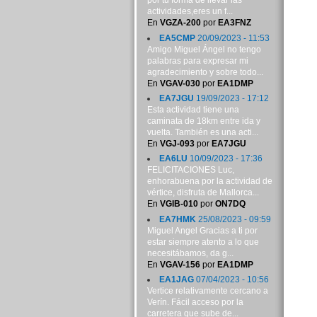
por tu forma de llevar las
actividades,eres un f...
En
VGZA-200
por
EA3FNZ
EA5CMP
20/09/2023 - 11:53
Amigo Miguel Ángel no tengo
palabras para expresar mi
agradecimiento y sobre todo...
En
VGAV-030
por
EA1DMP
EA7JGU
19/09/2023 - 17:12
Esta actividad tiene una
caminata de 18km entre ida y
vuelta. También es una acti...
En
VGJ-093
por
EA7JGU
EA6LU
10/09/2023 - 17:36
FELICITACIONES Luc,
enhorabuena por la actividad de
vértice, disfruta de Mallorca...
En
VGIB-010
por
ON7DQ
EA7HMK
25/08/2023 - 09:59
Miguel Angel Gracias a ti por
estar siempre atento a lo que
necesitábamos, da g...
En
VGAV-156
por
EA1DMP
EA1JAG
07/04/2023 - 10:56
Vertice relativamente cercano a
Verín. Fácil acceso por la
carretera que sube de...