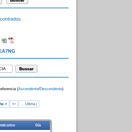
ontrados
:
 EA7NG
Referencia (
Ascendente
/
Descendente
)
te >
>>
… Ultima |
Indicativo
Día