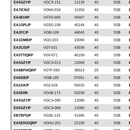
EA5GZY/P
VGCS-151
12139
40
SSB
EA7ICN/2
VGNA-034
31050
40
SSB
EA4EUI/P
VGTO-009
45007
40
SSB
EA1GPL/P
VGSG-106
40146
40
SSB
EA2FC/P
VGBI-109
48045
40
SSB
EA1DMB/P
VGO-203
33066
40
SSB
EA3CIS/P
VGT-031
43036
40
SSB
EA5TT/QRP
VGV-071
46109
40
SSB
EA5GZY/P
VGCS-013
12009
40
SSB
EA8BFH/QRP
VGTF-093
38023
20
SSB
EA6DB/P
VGIB-185
07051
40
SSB
EA2AK/P
VGZ-026
50025
40
SSB
EA5EI/M
VGAB-173
02038
40
SSB
EA5GZY/P
VGCS-090
12080
40
SSB
EA5GZY/P
VGCS-089
12080
40
SSB
EB7BFG/P
VGSE-233
41095
40
SSB
EA5ER/2/QRP
VGHU-201
22150
40
SSB