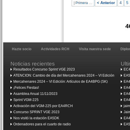
< Anterior
4
5
| Primera …
4
Hazte socio
Actividades RCH
Visita nuestra sede
Dipl
Noticias recientes
Ult
Resultados Concurso Sprint VGE 2023
EC4
ATENCION: Cambio de día del Mercahenares 2024 – VI Edición
EA5
Mercahenares 2024 – VI Edición: Artículos de EA4BPG (SK)
EA4
¡Felices Fiestas!
EA4
Asamblea Anual 11/11/2023
EA4
Sprint VGM-225
EA4
Activación del VGM-225 por EA4RCH
jai
Concurso SPRINT VGE 2023
Jai
Nos visitó la estación EA5DK
EA4
Ordenadores para el cuarto de radio
EA5