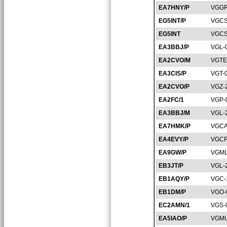
EA7HNY/P
VGGR
EG5INT/P
VGCS
EG5INT
VGCS
EA3BBJ/P
VGL-
EA2CVO/M
VGTE
EA3CIS/P
VGT-
EA2CVO/P
VGZ-
EA2FC/1
VGP-
EA3BBJ/M
VGL-
EA7HMK/P
VGCA
EA4EVY/P
VGCR
EA9GW/P
VGML
EB3JT/P
VGL-
EB1AQY/P
VGC-
EB1DM/P
VGO-
EC2AMN/1
VGS-
EA5IAO/P
VGMU