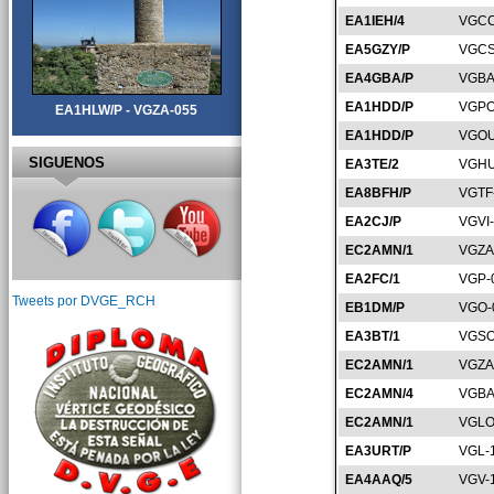
EA1IEH/4
VGCC
EA5GZY/P
VGCS
EA4GBA/P
VGBA
EA1HDD/P
VGPO
EA1HLW/P - VGZA-055
EA1HDD/P
VGOU
SIGUENOS
EA3TE/2
VGHU
EA8BFH/P
VGTF
EA2CJ/P
VGVI
EC2AMN/1
VGZA
EA2FC/1
VGP-
Tweets por DVGE_RCH
EB1DM/P
VGO-
EA3BT/1
VGSO
EC2AMN/1
VGZA
EC2AMN/4
VGBA
EC2AMN/1
VGLO
EA3URT/P
VGL-
EA4AAQ/5
VGV-