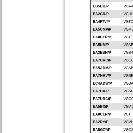
EB5BB/P
VGA-
EA2GR/P
VGHU
EA4FTV/P
VGTO
EA5CMP/P
VGMU
EA8CER/P
VGTF
EA5UM/P
VGAB
EA3EBN/P
VGB-
EA7URC/P
VGCO
EA5ADM/P
VGAB
EA7HHV/P
VGSE
EC4ADW/P
VGBA
EA7DA/P
VGSE
EA7URC/P
VGCO
EA5BX/P
VGV-
EA8CER/P
VGTF
EA2RY/P
VGVI
EA5GZY/P
VGCS