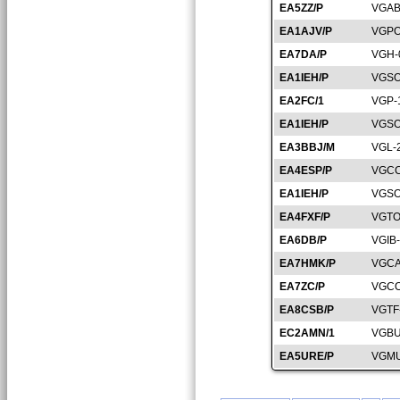
EA5ZZ/P
VGAB
EA1AJV/P
VGPO
EA7DA/P
VGH-
EA1IEH/P
VGSO
EA2FC/1
VGP-
EA1IEH/P
VGSO
EA3BBJ/M
VGL-
EA4ESP/P
VGCC
EA1IEH/P
VGSO
EA4FXF/P
VGTO
EA6DB/P
VGIB
EA7HMK/P
VGCA
EA7ZC/P
VGCO
EA8CSB/P
VGTF
EC2AMN/1
VGBU
EA5URE/P
VGMU