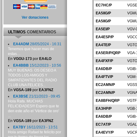
EC7HC/P
VGSE
EA5IIG/P
VGMU
Ver donaciones
EA5IIG/P
VGMU
EA5EI/P
VGV-
ULTIMOS
COMENTARIOS
EA4ESP/P
VGCC
EA4ADM
28/05/2024 - 16:31
EA4TE/P
VGTO
Tenemos que hacer mas de
EA5ER/P/QRP
VGA-
estas....
En
VGGU-173
por
EA4LO
EA4FXF/P
VGTO
EA4BBB
15/12/2023 - 10:56
EA6DB/P
VGIB-
MUY BUENAS. OS DESEO A
TODOS LOS AMIGOS Y
EA4FTV/P
VGM-
SIMPATIZANTES DEL RADIO
EC2AMN/P
VGSS
CLUB UNA FELICES...
En
VGSA-189
por
EA3FNZ
EC2AMN/P
VGNA
EA3BSE
21/11/2023 - 09:45
EA8BFH/QRP
VGTF
Hola Rafa. MUCHAS
FELICIDADES!!! Espero que te
EA3HP/P
VGB-
den este año el 'Vértice de oro'
...
EA6DB/P
VGIB
En
VGSA-189
por
EA3FNZ
EC7AT/P
VGAL
EA7BY
16/11/2023 - 13:51
Hola amigo Rafael:te felicito por
EA4EVY/P
VGCR