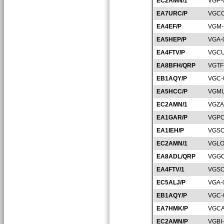
EC2AMN/1
VGP-
EA7URC/P
VGCO
EA4EF/P
VGM-
EA5HEP/P
VGA-
EA4FTV/P
VGCU
EA8BFH/QRP
VGTF
EB1AQY/P
VGC-
EA5HCC/P
VGMU
EC2AMN/1
VGZA
EA1GAR/P
VGPO
EA1IEH/P
VGSO
EC2AMN/1
VGLO
EA8ADL/QRP
VGGC
EA4FTV/1
VGSO
EC5ALJ/P
VGA-
EB1AQY/P
VGC-
EA7HMK/P
VGCA
EC2AMN/P
VGBI