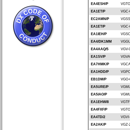
EA4ESH/P
VGTO
EA1ET/P
VGC-
EC2AMN/P
VGSS
EA1ET/P
VGC-
EA1IEH/P
VGSO
EA4/DK1MM
VGGU
EA4AAQ/5
VGV-
EA1SV/P
VGVA
EA7HMK/P
VGCA
EA1HDD/P
VGPO
EB1DM/P
VGO-
EA5URE/P
VGMU
EA5IAO/P
VGMU
EA1EHW/8
VGTF
EA4FXF/P
VGTO
EA4TD/2
VGVI
EA2AK/P
VGZ-