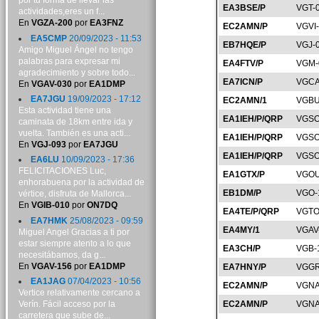
por tu forma de llevar las
EA3BSE/P
VGT-
actividades,eres un f...
En
VGZA-200
por
EA3FNZ
EC2AMN/P
VGVI
EA5CMP
20/09/2023 - 11:53
EB7HQE/P
VGJ-
Amigo Miguel Ángel no tengo
palabras para expresar mi
EA4FTV/P
VGM-
agradecimiento y sobre todo...
EA7ICN/P
VGCA
En
VGAV-030
por
EA1DMP
EA7JGU
19/09/2023 - 17:12
EC2AMN/1
VGBU
Esta actividad tiene una
EA1IEH/P/QRP
VGSO
caminata de 18km entre ida y
vuelta. También es una acti...
EA1IEH/P/QRP
VGSO
En
VGJ-093
por
EA7JGU
EA1IEH/P/QRP
VGSO
EA6LU
10/09/2023 - 17:36
FELICITACIONES Luc,
EA1GTX/P
VGOU
enhorabuena por la actividad de
EB1DM/P
VGO-
vértice, disfruta de Mallorca...
En
VGIB-010
por
ON7DQ
EA4TE/P/QRP
VGTO
EA7HMK
25/08/2023 - 09:59
EA4MY/1
VGAV
Miguel Angel Gracias a ti por
estar siempre atento a lo que
EA3CH/P
VGB-
necesitábamos, da g...
En
VGAV-156
por
EA1DMP
EA7HNY/P
VGGR
EA1JAG
07/04/2023 - 10:56
EC2AMN/P
VGNA
Vertice relativamente cercano a
Verín. Fácil acceso por la
EC2AMN/P
VGNA
carretera que sube de...