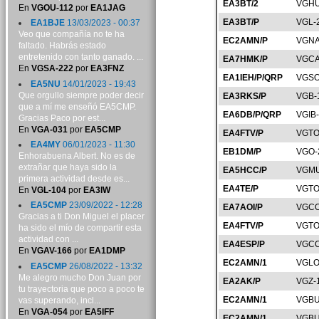
EA3BT/2
VGHU
En
VGOU-112
por
EA1JAG
EA3BT/P
VGL-
EA1BJE
13/03/2023 - 00:37
Veo que compañía no te ha
EC2AMN/P
VGNA
faltado. Habrás estado
entretenido con tanto ganado. ...
EA7HMK/P
VGCA
En
VGSA-222
por
EA3FNZ
EA1IEH/P/QRP
VGSO
EA5NU
14/01/2023 - 19:43
Que orgullo siempre poder decir
EA3RKS/P
VGB-
que a mí me enseñó EA5CMP.
EA6DB/P/QRP
VGIB
Gracias Paco por est...
En
VGA-031
por
EA5CMP
EA4FTV/P
VGTO
EA4MY
06/01/2023 - 11:30
EB1DM/P
VGO-
Enhorabuena Albert. No es de
extrañar que haya sido la
EA5HCC/P
VGMU
primera actividad desde es...
EA4TE/P
VGTO
En
VGL-104
por
EA3IW
EA5CMP
23/09/2022 - 12:28
EA7AOI/P
VGCO
Gracias a ti Don Miguel el placer
EA4FTV/P
VGTO
ha sido el mío de compartir esta
actividad con ...
EA4ESP/P
VGCC
En
VGAV-166
por
EA1DMP
EC2AMN/1
VGLO
EA5CMP
26/08/2022 - 13:32
Me alegro mucho Don Juan por
EA2AK/P
VGZ-
tu trayectoria que poco a poco te
EC2AMN/1
VGBU
vas superando, incl...
En
VGA-054
por
EA5IFF
EC2AMN/1
VGBU