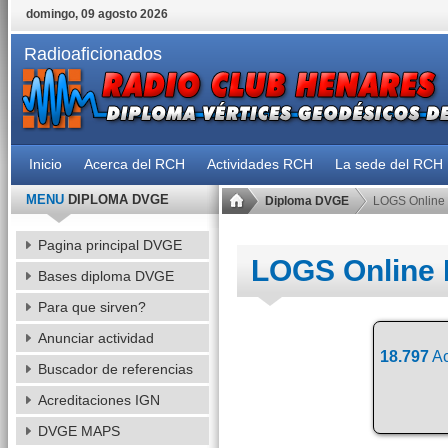
domingo, 09 agosto 2026
Radioaficionados
Inicio
Acerca del RCH
Actividades RCH
La sede del RCH
MENU
DIPLOMA DVGE
Diploma DVGE
LOGS Online
Pagina principal DVGE
LOGS Online
Bases diploma DVGE
Para que sirven?
Anunciar actividad
18.797
Ac
Buscador de referencias
Acreditaciones IGN
DVGE MAPS