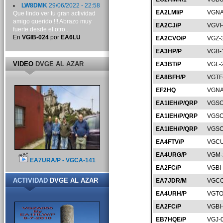
LW8DMK
29/06/2022 - 22:58
EA2LMI/P
VGNA
Que lindo ver tu gran actividad
amigo querido !!! Abrazo muy
EA2CJ/P
VGVI
fuerte desde el otro...
En
VGIB-024
por
EA6LU
EA2CVO/P
VGZ-
EA3HP/P
VGB-
VIDEO
DVGE AL AZAR
EA3BT/P
VGL-
EA8BFH/P
VGTF
EF2HQ
VGNA
EA1IEH/P/QRP
VGSO
EA1IEH/P/QRP
VGSO
EA1IEH/P/QRP
VGSO
EA4FTV/P
VGCU
EA4URG/P
VGM-
EA7URA/P - VGCA-141
EA2FC/P
VGBI
ACTIVIDAD
DVGE AL AZAR
EA7JDR/M
VGCO
EA4URH/P
VGTO
EA2FC/P
VGBI
EB7HQE/P
VGJ-