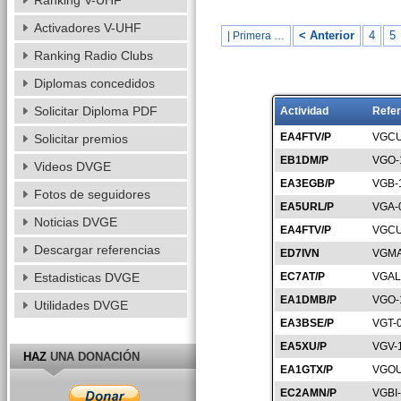
Ranking V-UHF
Activadores V-UHF
< Anterior
4
5
| Primera …
Ranking Radio Clubs
Diplomas concedidos
Solicitar Diploma PDF
Actividad
Refer
EA4FTV/P
VGCU
Solicitar premios
EB1DM/P
VGO-
Videos DVGE
EA3EGB/P
VGB-
Fotos de seguidores
EA5URL/P
VGA-
Noticias DVGE
EA4FTV/P
VGCU
Descargar referencias
ED7IVN
VGMA
Estadisticas DVGE
EC7AT/P
VGAL
EA1DMB/P
VGO-
Utilidades DVGE
EA3BSE/P
VGT-
EA5XU/P
VGV-
HAZ
UNA DONACIÓN
EA1GTX/P
VGOU
EC2AMN/P
VGBI