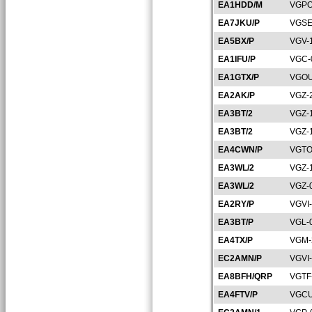
EA1HDD/M
VGPO
EA7JKU/P
VGSE
EA5BX/P
VGV-
EA1IFU/P
VGC-
EA1GTX/P
VGOU
EA2AK/P
VGZ-
EA3BT/2
VGZ-
EA3BT/2
VGZ-
EA4CWN/P
VGTO
EA3WL/2
VGZ-
EA3WL/2
VGZ-
EA2RY/P
VGVI
EA3BT/P
VGL-
EA4TX/P
VGM-
EC2AMN/P
VGVI
EA8BFH/QRP
VGTF
EA4FTV/P
VGCU