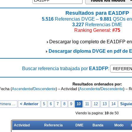
Resultados para EA1DFP
5.516
Referencias DVGE –
9.881
QSOs enc
3.227
Referencias DME
Ranking General:
#75
Descargar log completo de EA1DFP en
Descargar diploma DVGE en pdf de
Buscar referencia trabajada por
EA1DFP
:
Resultados ordenados por:
Fecha (
Ascendente
/
Descendente
) – Actividad (
Ascendente
/
Descendente
) – R
< Anterior
5
6
7
8
9
10
11
12
13
14
Siguie
Primera …
Viendo la pagina:
10
de 50
Actividad
Referencia
DME
Banda
Modo