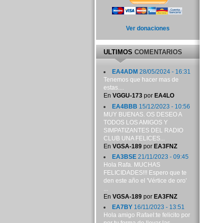
Ver donaciones
ULTIMOS
COMENTARIOS
EA4ADM
28/05/2024 - 16:31
Tenemos que hacer mas de
estas....
En
VGGU-173
por
EA4LO
EA4BBB
15/12/2023 - 10:56
MUY BUENAS. OS DESEO A
TODOS LOS AMIGOS Y
SIMPATIZANTES DEL RADIO
CLUB UNA FELICES...
En
VGSA-189
por
EA3FNZ
EA3BSE
21/11/2023 - 09:45
Hola Rafa. MUCHAS
FELICIDADES!!! Espero que te
den este año el 'Vértice de oro'
...
En
VGSA-189
por
EA3FNZ
EA7BY
16/11/2023 - 13:51
Hola amigo Rafael:te felicito por