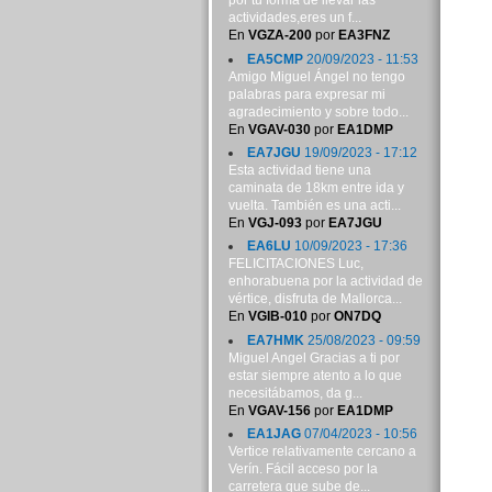
por tu forma de llevar las
actividades,eres un f...
En
VGZA-200
por
EA3FNZ
EA5CMP
20/09/2023 - 11:53
Amigo Miguel Ángel no tengo
palabras para expresar mi
agradecimiento y sobre todo...
En
VGAV-030
por
EA1DMP
EA7JGU
19/09/2023 - 17:12
Esta actividad tiene una
caminata de 18km entre ida y
vuelta. También es una acti...
En
VGJ-093
por
EA7JGU
EA6LU
10/09/2023 - 17:36
FELICITACIONES Luc,
enhorabuena por la actividad de
vértice, disfruta de Mallorca...
En
VGIB-010
por
ON7DQ
EA7HMK
25/08/2023 - 09:59
Miguel Angel Gracias a ti por
estar siempre atento a lo que
necesitábamos, da g...
En
VGAV-156
por
EA1DMP
EA1JAG
07/04/2023 - 10:56
Vertice relativamente cercano a
Verín. Fácil acceso por la
carretera que sube de...