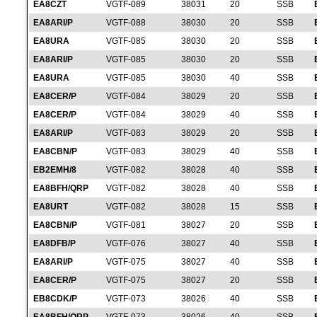
EA8CZT
VGTF-089
38031
20
SSB
EA8ARI/P
VGTF-088
38030
20
SSB
EA8URA
VGTF-085
38030
20
SSB
EA8ARI/P
VGTF-085
38030
20
SSB
EA8URA
VGTF-085
38030
40
SSB
EA8CER/P
VGTF-084
38029
20
SSB
EA8CER/P
VGTF-084
38029
40
SSB
EA8ARI/P
VGTF-083
38029
20
SSB
EA8CBN/P
VGTF-083
38029
40
SSB
EB2EMH/8
VGTF-082
38028
40
SSB
EA8BFH/QRP
VGTF-082
38028
40
SSB
EA8URT
VGTF-082
38028
15
SSB
EA8CBN/P
VGTF-081
38027
20
SSB
EA8DFB/P
VGTF-076
38027
40
SSB
EA8ARI/P
VGTF-075
38027
40
SSB
EA8CER/P
VGTF-075
38027
20
SSB
EB8CDK/P
VGTF-073
38026
40
SSB