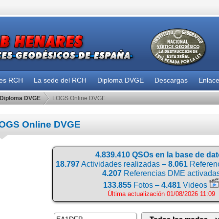
des RCH
La sede del RCH
Diploma DVGE
Descargas
Enlac
Diploma DVGE
LOGS Online DVGE
OGS Online DVGE
4.839.410 QSOs en la base de da
18.797
Actividades realizadas –
8.061
Referenc
4.207
Referencias DME activada
133.855
Fotos –
4.481
Videos
Última actualización 01/08/2026 11:09