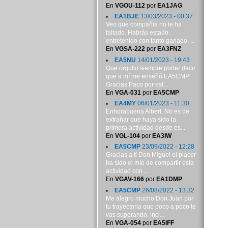
En
VGOU-112
por
EA1JAG
EA1BJE
13/03/2023 - 00:37
Veo que compañía no te ha
faltado. Habrás estado
entretenido con tanto ganado. ...
En
VGSA-222
por
EA3FNZ
EA5NU
14/01/2023 - 19:43
Que orgullo siempre poder decir
que a mí me enseñó EA5CMP.
Gracias Paco por est...
En
VGA-031
por
EA5CMP
EA4MY
06/01/2023 - 11:30
Enhorabuena Albert. No es de
extrañar que haya sido la
primera actividad desde es...
En
VGL-104
por
EA3IW
EA5CMP
23/09/2022 - 12:28
Gracias a ti Don Miguel el placer
ha sido el mío de compartir esta
actividad con ...
En
VGAV-166
por
EA1DMP
EA5CMP
26/08/2022 - 13:32
Me alegro mucho Don Juan por
tu trayectoria que poco a poco te
vas superando, incl...
En
VGA-054
por
EA5IFF