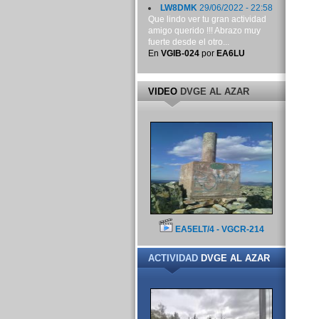
LW8DMK
29/06/2022 - 22:58
Que lindo ver tu gran actividad
amigo querido !!! Abrazo muy
fuerte desde el otro...
En
VGIB-024
por
EA6LU
VIDEO
DVGE AL AZAR
EA5ELT/4 - VGCR-214
ACTIVIDAD
DVGE AL AZAR