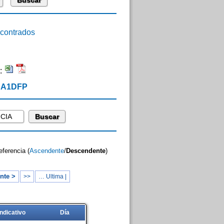
ontrados
:
 EA1DFP
eferencia (
Ascendente
/
Descendente
)
nte >
>>
… Ultima |
Indicativo
Día