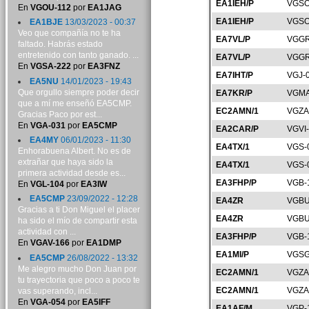
EA1IEH/P
VGSO
En
VGOU-112
por
EA1JAG
EA1IEH/P
VGSO
EA1BJE
13/03/2023 - 00:37
Veo que compañía no te ha
EA7VL/P
VGGR
faltado. Habrás estado
entretenido con tanto ganado. ...
EA7VL/P
VGGR
En
VGSA-222
por
EA3FNZ
EA7IHT/P
VGJ-
EA5NU
14/01/2023 - 19:43
Que orgullo siempre poder decir
EA7KR/P
VGMA
que a mí me enseñó EA5CMP.
EC2AMN/1
VGZA
Gracias Paco por est...
En
VGA-031
por
EA5CMP
EA2CAR/P
VGVI
EA4MY
06/01/2023 - 11:30
EA4TX/1
VGS-
Enhorabuena Albert. No es de
extrañar que haya sido la
EA4TX/1
VGS-
primera actividad desde es...
EA3FHP/P
VGB-
En
VGL-104
por
EA3IW
EA5CMP
23/09/2022 - 12:28
EA4ZR
VGBU
Gracias a ti Don Miguel el placer
EA4ZR
VGBU
ha sido el mío de compartir esta
actividad con ...
EA3FHP/P
VGB-
En
VGAV-166
por
EA1DMP
EA1MI/P
VGSG
EA5CMP
26/08/2022 - 13:32
Me alegro mucho Don Juan por
EC2AMN/1
VGZA
tu trayectoria que poco a poco te
EC2AMN/1
VGZA
vas superando, incl...
En
VGA-054
por
EA5IFF
EA1AF/M
VGP-