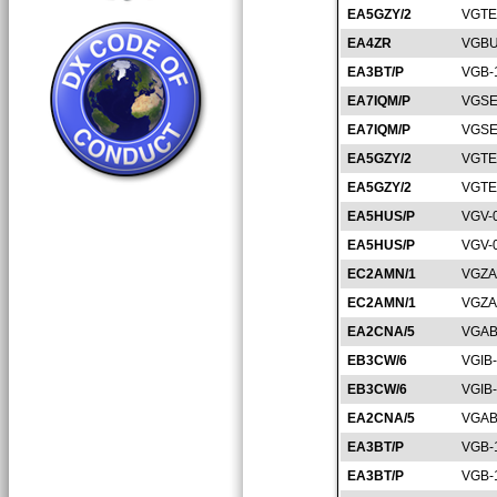
EA5GZY/2
VGTE
EA4ZR
VGBU
EA3BT/P
VGB-
EA7IQM/P
VGSE
EA7IQM/P
VGSE
EA5GZY/2
VGTE
EA5GZY/2
VGTE
EA5HUS/P
VGV-
EA5HUS/P
VGV-
EC2AMN/1
VGZA
EC2AMN/1
VGZA
EA2CNA/5
VGAB
EB3CW/6
VGIB
EB3CW/6
VGIB
EA2CNA/5
VGAB
EA3BT/P
VGB-
EA3BT/P
VGB-