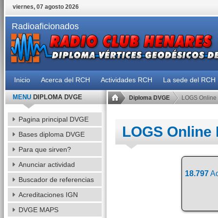
viernes, 07 agosto 2026
Radioaficionados
Inicio
Acerca del RCH
Actividades RCH
La sede del RCH
MENU
DIPLOMA DVGE
Diploma DVGE
LOGS Online
Pagina principal DVGE
LOGS Online
Bases diploma DVGE
Para que sirven?
Anunciar actividad
18.797
Ac
Buscador de referencias
Acreditaciones IGN
DVGE MAPS