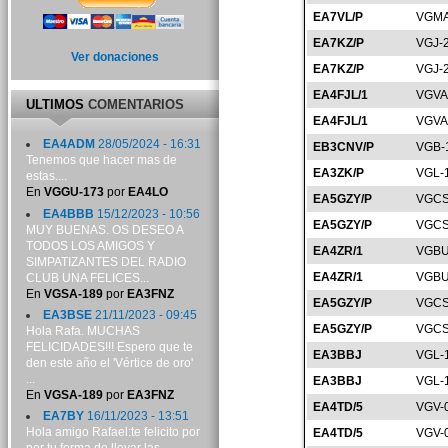
EA7VL/P
VGMA
EA7KZ/P
VGJ-
Ver donaciones
EA7KZ/P
VGJ-
EA4FJL/1
VGVA
ULTIMOS
COMENTARIOS
EA4FJL/1
VGVA
EA4ADM
28/05/2024 - 16:31
EB3CNV/P
VGB-
Tenemos que hacer mas de
EA3ZK/P
VGL-
estas....
En
VGGU-173
por
EA4LO
EA5GZY/P
VGCS
EA4BBB
15/12/2023 - 10:56
EA5GZY/P
VGCS
MUY BUENAS. OS DESEO A
TODOS LOS AMIGOS Y
EA4ZR/1
VGBU
SIMPATIZANTES DEL RADIO
EA4ZR/1
VGBU
CLUB UNA FELICES...
En
VGSA-189
por
EA3FNZ
EA5GZY/P
VGCS
EA3BSE
21/11/2023 - 09:45
EA5GZY/P
VGCS
Hola Rafa. MUCHAS
FELICIDADES!!! Espero que te
EA3BBJ
VGL-
den este año el 'Vértice de oro'
...
EA3BBJ
VGL-
En
VGSA-189
por
EA3FNZ
EA4TD/5
VGV-
EA7BY
16/11/2023 - 13:51
Hola amigo Rafael:te felicito por
EA4TD/5
VGV-