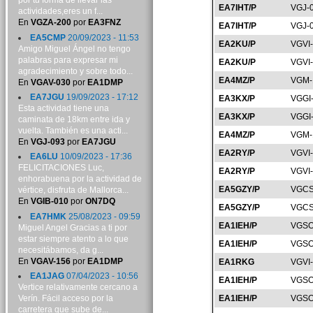
por tu forma de llevar las
EA7IHT/P
VGJ-
actividades,eres un f...
En
VGZA-200
por
EA3FNZ
EA7IHT/P
VGJ-
EA5CMP
20/09/2023 - 11:53
EA2KU/P
VGVI
Amigo Miguel Ángel no tengo
palabras para expresar mi
EA2KU/P
VGVI
agradecimiento y sobre todo...
EA4MZ/P
VGM-
En
VGAV-030
por
EA1DMP
EA7JGU
19/09/2023 - 17:12
EA3KX/P
VGGI
Esta actividad tiene una
EA3KX/P
VGGI
caminata de 18km entre ida y
vuelta. También es una acti...
EA4MZ/P
VGM-
En
VGJ-093
por
EA7JGU
EA2RY/P
VGVI
EA6LU
10/09/2023 - 17:36
FELICITACIONES Luc,
EA2RY/P
VGVI
enhorabuena por la actividad de
EA5GZY/P
VGCS
vértice, disfruta de Mallorca...
En
VGIB-010
por
ON7DQ
EA5GZY/P
VGCS
EA7HMK
25/08/2023 - 09:59
EA1IEH/P
VGSO
Miguel Angel Gracias a ti por
estar siempre atento a lo que
EA1IEH/P
VGSO
necesitábamos, da g...
En
VGAV-156
por
EA1DMP
EA1RKG
VGVI
EA1JAG
07/04/2023 - 10:56
EA1IEH/P
VGSO
Vertice relativamente cercano a
Verín. Fácil acceso por la
EA1IEH/P
VGSO
carretera que sube de...