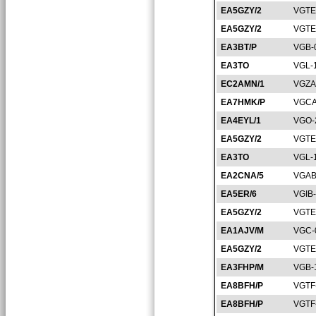
EA5GZY/2
VGTE
EA5GZY/2
VGTE
EA3BT/P
VGB-
EA3TO
VGL-
EC2AMN/1
VGZA
EA7HMK/P
VGCA
EA4EYL/1
VGO-
EA5GZY/2
VGTE
EA3TO
VGL-
EA2CNA/5
VGAB
EA5ER/6
VGIB
EA5GZY/2
VGTE
EA1AJV/M
VGC-
EA5GZY/2
VGTE
EA3FHP/M
VGB-
EA8BFH/P
VGTF
EA8BFH/P
VGTF