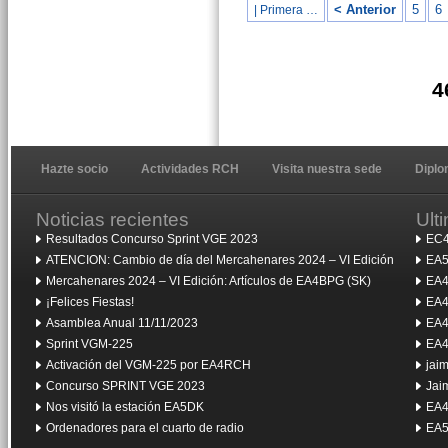
< Anterior
5
6
| Primera …
4
Hazte socio
Actividades RCH
Visita nuestra sede
Dipl
Noticias recientes
Ult
Resultados Concurso Sprint VGE 2023
EC4
ATENCION: Cambio de día del Mercahenares 2024 – VI Edición
EA5
Mercahenares 2024 – VI Edición: Artículos de EA4BPG (SK)
EA4
¡Felices Fiestas!
EA4
Asamblea Anual 11/11/2023
EA4
Sprint VGM-225
EA4
Activación del VGM-225 por EA4RCH
jai
Concurso SPRINT VGE 2023
Jai
Nos visitó la estación EA5DK
EA4
Ordenadores para el cuarto de radio
EA5