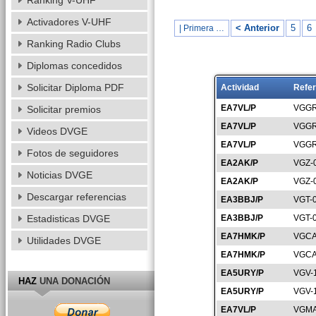
Ranking V-UHF
Activadores V-UHF
< Anterior
5
6
| Primera …
Ranking Radio Clubs
Diplomas concedidos
Solicitar Diploma PDF
Actividad
Refer
EA7VL/P
VGGR
Solicitar premios
EA7VL/P
VGGR
Videos DVGE
EA7VL/P
VGGR
Fotos de seguidores
EA2AK/P
VGZ-
Noticias DVGE
EA2AK/P
VGZ-
Descargar referencias
EA3BBJ/P
VGT-
Estadisticas DVGE
EA3BBJ/P
VGT-
EA7HMK/P
VGCA
Utilidades DVGE
EA7HMK/P
VGCA
EA5URY/P
VGV-
HAZ
UNA DONACIÓN
EA5URY/P
VGV-
EA7VL/P
VGMA