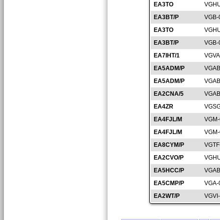
EA3TO
VGHU
EA3BT/P
VGB-
EA3TO
VGHU
EA3BT/P
VGB-
EA7IHT/1
VGVA
EA5ADM/P
VGAB
EA5ADM/P
VGAB
EA2CNA/5
VGAB
EA4ZR
VGSG
EA4FJL/M
VGM-
EA4FJL/M
VGM-
EA8CYM/P
VGTF
EA2CVO/P
VGHU
EA5HCC/P
VGAB
EA5CMP/P
VGA-
EA2WT/P
VGVI