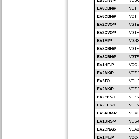
EB3CNV/P
VGB-
EA8CBN/P
VGTF
EA8CBN/P
VGTF
EA2CVO/P
VGTE
EA2CVO/P
VGTE
EA1MI/P
VGSG
EA8CBN/P
VGTF
EA8CBN/P
VGTF
EA1HFI/P
VGO-
EA2AK/P
VGZ-
EA3TO
VGL-
EA2AK/P
VGZ-
EA2EEK/1
VGZA
EA2EEK/1
VGZA
EA5ADM/P
VGMU
EA1URS/P
VGS-
EA2CNA/5
VGAB
EA1IFU/P
VGC-