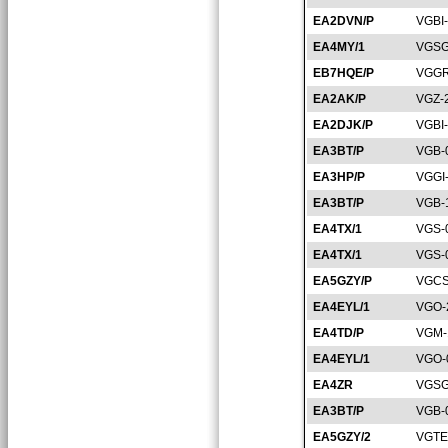
EA2DVN/P
VGBI
EA4MY/1
VGSG
EB7HQE/P
VGGR
EA2AK/P
VGZ-
EA2DJK/P
VGBI
EA3BT/P
VGB-
EA3HP/P
VGGI
EA3BT/P
VGB-
EA4TX/1
VGS-
EA4TX/1
VGS-
EA5GZY/P
VGCS
EA4EYL/1
VGO-
EA4TD/P
VGM-
EA4EYL/1
VGO-
EA4ZR
VGSG
EA3BT/P
VGB-
EA5GZY/2
VGTE