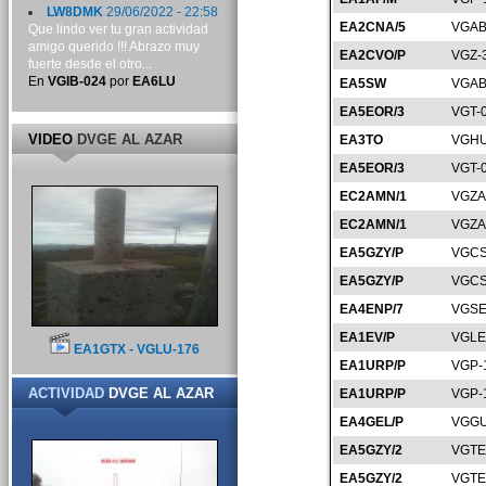
LW8DMK
29/06/2022 - 22:58
EA2CNA/5
VGAB
Que lindo ver tu gran actividad
amigo querido !!! Abrazo muy
EA2CVO/P
VGZ-
fuerte desde el otro...
En
VGIB-024
por
EA6LU
EA5SW
VGAB
EA5EOR/3
VGT-
VIDEO
DVGE AL AZAR
EA3TO
VGHU
EA5EOR/3
VGT-
EC2AMN/1
VGZA
EC2AMN/1
VGZA
EA5GZY/P
VGCS
EA5GZY/P
VGCS
EA4ENP/7
VGSE
EA1EV/P
VGLE
EA1GTX - VGLU-176
EA1URP/P
VGP-
ACTIVIDAD
DVGE AL AZAR
EA1URP/P
VGP-
EA4GEL/P
VGGU
EA5GZY/2
VGTE
EA5GZY/2
VGTE