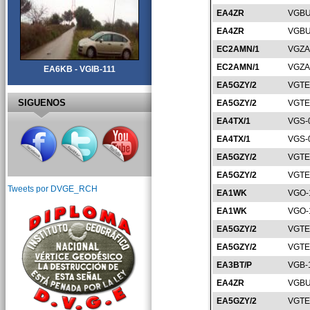
EA4ZR
VGBU
EA4ZR
VGBU
EC2AMN/1
VGZA
EC2AMN/1
VGZA
EA6KB - VGIB-111
EA5GZY/2
VGTE
SIGUENOS
EA5GZY/2
VGTE
EA4TX/1
VGS-
EA4TX/1
VGS-
EA5GZY/2
VGTE
EA5GZY/2
VGTE
Tweets por DVGE_RCH
EA1WK
VGO-
EA1WK
VGO-
EA5GZY/2
VGTE
EA5GZY/2
VGTE
EA3BT/P
VGB-
EA4ZR
VGBU
EA5GZY/2
VGTE