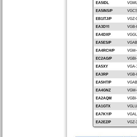
EA5IDL
VGMU
EA5INS/P
VGCS
EB1ITJ/P
VGZ-
EA3DYI
VGB-
EA4DXP
VGGU
EA5ES/P
VGAB
EA4RCH/P
VGM-
EC2AG/P
VGBI
EA5XY
VGA-
EA3RP
VGB-
EA5HT/P
VGAB
EA4GNZ
VGM-
EA2AQM
VGBI
EA1GTX
VGLU
EA7KY/P
VGAL
EA2EZ/P
VGZ-