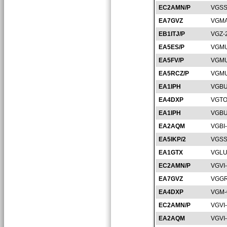
EC2AMN/P
VGSS
EA7GVZ
VGMA
EB1ITJ/P
VGZ-
EA5ES/P
VGMU
EA5FV/P
VGMU
EA5RCZ/P
VGMU
EA1IPH
VGBU
EA4DXP
VGTO
EA1IPH
VGBU
EA2AQM
VGBI
EA5IKP/2
VGSS
EA1GTX
VGLU
EC2AMN/P
VGVI
EA7GVZ
VGGR
EA4DXP
VGM-
EC2AMN/P
VGVI
EA2AQM
VGVI