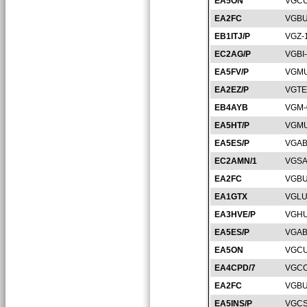
EA5ON
VGCU
EA2FC
VGBU
EB1ITJ/P
VGZ-
EC2AG/P
VGBI
EA5FV/P
VGMU
EA2EZ/P
VGTE
EB4AYB
VGM-
EA5HT/P
VGMU
EA5ES/P
VGAB
EC2AMN/1
VGSA
EA2FC
VGBU
EA1GTX
VGLU
EA3HVE/P
VGHU
EA5ES/P
VGAB
EA5ON
VGCU
EA4CPD/7
VGCO
EA2FC
VGBU
EA5INS/P
VGCS