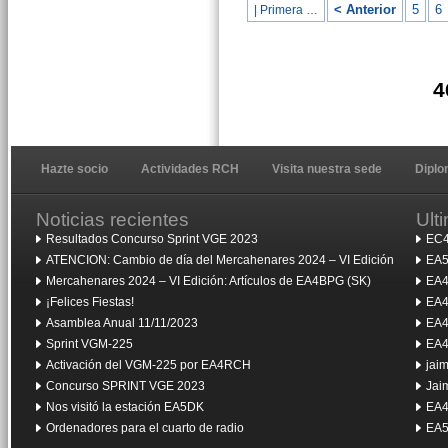
< Anterior
5
6
| Primera …
4
Hazte socio
Actividades RCH
Visita nuestra sede
Dipl
Noticias recientes
Ult
Resultados Concurso Sprint VGE 2023
EC4
ATENCION: Cambio de día del Mercahenares 2024 – VI Edición
EA5
Mercahenares 2024 – VI Edición: Artículos de EA4BPG (SK)
EA4
¡Felices Fiestas!
EA4
Asamblea Anual 11/11/2023
EA4
Sprint VGM-225
EA4
Activación del VGM-225 por EA4RCH
jai
Concurso SPRINT VGE 2023
Jai
Nos visitó la estación EA5DK
EA4
Ordenadores para el cuarto de radio
EA5