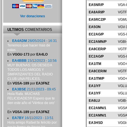
EA5NR/P
VGA-
EA8ARI/P
VGTF
Ver donaciones
EA5RCZ/P
VGMU
EA5ON
VGV-
ULTIMOS
COMENTARIOS
EC2AG/P
VGS-
EA4ADM
28/05/2024 - 16:31
EC2AMN/P
VGBI
Tenemos que hacer mas de
EA8CER/P
VGTF
estas....
En
VGGU-173
por
EA4LO
EC2AG/P
VGS-
EA4BBB
15/12/2023 - 10:56
EA1ITM
VGO-
MUY BUENAS. OS DESEO A
TODOS LOS AMIGOS Y
EA8CER/M
VGTF
SIMPATIZANTES DEL RADIO
EA1ITM/P
VGO-
CLUB UNA FELICES...
En
VGSA-189
por
EA3FNZ
EA1IYF
VGLU
EA3BSE
21/11/2023 - 09:45
EA1IYF
VGLU
Hola Rafa. MUCHAS
FELICIDADES!!! Espero que te
EA6LU
VGIB
den este año el 'Vértice de oro'
...
EC2AMN/1
VGSA
En
VGSA-189
por
EA3FNZ
EC2AMN/1
VGSA
EA7BY
16/11/2023 - 13:51
Hola amigo Rafael:te felicito por
EA3HSD
VGGI