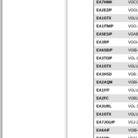
EA7HMK
VGCC
EA2EZ/P
VGGU
EA1GTX
VGLU
EA1ITM/P
VGO-
EA5ES/P
VGAB
EA3RP
VGGI
EA6SB/P
VGIB
EA3TO/P
VGL-
EA1GTX
VGLU
EA3HSD
VGB-
EA2AQM
VGBI
EA1IYF
VGLU
EA2FC
VGBU
EA3URL
VGL-
EA1GTX
VGLU
EA7JGU/P
VGJ-
EA6AIF
VGIB