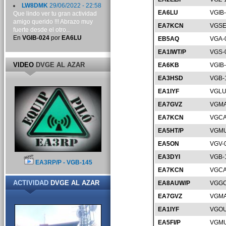
LW8DMK
29/06/2022 - 22:58
EA6LU
VGIB
Que lindo ver tu gran actividad
amigo querido !!! Abrazo muy
EA7KCN
VGSE
fuerte desde el otro...
En
VGIB-024
por
EA6LU
EB5AQ
VGA-
EA1IWT/P
VGS-
VIDEO
DVGE AL AZAR
EA6KB
VGIB
EA3HSD
VGB-
EA1IYF
VGLU
EA7GVZ
VGMA
EA7KCN
VGCA
EA5HT/P
VGMU
EA5ON
VGV-
EA3DYI
VGB-
EA3RP/P - VGB-145
EA7KCN
VGCA
ACTIVIDAD
DVGE AL AZAR
EA8AUW/P
VGGC
EA7GVZ
VGMA
EA1IYF
VGOU
EA5FI/P
VGMU