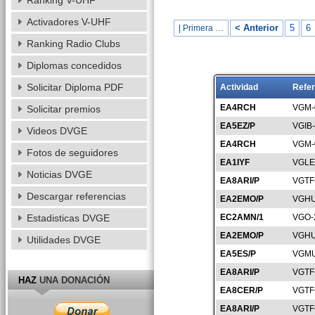
Ranking V-UHF
Activadores V-UHF
< Anterior
5
6
| Primera …
Ranking Radio Clubs
Diplomas concedidos
Solicitar Diploma PDF
Actividad
Refer
EA4RCH
VGM-
Solicitar premios
EA5EZ/P
VGIB
Videos DVGE
EA4RCH
VGM-
Fotos de seguidores
EA1IYF
VGLE
Noticias DVGE
EA8ARI/P
VGTF
Descargar referencias
EA2EMO/P
VGHU
Estadisticas DVGE
EC2AMN/1
VGO-
EA2EMO/P
VGHU
Utilidades DVGE
EA5ES/P
VGMU
EA8ARI/P
VGTF
HAZ
UNA DONACIÓN
EA8CER/P
VGTF
EA8ARI/P
VGTF