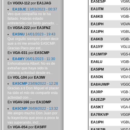
EA5ES/P
VGMU
En
VGOU-112
por
EA1JAG
EA1ITM
VGS-
EA1BJE
13/03/2023 - 00:37
Veo que compañía no te ha
EA6KB
VGIB
faltado. Habrás estado
entretenido con tanto ganado. ...
EA1IPH
VGVA
En
VGSA-222
por
EA3FNZ
EA1IPH
VGBU
EA5NU
14/01/2023 - 19:43
Que orgullo siempre poder decir
EA6KB
VGIB
que a mí me enseñó EA5CMP.
EA1IYF
VGLU
Gracias Paco por est...
En
VGA-031
por
EA5CMP
EA1IWT/P
VGS-
EA4MY
06/01/2023 - 11:30
EA6LU
VGIB
Enhorabuena Albert. No es de
extrañar que haya sido la
EA5IPM
VGA-
primera actividad desde es...
EA5ON
VGV-
En
VGL-104
por
EA3IW
EA5CMP
23/09/2022 - 12:28
EA8AUW/P
VGGC
Gracias a ti Don Miguel el placer
EA3RP
VGB-
ha sido el mío de compartir esta
actividad con ...
EA2EZ/P
VGNA
En
VGAV-166
por
EA1DMP
EA5IKT
VGA-
EA5CMP
26/08/2022 - 13:32
Me alegro mucho Don Juan por
EA7RKV/P
VGGR
tu trayectoria que poco a poco te
EA1IPH
VGBU
vas superando, incl...
En
VGA-054
por
EA5IFF
EA2EZ/P
VGZ-