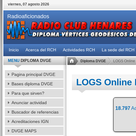
viernes, 07 agosto 2026
Radioaficionados
Inicio
Acerca del RCH
Actividades RCH
La sede del RCH
MENU
DIPLOMA DVGE
Diploma DVGE
LOGS Online
Pagina principal DVGE
LOGS Online
Bases diploma DVGE
Para que sirven?
Anunciar actividad
18.797
Ac
Buscador de referencias
Acreditaciones IGN
DVGE MAPS