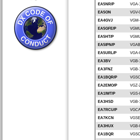
EA5NR/P
VGA-
EA5ON
VGV-
EA4GVJ
VGM-
EA5GFE/P
VGMU
EA5HT/P
VGMU
EA5IPN/P
VGAB
EA5URL/P
VGA-
EA3BV
VGB-
EA3FNZ
VGB-
EA1BQR/P
VGSO
EA2EMO/P
VGZ-
EA1IWT/P
VGS-
EA3HSD
VGB-
EA7RCU/P
VGCA
EA7KCN
VGSE
EA3HUX
VGB-
EA1BQR
VGSO