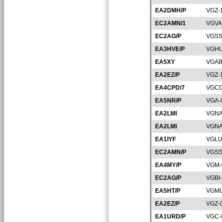
EA2DMH/P
VGZ-
EC2AMN/1
VGVA
EC2AG/P
VGSS
EA3HVE/P
VGHU
EA5XY
VGAB
EA2EZ/P
VGZ-
EA4CPD/7
VGCO
EA5NR/P
VGA-
EA2LMI
VGNA
EA2LMI
VGNA
EA1IYF
VGLU
EC2AMN/P
VGSS
EA4MY/P
VGM-
EC2AG/P
VGBI
EA5HT/P
VGMU
EA2EZ/P
VGZ-
EA1URD/P
VGC-