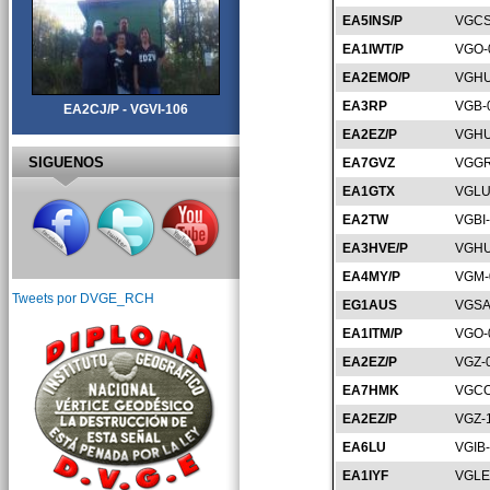
EA5INS/P
VGCS
EA1IWT/P
VGO-
EA2EMO/P
VGHU
EA3RP
VGB-
EA2CJ/P - VGVI-106
EA2EZ/P
VGHU
SIGUENOS
EA7GVZ
VGGR
EA1GTX
VGLU
EA2TW
VGBI
EA3HVE/P
VGHU
EA4MY/P
VGM-
Tweets por DVGE_RCH
EG1AUS
VGSA
EA1ITM/P
VGO-
EA2EZ/P
VGZ-
EA7HMK
VGCO
EA2EZ/P
VGZ-
EA6LU
VGIB
EA1IYF
VGLE