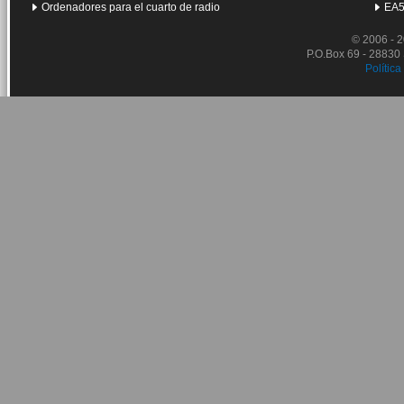
Ordenadores para el cuarto de radio
EA5
© 2006 - 
P.O.Box 69 - 28830
Política