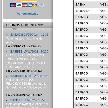
EA3NN
VGB-
EA3RCB/P
VGGI
Ver donaciones
EA3RCG
VGGI
EA3RCG
VGGI
ULTIMOS
COMENTARIOS
EA3RCG
VGGI
EA4ADM
28/05/2024 - 16:31
EA3RCG
VGGI
Tenemos que hacer mas de
EA3RCG
VGGI
estas....
En
VGGU-173
por
EA4LO
EA3RCG
VGGI
EA4BBB
15/12/2023 - 10:56
EA3RCG
VGGI
MUY BUENAS. OS DESEO A
TODOS LOS AMIGOS Y
EA3RCG
VGGI
SIMPATIZANTES DEL RADIO
CLUB UNA FELICES...
EA3RCG
VGGI
En
VGSA-189
por
EA3FNZ
EA3RCG
VGGI
EA3BSE
21/11/2023 - 09:45
Hola Rafa. MUCHAS
EA3RCG
VGGI
FELICIDADES!!! Espero que te
EA3RCG
VGGI
den este año el 'Vértice de oro'
...
EA3RCG
VGGI
En
VGSA-189
por
EA3FNZ
EA3RCG
VGGI
EA7BY
16/11/2023 - 13:51
Hola amigo Rafael:te felicito por
EA3RCG
VGGI