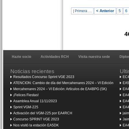
< Anterior
5
6
| Primera …
4
Hazte socio
Actividades RCH
Visita nuestra sede
Dipl
Noticias recientes
Ult
Resultados Concurso Sprint VGE 2023
EC4
ATENCION: Cambio de día del Mercahenares 2024 – VI Edición
EA5
Mercahenares 2024 – VI Edición: Artículos de EA4BPG (SK)
EA4
¡Felices Fiestas!
EA4
Asamblea Anual 11/11/2023
EA4
Sprint VGM-225
EA4
Activación del VGM-225 por EA4RCH
jai
Concurso SPRINT VGE 2023
Jai
Nos visitó la estación EA5DK
EA4