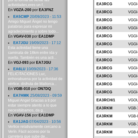
por tu forma de llevar las
EA3RCG
VGGI
actividades,eres un f...
En
VGZA-200
por
EA3FNZ
EA3RCG
VGGI
EA5CMP
20/09/2023 - 11:53
EA3RCG
VGGI
Amigo Miguel Ángel no tengo
palabras para expresar mi
EA3RCG
VGGI
agradecimiento y sobre todo...
EA3RCG
VGGI
En
VGAV-030
por
EA1DMP
EA7JGU
19/09/2023 - 17:12
EA3RCG
VGGI
Esta actividad tiene una
EA3RCG
VGGI
caminata de 18km entre ida y
vuelta. También es una acti...
EA3RCG
VGGI
En
VGJ-093
por
EA7JGU
EA3RCG
VGGI
EA6LU
10/09/2023 - 17:36
FELICITACIONES Luc,
EA3RCG
VGGI
enhorabuena por la actividad de
vértice, disfruta de Mallorca...
EA3RCG
VGGI
En
VGIB-010
por
ON7DQ
EA3RCG
VGGI
EA7HMK
25/08/2023 - 09:59
EA3RCH/1
VGOU
Miguel Angel Gracias a ti por
estar siempre atento a lo que
EA3RKM
VGB-
necesitábamos, da g...
En
VGAV-156
por
EA1DMP
EA3RKM
VGB-
EA1JAG
07/04/2023 - 10:56
EA3RKM
VGB-
Vertice relativamente cercano a
Verín. Fácil acceso por la
EA3RKM
VGB-
carretera que sube de...