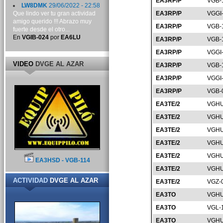
EA3RP/P
VGB-
LW8DMK
29/06/2022 - 22:58
Que lindo ver tu gran actividad
EA3RP/P
VGGI
amigo querido !!! Abrazo muy
EA3RP/P
VGB-
fuerte desde el otro...
En
VGIB-024
por
EA6LU
EA3RP/P
VGB-
EA3RP/P
VGGI
VIDEO
DVGE AL AZAR
EA3RP/P
VGB-
EA3RP/P
VGGI
EA3RP/P
VGB-
EA3TE/2
VGHU
EA3TE/2
VGHU
EA3TE/2
VGHU
EA3TE/2
VGHU
EA3TE/2
VGHU
EA3HSD - VGB-114
EA3TE/2
VGHU
ACTIVIDAD
DVGE AL AZAR
EA3TE/2
VGZ-
EA3TO
VGHU
EA3TO
VGL-
EA3TO
VGHU