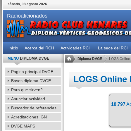
sábado, 08 agosto 2026
Radioaficionados
Inicio
Acerca del RCH
Actividades RCH
La sede del RCH
MENU
DIPLOMA DVGE
Diploma DVGE
LOGS Online
Pagina principal DVGE
LOGS Online
Bases diploma DVGE
Para que sirven?
Anunciar actividad
18.797
Ac
Buscador de referencias
Acreditaciones IGN
DVGE MAPS