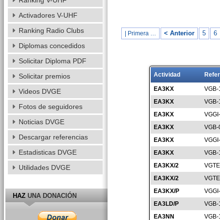
Ranking V-UHF
Activadores V-UHF
Ranking Radio Clubs
< Anterior
5
6
| Primera …
Diplomas concedidos
Solicitar Diploma PDF
Actividad
Refer
Solicitar premios
EA3KX
VGB-
Videos DVGE
EA3KX
VGB-
Fotos de seguidores
EA3KX
VGGI
Noticias DVGE
EA3KX
VGB-
Descargar referencias
EA3KX
VGGI
Estadisticas DVGE
EA3KX
VGB-
EA3KX/2
VGTE
Utilidades DVGE
EA3KX/2
VGTE
EA3KX/P
VGGI
HAZ
UNA DONACIÓN
EA3LD/P
VGB-
EA3NN
VGB-