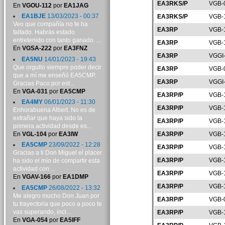
EA3RKS/P
VGB-
En
VGOU-112
por
EA1JAG
EA1BJE
13/03/2023 - 00:37
EA3RKS/P
VGB-
Veo que compañía no te ha
EA3RP
VGB-
faltado. Habrás estado
entretenido con tanto ganado. ...
EA3RP
VGB-
En
VGSA-222
por
EA3FNZ
EA3RP
VGGI
EA5NU
14/01/2023 - 19:43
Que orgullo siempre poder decir
EA3RP
VGB-
que a mí me enseñó EA5CMP.
EA3RP
VGGI
Gracias Paco por est...
En
VGA-031
por
EA5CMP
EA3RP/P
VGB-
EA4MY
06/01/2023 - 11:30
EA3RP/P
VGB-
Enhorabuena Albert. No es de
extrañar que haya sido la
EA3RP/P
VGB-
primera actividad desde es...
En
VGL-104
por
EA3IW
EA3RP/P
VGB-
EA5CMP
23/09/2022 - 12:28
EA3RP/P
VGB-
Gracias a ti Don Miguel el placer
EA3RP/P
VGB-
ha sido el mío de compartir esta
actividad con ...
EA3RP/P
VGB-
En
VGAV-166
por
EA1DMP
EA3RP/P
VGB-
EA5CMP
26/08/2022 - 13:32
Me alegro mucho Don Juan por
EA3RP/P
VGB-
tu trayectoria que poco a poco te
vas superando, incl...
EA3RP/P
VGB-
En
VGA-054
por
EA5IFF