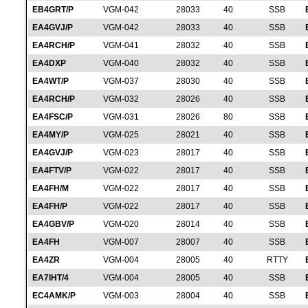
EB4GRT/P
VGM-042
28033
40
SSB
EA4GVJ/P
VGM-042
28033
40
SSB
EA4RCH/P
VGM-041
28032
40
SSB
EA4DXP
VGM-040
28032
40
SSB
EA4WT/P
VGM-037
28030
40
SSB
EA4RCH/P
VGM-032
28026
40
SSB
EA4FSC/P
VGM-031
28026
80
SSB
EA4MY/P
VGM-025
28021
40
SSB
EA4GVJ/P
VGM-023
28017
40
SSB
EA4FTV/P
VGM-022
28017
40
SSB
EA4FH/M
VGM-022
28017
40
SSB
EA4FH/P
VGM-022
28017
40
SSB
EA4GBV/P
VGM-020
28014
40
SSB
EA4FH
VGM-007
28007
40
SSB
EA4ZR
VGM-004
28005
40
RTTY
EA7IHT/4
VGM-004
28005
40
SSB
EC4AMK/P
VGM-003
28004
40
SSB