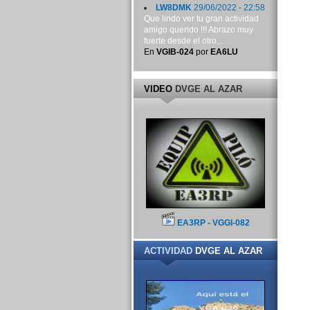
LW8DMK
29/06/2022 - 22:58
Que lindo ver tu gran actividad
amigo querido !!! Abrazo muy
fuerte desde el otro...
En
VGIB-024
por
EA6LU
VIDEO
DVGE AL AZAR
EA3RP - VGGI-082
ACTIVIDAD
DVGE AL AZAR