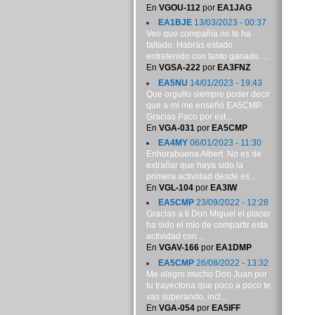
En
VGOU-112
por
EA1JAG
EA1BJE
13/03/2023 - 00:37
Veo que compañía no te ha
faltado. Habrás estado
entretenido con tanto ganado. ...
En
VGSA-222
por
EA3FNZ
EA5NU
14/01/2023 - 19:43
Que orgullo siempre poder decir
que a mí me enseñó EA5CMP.
Gracias Paco por est...
En
VGA-031
por
EA5CMP
EA4MY
06/01/2023 - 11:30
Enhorabuena Albert. No es de
extrañar que haya sido la
primera actividad desde es...
En
VGL-104
por
EA3IW
EA5CMP
23/09/2022 - 12:28
Gracias a ti Don Miguel el placer
ha sido el mío de compartir esta
actividad con ...
En
VGAV-166
por
EA1DMP
EA5CMP
26/08/2022 - 13:32
Me alegro mucho Don Juan por
tu trayectoria que poco a poco te
vas superando, incl...
En
VGA-054
por
EA5IFF