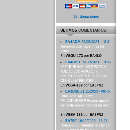
Ver donaciones
ULTIMOS
COMENTARIOS
EA4ADM
28/05/2024 - 16:31
Tenemos que hacer mas de
estas....
En
VGGU-173
por
EA4LO
EA4BBB
15/12/2023 - 10:56
MUY BUENAS. OS DESEO A
TODOS LOS AMIGOS Y
SIMPATIZANTES DEL RADIO
CLUB UNA FELICES...
En
VGSA-189
por
EA3FNZ
EA3BSE
21/11/2023 - 09:45
Hola Rafa. MUCHAS
FELICIDADES!!! Espero que te
den este año el 'Vértice de oro'
...
En
VGSA-189
por
EA3FNZ
EA7BY
16/11/2023 - 13:51
Hola amigo Rafael:te felicito por