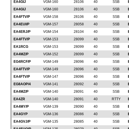
EA4GIJ
VGM-160
28106
40
SSB
EA4GIJ
VGM-160
28106
40
SSB
EA4FTV/P
VGM-158
28106
40
SSB
EA4EUI/P
VGM-157
28058
40
SSB
EA4ERJ/P
VGM-154
28104
40
SSB
EA4FTV/P
VGM-153
28099
40
SSB
EA1RCG
VGM-153
28099
40
SSB
EA4MZ/P
VGM-152
28099
40
SSB
EG4RCF/P
VGM-149
28096
40
SSB
EA4FTV/P
VGM-149
28096
40
SSB
EA4FTV/P
VGM-147
28096
40
SSB
EG8AOP/4
VGM-141
28092
40
SSB
EA4MZ/P
VGM-140
28091
40
SSB
EA4ZR
VGM-140
28091
40
RTTY
EA4MY/P
VGM-139
28090
40
SSB
EA4GYP
VGM-136
28086
40
SSB
EA4GVJ/P
VGM-135
28085
40
SSB