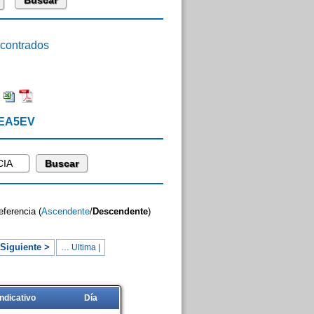
ontrados
:
 EA5EV
eferencia (
Ascendente
/
Descendente
)
Siguiente >
… Ultima |
Indicativo
Día