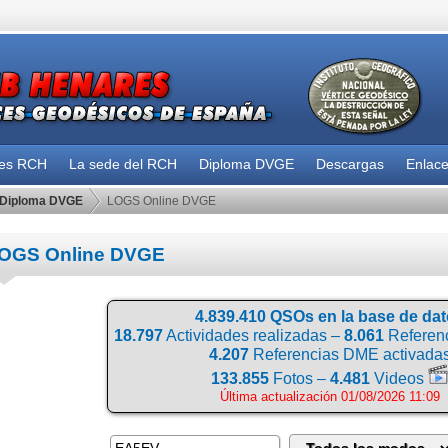
des RCH
La sede del RCH
Diploma DVGE
Descargas
Enlac
Diploma DVGE
LOGS Online DVGE
OGS Online DVGE
4.839.410 QSOs en la base de da
18.797
Actividades realizadas –
8.061
Referenc
4.207
Referencias DME activada
133.855
Fotos –
4.481
Videos
Última actualización 01/08/2026 11:09