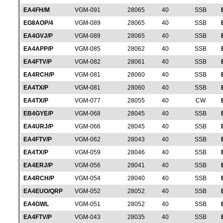
EA4FH/M
VGM-091
28065
40
SSB
EG8AOP/4
VGM-089
28065
40
SSB
EA4GVJ/P
VGM-089
28065
40
SSB
EA4APP/P
VGM-085
28062
40
SSB
EA4FTV/P
VGM-082
28061
40
SSB
EA4RCH/P
VGM-081
28060
40
SSB
EA4TX/P
VGM-081
28060
40
SSB
EA4TX/P
VGM-077
28055
40
CW
EB4GYE/P
VGM-068
28045
40
SSB
EA4URJ/P
VGM-066
28045
40
SSB
EA4FTV/P
VGM-062
28043
40
SSB
EA4TX/P
VGM-059
28046
40
SSB
EA4ERJ/P
VGM-056
28041
40
SSB
EA4RCH/P
VGM-054
28040
40
SSB
EA4EUO/QRP
VGM-052
28052
40
SSB
EA4GWL
VGM-051
28052
40
SSB
EA4FTV/P
VGM-043
28035
40
SSB