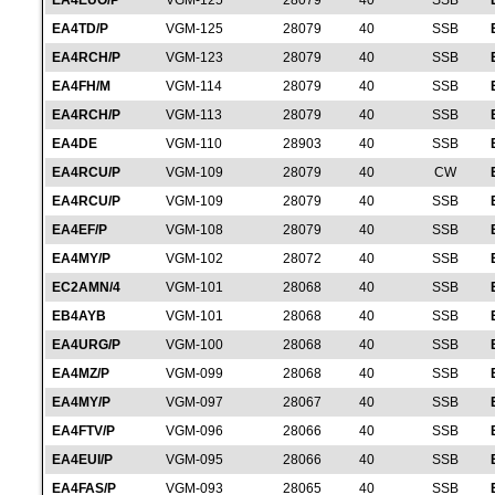
EA4EUO/P
VGM-125
28079
40
SSB
EA4TD/P
VGM-125
28079
40
SSB
EA4RCH/P
VGM-123
28079
40
SSB
EA4FH/M
VGM-114
28079
40
SSB
EA4RCH/P
VGM-113
28079
40
SSB
EA4DE
VGM-110
28903
40
SSB
EA4RCU/P
VGM-109
28079
40
CW
EA4RCU/P
VGM-109
28079
40
SSB
EA4EF/P
VGM-108
28079
40
SSB
EA4MY/P
VGM-102
28072
40
SSB
EC2AMN/4
VGM-101
28068
40
SSB
EB4AYB
VGM-101
28068
40
SSB
EA4URG/P
VGM-100
28068
40
SSB
EA4MZ/P
VGM-099
28068
40
SSB
EA4MY/P
VGM-097
28067
40
SSB
EA4FTV/P
VGM-096
28066
40
SSB
EA4EUI/P
VGM-095
28066
40
SSB
EA4FAS/P
VGM-093
28065
40
SSB