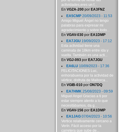
por tu forma de llevar las
actividades,eres un f...
En
VGZA-200
por
EA3FNZ
EA5CMP
20/09/2023 - 11:53
Amigo Miguel Ángel no tengo
palabras para expresar mi
agradecimiento y sobre todo...
En
VGAV-030
por
EA1DMP
EA7JGU
19/09/2023 - 17:12
Esta actividad tiene una
caminata de 18km entre ida y
vuelta. También es una acti...
En
VGJ-093
por
EA7JGU
EA6LU
10/09/2023 - 17:36
FELICITACIONES Luc,
enhorabuena por la actividad de
vértice, disfruta de Mallorca...
En
VGIB-010
por
ON7DQ
EA7HMK
25/08/2023 - 09:59
Miguel Angel Gracias a ti por
estar siempre atento a lo que
necesitábamos, da g...
En
VGAV-156
por
EA1DMP
EA1JAG
07/04/2023 - 10:56
Vertice relativamente cercano a
Verín. Fácil acceso por la
carretera que sube de...