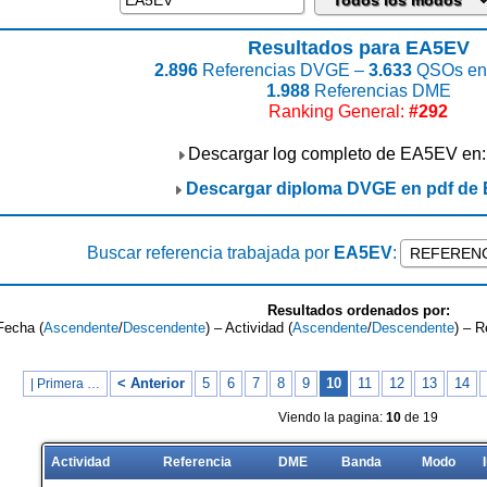
Resultados para EA5EV
2.896
Referencias DVGE –
3.633
QSOs enc
1.988
Referencias DME
Ranking General:
#292
Descargar log completo de EA5EV en
Descargar diploma DVGE en pdf de
Buscar referencia trabajada por
EA5EV
:
Resultados ordenados por:
Fecha (
Ascendente
/
Descendente
) – Actividad (
Ascendente
/
Descendente
) – R
< Anterior
5
6
7
8
9
10
11
12
13
14
| Primera …
Viendo la pagina:
10
de 19
Actividad
Referencia
DME
Banda
Modo