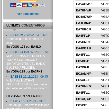
EA5ADM/P
VGAB
EA7HHV/P
VGSE
Ver donaciones
EC4ADW/P
VGBA
EA3EBN/P
VGB-
ULTIMOS
COMENTARIOS
EA7URC/P
VGCO
EA4ADM
28/05/2024 - 16:31
EA4FTV/P
VGTO
Tenemos que hacer mas de
EA5CMP/P
VGMU
estas....
En
VGGU-173
por
EA4LO
EA4GBA/P
VGCC
EA4BBB
15/12/2023 - 10:56
EA4FTV/1
VGSO
MUY BUENAS. OS DESEO A
TODOS LOS AMIGOS Y
EB5BB/P
VGA-
SIMPATIZANTES DEL RADIO
EA2GR/P
VGHU
CLUB UNA FELICES...
En
VGSA-189
por
EA3FNZ
EC2AMN/P
VGBI
EA3BSE
21/11/2023 - 09:45
EC5ALJ/P
VGA-
Hola Rafa. MUCHAS
FELICIDADES!!! Espero que te
EA7HMK/P
VGCA
den este año el 'Vértice de oro'
...
EA4FTV/1
VGSO
En
VGSA-189
por
EA3FNZ
EB1AQY/P
VGC-
EA7BY
16/11/2023 - 13:51
Hola amigo Rafael:te felicito por
EG5INT
VGCS