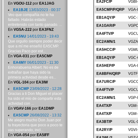
EA2FC/P
VGBI
En
VGOU-112
por
EA1JAG
EA5CMP/P/QRP
VGA-
EA1BJE
13/03/2023 - 00:37
Veo que compañía no te ha
EB1AQY/P
VGC-
faltado. Habrás estado
entretenido con tanto ganado. ...
EA1GAR/P
VGPO
En
VGSA-222
por
EA3FNZ
EA4FTV/P
VGCU
EA5NU
14/01/2023 - 19:43
Que orgullo siempre poder decir
EC2AMN/1
VGZA
que a mí me enseñó EA5CMP.
EA5HCC/P
VGMU
Gracias Paco por est...
En
VGA-031
por
EA5CMP
EB1AQY/P
VGC-
EA4MY
06/01/2023 - 11:30
EA5HEP/P
VGA-
Enhorabuena Albert. No es de
extrañar que haya sido la
EA8BFH/QRP
VGTF
primera actividad desde es...
EA7URC/P
VGCO
En
VGL-104
por
EA3IW
EA5CMP
23/09/2022 - 12:28
EA4FTV/P
VGCU
Gracias a ti Don Miguel el placer
EC2AMN/1
VGP-
ha sido el mío de compartir esta
actividad con ...
EA4TX/P
VGM-
En
VGAV-166
por
EA1DMP
EA4TX/P
VGM-
EA5CMP
26/08/2022 - 13:32
Me alegro mucho Don Juan por
EA3BT/P
VGL-
tu trayectoria que poco a poco te
EA2RY/P
VGVI
vas superando, incl...
En
VGA-054
por
EA5IFF
EA3WL/2
VGZ-