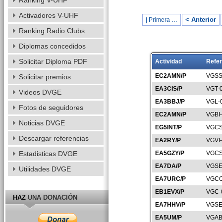
Ranking V-UHF
Activadores V-UHF
< Anterior
| Primera …
Ranking Radio Clubs
Diplomas concedidos
Solicitar Diploma PDF
Actividad
Refer
EC2AMN/P
VGSS
Solicitar premios
EA3CIS/P
VGT-
Videos DVGE
EA3BBJ/P
VGL-
Fotos de seguidores
EC2AMN/P
VGBI
Noticias DVGE
EG5INT/P
VGCS
Descargar referencias
EA2RY/P
VGVI
Estadisticas DVGE
EA5GZY/P
VGCS
EA7DA/P
VGSE
Utilidades DVGE
EA7URC/P
VGCO
EB1EVX/P
VGC-
HAZ
UNA DONACIÓN
EA7HHV/P
VGSE
EA5UM/P
VGAB