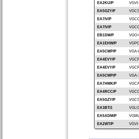
EA2KU/P
VGVI
EA5GZY/P
VGCS
EA7IV/P
VGCO
EA7IV/P
VGCO
EB1DM/P
VGO-
EA1EHW/P
VGPO
EA5CMP/P
VGA-
EA4EVY/P
VGCR
EA4EVY/P
VGCR
EA5CMP/P
VGA-
EA7HMK/P
VGCA
EA4RCC/P
VGCC
EA5GZY/P
VGCS
EA3BT/1
VGLO
EA5ADM/P
VGMU
EA2WT/P
VGVI