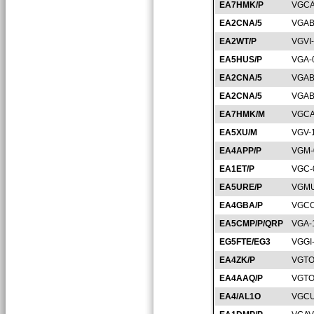
EA7HMK/P
VGCA
EA2CNA/5
VGAB
EA2WT/P
VGVI
EA5HUS/P
VGA-
EA2CNA/5
VGAB
EA2CNA/5
VGAB
EA7HMK/M
VGCA
EA5XU/M
VGV-
EA4APP/P
VGM-
EA1ET/P
VGC-
EA5URE/P
VGMU
EA4GBA/P
VGCC
EA5CMP/P/QRP
VGA-
EG5FTE/EG3
VGGI
EA4ZK/P
VGTO
EA4AAQ/P
VGTO
EA4/AL1O
VGCU