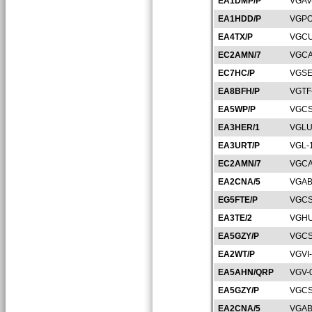
EA1DMP/P
VGAV
EA1HDD/P
VGPO
EA4TX/P
VGCU
EC2AMN/7
VGCA
EC7HC/P
VGSE
EA8BFH/P
VGTF
EA5WP/P
VGCS
EA3HER/1
VGLU
EA3URT/P
VGL-
EC2AMN/7
VGCA
EA2CNA/5
VGAB
EG5FTE/P
VGCS
EA3TE/2
VGHU
EA5GZY/P
VGCS
EA2WT/P
VGVI
EA5AHN/QRP
VGV-
EA5GZY/P
VGCS
EA2CNA/5
VGAB