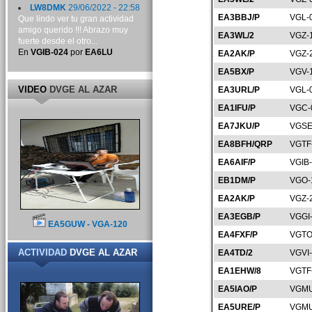
LW8DMK
29/06/2022 - 22:58
EA3BBJ/P
VGL-
Que lindo ver tu gran actividad
amigo querido !!! Abrazo muy
EA3WL/2
VGZ-
fuerte desde el otro...
En
VGIB-024
por
EA6LU
EA2AK/P
VGZ-
EA5BX/P
VGV-
VIDEO
DVGE AL AZAR
EA3URL/P
VGL-
EA1IFU/P
VGC-
EA7JKU/P
VGSE
EA8BFH/QRP
VGTF
EA6AIF/P
VGIB
EB1DM/P
VGO-
EA2AK/P
VGZ-
EA3EGB/P
VGGI
EA5GUW - VGA-120
EA4FXF/P
VGTO
ACTIVIDAD
DVGE AL AZAR
EA4TD/2
VGVI
EA1EHW/8
VGTF
EA5IAO/P
VGMU
EA5URE/P
VGMU