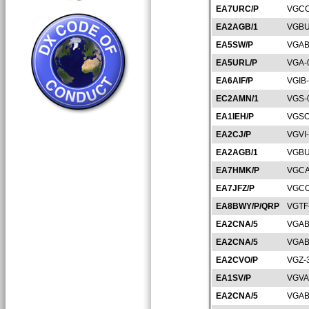
EA7URC/P
VGCO
EA2AGB/1
VGBU
EA5SW/P
VGAB
EA5URL/P
VGA-
EA6AIF/P
VGIB
EC2AMN/1
VGS-
EA1IEH/P
VGSO
EA2CJ/P
VGVI
EA2AGB/1
VGBU
EA7HMK/P
VGCA
EA7JFZ/P
VGCO
EA8BWY/P/QRP
VGTF
EA2CNA/5
VGAB
EA2CNA/5
VGAB
EA2CVO/P
VGZ-
EA1SV/P
VGVA
EA2CNA/5
VGAB