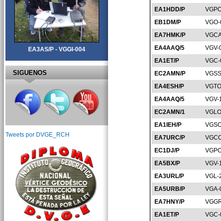
EA1HDD/P
VGPO
EB1DM/P
VGO-
EA7HMK/P
VGCA
EA4AAQ/5
VGV-
EA3AS/P - VGGI-004
EA1ET/P
VGC-
SIGUENOS
EC2AMN/P
VGSS
EA4ESH/P
VGTO
EA4AAQ/5
VGV-
EC2AMN/1
VGLO
EA1IEH/P
VGSO
Tweets por DVGE_RCH
EA7URC/P
VGCO
EC1DJ/P
VGPO
EA5BX/P
VGV-
EA3URL/P
VGL-
EA5URB/P
VGA-
EA7HNY/P
VGGR
EA1ET/P
VGC-