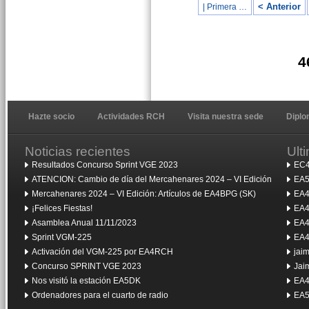
< Anterior
| Primera …
4
Hazte socio
Actividades RCH
Visita nuestra sede
Dipl
Noticias recientes
Ult
Resultados Concurso Sprint VGE 2023
EC4
ATENCION: Cambio de día del Mercahenares 2024 – VI Edición
EA5
Mercahenares 2024 – VI Edición: Artículos de EA4BPG (SK)
EA4
¡Felices Fiestas!
EA4
Asamblea Anual 11/11/2023
EA4
Sprint VGM-225
EA4
Activación del VGM-225 por EA4RCH
jai
Concurso SPRINT VGE 2023
Jai
Nos visitó la estación EA5DK
EA4
Ordenadores para el cuarto de radio
EA5