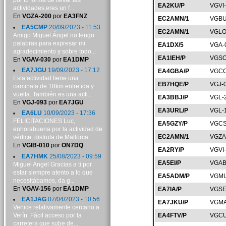
por tu forma de llevar las
EA2KU/P
VGVI
actividades,eres un f...
En
VGZA-200
por
EA3FNZ
EC2AMN/1
VGBU
EA5CMP
20/09/2023 - 11:53
EC2AMN/1
VGLO
Amigo Miguel Ángel no tengo
palabras para expresar mi
EA1DX/5
VGA-
agradecimiento y sobre todo...
EA1IEH/P
VGSO
En
VGAV-030
por
EA1DMP
EA7JGU
19/09/2023 - 17:12
EA4GBA/P
VGCC
Esta actividad tiene una
EB7HQE/P
VGJ-
caminata de 18km entre ida y
vuelta. También es una acti...
EA3BBJ/P
VGL-
En
VGJ-093
por
EA7JGU
EA3URL/P
VGL-
EA6LU
10/09/2023 - 17:36
FELICITACIONES Luc,
EA5GZY/P
VGCS
enhorabuena por la actividad de
EC2AMN/1
VGZA
vértice, disfruta de Mallorca...
En
VGIB-010
por
ON7DQ
EA2RY/P
VGVI
EA7HMK
25/08/2023 - 09:59
EA5EI/P
VGAB
Miguel Angel Gracias a ti por
estar siempre atento a lo que
EA5ADM/P
VGMU
necesitábamos, da g...
En
VGAV-156
por
EA1DMP
EA7IA/P
VGSE
EA1JAG
07/04/2023 - 10:56
EA7JKU/P
VGMA
Vertice relativamente cercano a
Verín. Fácil acceso por la
EA4FTV/P
VGCU
carretera que sube de...