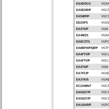
EA4DOC/1
VGSA
EA5EOR/P
VGCS
EA5WP/P
VGCS
ED2SPS
VGSS
EA4TX/P
VGM-
EA4MZ/1
VGAV
EA8CZT/1
VGPO
EA8BFH/P/QRP
VGTF
EA4FTV/P
VGCU
EA4FTV/P
VGCU
EA4TX/P
VGM-
EA7FC/P
VGSE
EA3YK/5
VGAB
EC2AMN/7
VGCA
EA5GZY/P
VGCS
EA5GZY/P
VGCS
EA1GAR/P
VGPO