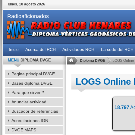
lunes, 10 agosto 2026
Radioaficionados
Inicio
Acerca del RCH
Actividades RCH
La sede del RCH
MENU
DIPLOMA DVGE
Diploma DVGE
LOGS Online
Pagina principal DVGE
LOGS Online
Bases diploma DVGE
Para que sirven?
Anunciar actividad
18.797
Ac
Buscador de referencias
Acreditaciones IGN
DVGE MAPS