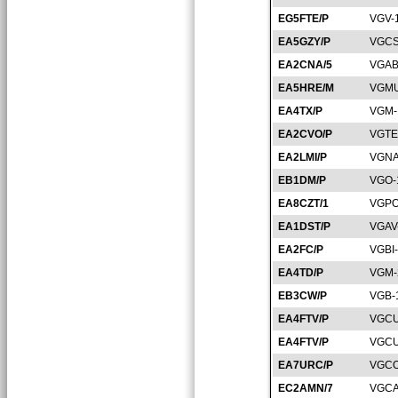
EG5FTE/P
VGV-
EA5GZY/P
VGCS
EA2CNA/5
VGAB
EA5HRE/M
VGMU
EA4TX/P
VGM-
EA2CVO/P
VGTE
EA2LMI/P
VGNA
EB1DM/P
VGO-
EA8CZT/1
VGPO
EA1DST/P
VGAV
EA2FC/P
VGBI
EA4TD/P
VGM-
EB3CW/P
VGB-
EA4FTV/P
VGCU
EA4FTV/P
VGCU
EA7URC/P
VGCO
EC2AMN/7
VGCA