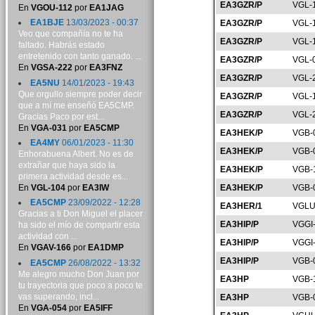
EA3GZR/P
VGL-
En
VGOU-112
por
EA1JAG
EA1BJE
13/03/2023 - 00:37
EA3GZR/P
VGL-
Veo que compañía no te ha
EA3GZR/P
VGL-
faltado. Habrás estado
entretenido con tanto ganado. ...
EA3GZR/P
VGL-
En
VGSA-222
por
EA3FNZ
EA3GZR/P
VGL-
EA5NU
14/01/2023 - 19:43
Que orgullo siempre poder decir
EA3GZR/P
VGL-
que a mí me enseñó EA5CMP.
EA3GZR/P
VGL-
Gracias Paco por est...
En
VGA-031
por
EA5CMP
EA3HEK/P
VGB-
EA4MY
06/01/2023 - 11:30
EA3HEK/P
VGB-
Enhorabuena Albert. No es de
extrañar que haya sido la
EA3HEK/P
VGB-
primera actividad desde es...
En
VGL-104
por
EA3IW
EA3HEK/P
VGB-
EA5CMP
23/09/2022 - 12:28
EA3HER/1
VGLU
Gracias a ti Don Miguel el placer
EA3HIP/P
VGGI
ha sido el mío de compartir esta
actividad con ...
EA3HIP/P
VGGI
En
VGAV-166
por
EA1DMP
EA3HIP/P
VGB-
EA5CMP
26/08/2022 - 13:32
Me alegro mucho Don Juan por
EA3HP
VGB-
tu trayectoria que poco a poco te
vas superando, incl...
EA3HP
VGB-
En
VGA-054
por
EA5IFF