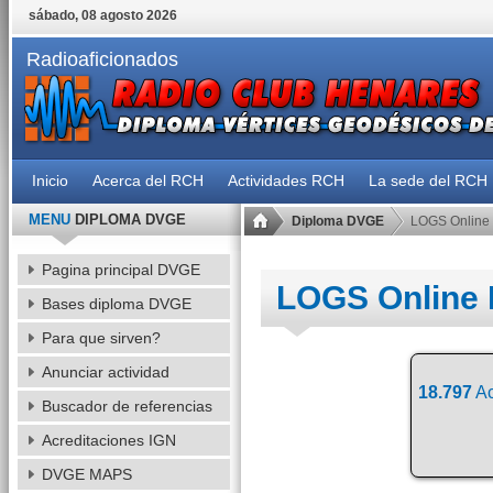
sábado, 08 agosto 2026
Radioaficionados
Inicio
Acerca del RCH
Actividades RCH
La sede del RCH
MENU
DIPLOMA DVGE
Diploma DVGE
LOGS Online
Pagina principal DVGE
LOGS Online
Bases diploma DVGE
Para que sirven?
Anunciar actividad
18.797
Ac
Buscador de referencias
Acreditaciones IGN
DVGE MAPS