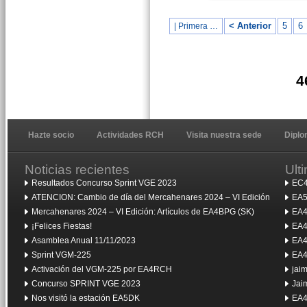
< Anterior
5
6
| Primera …
4
Hazte socio
Actividades RCH
Visita nuestra sede
Dipl
Noticias recientes
Ult
Resultados Concurso Sprint VGE 2023
EC4
ATENCION: Cambio de día del Mercahenares 2024 – VI Edición
EA5
Mercahenares 2024 – VI Edición: Artículos de EA4BPG (SK)
EA4
¡Felices Fiestas!
EA4
Asamblea Anual 11/11/2023
EA4
Sprint VGM-225
EA4
Activación del VGM-225 por EA4RCH
jai
Concurso SPRINT VGE 2023
Jai
Nos visitó la estación EA5DK
EA4