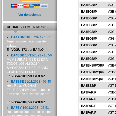
EA3EGB/P
VGGI
EA3EGB/P
VGB-
Ver donaciones
EA3EGB/P
VGGI
EA3EGB/P
VGGI
ULTIMOS
COMENTARIOS
EA3EGB/P
VGGI
EA4ADM
28/05/2024 - 16:31
EA3EGB/P
VGGI
Tenemos que hacer mas de
EA3EGB/P
VGGI
estas....
En
VGGU-173
por
EA4LO
EA3EGB/P
VGGI
EA4BBB
15/12/2023 - 10:56
EA3EGB/P
VGGI
MUY BUENAS. OS DESEO A
TODOS LOS AMIGOS Y
EA3ENB/P/QRP
VGB-
SIMPATIZANTES DEL RADIO
CLUB UNA FELICES...
EA3ENB/P/QRP
VGB-
En
VGSA-189
por
EA3FNZ
EA3ENB/P/QRP
VGB-
EA3BSE
21/11/2023 - 09:45
Hola Rafa. MUCHAS
EA3ESZ/P
VGT-
FELICIDADES!!! Espero que te
EA3FAR/P
VGB-
den este año el 'Vértice de oro'
...
EA3FAR/P
VGB-
En
VGSA-189
por
EA3FNZ
EA3FAR/P
VGT-
EA7BY
16/11/2023 - 13:51
Hola amigo Rafael:te felicito por
EA3FAR/P
VGT-