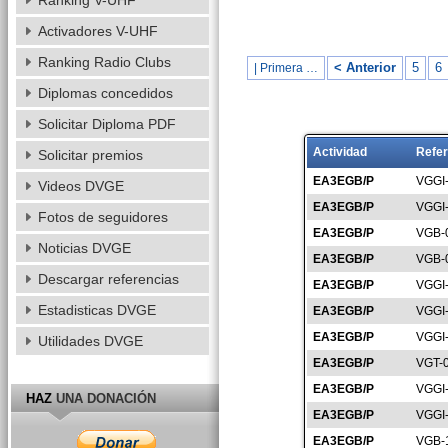
Ranking V-UHF
Activadores V-UHF
Ranking Radio Clubs
< Anterior
5
6
| Primera …
Diplomas concedidos
Solicitar Diploma PDF
Actividad
Refer
Solicitar premios
EA3EGB/P
VGGI
Videos DVGE
EA3EGB/P
VGGI
Fotos de seguidores
EA3EGB/P
VGB-
Noticias DVGE
EA3EGB/P
VGB-
Descargar referencias
EA3EGB/P
VGGI
Estadisticas DVGE
EA3EGB/P
VGGI
EA3EGB/P
VGGI
Utilidades DVGE
EA3EGB/P
VGT-
EA3EGB/P
VGGI
HAZ
UNA DONACIÓN
EA3EGB/P
VGGI
EA3EGB/P
VGB-