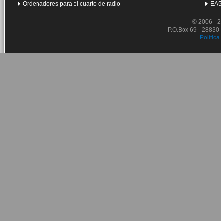
Ordenadores para el cuarto de radio
EA5
© 2006 - 
P.O.Box 69 - 28830
Política