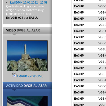
EA3HP
VGHU
LW8DMK
29/06/2022 - 22:58
Que lindo ver tu gran actividad
EA3HP
VGB-
amigo querido !!! Abrazo muy
EA3HP
VGB-
fuerte desde el otro...
En
VGIB-024
por
EA6LU
EA3HP
VGB-
EA3HP
VGB-
VIDEO
DVGE AL AZAR
EA3HP
VGB-
EA3HP
VGB-
EA3HP
VGB-
EA3HP
VGBU
EA3HP
VGB-
EA3HP
VGB-
EA3HP
VGB-
EA3HP
VGB-
EA6KB - VGIB-159
EA3HP
VGB-
ACTIVIDAD
DVGE AL AZAR
EA3HP
VGB-
EA3HP
VGB-
EA3HP
VGB-
EA3HP
VGGI