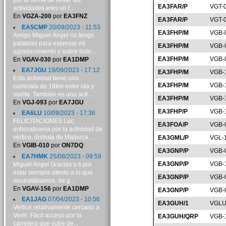
por tu forma de llevar las
EA3FAR/P
VGT-
actividades,eres un f...
En
VGZA-200
por
EA3FNZ
EA3FAR/P
VGT-
EA5CMP
20/09/2023 - 11:53
EA3FHP/M
VGB-
Amigo Miguel Ángel no tengo
palabras para expresar mi
EA3FHP/M
VGB-
agradecimiento y sobre todo...
EA3FHP/M
VGB-
En
VGAV-030
por
EA1DMP
EA7JGU
19/09/2023 - 17:12
EA3FHP/M
VGB-
Esta actividad tiene una
EA3FHP/M
VGB-
caminata de 18km entre ida y
vuelta. También es una acti...
EA3FHP/M
VGB-
En
VGJ-093
por
EA7JGU
EA3FHP/P
VGB-
EA6LU
10/09/2023 - 17:36
FELICITACIONES Luc,
EA3FOA/P
VGB-
enhorabuena por la actividad de
vértice, disfruta de Mallorca...
EA3GML/P
VGL-
En
VGIB-010
por
ON7DQ
EA3GNP/P
VGB-
EA7HMK
25/08/2023 - 09:59
EA3GNP/P
VGB-
Miguel Angel Gracias a ti por
estar siempre atento a lo que
EA3GNP/P
VGB-
necesitábamos, da g...
En
VGAV-156
por
EA1DMP
EA3GNP/P
VGB-
EA1JAG
07/04/2023 - 10:56
EA3GUH/1
VGLU
Vertice relativamente cercano a
Verín. Fácil acceso por la
EA3GUH/QRP
VGB-
carretera que sube de...