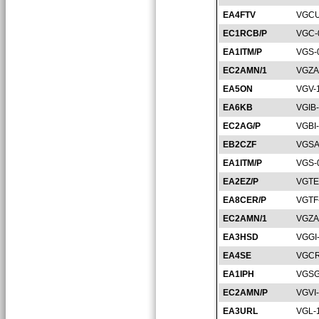
EA4FTV
VGCU
EC1RCB/P
VGC-
EA1ITM/P
VGS-
EC2AMN/1
VGZA
EA5ON
VGV-
EA6KB
VGIB
EC2AG/P
VGBI
EB2CZF
VGSA
EA1ITM/P
VGS-
EA2EZ/P
VGTE
EA8CER/P
VGTF
EC2AMN/1
VGZA
EA3HSD
VGGI
EA4SE
VGCR
EA1IPH
VGSG
EC2AMN/P
VGVI
EA3URL
VGL-