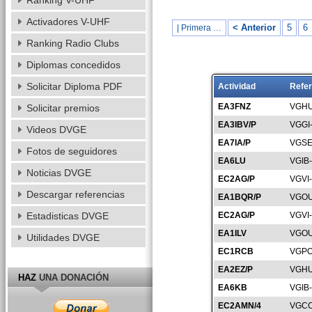
Ranking V-UHF
Activadores V-UHF
< Anterior
5
6
| Primera …
Ranking Radio Clubs
Diplomas concedidos
Solicitar Diploma PDF
Actividad
Refer
EA3FNZ
VGHU
Solicitar premios
EA3IBV/P
VGGI
Videos DVGE
EA7IA/P
VGSE
Fotos de seguidores
EA6LU
VGIB
Noticias DVGE
EC2AG/P
VGVI
Descargar referencias
EA1BQR/P
VGOU
Estadisticas DVGE
EC2AG/P
VGVI-
EA1ILV
VGOU
Utilidades DVGE
EC1RCB
VGPO
EA2EZ/P
VGHU
HAZ
UNA DONACIÓN
EA6KB
VGIB
EC2AMN/4
VGCC