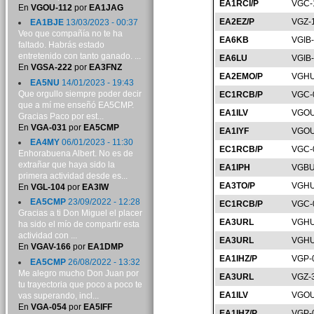
EA1RCI/P
VGC-
En
VGOU-112
por
EA1JAG
EA2EZ/P
VGZ-
EA1BJE
13/03/2023 - 00:37
Veo que compañía no te ha
EA6KB
VGIB
faltado. Habrás estado
entretenido con tanto ganado. ...
EA6LU
VGIB
En
VGSA-222
por
EA3FNZ
EA2EMO/P
VGHU
EA5NU
14/01/2023 - 19:43
Que orgullo siempre poder decir
EC1RCB/P
VGC-
que a mí me enseñó EA5CMP.
EA1ILV
VGOU
Gracias Paco por est...
En
VGA-031
por
EA5CMP
EA1IYF
VGOU
EA4MY
06/01/2023 - 11:30
EC1RCB/P
VGC-
Enhorabuena Albert. No es de
extrañar que haya sido la
EA1IPH
VGBU
primera actividad desde es...
EA3TO/P
VGHU
En
VGL-104
por
EA3IW
EA5CMP
23/09/2022 - 12:28
EC1RCB/P
VGC-
Gracias a ti Don Miguel el placer
EA3URL
VGHU
ha sido el mío de compartir esta
actividad con ...
EA3URL
VGHU
En
VGAV-166
por
EA1DMP
EA1IHZ/P
VGP-
EA5CMP
26/08/2022 - 13:32
Me alegro mucho Don Juan por
EA3URL
VGZ-
tu trayectoria que poco a poco te
EA1ILV
VGOU
vas superando, incl...
En
VGA-054
por
EA5IFF
EA1IHZ/P
VGP-