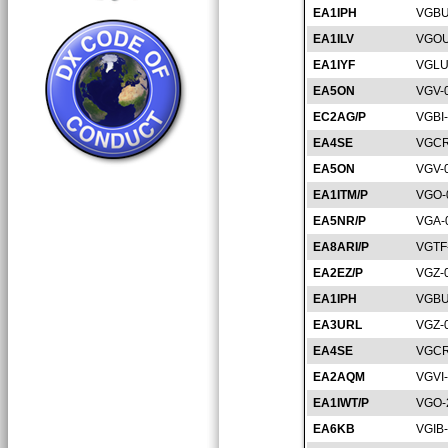
EA1IPH
VGBU
EA1ILV
VGOU
EA1IYF
VGLU
EA5ON
VGV-
EC2AG/P
VGBI
EA4SE
VGCR
EA5ON
VGV-
EA1ITM/P
VGO-
EA5NR/P
VGA-
EA8ARI/P
VGTF
EA2EZ/P
VGZ-
EA1IPH
VGBU
EA3URL
VGZ-
EA4SE
VGCR
EA2AQM
VGVI
EA1IWT/P
VGO-
EA6KB
VGIB