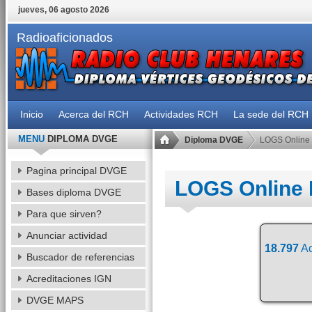
jueves, 06 agosto 2026
Radioaficionados
Inicio
Acerca del RCH
Actividades RCH
La sede del RCH
MENU
DIPLOMA DVGE
Diploma DVGE
LOGS Online
Pagina principal DVGE
LOGS Online
Bases diploma DVGE
Para que sirven?
Anunciar actividad
18.797
Ac
Buscador de referencias
Acreditaciones IGN
DVGE MAPS