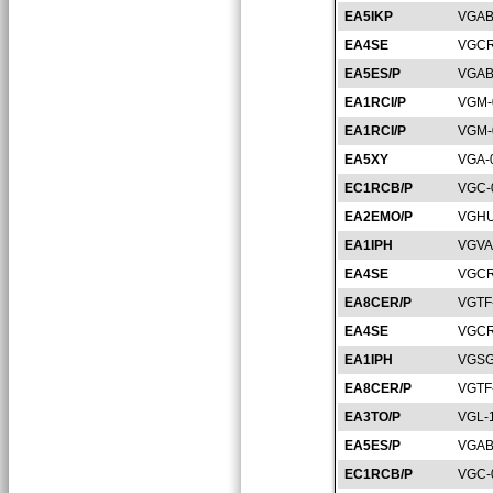
EA5IKP
VGAB
EA4SE
VGCR
EA5ES/P
VGAB
EA1RCI/P
VGM-
EA1RCI/P
VGM-
EA5XY
VGA-
EC1RCB/P
VGC-
EA2EMO/P
VGHU
EA1IPH
VGVA
EA4SE
VGCR
EA8CER/P
VGTF
EA4SE
VGCR
EA1IPH
VGSG
EA8CER/P
VGTF
EA3TO/P
VGL-
EA5ES/P
VGAB
EC1RCB/P
VGC-