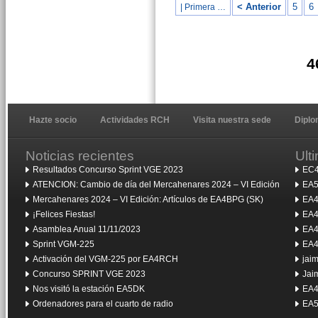
< Anterior
5
6
| Primera …
4
Hazte socio
Actividades RCH
Visita nuestra sede
Dipl
Noticias recientes
Ult
Resultados Concurso Sprint VGE 2023
EC4
ATENCION: Cambio de día del Mercahenares 2024 – VI Edición
EA5
Mercahenares 2024 – VI Edición: Artículos de EA4BPG (SK)
EA4
¡Felices Fiestas!
EA4
Asamblea Anual 11/11/2023
EA4
Sprint VGM-225
EA4
Activación del VGM-225 por EA4RCH
jai
Concurso SPRINT VGE 2023
Jai
Nos visitó la estación EA5DK
EA4
Ordenadores para el cuarto de radio
EA5