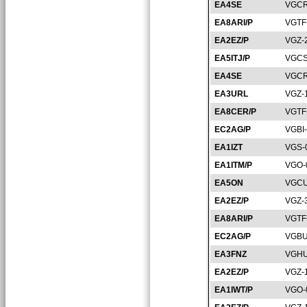
EA4SE
VGCR
EA8ARI/P
VGTF
EA2EZ/P
VGZ-
EA5ITJ/P
VGCS
EA4SE
VGCR
EA3URL
VGZ-
EA8CER/P
VGTF
EC2AG/P
VGBI
EA1IZT
VGS-
EA1ITM/P
VGO-
EA5ON
VGCU
EA2EZ/P
VGZ-
EA8ARI/P
VGTF
EC2AG/P
VGBU
EA3FNZ
VGHU
EA2EZ/P
VGZ-
EA1IWT/P
VGO-