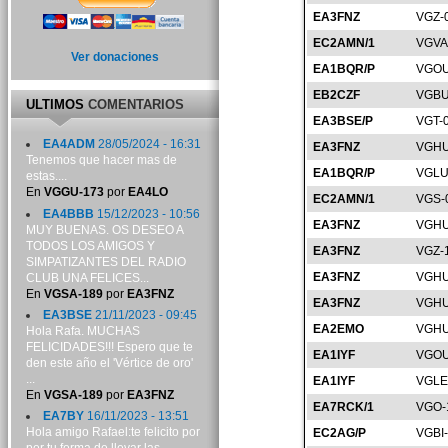
EA3FNZ
VGZ-
EC2AMN/1
VGVA
Ver donaciones
EA1BQR/P
VGOU
EB2CZF
VGBU
ULTIMOS
COMENTARIOS
EA3BSE/P
VGT-
EA4ADM
28/05/2024 - 16:31
EA3FNZ
VGHU
Tenemos que hacer mas de
EA1BQR/P
VGLU
estas....
En
VGGU-173
por
EA4LO
EC2AMN/1
VGS-
EA4BBB
15/12/2023 - 10:56
EA3FNZ
VGHU
MUY BUENAS. OS DESEO A
TODOS LOS AMIGOS Y
EA3FNZ
VGZ-
SIMPATIZANTES DEL RADIO
EA3FNZ
VGHU
CLUB UNA FELICES...
En
VGSA-189
por
EA3FNZ
EA3FNZ
VGHU
EA3BSE
21/11/2023 - 09:45
EA2EMO
VGHU
Hola Rafa. MUCHAS
FELICIDADES!!! Espero que te
EA1IYF
VGOU
den este año el 'Vértice de oro'
...
EA1IYF
VGLE
En
VGSA-189
por
EA3FNZ
EA7RCK/1
VGO-
EA7BY
16/11/2023 - 13:51
Hola amigo Rafael:te felicito por
EC2AG/P
VGBI