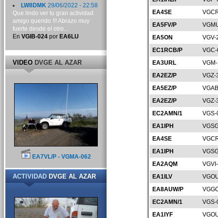
LW8DMK
29/06/2022 - 22:58
EA4SE
VGCR
Que lindo ver tu gran actividad
amigo querido !!! Abrazo muy
EA5FV/P
VGMU
fuerte desde el otro...
En
VGIB-024
por
EA6LU
EA5ON
VGV-
EC1RCB/P
VGC-
VIDEO
DVGE AL AZAR
EA3URL
VGM-
EA2EZ/P
VGZ-
EA5EZ/P
VGAB
EA2EZ/P
VGZ-
EC2AMN/1
VGS-
EA1IPH
VGSG
EA4SE
VGCR
EA1IPH
VGSG
EA7VL/P - VGMA-062
EA2AQM
VGVI
ACTIVIDAD
DVGE AL AZAR
EA1ILV
VGOU
EA8AUW/P
VGGC
EC2AMN/1
VGS-
EA1IYF
VGOU