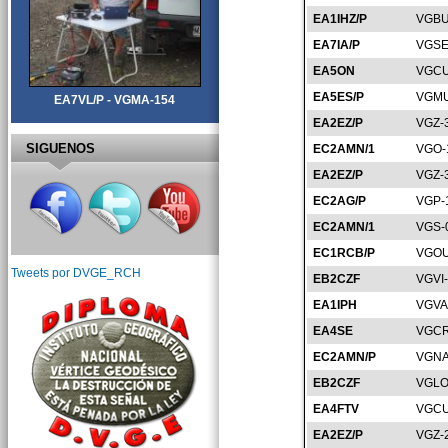
EA1IHZ/P
VGBU
EA7IA/P
VGSE
EA5ON
VGCU
EA5ES/P
VGMU
EA7VL/P - VGMA-154
EA2EZ/P
VGZ-
SIGUENOS
EC2AMN/1
VGO-
EA2EZ/P
VGZ-
EC2AG/P
VGP-
EC2AMN/1
VGS-
EC1RCB/P
VGOU
Tweets por DVGE_RCH
EB2CZF
VGVI
EA1IPH
VGVA
EA4SE
VGCR
EC2AMN/P
VGNA
EB2CZF
VGLO
EA4FTV
VGCU
EA2EZ/P
VGZ-