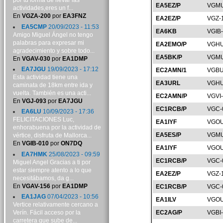
por tu forma de llevar las
EA5EZ/P
VGMU
actividades,eres un f...
En
VGZA-200
por
EA3FNZ
EA2EZ/P
VGZ-
EA5CMP
20/09/2023 - 11:53
EA6KB
VGIB
Amigo Miguel Ángel no tengo
palabras para expresar mi
EA2EMO/P
VGHU
agradecimiento y sobre todo...
EA5BK/P
VGMU
En
VGAV-030
por
EA1DMP
EA7JGU
19/09/2023 - 17:12
EC2AMN/1
VGBU
Esta actividad tiene una
EA3URL
VGHU
caminata de 18km entre ida y
vuelta. También es una acti...
EC2AMN/P
VGVI
En
VGJ-093
por
EA7JGU
EC1RCB/P
VGC-
EA6LU
10/09/2023 - 17:36
FELICITACIONES Luc,
EA1IYF
VGOU
enhorabuena por la actividad de
EA5ES/P
VGMU
vértice, disfruta de Mallorca...
En
VGIB-010
por
ON7DQ
EA1IYF
VGOU
EA7HMK
25/08/2023 - 09:59
EC1RCB/P
VGC-
Miguel Angel Gracias a ti por
estar siempre atento a lo que
EA2EZ/P
VGZ-
necesitábamos, da g...
En
VGAV-156
por
EA1DMP
EC1RCB/P
VGC-
EA1JAG
07/04/2023 - 10:56
EA1ILV
VGOU
Vertice relativamente cercano a
Verín. Fácil acceso por la
EC2AG/P
VGBI
carretera que sube de...