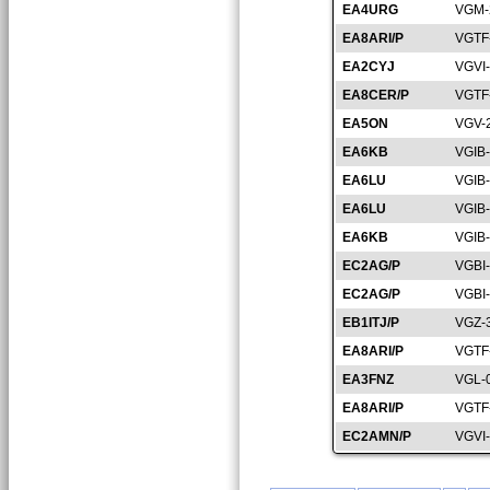
EA4URG
VGM-
EA8ARI/P
VGTF
EA2CYJ
VGVI
EA8CER/P
VGTF
EA5ON
VGV-
EA6KB
VGIB
EA6LU
VGIB
EA6LU
VGIB
EA6KB
VGIB
EC2AG/P
VGBI
EC2AG/P
VGBI
EB1ITJ/P
VGZ-
EA8ARI/P
VGTF
EA3FNZ
VGL-
EA8ARI/P
VGTF
EC2AMN/P
VGVI