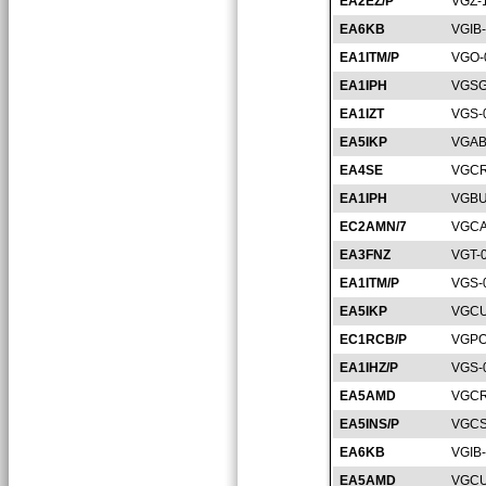
EA2EZ/P
VGZ-
EA6KB
VGIB
EA1ITM/P
VGO-
EA1IPH
VGSG
EA1IZT
VGS-
EA5IKP
VGAB
EA4SE
VGCR
EA1IPH
VGBU
EC2AMN/7
VGCA
EA3FNZ
VGT-
EA1ITM/P
VGS-
EA5IKP
VGCU
EC1RCB/P
VGPO
EA1IHZ/P
VGS-
EA5AMD
VGCR
EA5INS/P
VGCS
EA6KB
VGIB
EA5AMD
VGCU