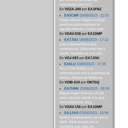
por tu forma de llevar las
actividades,eres un f...
En
VGZA-200
por
EA3FNZ
EA5CMP
20/09/2023 - 11:53
Amigo Miguel Ángel no tengo
palabras para expresar mi
agradecimiento y sobre todo...
En
VGAV-030
por
EA1DMP
EA7JGU
19/09/2023 - 17:12
Esta actividad tiene una
caminata de 18km entre ida y
vuelta. También es una acti...
En
VGJ-093
por
EA7JGU
EA6LU
10/09/2023 - 17:36
FELICITACIONES Luc,
enhorabuena por la actividad de
vértice, disfruta de Mallorca...
En
VGIB-010
por
ON7DQ
EA7HMK
25/08/2023 - 09:59
Miguel Angel Gracias a ti por
estar siempre atento a lo que
necesitábamos, da g...
En
VGAV-156
por
EA1DMP
EA1JAG
07/04/2023 - 10:56
Vertice relativamente cercano a
Verín. Fácil acceso por la
carretera que sube de...