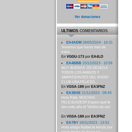
Ver donaciones
ULTIMOS
COMENTARIOS
EA4ADM
28/05/2024 - 16:31
Tenemos que hacer mas de
estas....
En
VGGU-173
por
EA4LO
EA4BBB
15/12/2023 - 10:56
MUY BUENAS. OS DESEO A
TODOS LOS AMIGOS Y
SIMPATIZANTES DEL RADIO
CLUB UNA FELICES...
En
VGSA-189
por
EA3FNZ
EA3BSE
21/11/2023 - 09:45
Hola Rafa. MUCHAS
FELICIDADES!!! Espero que te
den este año el 'Vértice de oro'
...
En
VGSA-189
por
EA3FNZ
EA7BY
16/11/2023 - 13:51
Hola amigo Rafael:te felicito por