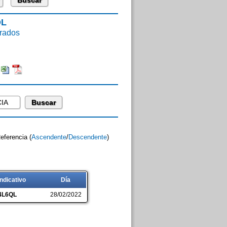
QL
rados
Referencia (
Ascendente
/
Descendente
)
Indicativo
Día
4L6QL
28/02/2022