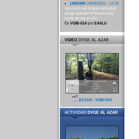
LW8DMK
29/06/2022 - 22:58
Que lindo ver tu gran actividad
amigo querido !!! Abrazo muy
fuerte desde el otro...
En
VGIB-024
por
EA6LU
VIDEO
DVGE AL AZAR
EC2AG - VGBI-020
ACTIVIDAD
DVGE AL AZAR