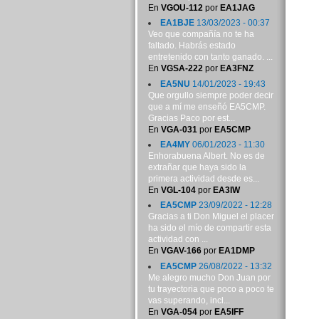
En
VGOU-112
por
EA1JAG
EA1BJE
13/03/2023 - 00:37
Veo que compañía no te ha
faltado. Habrás estado
entretenido con tanto ganado. ...
En
VGSA-222
por
EA3FNZ
EA5NU
14/01/2023 - 19:43
Que orgullo siempre poder decir
que a mí me enseñó EA5CMP.
Gracias Paco por est...
En
VGA-031
por
EA5CMP
EA4MY
06/01/2023 - 11:30
Enhorabuena Albert. No es de
extrañar que haya sido la
primera actividad desde es...
En
VGL-104
por
EA3IW
EA5CMP
23/09/2022 - 12:28
Gracias a ti Don Miguel el placer
ha sido el mío de compartir esta
actividad con ...
En
VGAV-166
por
EA1DMP
EA5CMP
26/08/2022 - 13:32
Me alegro mucho Don Juan por
tu trayectoria que poco a poco te
vas superando, incl...
En
VGA-054
por
EA5IFF