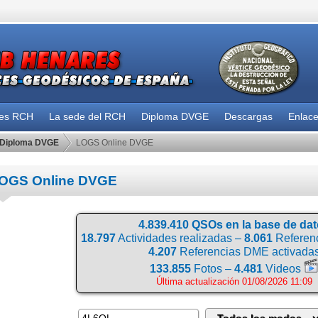
des RCH
La sede del RCH
Diploma DVGE
Descargas
Enlac
Diploma DVGE
LOGS Online DVGE
OGS Online DVGE
4.839.410 QSOs en la base de da
18.797
Actividades realizadas –
8.061
Referenc
4.207
Referencias DME activada
133.855
Fotos –
4.481
Videos
Última actualización 01/08/2026 11:09