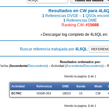
Resultados en CW para 4L6
1
Referencias DVGE –
1
QSOs encont
1
Referencias DME
Ranking CW:
#15688
Descargar log completo de 4L6QL en:
Buscar referencia trabajada por
4L6QL
:
Resultados ordenados por:
Fecha (
Ascendente
/
Descendente
) – Actividad (
Ascendente
/
Descendente
) – 
Viendo la pagina:
1
de 1
Actividad
Referencia
DME
Banda
Modo
EC7RC
VGGR-053
18023
15
CW
Viendo la pagina:
1
de 1