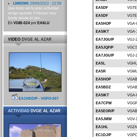
LW8DMK
29/06/2022 - 22:58
EA5DF
VGTE
Que lindo ver tu gran actividad
amigo querido !!! Abrazo muy
EA5DF
VGTE
fuerte desde el otro...
En
VGIB-024
por
EA6LU
EA5HOP
VGA-
EA5IKT
VGA-
VIDEO
DVGE AL AZAR
EA7JGU/P
VGJ-
EA5JQF/P
VGCS
EA7JGU/P
VGJ-
EA5L
VGHU
EA5R
VGMU
EA5HOP
VGAB
EA5BDZ
VGAB
EA5IKT
VGA-
EA1HDD/P - VGPO-007
EA7CPW
VGGR
ACTIVIDAD
DVGE AL AZAR
EA5EOR/P
VGAB
EA5JMW
VGV-
EA1HL
VGZA
EC1DJ/P
VGPO