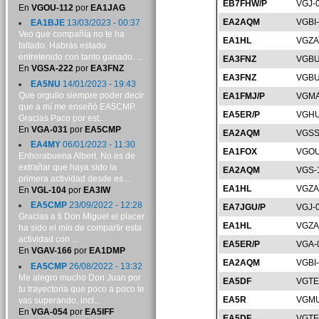
EB7FHW/P
VGJ-
En
VGOU-112
por
EA1JAG
EA2AQM
VGBI
EA1BJE
13/03/2023 - 00:37
Veo que compañía no te ha
EA1HL
VGZA
faltado. Habrás estado
entretenido con tanto ganado. ...
EA3FNZ
VGBU
En
VGSA-222
por
EA3FNZ
EA3FNZ
VGBU
EA5NU
14/01/2023 - 19:43
Que orgullo siempre poder decir
EA1FMJ/P
VGMA
que a mí me enseñó EA5CMP.
EA5ER/P
VGHU
Gracias Paco por est...
En
VGA-031
por
EA5CMP
EA2AQM
VGSS
EA4MY
06/01/2023 - 11:30
EA1FOX
VGOU
Enhorabuena Albert. No es de
extrañar que haya sido la
EA2AQM
VGS-
primera actividad desde es...
EA1HL
VGZA
En
VGL-104
por
EA3IW
EA5CMP
23/09/2022 - 12:28
EA7JGU/P
VGJ-
Gracias a ti Don Miguel el placer
EA1HL
VGZA
ha sido el mío de compartir esta
actividad con ...
EA5ER/P
VGA-
En
VGAV-166
por
EA1DMP
EA2AQM
VGBI
EA5CMP
26/08/2022 - 13:32
Me alegro mucho Don Juan por
EA5DF
VGTE
tu trayectoria que poco a poco te
EA5R
VGMU
vas superando, incl...
En
VGA-054
por
EA5IFF
EA5DF
VGTE