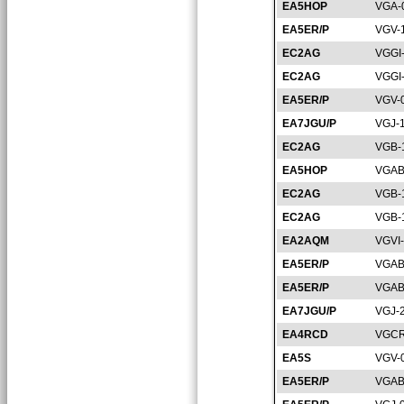
EA5HOP
VGA-
EA5ER/P
VGV-
EC2AG
VGGI
EC2AG
VGGI
EA5ER/P
VGV-
EA7JGU/P
VGJ-
EC2AG
VGB-
EA5HOP
VGAB
EC2AG
VGB-
EC2AG
VGB-
EA2AQM
VGVI
EA5ER/P
VGAB
EA5ER/P
VGAB
EA7JGU/P
VGJ-
EA4RCD
VGCR
EA5S
VGV-
EA5ER/P
VGAB