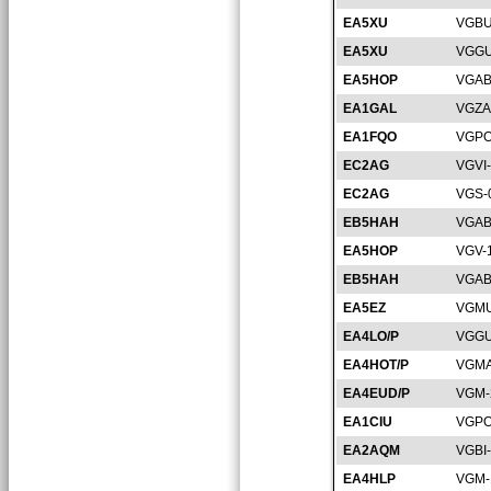
EA5XU
VGBU
EA5XU
VGGU
EA5HOP
VGAB
EA1GAL
VGZA
EA1FQO
VGPO
EC2AG
VGVI
EC2AG
VGS-
EB5HAH
VGAB
EA5HOP
VGV-
EB5HAH
VGAB
EA5EZ
VGMU
EA4LO/P
VGGU
EA4HOT/P
VGMA
EA4EUD/P
VGM-
EA1CIU
VGPO
EA2AQM
VGBI
EA4HLP
VGM-