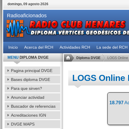
domingo, 09 agosto 2026
Radioaficionados
Inicio
Acerca del RCH
Actividades RCH
La sede del RCH
MENU
DIPLOMA DVGE
Diploma DVGE
LOGS Online
Pagina principal DVGE
LOGS Online
Bases diploma DVGE
Para que sirven?
Anunciar actividad
18.797
Ac
Buscador de referencias
Acreditaciones IGN
DVGE MAPS