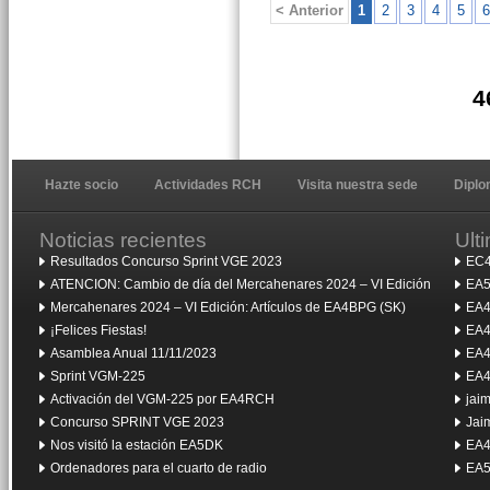
< Anterior
1
2
3
4
5
6
4
Hazte socio
Actividades RCH
Visita nuestra sede
Dipl
Noticias recientes
Ult
Resultados Concurso Sprint VGE 2023
EC4
ATENCION: Cambio de día del Mercahenares 2024 – VI Edición
EA5
Mercahenares 2024 – VI Edición: Artículos de EA4BPG (SK)
EA4
¡Felices Fiestas!
EA4
Asamblea Anual 11/11/2023
EA4
Sprint VGM-225
EA4
Activación del VGM-225 por EA4RCH
jai
Concurso SPRINT VGE 2023
Jai
Nos visitó la estación EA5DK
EA4
Ordenadores para el cuarto de radio
EA5