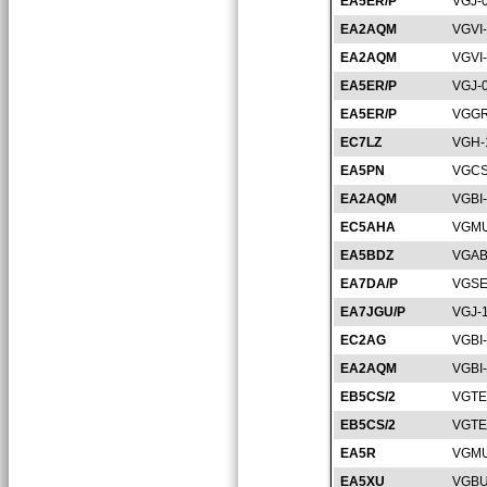
EA5ER/P
VGJ-
EA2AQM
VGVI
EA2AQM
VGVI
EA5ER/P
VGJ-
EA5ER/P
VGGR
EC7LZ
VGH-
EA5PN
VGCS
EA2AQM
VGBI
EC5AHA
VGMU
EA5BDZ
VGAB
EA7DA/P
VGSE
EA7JGU/P
VGJ-
EC2AG
VGBI
EA2AQM
VGBI
EB5CS/2
VGTE
EB5CS/2
VGTE
EA5R
VGMU
EA5XU
VGBU