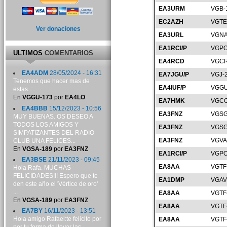
EA3URM
VGB-
EC2AZH
VGTE
Ver donaciones
EA3URL
VGNA
EA1RCI/P
VGPO
ULTIMOS
COMENTARIOS
EA4RCD
VGCR
EA4ADM
28/05/2024 - 16:31
EA7JGU/P
VGJ-
Tenemos que hacer mas de
EA4IUF/P
VGGU
estas....
En
VGGU-173
por
EA4LO
EA7HMK
VGCO
EA4BBB
15/12/2023 - 10:56
EA3FNZ
VGSG
MUY BUENAS. OS DESEO A
TODOS LOS AMIGOS Y
EA3FNZ
VGSG
SIMPATIZANTES DEL RADIO
EA3FNZ
VGVA
CLUB UNA FELICES...
En
VGSA-189
por
EA3FNZ
EA1RCI/P
VGPO
EA3BSE
21/11/2023 - 09:45
EA8AA
VGTF
Hola Rafa. MUCHAS
FELICIDADES!!! Espero que te
EA1DMP
VGAV
den este año el 'Vértice de oro'
...
EA8AA
VGTF
En
VGSA-189
por
EA3FNZ
EA8AA
VGTF
EA7BY
16/11/2023 - 13:51
Hola amigo Rafael:te felicito por
EA8AA
VGTF