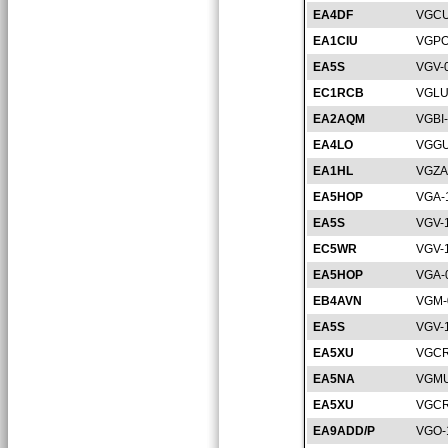
EA4DF
VGCU
EA1CIU
VGPO
EA5S
VGV-
EC1RCB
VGLU
EA2AQM
VGBI
EA4LO
VGGU
EA1HL
VGZA
EA5HOP
VGA-
EA5S
VGV-
EC5WR
VGV-
EA5HOP
VGA-
EB4AVN
VGM-
EA5S
VGV-
EA5XU
VGCR
EA5NA
VGMU
EA5XU
VGCR
EA9ADD/P
VGO-