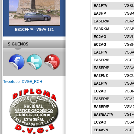
EA1FTV
VGBU
EA3HP
VGB-
EA5ER/P
VGAV
EA3RKM
VGAB
EB1CFH/M - VGVA-131
EC2AG
VGVI
SIGUENOS
EC2AG
VGBI
EA1FTV
VGSA
EA5ER/P
VGTE
EA5ER/P
VGAV
EA3FNZ
VGCU
Tweets por DVGE_RCH
EA1FTV
VGSA
EC2AG
VGBI
EA5ER/P
VGV-
EA5ER/P
VGV-
EA8/EA7TV
VGTF
EC2AG
VGS-
EB4AVN
VGTO