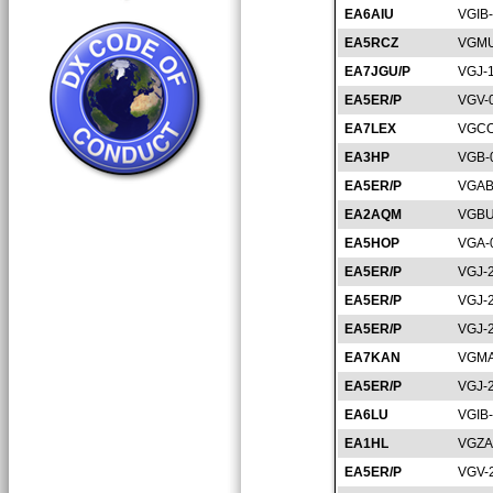
EA6AIU
VGIB
EA5RCZ
VGMU
EA7JGU/P
VGJ-
EA5ER/P
VGV-
EA7LEX
VGCO
EA3HP
VGB-
EA5ER/P
VGAB
EA2AQM
VGBU
EA5HOP
VGA-
EA5ER/P
VGJ-
EA5ER/P
VGJ-
EA5ER/P
VGJ-
EA7KAN
VGMA
EA5ER/P
VGJ-
EA6LU
VGIB
EA1HL
VGZA
EA5ER/P
VGV-