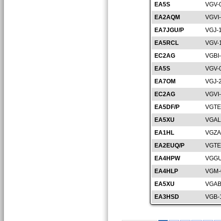
EA5S
VGV-
EA2AQM
VGVI
EA7JGU/P
VGJ-
EA5RCL
VGV-
EC2AG
VGBI
EA5S
VGV-
EA7OM
VGJ-
EC2AG
VGVI
EA5DF/P
VGTE
EA5XU
VGAL
EA1HL
VGZA
EA2EUQ/P
VGTE
EA4HPW
VGGU
EA4HLP
VGM-
EA5XU
VGAB
EA3HSD
VGB-