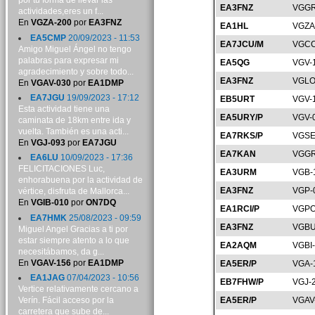
por tu forma de llevar las
EA3FNZ
VGGR
actividades,eres un f...
En
VGZA-200
por
EA3FNZ
EA1HL
VGZA
EA5CMP
20/09/2023 - 11:53
EA7JCU/M
VGCC
Amigo Miguel Ángel no tengo
palabras para expresar mi
EA5QG
VGV-
agradecimiento y sobre todo...
EA3FNZ
VGLO
En
VGAV-030
por
EA1DMP
EA7JGU
19/09/2023 - 17:12
EB5URT
VGV-
Esta actividad tiene una
EA5URY/P
VGV-
caminata de 18km entre ida y
vuelta. También es una acti...
EA7RKS/P
VGSE
En
VGJ-093
por
EA7JGU
EA7KAN
VGGR
EA6LU
10/09/2023 - 17:36
FELICITACIONES Luc,
EA3URM
VGB-
enhorabuena por la actividad de
EA3FNZ
VGP-
vértice, disfruta de Mallorca...
En
VGIB-010
por
ON7DQ
EA1RCI/P
VGPO
EA7HMK
25/08/2023 - 09:59
EA3FNZ
VGBU
Miguel Angel Gracias a ti por
estar siempre atento a lo que
EA2AQM
VGBI
necesitábamos, da g...
En
VGAV-156
por
EA1DMP
EA5ER/P
VGA-
EA1JAG
07/04/2023 - 10:56
EB7FHW/P
VGJ-
Vertice relativamente cercano a
Verín. Fácil acceso por la
EA5ER/P
VGAV
carretera que sube de...