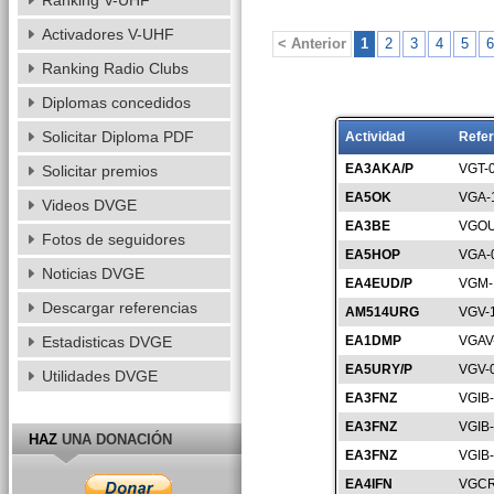
Ranking V-UHF
Activadores V-UHF
< Anterior
1
2
3
4
5
6
Ranking Radio Clubs
Diplomas concedidos
Solicitar Diploma PDF
Actividad
Refer
EA3AKA/P
VGT-
Solicitar premios
EA5OK
VGA-
Videos DVGE
EA3BE
VGOU
Fotos de seguidores
EA5HOP
VGA-
Noticias DVGE
EA4EUD/P
VGM-
Descargar referencias
AM514URG
VGV-
Estadisticas DVGE
EA1DMP
VGAV
EA5URY/P
VGV-
Utilidades DVGE
EA3FNZ
VGIB
EA3FNZ
VGIB
HAZ
UNA DONACIÓN
EA3FNZ
VGIB
EA4IFN
VGCR