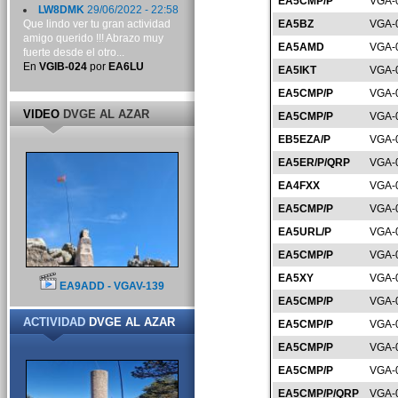
EA5CMP/P
VGA-
LW8DMK
29/06/2022 - 22:58
Que lindo ver tu gran actividad
EA5BZ
VGA-
amigo querido !!! Abrazo muy
EA5AMD
VGA-
fuerte desde el otro...
En
VGIB-024
por
EA6LU
EA5IKT
VGA-
EA5CMP/P
VGA-
VIDEO
DVGE AL AZAR
EA5CMP/P
VGA-
EB5EZA/P
VGA-
EA5ER/P/QRP
VGA-
EA4FXX
VGA-
EA5CMP/P
VGA-
EA5URL/P
VGA-
EA5CMP/P
VGA-
EA5XY
VGA-
EA9ADD - VGAV-139
EA5CMP/P
VGA-
ACTIVIDAD
DVGE AL AZAR
EA5CMP/P
VGA-
EA5CMP/P
VGA-
EA5CMP/P
VGA-
EA5CMP/P/QRP
VGA-