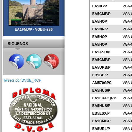
EA5IIG/P
VGA-
EA5CMP/P
VGA-
EA5HOP
VGA-
EA5NR/P
VGA-
EA1FMJ/P - VGBU-286
EA5HOP
VGA-
SIGUENOS
EA5HOP
VGA-
EA5ASU/P
VGA-
EA5CMP/P
VGA-
EA5URB/P
VGA-
EB5BB/P
VGA-
Tweets por DVGE_RCH
AM570GPC
VGA-
EA5HUS/P
VGA-
EA5ER/P/QRP
VGA-
EA5HUS/P
VGA-
EB5ESX/P
VGA-
EA5CMP/P
VGA-
EA5URL/P
VGA-