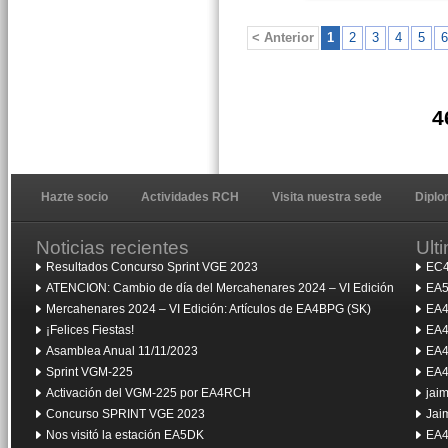
< Anterior
1
2
3
4
5
6
4
Hazte socio
Actividades RCH
Visita nuestra sede
Dipl
Noticias recientes
Ult
Resultados Concurso Sprint VGE 2023
EC4
ATENCION: Cambio de día del Mercahenares 2024 – VI Edición
EA5
Mercahenares 2024 – VI Edición: Artículos de EA4BPG (SK)
EA4
¡Felices Fiestas!
EA4
Asamblea Anual 11/11/2023
EA4
Sprint VGM-225
EA4
Activación del VGM-225 por EA4RCH
jai
Concurso SPRINT VGE 2023
Jai
Nos visitó la estación EA5DK
EA4