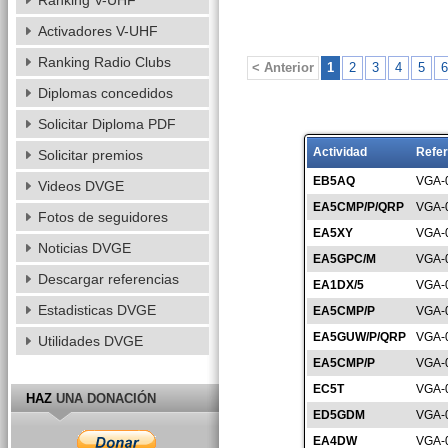
Ranking V-UHF
Activadores V-UHF
Ranking Radio Clubs
< Anterior
1
2
3
4
5
6
Diplomas concedidos
Solicitar Diploma PDF
Actividad
Refer
Solicitar premios
EB5AQ
VGA-
Videos DVGE
EA5CMP/P/QRP
VGA-
Fotos de seguidores
EA5XY
VGA-
Noticias DVGE
EA5GPC/M
VGA-
Descargar referencias
EA1DX/5
VGA-
Estadisticas DVGE
EA5CMP/P
VGA-
EA5GUW/P/QRP
VGA-
Utilidades DVGE
EA5CMP/P
VGA-
EC5T
VGA-
HAZ
UNA DONACIÓN
ED5GDM
VGA-
EA4DW
VGA-