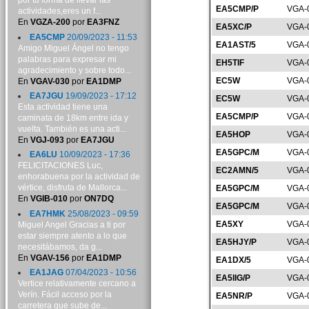
por tu forma de llevar las
EA5CMP/P
VGA-
actividades,eres un f...
En
VGZA-200
por
EA3FNZ
EA5XC/P
VGA-
EA5CMP
20/09/2023 - 11:53
EA1AST/5
VGA-
Amigo Miguel Ángel no tengo
palabras para expresar mi
EH5TIF
VGA-
agradecimiento y sobre todo...
EC5W
VGA-
En
VGAV-030
por
EA1DMP
EA7JGU
19/09/2023 - 17:12
EC5W
VGA-
Esta actividad tiene una
EA5CMP/P
VGA-
caminata de 18km entre ida y
vuelta. También es una acti...
EA5HOP
VGA-
En
VGJ-093
por
EA7JGU
EA5GPC/M
VGA-
EA6LU
10/09/2023 - 17:36
FELICITACIONES Luc,
EC2AMN/5
VGA-
enhorabuena por la actividad de
vértice, disfruta de Mallorca...
EA5GPC/M
VGA-
En
VGIB-010
por
ON7DQ
EA5GPC/M
VGA-
EA7HMK
25/08/2023 - 09:59
EA5XY
VGA-
Miguel Angel Gracias a ti por
estar siempre atento a lo que
EA5HJY/P
VGA-
necesitábamos, da g...
En
VGAV-156
por
EA1DMP
EA1DX/5
VGA-
EA1JAG
07/04/2023 - 10:56
EA5IIG/P
VGA-
Vertice relativamente cercano a
Verín. Fácil acceso por la
EA5NR/P
VGA-
carretera que sube de...