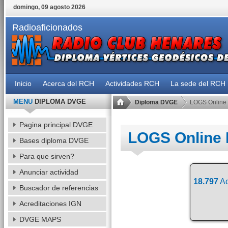
domingo, 09 agosto 2026
Radioaficionados
Inicio
Acerca del RCH
Actividades RCH
La sede del RCH
MENU
DIPLOMA DVGE
Diploma DVGE
LOGS Online
Pagina principal DVGE
LOGS Online
Bases diploma DVGE
Para que sirven?
Anunciar actividad
18.797
Ac
Buscador de referencias
Acreditaciones IGN
DVGE MAPS