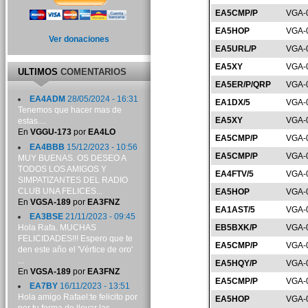
EA5CMP/P
VGA-
EA5HOP
VGA-
Ver donaciones
EA5URL/P
VGA-
EA5XY
VGA-
ULTIMOS
COMENTARIOS
EA5ER/P/QRP
VGA-
EA4ADM
28/05/2024 - 16:31
EA1DX/5
VGA-
Tenemos que hacer mas de
EA5XY
VGA-
estas....
En
VGGU-173
por
EA4LO
EA5CMP/P
VGA-
EA4BBB
15/12/2023 - 10:56
EA5CMP/P
VGA-
MUY BUENAS. OS DESEO A
TODOS LOS AMIGOS Y
EA4FTV/5
VGA-
SIMPATIZANTES DEL RADIO
CLUB UNA FELICES...
EA5HOP
VGA-
En
VGSA-189
por
EA3FNZ
EA1AST/5
VGA-
EA3BSE
21/11/2023 - 09:45
Hola Rafa. MUCHAS
EB5BXK/P
VGA-
FELICIDADES!!! Espero que te
EA5CMP/P
VGA-
den este año el 'Vértice de oro'
...
EA5HQY/P
VGA-
En
VGSA-189
por
EA3FNZ
EA5CMP/P
VGA-
EA7BY
16/11/2023 - 13:51
Hola amigo Rafael:te felicito por
EA5HOP
VGA-