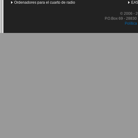
Ordenadores para el cuarto de radio
EA5
© 2006 - 
P.O.Box 69 - 28830
Política