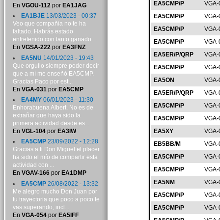
EA5CMP/P
VGA-
En
VGOU-112
por
EA1JAG
EA1BJE
13/03/2023 - 00:37
EA5CMP/P
VGA-
Veo que compañía no te ha
EA5CMP/P
VGA-
faltado. Habrás estado
entretenido con tanto ganado. ...
EA5CMP/P
VGA-
En
VGSA-222
por
EA3FNZ
EA5ER/P/QRP
VGA-
EA5NU
14/01/2023 - 19:43
Que orgullo siempre poder decir
EA5CMP/P
VGA-
que a mí me enseñó EA5CMP.
EA5ON
VGA-
Gracias Paco por est...
En
VGA-031
por
EA5CMP
EA5ER/P/QRP
VGA-
EA4MY
06/01/2023 - 11:30
EA5CMP/P
VGA-
Enhorabuena Albert. No es de
extrañar que haya sido la
EA5CMP/P
VGA-
primera actividad desde es...
En
VGL-104
por
EA3IW
EA5XY
VGA-
EA5CMP
23/09/2022 - 12:28
EB5BB/M
VGA-
Gracias a ti Don Miguel el placer
EA5CMP/P
VGA-
ha sido el mío de compartir esta
actividad con ...
EA5CMP/P
VGA-
En
VGAV-166
por
EA1DMP
EA5NM
VGA-
EA5CMP
26/08/2022 - 13:32
Me alegro mucho Don Juan por
EA5CMP/P
VGA-
tu trayectoria que poco a poco te
vas superando, incl...
EA5CMP/P
VGA-
En
VGA-054
por
EA5IFF