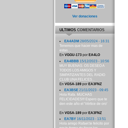
Ver donaciones
ULTIMOS
COMENTARIOS
EA4ADM
28/05/2024 - 16:31
Tenemos que hacer mas de
estas....
En
VGGU-173
por
EA4LO
EA4BBB
15/12/2023 - 10:56
MUY BUENAS. OS DESEO A
TODOS LOS AMIGOS Y
SIMPATIZANTES DEL RADIO
CLUB UNA FELICES...
En
VGSA-189
por
EA3FNZ
EA3BSE
21/11/2023 - 09:45
Hola Rafa. MUCHAS
FELICIDADES!!! Espero que te
den este año el 'Vértice de oro'
...
En
VGSA-189
por
EA3FNZ
EA7BY
16/11/2023 - 13:51
Hola amigo Rafael:te felicito por