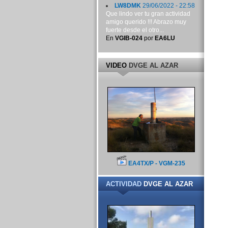
LW8DMK
29/06/2022 - 22:58
Que lindo ver tu gran actividad
amigo querido !!! Abrazo muy
fuerte desde el otro...
En
VGIB-024
por
EA6LU
VIDEO
DVGE AL AZAR
EA4TX/P - VGM-235
ACTIVIDAD
DVGE AL AZAR