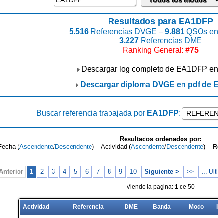
Resultados para EA1DFP
5.516
Referencias DVGE –
9.881
QSOs enc
3.227
Referencias DME
Ranking General:
#75
Descargar log completo de EA1DFP en
Descargar diploma DVGE en pdf de
Buscar referencia trabajada por
EA1DFP
:
Resultados ordenados por:
Fecha (
Ascendente
/
Descendente
) – Actividad (
Ascendente
/
Descendente
) – R
Anterior
1
2
3
4
5
6
7
8
9
10
Siguiente >
>>
… Ulti
Viendo la pagina:
1
de 50
Actividad
Referencia
DME
Banda
Modo