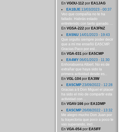
En
VGOU-112
por
EA1JAG
EA1BJE
13/03/2023 - 00:37
Veo que compañía no te ha
faltado. Habrás estado
entretenido con tanto ganado. ...
En
VGSA-222
por
EA3FNZ
EA5NU
14/01/2023 - 19:43
Que orgullo siempre poder decir
que a mí me enseñó EA5CMP.
Gracias Paco por est...
En
VGA-031
por
EA5CMP
EA4MY
06/01/2023 - 11:30
Enhorabuena Albert. No es de
extrañar que haya sido la
primera actividad desde es...
En
VGL-104
por
EA3IW
EA5CMP
23/09/2022 - 12:28
Gracias a ti Don Miguel el placer
ha sido el mío de compartir esta
actividad con ...
En
VGAV-166
por
EA1DMP
EA5CMP
26/08/2022 - 13:32
Me alegro mucho Don Juan por
tu trayectoria que poco a poco te
vas superando, incl...
En
VGA-054
por
EA5IFF