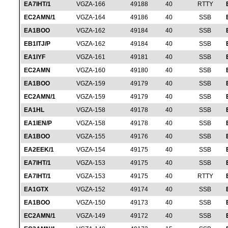
EA7IHT/1
VGZA-166
49188
40
RTTY
EC2AMN/1
VGZA-164
49186
40
SSB
EA1BOO
VGZA-162
49184
40
SSB
EB1ITJ/P
VGZA-162
49184
40
SSB
EA1IYF
VGZA-161
49181
40
SSB
EC2AMN
VGZA-160
49180
40
SSB
EA1BOO
VGZA-159
49179
40
SSB
EC2AMN/1
VGZA-159
49179
40
SSB
EA1HL
VGZA-158
49178
40
SSB
EA1IEN/P
VGZA-158
49178
40
SSB
EA1BOO
VGZA-155
49176
40
SSB
EA2EEK/1
VGZA-154
49175
40
SSB
EA7IHT/1
VGZA-153
49175
40
SSB
EA7IHT/1
VGZA-153
49175
40
RTTY
EA1GTX
VGZA-152
49174
40
SSB
EA1BOO
VGZA-150
49173
40
SSB
EC2AMN/1
VGZA-149
49172
40
SSB