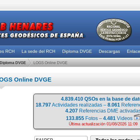
des RCH
La sede del RCH
Diploma DVGE
Descargas
Enlac
Diploma DVGE
LOGS Online DVGE
OGS Online DVGE
4.839.410 QSOs en la base de da
18.797
Actividades realizadas –
8.061
Referenc
4.207
Referencias DME activada
133.855
Fotos –
4.481
Videos
Última actualización 01/08/2026 11:09