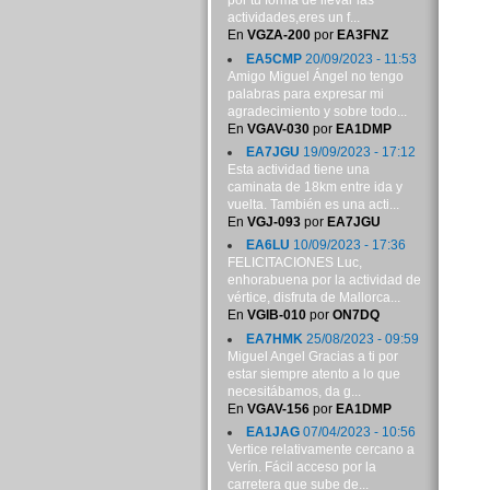
por tu forma de llevar las
actividades,eres un f...
En
VGZA-200
por
EA3FNZ
EA5CMP
20/09/2023 - 11:53
Amigo Miguel Ángel no tengo
palabras para expresar mi
agradecimiento y sobre todo...
En
VGAV-030
por
EA1DMP
EA7JGU
19/09/2023 - 17:12
Esta actividad tiene una
caminata de 18km entre ida y
vuelta. También es una acti...
En
VGJ-093
por
EA7JGU
EA6LU
10/09/2023 - 17:36
FELICITACIONES Luc,
enhorabuena por la actividad de
vértice, disfruta de Mallorca...
En
VGIB-010
por
ON7DQ
EA7HMK
25/08/2023 - 09:59
Miguel Angel Gracias a ti por
estar siempre atento a lo que
necesitábamos, da g...
En
VGAV-156
por
EA1DMP
EA1JAG
07/04/2023 - 10:56
Vertice relativamente cercano a
Verín. Fácil acceso por la
carretera que sube de...