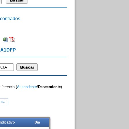
ontrados
:
 EA1DFP
eferencia (
Ascendente
/
Descendente
)
ma |
Indicativo
Día