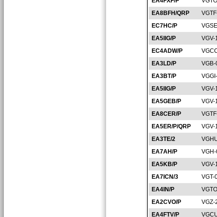
EA4FXF/P
VGTO
EA8BFH/QRP
VGTF
EC7HC/P
VGSE
EA5IIG/P
VGV-
EC4ADW/P
VGCC
EA3LD/P
VGB-
EA3BT/P
VGGI
EA5IIG/P
VGV-
EA5GEB/P
VGV-
EA8CER/P
VGTF
EA5ER/P/QRP
VGV-
EA3TE/2
VGHU
EA7AH/P
VGH-
EA5KB/P
VGV-
EA7ICN/3
VGT-
EA4IN/P
VGTO
EA2CVO/P
VGZ-
EA4FTV/P
VGCU