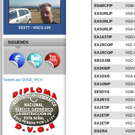
EG4RCF/P
VGM-
EA5URL/P
VGA-
EA5URL/P
VGA-
EE5TT - VGCS-109
EA5URL/P
VGA-
EA1AST/P
VGO-
SIGUENOS
EA1RCO/P
VGC-
EA1RCO/P
VGC-
EB1DJ/M
VGC-
EA5KB/P
VGV-
EA1DX/5
VGA-
Tweets por DVGE_RCH
EA1ON/P
VGS-
EE5DY/4
VGM-
EA2RY/1
VGS-
EA1ET/P
VGC-
EA1ET/P
VGC-
EA1ET/P
VGC-
EG1ISA
VGSA