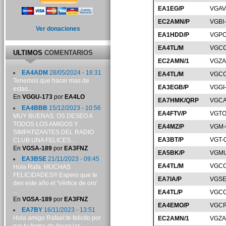
EA1EG/P
VGAV
EC2AMN/P
VGBI
Ver donaciones
EA1HDD/P
VGPO
EA4TL/M
VGCC
ULTIMOS
COMENTARIOS
EC2AMN/1
VGZA
EA4ADM
28/05/2024 - 16:31
EA4TL/M
VGCC
Tenemos que hacer mas de
EA3EGB/P
VGGI
estas....
En
VGGU-173
por
EA4LO
EA7HMK/QRP
VGCA
EA4BBB
15/12/2023 - 10:56
EA4FTV/P
VGTO
MUY BUENAS. OS DESEO A
TODOS LOS AMIGOS Y
EA4MZ/P
VGM-
SIMPATIZANTES DEL RADIO
EA3BT/P
VGT-
CLUB UNA FELICES...
En
VGSA-189
por
EA3FNZ
EA5BK/P
VGMU
EA3BSE
21/11/2023 - 09:45
EA4TL/M
VGCC
Hola Rafa. MUCHAS
FELICIDADES!!! Espero que te
EA7IA/P
VGSE
den este año el 'Vértice de oro'
...
EA4TL/P
VGCC
En
VGSA-189
por
EA3FNZ
EA4EMO/P
VGCR
EA7BY
16/11/2023 - 13:51
Hola amigo Rafael:te felicito por
EC2AMN/1
VGZA