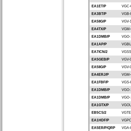
EA1ET/P
VGC-
EA3BT/P
VGB-
EA5IIG/P
VGV-
EA4TX/P
VGM-
EA1DMB/P
VGO-
EA1AP/P
VGBU
EA7ICN/2
VGSS
EA5GEB/P
VGV-
EA5IIG/P
VGV-
EA4ERJ/P
VGM-
EA1FBF/P
VGS-
EA1DMB/P
VGO-
EA1DMB/P
VGO-
EA1GTX/P
VGOU
EB5CS/2
VGTE
EA1HDF/P
VGPO
EA5ER/P/QRP
VGA-