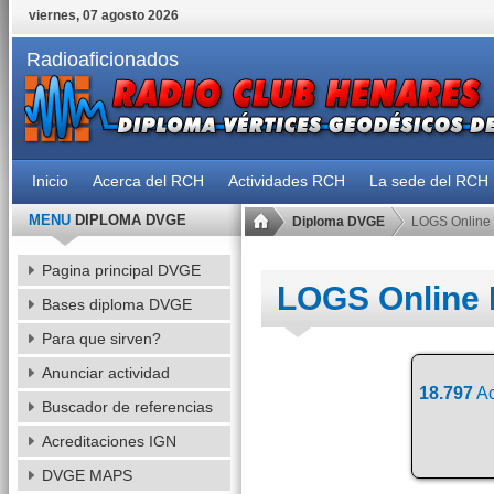
viernes, 07 agosto 2026
Radioaficionados
Inicio
Acerca del RCH
Actividades RCH
La sede del RCH
MENU
DIPLOMA DVGE
Diploma DVGE
LOGS Online
Pagina principal DVGE
LOGS Online
Bases diploma DVGE
Para que sirven?
Anunciar actividad
18.797
Ac
Buscador de referencias
Acreditaciones IGN
DVGE MAPS