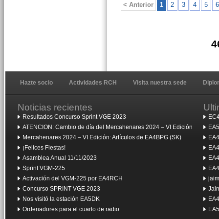
< Anterior
1
2
3
4
5
6
4
Hazte socio
Actividades RCH
Visita nuestra sede
Dipl
Noticias recientes
Ult
Resultados Concurso Sprint VGE 2023
EC4
ATENCION: Cambio de día del Mercahenares 2024 – VI Edición
EA5
Mercahenares 2024 – VI Edición: Artículos de EA4BPG (SK)
EA4
¡Felices Fiestas!
EA4
Asamblea Anual 11/11/2023
EA4
Sprint VGM-225
EA4
Activación del VGM-225 por EA4RCH
jai
Concurso SPRINT VGE 2023
Jai
Nos visitó la estación EA5DK
EA4
Ordenadores para el cuarto de radio
EA5