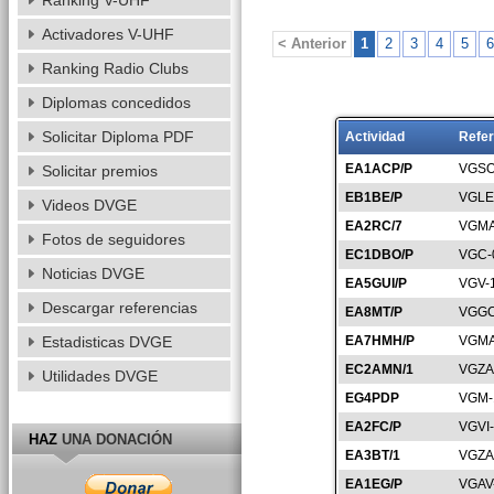
Ranking V-UHF
Activadores V-UHF
< Anterior
1
2
3
4
5
6
Ranking Radio Clubs
Diplomas concedidos
Solicitar Diploma PDF
Actividad
Refer
EA1ACP/P
VGSO
Solicitar premios
EB1BE/P
VGLE
Videos DVGE
EA2RC/7
VGMA
Fotos de seguidores
EC1DBO/P
VGC-
Noticias DVGE
EA5GUI/P
VGV-
Descargar referencias
EA8MT/P
VGGC
Estadisticas DVGE
EA7HMH/P
VGMA
EC2AMN/1
VGZA
Utilidades DVGE
EG4PDP
VGM-
EA2FC/P
VGVI
HAZ
UNA DONACIÓN
EA3BT/1
VGZA
EA1EG/P
VGAV