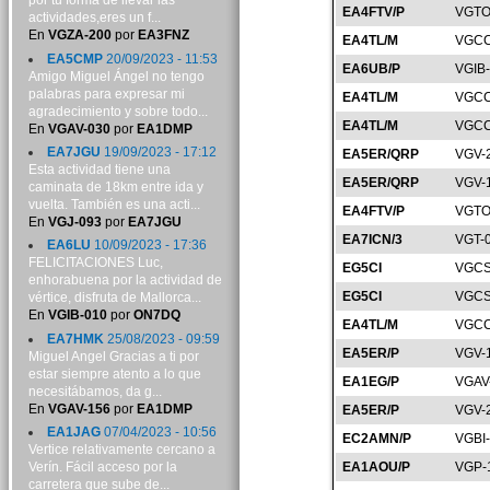
por tu forma de llevar las
EA4FTV/P
VGTO
actividades,eres un f...
En
VGZA-200
por
EA3FNZ
EA4TL/M
VGCC
EA5CMP
20/09/2023 - 11:53
EA6UB/P
VGIB
Amigo Miguel Ángel no tengo
palabras para expresar mi
EA4TL/M
VGCC
agradecimiento y sobre todo...
EA4TL/M
VGCC
En
VGAV-030
por
EA1DMP
EA7JGU
19/09/2023 - 17:12
EA5ER/QRP
VGV-
Esta actividad tiene una
EA5ER/QRP
VGV-
caminata de 18km entre ida y
vuelta. También es una acti...
EA4FTV/P
VGTO
En
VGJ-093
por
EA7JGU
EA7ICN/3
VGT-
EA6LU
10/09/2023 - 17:36
FELICITACIONES Luc,
EG5CI
VGCS
enhorabuena por la actividad de
EG5CI
VGCS
vértice, disfruta de Mallorca...
En
VGIB-010
por
ON7DQ
EA4TL/M
VGCC
EA7HMK
25/08/2023 - 09:59
EA5ER/P
VGV-
Miguel Angel Gracias a ti por
estar siempre atento a lo que
EA1EG/P
VGAV
necesitábamos, da g...
En
VGAV-156
por
EA1DMP
EA5ER/P
VGV-
EA1JAG
07/04/2023 - 10:56
EC2AMN/P
VGBI
Vertice relativamente cercano a
Verín. Fácil acceso por la
EA1AOU/P
VGP-
carretera que sube de...