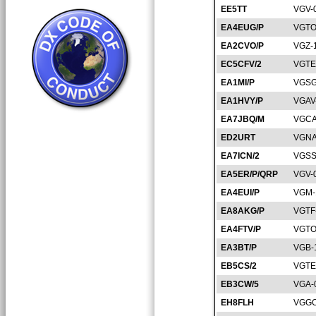
EE5TT
VGV-
EA4EUG/P
VGTO
EA2CVO/P
VGZ-
EC5CFV/2
VGTE
EA1MI/P
VGSG
EA1HVY/P
VGAV
EA7JBQ/M
VGCA
ED2URT
VGNA
EA7ICN/2
VGSS
EA5ER/P/QRP
VGV-
EA4EUI/P
VGM-
EA8AKG/P
VGTF
EA4FTV/P
VGTO
EA3BT/P
VGB-
EB5CS/2
VGTE
EB3CW/5
VGA-
EH8FLH
VGGC