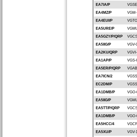
EA7IA/P
VGSE
EA4MZ/P
VGM-
EA4EUI/P
VGTO
EA5URE/P
VGMU
EA5GZY/P/QRP
VGCS
EA5IIG/P
VGV-
EA2KU/QRP
VGVI
EA1AP/P
VGS-
EA5ER/P/QRP
VGAB
EA7ICN/2
VGSS
EC2DM/P
VGSS
EA1DMB/P
VGO-
EA5IIG/P
VGMU
EA5TT/P/QRP
VGCS
EA1DMB/P
VGO-
EA5HCC/4
VGCR
EA5XU/P
VGV-