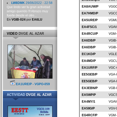
LW8DMK
29/06/2022 - 22:58
EA8AUW/P
VGGC
Que lindo ver tu gran actividad
amigo querido !!! Abrazo muy
EA7HMD/P
VGCO
fuerte desde el otro...
En
VGIB-024
por
EA6LU
EA5URE/P
VGMU
EA4FSC/1
VGAV
VIDEO
DVGE AL AZAR
EA4RCU/P
VGM-
EA6DB/P
VGIB
EA6DB/P
VGIB
EC1KD/P
VGLE
EA4MD/P
VGCU
EA1URF/P
VGC-
EE5GEB/P
VGA-
EE5GEB/P
VGA-
EA1URE/P - VGPO-059
EA3EBN/P
VGB-
ACTIVIDAD
DVGE AL AZAR
EA5WP/P
VGCS
EA4MY/1
VGAV
EA5IIG/P
VGV-
EG4RCF/P
VGM-