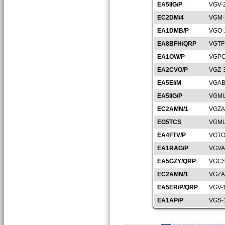
EA5IIG/P
VGV-
EC2DM/4
VGM-
EA1DMB/P
VGO-
EA8BFH/QRP
VGTF
EA1OW/P
VGPO
EA2CVO/P
VGZ-
EA5EI/M
VGAB
EA5IIG/P
VGMU
EC2AMN/1
VGZA
EG5TCS
VGMU
EA4FTV/P
VGTO
EA1RAG/P
VGVA
EA5GZY/QRP
VGCS
EC2AMN/1
VGZA
EA5ER/P/QRP
VGV-
EA1AP/P
VGS-