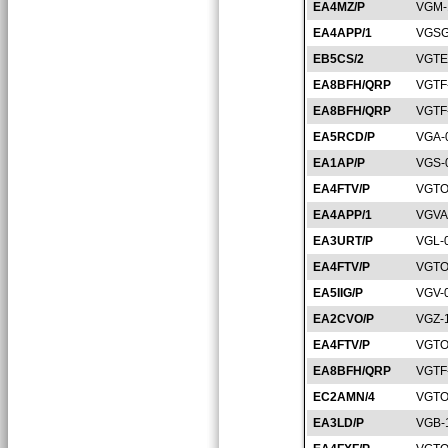
EA4MZ/P
VGM-
EA4APP/1
VGSG
EB5CS/2
VGTE
EA8BFH/QRP
VGTF
EA8BFH/QRP
VGTF
EA5RCD/P
VGA-
EA1AP/P
VGS-
EA4FTV/P
VGTO
EA4APP/1
VGVA
EA3URT/P
VGL-
EA4FTV/P
VGTO
EA5IIG/P
VGV-
EA2CVO/P
VGZ-
EA4FTV/P
VGTO
EA8BFH/QRP
VGTF
EC2AMN/4
VGTO
EA3LD/P
VGB-