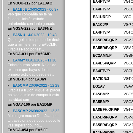
EA4FTV/P
VGTO
En
VGOU-112
por
EA1JAG
EA4FTV/P
VGCU
EA1BJE
13/03/2023 - 00:37
Veo que compañía no te ha
EA1URF/P
VGC-
faltado. Habrás estado
entretenido con tanto ganado. ...
EA1CJ/P
VGP-
En
VGSA-222
por
EA3FNZ
EA4FTV/P
VGTO
EA5NU
14/01/2023 - 19:43
Que orgullo siempre poder decir
EA5ER/P/QRP
VGV-
que a mí me enseñó EA5CMP.
EA5ER/P/QRP
VGV-
Gracias Paco por est...
En
VGA-031
por
EA5CMP
EC2AMN/P
VGBI
EA4MY
06/01/2023 - 11:30
EA4ESP/QRP
VGCC
Enhorabuena Albert. No es de
extrañar que haya sido la
EA4FTV/P
VGCU
primera actividad desde es...
EA7ICN/3
VGT-
En
VGL-104
por
EA3IW
EA5CMP
23/09/2022 - 12:28
EG1AV
VGAV
Gracias a ti Don Miguel el placer
EA5BM/P
VGCS
ha sido el mío de compartir esta
actividad con ...
EA5BM/P
VGCS
En
VGAV-166
por
EA1DMP
EA8BFH/QRP/P
VGTF
EA5CMP
26/08/2022 - 13:32
Me alegro mucho Don Juan por
EA5ER/P/QRP
VGV-
tu trayectoria que poco a poco te
EA5ER/P/QRP
VGV-
vas superando, incl...
En
VGA-054
por
EA5IFF
EA1NW/QRP
VGC-