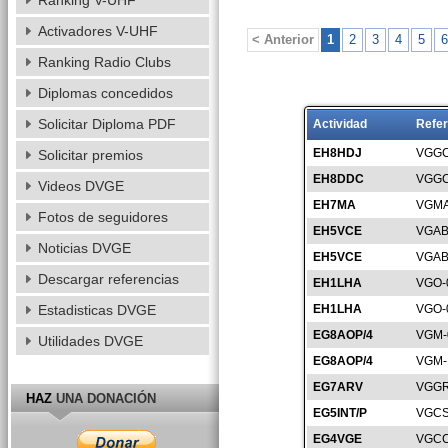
Ranking V-UHF
Activadores V-UHF
< Anterior
1
2
3
4
5
6
Ranking Radio Clubs
Diplomas concedidos
Solicitar Diploma PDF
Actividad
Refer
EH8HDJ
VGGC
Solicitar premios
EH8DDC
VGGC
Videos DVGE
EH7MA
VGMA
Fotos de seguidores
EH5VCE
VGAB
Noticias DVGE
EH5VCE
VGAB
Descargar referencias
EH1LHA
VGO-
Estadisticas DVGE
EH1LHA
VGO-
EG8AOP/4
VGM-
Utilidades DVGE
EG8AOP/4
VGM-
EG7ARV
VGGR
HAZ
UNA DONACIÓN
EG5INT/P
VGCS
EG4VGE
VGCC