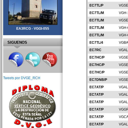
EC7TL/P
VGSE
EC7TL/M
VGH-
EC7TL/M
VGSE
EC7TL/M
VGH-
EA3RCG - VGGI-055
EC7TL/M
VGH-
SIGUENOS
EC7TL/4
VGBA
EC7RC
VGAL
EC7HC/P
VGSE
EC7HC/P
VGSE
EC7HC/P
VGSE
Tweets por DVGE_RCH
EC7DNB/P
VGSE
EC7AT/P
VGAL
EC7AT/P
VGAL
EC7AT/P
VGAL
EC7AT/P
VGGR
EC7AT/P
VGCA
EC7AT/P
VGAL