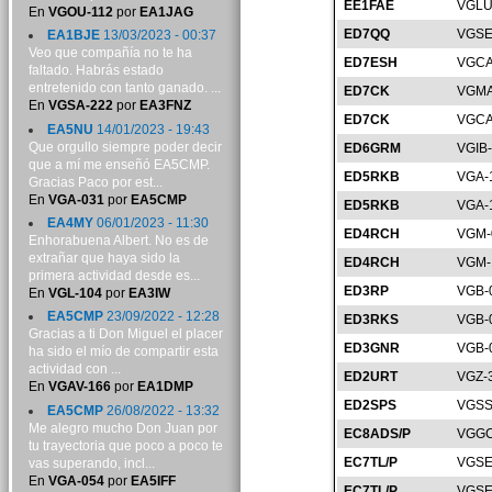
EE1FAE
VGLU
En
VGOU-112
por
EA1JAG
ED7QQ
VGSE
EA1BJE
13/03/2023 - 00:37
Veo que compañía no te ha
ED7ESH
VGCA
faltado. Habrás estado
entretenido con tanto ganado. ...
ED7CK
VGMA
En
VGSA-222
por
EA3FNZ
ED7CK
VGCA
EA5NU
14/01/2023 - 19:43
Que orgullo siempre poder decir
ED6GRM
VGIB
que a mí me enseñó EA5CMP.
ED5RKB
VGA-
Gracias Paco por est...
En
VGA-031
por
EA5CMP
ED5RKB
VGA-
EA4MY
06/01/2023 - 11:30
ED4RCH
VGM-
Enhorabuena Albert. No es de
extrañar que haya sido la
ED4RCH
VGM-
primera actividad desde es...
ED3RP
VGB-
En
VGL-104
por
EA3IW
EA5CMP
23/09/2022 - 12:28
ED3RKS
VGB-
Gracias a ti Don Miguel el placer
ED3GNR
VGB-
ha sido el mío de compartir esta
actividad con ...
ED2URT
VGZ-
En
VGAV-166
por
EA1DMP
ED2SPS
VGSS
EA5CMP
26/08/2022 - 13:32
Me alegro mucho Don Juan por
EC8ADS/P
VGGC
tu trayectoria que poco a poco te
EC7TL/P
VGSE
vas superando, incl...
En
VGA-054
por
EA5IFF
EC7TL/P
VGSE