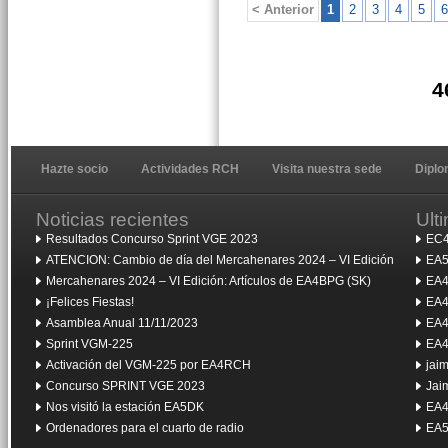
< Anterior
1
2
3
4
5
6
4
Hazte socio
Actividades RCH
Visita nuestra sede
Dipl
Noticias recientes
Ult
Resultados Concurso Sprint VGE 2023
EC4
ATENCION: Cambio de día del Mercahenares 2024 – VI Edición
EA5
Mercahenares 2024 – VI Edición: Artículos de EA4BPG (SK)
EA4
¡Felices Fiestas!
EA4
Asamblea Anual 11/11/2023
EA4
Sprint VGM-225
EA4
Activación del VGM-225 por EA4RCH
jai
Concurso SPRINT VGE 2023
Jai
Nos visitó la estación EA5DK
EA4
Ordenadores para el cuarto de radio
EA5