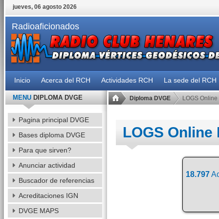
jueves, 06 agosto 2026
Radioaficionados
Inicio
Acerca del RCH
Actividades RCH
La sede del RCH
MENU
DIPLOMA DVGE
Diploma DVGE
LOGS Online
Pagina principal DVGE
LOGS Online
Bases diploma DVGE
Para que sirven?
Anunciar actividad
18.797
Ac
Buscador de referencias
Acreditaciones IGN
DVGE MAPS