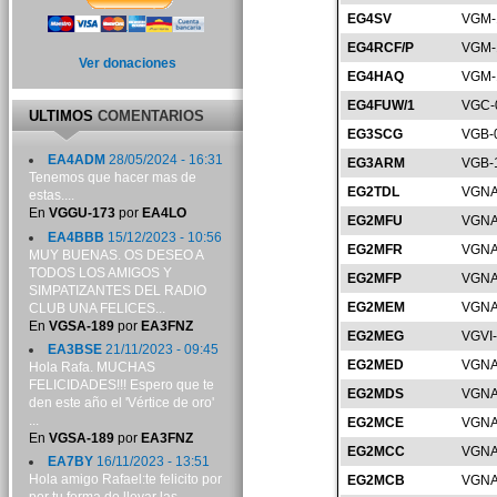
EG4SV
VGM-
EG4RCF/P
VGM-
Ver donaciones
EG4HAQ
VGM-
EG4FUW/1
VGC-
ULTIMOS
COMENTARIOS
EG3SCG
VGB-
EA4ADM
28/05/2024 - 16:31
EG3ARM
VGB-
Tenemos que hacer mas de
EG2TDL
VGNA
estas....
En
VGGU-173
por
EA4LO
EG2MFU
VGNA
EA4BBB
15/12/2023 - 10:56
EG2MFR
VGNA
MUY BUENAS. OS DESEO A
TODOS LOS AMIGOS Y
EG2MFP
VGNA
SIMPATIZANTES DEL RADIO
EG2MEM
VGNA
CLUB UNA FELICES...
En
VGSA-189
por
EA3FNZ
EG2MEG
VGVI
EA3BSE
21/11/2023 - 09:45
EG2MED
VGNA
Hola Rafa. MUCHAS
FELICIDADES!!! Espero que te
EG2MDS
VGNA
den este año el 'Vértice de oro'
...
EG2MCE
VGNA
En
VGSA-189
por
EA3FNZ
EG2MCC
VGNA
EA7BY
16/11/2023 - 13:51
Hola amigo Rafael:te felicito por
EG2MCB
VGNA