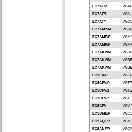
EC7AT/P
VGAL
EC7AT/5
VGA-
EC7AT/4
VGCU
EC7AMY/M
VGSE
EC7AMP/P
VGMA
EC7AMP/P
VGMA
EC7AKV/M
VGSE
EC7AKV/M
VGSE
EC7AKV/M
VGSE
EC5EA/P
VGIB
EC5CFV/P
VGTE
EC5CFV/2
VGTE
EC5CFV/2
VGTE
EC5CFV
VGV-
EC5BME/P
VGCS
EC5AQF/P
VGMU
EC5ANF/P
VGCS