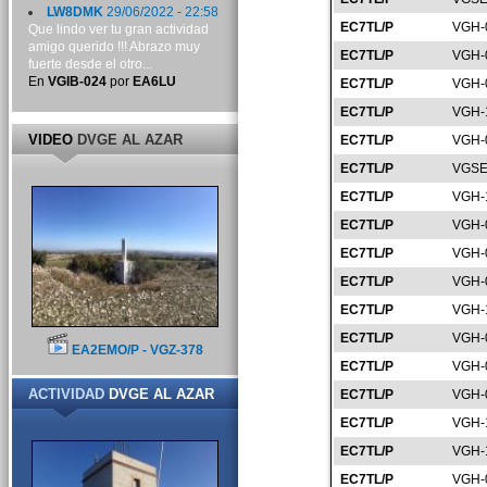
LW8DMK
29/06/2022 - 22:58
EC7TL/P
VGH-
Que lindo ver tu gran actividad
amigo querido !!! Abrazo muy
EC7TL/P
VGH-
fuerte desde el otro...
En
VGIB-024
por
EA6LU
EC7TL/P
VGH-
EC7TL/P
VGH-
VIDEO
DVGE AL AZAR
EC7TL/P
VGH-
EC7TL/P
VGSE
EC7TL/P
VGH-
EC7TL/P
VGH-
EC7TL/P
VGH-
EC7TL/P
VGH-
EC7TL/P
VGH-
EC7TL/P
VGH-
EA2EMO/P - VGZ-378
EC7TL/P
VGH-
ACTIVIDAD
DVGE AL AZAR
EC7TL/P
VGH-
EC7TL/P
VGH-
EC7TL/P
VGH-
EC7TL/P
VGH-