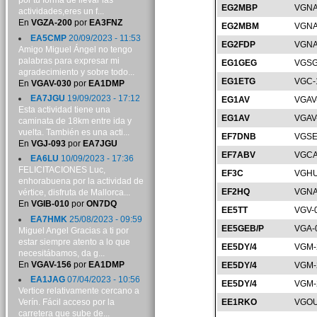
por tu forma de llevar las
EG2MBP
VGNA
actividades,eres un f...
En
VGZA-200
por
EA3FNZ
EG2MBM
VGNA
EA5CMP
20/09/2023 - 11:53
EG2FDP
VGNA
Amigo Miguel Ángel no tengo
palabras para expresar mi
EG1GEG
VGSG
agradecimiento y sobre todo...
EG1ETG
VGC-
En
VGAV-030
por
EA1DMP
EA7JGU
19/09/2023 - 17:12
EG1AV
VGAV
Esta actividad tiene una
EG1AV
VGAV
caminata de 18km entre ida y
vuelta. También es una acti...
EF7DNB
VGSE
En
VGJ-093
por
EA7JGU
EF7ABV
VGCA
EA6LU
10/09/2023 - 17:36
FELICITACIONES Luc,
EF3C
VGHU
enhorabuena por la actividad de
EF2HQ
VGNA
vértice, disfruta de Mallorca...
En
VGIB-010
por
ON7DQ
EE5TT
VGV-
EA7HMK
25/08/2023 - 09:59
EE5GEB/P
VGA-
Miguel Angel Gracias a ti por
estar siempre atento a lo que
EE5DY/4
VGM-
necesitábamos, da g...
En
VGAV-156
por
EA1DMP
EE5DY/4
VGM-
EA1JAG
07/04/2023 - 10:56
EE5DY/4
VGM-
Vertice relativamente cercano a
Verín. Fácil acceso por la
EE1RKO
VGOU
carretera que sube de...