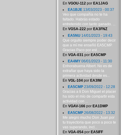
En
VGOU-112
por
EA1JAG
EA1BJE
13/03/2023 - 00:37
Veo que compañía no te ha
faltado. Habrás estado
entretenido con tanto ganado. ...
En
VGSA-222
por
EA3FNZ
EA5NU
14/01/2023 - 19:43
Que orgullo siempre poder decir
que a mí me enseñó EA5CMP.
Gracias Paco por est...
En
VGA-031
por
EA5CMP
EA4MY
06/01/2023 - 11:30
Enhorabuena Albert. No es de
extrañar que haya sido la
primera actividad desde es...
En
VGL-104
por
EA3IW
EA5CMP
23/09/2022 - 12:28
Gracias a ti Don Miguel el placer
ha sido el mío de compartir esta
actividad con ...
En
VGAV-166
por
EA1DMP
EA5CMP
26/08/2022 - 13:32
Me alegro mucho Don Juan por
tu trayectoria que poco a poco te
vas superando, incl...
En
VGA-054
por
EA5IFF