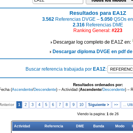
Resultados para EA1Z
3.562
Referencias DVGE –
5.050
QSOs enc
2.316
Referencias DME
Ranking General:
#223
Descargar log completo de EA1Z en:
Descargar diploma DVGE en pdf d
Buscar referencia trabajada por
EA1Z
:
Resultados ordenados por:
Fecha (
Ascendente
/
Descendente
) – Actividad (
Ascendente
/
Descendente
) – 
Anterior
1
2
3
4
5
6
7
8
9
10
Siguiente >
>>
… Ulti
Viendo la pagina:
1
de 26
Actividad
Referencia
DME
Banda
Modo