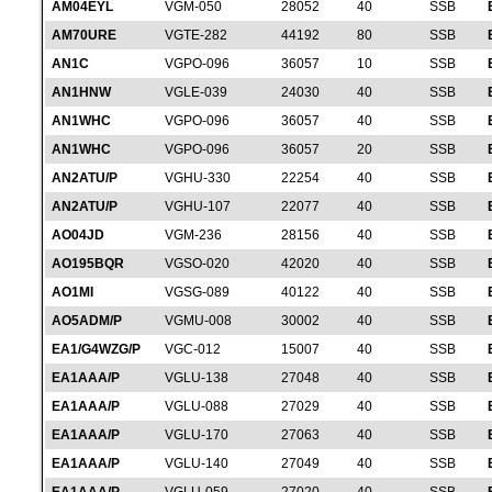
AM04EYL
VGM-050
28052
40
SSB
AM70URE
VGTE-282
44192
80
SSB
AN1C
VGPO-096
36057
10
SSB
AN1HNW
VGLE-039
24030
40
SSB
AN1WHC
VGPO-096
36057
40
SSB
AN1WHC
VGPO-096
36057
20
SSB
AN2ATU/P
VGHU-330
22254
40
SSB
AN2ATU/P
VGHU-107
22077
40
SSB
AO04JD
VGM-236
28156
40
SSB
AO195BQR
VGSO-020
42020
40
SSB
AO1MI
VGSG-089
40122
40
SSB
AO5ADM/P
VGMU-008
30002
40
SSB
EA1/G4WZG/P
VGC-012
15007
40
SSB
EA1AAA/P
VGLU-138
27048
40
SSB
EA1AAA/P
VGLU-088
27029
40
SSB
EA1AAA/P
VGLU-170
27063
40
SSB
EA1AAA/P
VGLU-140
27049
40
SSB