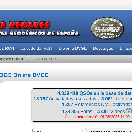
des RCH
La sede del RCH
Diploma DVGE
Descargas
Enlac
Diploma DVGE
LOGS Online DVGE
OGS Online DVGE
4.839.410 QSOs en la base de da
18.797
Actividades realizadas –
8.061
Referenc
4.207
Referencias DME activada
133.855
Fotos –
4.481
Videos
Última actualización 01/08/2026 11:09