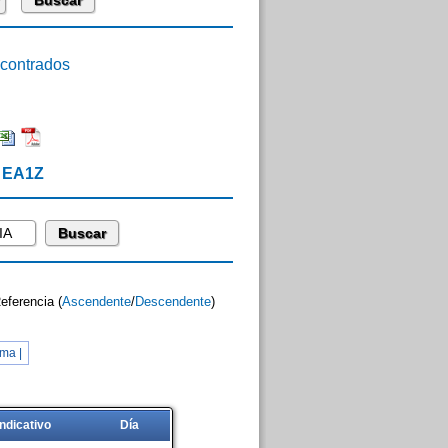
ontrados
e EA1Z
Referencia (
Ascendente
/
Descendente
)
ma |
Indicativo
Día