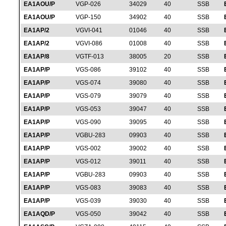
EA1AOU/P
VGP-026
34029
40
SSB
EA1AOU/P
VGP-150
34902
40
SSB
EA1AP/2
VGVI-041
01046
40
SSB
EA1AP/2
VGVI-086
01008
40
SSB
EA1AP/8
VGTF-013
38005
20
SSB
EA1AP/P
VGS-086
39102
40
SSB
EA1AP/P
VGS-074
39080
40
SSB
EA1AP/P
VGS-079
39079
40
SSB
EA1AP/P
VGS-053
39047
40
SSB
EA1AP/P
VGS-090
39095
40
SSB
EA1AP/P
VGBU-283
09903
40
SSB
EA1AP/P
VGS-002
39002
40
SSB
EA1AP/P
VGS-012
39011
40
SSB
EA1AP/P
VGBU-283
09903
40
SSB
EA1AP/P
VGS-083
39083
40
SSB
EA1AP/P
VGS-039
39030
40
SSB
EA1AQD/P
VGS-050
39042
40
SSB