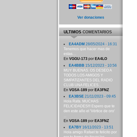
Ver donaciones
ULTIMOS
COMENTARIOS
EA4ADM
28/05/2024 - 16:31
Tenemos que hacer mas de
estas....
En
VGGU-173
por
EA4LO
EA4BBB
15/12/2023 - 10:56
MUY BUENAS. OS DESEO A
TODOS LOS AMIGOS Y
SIMPATIZANTES DEL RADIO
CLUB UNA FELICES...
En
VGSA-189
por
EA3FNZ
EA3BSE
21/11/2023 - 09:45
Hola Rafa. MUCHAS
FELICIDADES!!! Espero que te
den este año el 'Vértice de oro'
...
En
VGSA-189
por
EA3FNZ
EA7BY
16/11/2023 - 13:51
Hola amigo Rafael:te felicito por