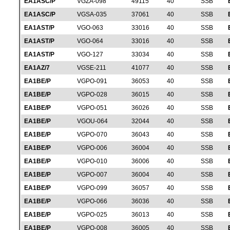
EA1ASC/P
VGZA-098
49115
40
SSB
EA1ASC/P
VGSA-035
37061
40
SSB
EA1AST/P
VGO-063
33016
40
SSB
EA1AST/P
VGO-064
33016
40
SSB
EA1AST/P
VGO-127
33034
40
SSB
EA1AZ/7
VGSE-211
41077
40
SSB
EA1BE/P
VGPO-091
36053
40
SSB
EA1BE/P
VGPO-028
36015
40
SSB
EA1BE/P
VGPO-051
36026
40
SSB
EA1BE/P
VGOU-064
32044
40
SSB
EA1BE/P
VGPO-070
36043
40
SSB
EA1BE/P
VGPO-006
36004
40
SSB
EA1BE/P
VGPO-010
36006
40
SSB
EA1BE/P
VGPO-007
36004
40
SSB
EA1BE/P
VGPO-099
36057
40
SSB
EA1BE/P
VGPO-066
36036
40
SSB
EA1BE/P
VGPO-025
36013
40
SSB
EA1BE/P
VGPO-008
36005
40
SSB