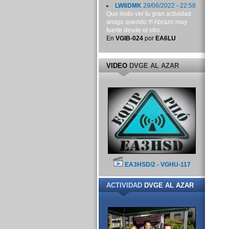
LW8DMK
29/06/2022 - 22:58
Que lindo ver tu gran actividad
amigo querido !!! Abrazo muy
fuerte desde el otro...
En
VGIB-024
por
EA6LU
VIDEO
DVGE AL AZAR
EA3HSD/2 - VGHU-117
ACTIVIDAD
DVGE AL AZAR