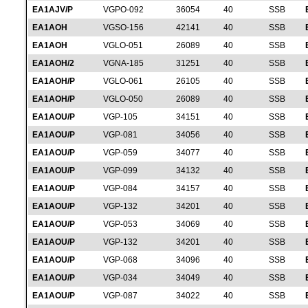
EA1AJV/P
VGPO-092
36054
40
SSB
EA1AOH
VGSO-156
42141
40
SSB
EA1AOH
VGLO-051
26089
40
SSB
EA1AOH/2
VGNA-185
31251
40
SSB
EA1AOH/P
VGLO-061
26105
40
SSB
EA1AOH/P
VGLO-050
26089
40
SSB
EA1AOU/P
VGP-105
34151
40
SSB
EA1AOU/P
VGP-081
34056
40
SSB
EA1AOU/P
VGP-059
34077
40
SSB
EA1AOU/P
VGP-099
34132
40
SSB
EA1AOU/P
VGP-084
34157
40
SSB
EA1AOU/P
VGP-132
34201
40
SSB
EA1AOU/P
VGP-053
34069
40
SSB
EA1AOU/P
VGP-132
34201
40
SSB
EA1AOU/P
VGP-068
34096
40
SSB
EA1AOU/P
VGP-034
34049
40
SSB
EA1AOU/P
VGP-087
34022
40
SSB