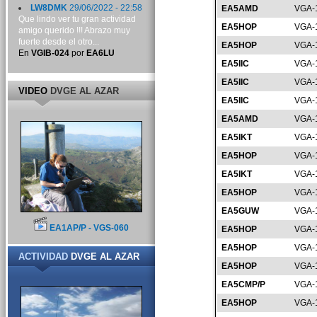
LW8DMK
29/06/2022 - 22:58
EA5AMD
VGA-
Que lindo ver tu gran actividad
EA5HOP
VGA-
amigo querido !!! Abrazo muy
fuerte desde el otro...
EA5HOP
VGA-
En
VGIB-024
por
EA6LU
EA5IIC
VGA-
EA5IIC
VGA-
VIDEO
DVGE AL AZAR
EA5IIC
VGA-
EA5AMD
VGA-
EA5IKT
VGA-
EA5HOP
VGA-
EA5IKT
VGA-
EA5HOP
VGA-
EA5GUW
VGA-
EA1AP/P - VGS-060
EA5HOP
VGA-
EA5HOP
VGA-
ACTIVIDAD
DVGE AL AZAR
EA5HOP
VGA-
EA5CMP/P
VGA-
EA5HOP
VGA-