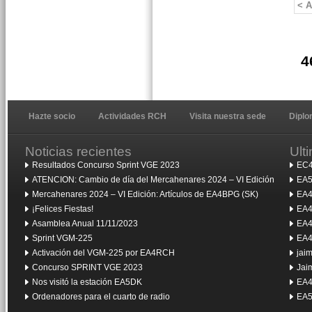
< A
4
Hazte socio
Actividades RCH
Visita nuestra sede
Dipl
Noticias recientes
Ult
Resultados Concurso Sprint VGE 2023
EC4
ATENCION: Cambio de día del Mercahenares 2024 – VI Edición
EA5
Mercahenares 2024 – VI Edición: Artículos de EA4BPG (SK)
EA4
¡Felices Fiestas!
EA4
Asamblea Anual 11/11/2023
EA4
Sprint VGM-225
EA4
Activación del VGM-225 por EA4RCH
jai
Concurso SPRINT VGE 2023
Jai
Nos visitó la estación EA5DK
EA4
Ordenadores para el cuarto de radio
EA5