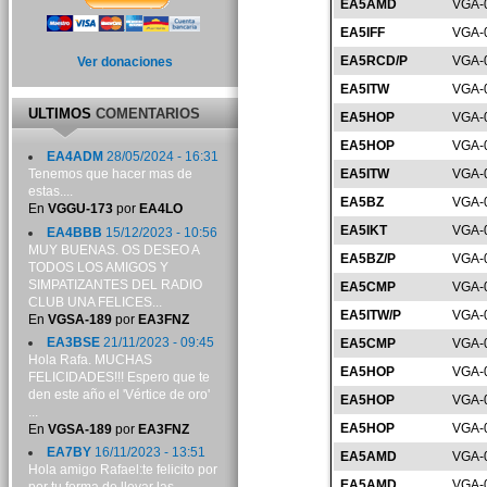
EA5AMD
VGA-
EA5IFF
VGA-
EA5RCD/P
VGA-
Ver donaciones
EA5ITW
VGA-
ULTIMOS
COMENTARIOS
EA5HOP
VGA-
EA5HOP
VGA-
EA4ADM
28/05/2024 - 16:31
EA5ITW
VGA-
Tenemos que hacer mas de
estas....
EA5BZ
VGA-
En
VGGU-173
por
EA4LO
EA5IKT
VGA-
EA4BBB
15/12/2023 - 10:56
MUY BUENAS. OS DESEO A
EA5BZ/P
VGA-
TODOS LOS AMIGOS Y
SIMPATIZANTES DEL RADIO
EA5CMP
VGA-
CLUB UNA FELICES...
EA5ITW/P
VGA-
En
VGSA-189
por
EA3FNZ
EA3BSE
21/11/2023 - 09:45
EA5CMP
VGA-
Hola Rafa. MUCHAS
EA5HOP
VGA-
FELICIDADES!!! Espero que te
den este año el 'Vértice de oro'
EA5HOP
VGA-
...
EA5HOP
VGA-
En
VGSA-189
por
EA3FNZ
EA7BY
16/11/2023 - 13:51
EA5AMD
VGA-
Hola amigo Rafael:te felicito por
EA5AMD
VGA-