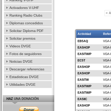
Ranking V-UHF
Activadores V-UHF
< A
Ranking Radio Clubs
Diplomas concedidos
Solicitar Diploma PDF
Actividad
Refer
Solicitar premios
EB5AQ
VGA-
Videos DVGE
EA5HOP
VGA-
Fotos de seguidores
EA5ITW/P
VGA-
EC5T
VGA-
Noticias DVGE
EA5HOP
VGA-
Descargar referencias
EA5HOP
VGA-
Estadisticas DVGE
EA5ITW
VGA-
Utilidades DVGE
EA5ITW/P
VGA-
EA5ITW/P
VGA-
HAZ
UNA DONACIÓN
EA5IIC
VGA-
EA5HOP
VGA-