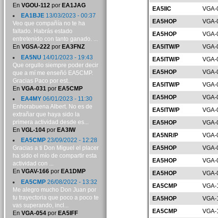
En
VGOU-112
por
EA1JAG
EA5IIC
VGA-
EA1BJE
13/03/2023 - 00:37
EA5HOP
VGA-
Veo que compañía no te ha
faltado. Habrás estado
EA5HOP
VGA-
entretenido con tanto ganado. ...
EA5ITW/P
VGA-
En
VGSA-222
por
EA3FNZ
EA5NU
14/01/2023 - 19:43
EA5ITW/P
VGA-
Que orgullo siempre poder decir
EA5HOP
VGA-
que a mí me enseñó EA5CMP.
Gracias Paco por est...
EA5ITW/P
VGA-
En
VGA-031
por
EA5CMP
EA5HOP
VGA-
EA4MY
06/01/2023 - 11:30
Enhorabuena Albert. No es de
EA5ITW/P
VGA-
extrañar que haya sido la
primera actividad desde es...
EA5HOP
VGA-
En
VGL-104
por
EA3IW
EA5NR/P
VGA-
EA5CMP
23/09/2022 - 12:28
EA5HOP
VGA-
Gracias a ti Don Miguel el placer
ha sido el mío de compartir esta
EA5HOP
VGA-
actividad con ...
En
VGAV-166
por
EA1DMP
EA5HOP
VGA-
EA5CMP
26/08/2022 - 13:32
EA5CMP
VGA-
Me alegro mucho Don Juan por
tu trayectoria que poco a poco te
EA5HOP
VGA-
vas superando, incl...
EA5CMP
VGA-
En
VGA-054
por
EA5IFF