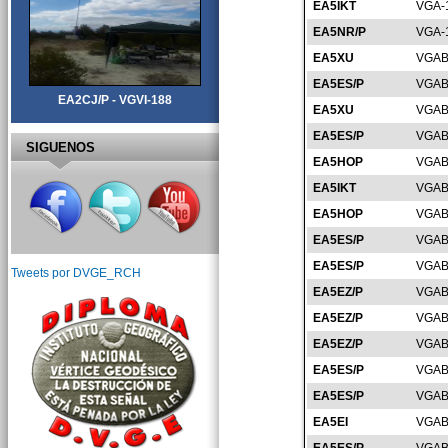
EA5IKT
VGA-
EA5NR/P
VGA-
EA5XU
VGAB
EA5ES/P
VGAB
EA2CJ/P - VGVI-188
EA5XU
VGAB
EA5ES/P
VGAB
SIGUENOS
EA5HOP
VGAB
EA5IKT
VGAB
EA5HOP
VGAB
EA5ES/P
VGAB
EA5ES/P
VGAB
Tweets por DVGE_RCH
EA5EZ/P
VGAB
EA5EZ/P
VGAB
EA5EZ/P
VGAB
EA5ES/P
VGAB
EA5ES/P
VGAB
EA5EI
VGAB