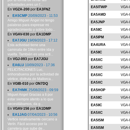
por tu forma de llevar las
actividades,eres un f...
EA5ITW/P
VGA-
En
VGZA-200
por
EA3FNZ
EA5AMD
VGA-
EA5CMP
20/09/2023 - 11:53
Amigo Miguel Ángel no tengo
EA5JNP
VGA-
palabras para expresar mi
agradecimiento y sobre todo...
EA5IIC
VGA-
En
VGAV-030
por
EA1DMP
EA5IPM
VGA-
EA7JGU
19/09/2023 - 17:12
EA4URA
VGA-
Esta actividad tiene una
caminata de 18km entre ida y
EA5IIC
VGA-
vuelta. También es una acti...
En
VGJ-093
por
EA7JGU
EA5XC
VGA-
EA6LU
10/09/2023 - 17:36
EA5XC
VGA-
FELICITACIONES Luc,
enhorabuena por la actividad de
EA5XC
VGA-
vértice, disfruta de Mallorca...
EA5XC
VGA-
En
VGIB-010
por
ON7DQ
EA7HMK
25/08/2023 - 09:59
EA5HOP
VGA-
Miguel Angel Gracias a ti por
EA5IIC
VGA-
estar siempre atento a lo que
necesitábamos, da g...
EA5IIC
VGA-
En
VGAV-156
por
EA1DMP
EA5XC
VGA-
EA1JAG
07/04/2023 - 10:56
Vertice relativamente cercano a
EA5ISM
VGA-
Verín. Fácil acceso por la
EA5ISM
VGA-
carretera que sube de...