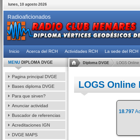
lunes, 10 agosto 2026
Radioaficionados
Inicio
Acerca del RCH
Actividades RCH
La sede del RCH
MENU
DIPLOMA DVGE
Diploma DVGE
LOGS Online
Pagina principal DVGE
LOGS Online
Bases diploma DVGE
Para que sirven?
Anunciar actividad
18.797
Ac
Buscador de referencias
Acreditaciones IGN
DVGE MAPS