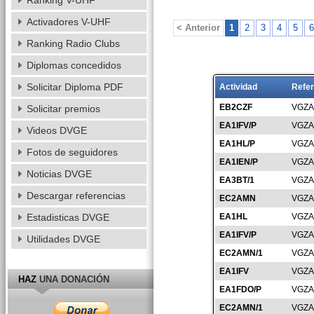
Ranking V-UHF
Activadores V-UHF
< Anterior
1
2
3
4
5
6
Ranking Radio Clubs
Diplomas concedidos
Solicitar Diploma PDF
Actividad
Refer
EB2CZF
VGZA
Solicitar premios
EA1IFV/P
VGZA
Videos DVGE
EA1HL/P
VGZA
Fotos de seguidores
EA1IEN/P
VGZA
Noticias DVGE
EA3BT/1
VGZA
Descargar referencias
EC2AMN
VGZA
Estadisticas DVGE
EA1HL
VGZA
EA1IFV/P
VGZA
Utilidades DVGE
EC2AMN/1
VGZA
EA1IFV
VGZA
HAZ
UNA DONACIÓN
EA1FDO/P
VGZA
EC2AMN/1
VGZA