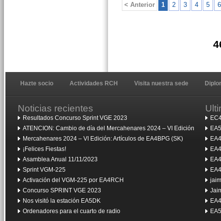
< Anterior
1
2
3
4
5
6
4
Hazte socio
Actividades RCH
Visita nuestra sede
Dipl
Noticias recientes
Ult
Resultados Concurso Sprint VGE 2023
EC4
ATENCION: Cambio de día del Mercahenares 2024 – VI Edición
EA5
Mercahenares 2024 – VI Edición: Artículos de EA4BPG (SK)
EA4
¡Felices Fiestas!
EA4
Asamblea Anual 11/11/2023
EA4
Sprint VGM-225
EA4
Activación del VGM-225 por EA4RCH
jai
Concurso SPRINT VGE 2023
Jai
Nos visitó la estación EA5DK
EA4
Ordenadores para el cuarto de radio
EA5