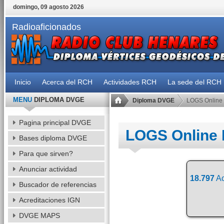
domingo, 09 agosto 2026
Radioaficionados
Inicio
Acerca del RCH
Actividades RCH
La sede del RCH
MENU
DIPLOMA DVGE
Diploma DVGE
LOGS Online
Pagina principal DVGE
LOGS Online
Bases diploma DVGE
Para que sirven?
Anunciar actividad
18.797
Ac
Buscador de referencias
Acreditaciones IGN
DVGE MAPS