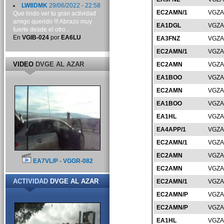
LW8DMK
29/06/2022 - 22:58
EC2AMN/1
VGZA
Que lindo ver tu gran actividad
amigo querido !!! Abrazo muy
EA1DGL
VGZA
fuerte desde el otro...
En
VGIB-024
por
EA6LU
EA3FNZ
VGZA
EC2AMN/1
VGZA
VIDEO
DVGE AL AZAR
EC2AMN
VGZA
EA1BOO
VGZA
EC2AMN
VGZA
EA1BOO
VGZA
EA1HL
VGZA
EA4APP/1
VGZA
EC2AMN/1
VGZA
EC2AMN
VGZA
EA7VL/P - VGGR-082
EC2AMN
VGZA
ACTIVIDAD
DVGE AL AZAR
EC2AMN/1
VGZA
EC2AMN/P
VGZA
EC2AMN/P
VGZA
EA1HL
VGZA