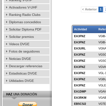
Ranking V-UHF
Activadores V-UHF
< Anterior
1
Ranking Radio Clubs
Diplomas concedidos
Solicitar Diploma PDF
Actividad
Refer
EA3FNZ
VGIB
Solicitar premios
EA3FNZ
VGIB
Videos DVGE
EA3URL
VGNA
Fotos de seguidores
EA3FNZ
VGSG
Noticias DVGE
EA3FNZ
VGSG
Descargar referencias
EA3FNZ
VGVA
Estadisticas DVGE
EA3FNZ
VGL-
EA3FNZ
VGBU
Utilidades DVGE
EA3FNZ
VGLE
EA1DMP
VGAV
HAZ
UNA DONACIÓN
EA3RKM
VGAB
EB5CS/2
VGTE