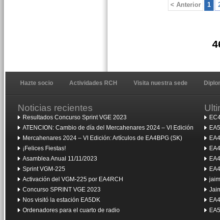
< Anterior
1
4
Hazte socio
Actividades RCH
Visita nuestra sede
Dipl
Noticias recientes
Ult
Resultados Concurso Sprint VGE 2023
EC4
ATENCION: Cambio de día del Mercahenares 2024 – VI Edición
EA5
Mercahenares 2024 – VI Edición: Artículos de EA4BPG (SK)
EA4
¡Felices Fiestas!
EA4
Asamblea Anual 11/11/2023
EA4
Sprint VGM-225
EA4
Activación del VGM-225 por EA4RCH
jai
Concurso SPRINT VGE 2023
Jai
Nos visitó la estación EA5DK
EA4
Ordenadores para el cuarto de radio
EA5