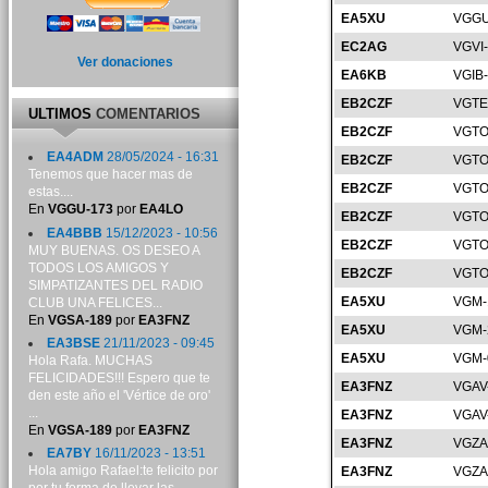
EA5XU
VGGU
EC2AG
VGVI
Ver donaciones
EA6KB
VGIB
EB2CZF
VGTE
ULTIMOS
COMENTARIOS
EB2CZF
VGTO
EA4ADM
28/05/2024 - 16:31
EB2CZF
VGTO
Tenemos que hacer mas de
EB2CZF
VGTO
estas....
En
VGGU-173
por
EA4LO
EB2CZF
VGTO
EA4BBB
15/12/2023 - 10:56
EB2CZF
VGTO
MUY BUENAS. OS DESEO A
TODOS LOS AMIGOS Y
EB2CZF
VGTO
SIMPATIZANTES DEL RADIO
EA5XU
VGM-
CLUB UNA FELICES...
En
VGSA-189
por
EA3FNZ
EA5XU
VGM-
EA3BSE
21/11/2023 - 09:45
EA5XU
VGM-
Hola Rafa. MUCHAS
FELICIDADES!!! Espero que te
EA3FNZ
VGAV
den este año el 'Vértice de oro'
...
EA3FNZ
VGAV
En
VGSA-189
por
EA3FNZ
EA3FNZ
VGZA
EA7BY
16/11/2023 - 13:51
Hola amigo Rafael:te felicito por
EA3FNZ
VGZA