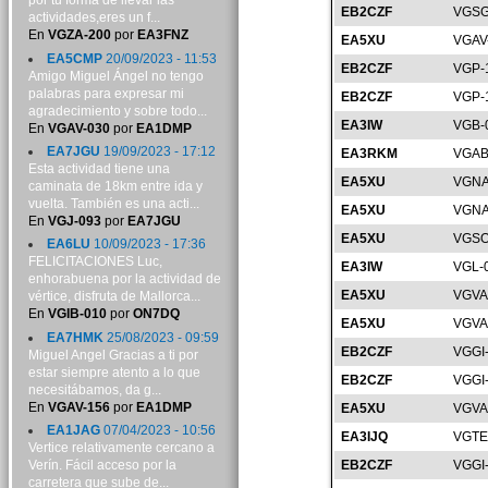
por tu forma de llevar las
EB2CZF
VGSG
actividades,eres un f...
En
VGZA-200
por
EA3FNZ
EA5XU
VGAV
EA5CMP
20/09/2023 - 11:53
EB2CZF
VGP-
Amigo Miguel Ángel no tengo
palabras para expresar mi
EB2CZF
VGP-
agradecimiento y sobre todo...
EA3IW
VGB-
En
VGAV-030
por
EA1DMP
EA7JGU
19/09/2023 - 17:12
EA3RKM
VGAB
Esta actividad tiene una
EA5XU
VGNA
caminata de 18km entre ida y
vuelta. También es una acti...
EA5XU
VGNA
En
VGJ-093
por
EA7JGU
EA5XU
VGSO
EA6LU
10/09/2023 - 17:36
FELICITACIONES Luc,
EA3IW
VGL-
enhorabuena por la actividad de
EA5XU
VGVA
vértice, disfruta de Mallorca...
En
VGIB-010
por
ON7DQ
EA5XU
VGVA
EA7HMK
25/08/2023 - 09:59
EB2CZF
VGGI
Miguel Angel Gracias a ti por
estar siempre atento a lo que
EB2CZF
VGGI
necesitábamos, da g...
En
VGAV-156
por
EA1DMP
EA5XU
VGVA
EA1JAG
07/04/2023 - 10:56
EA3IJQ
VGTE
Vertice relativamente cercano a
Verín. Fácil acceso por la
EB2CZF
VGGI
carretera que sube de...