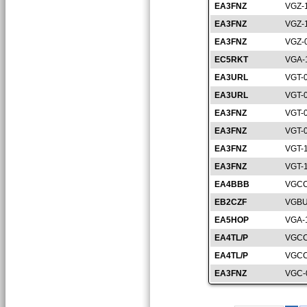
EA3FNZ
VGZ-
EA3FNZ
VGZ-
EA3FNZ
VGZ-
EC5RKT
VGA-
EA3URL
VGT-
EA3URL
VGT-
EA3FNZ
VGT-
EA3FNZ
VGT-
EA3FNZ
VGT-
EA3FNZ
VGT-
EA4BBB
VGCC
EB2CZF
VGBU
EA5HOP
VGA-
EA4TL/P
VGCC
EA4TL/P
VGCC
EA3FNZ
VGC-