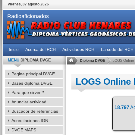
viernes, 07 agosto 2026
Radioaficionados
Inicio
Acerca del RCH
Actividades RCH
La sede del RCH
MENU
DIPLOMA DVGE
Diploma DVGE
LOGS Online
Pagina principal DVGE
LOGS Online
Bases diploma DVGE
Para que sirven?
Anunciar actividad
18.797
Ac
Buscador de referencias
Acreditaciones IGN
DVGE MAPS