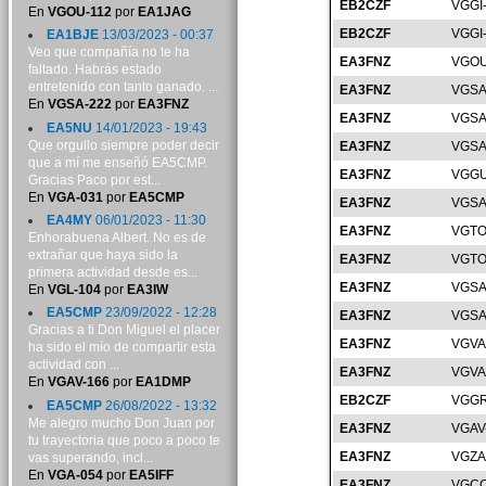
EB2CZF
VGGI
En
VGOU-112
por
EA1JAG
EB2CZF
VGGI
EA1BJE
13/03/2023 - 00:37
Veo que compañía no te ha
EA3FNZ
VGOU
faltado. Habrás estado
entretenido con tanto ganado. ...
EA3FNZ
VGSA
En
VGSA-222
por
EA3FNZ
EA3FNZ
VGSA
EA5NU
14/01/2023 - 19:43
Que orgullo siempre poder decir
EA3FNZ
VGSA
que a mí me enseñó EA5CMP.
EA3FNZ
VGGU
Gracias Paco por est...
En
VGA-031
por
EA5CMP
EA3FNZ
VGSA
EA4MY
06/01/2023 - 11:30
EA3FNZ
VGTO
Enhorabuena Albert. No es de
extrañar que haya sido la
EA3FNZ
VGTO
primera actividad desde es...
EA3FNZ
VGSA
En
VGL-104
por
EA3IW
EA5CMP
23/09/2022 - 12:28
EA3FNZ
VGSA
Gracias a ti Don Miguel el placer
EA3FNZ
VGVA
ha sido el mío de compartir esta
actividad con ...
EA3FNZ
VGVA
En
VGAV-166
por
EA1DMP
EB2CZF
VGGR
EA5CMP
26/08/2022 - 13:32
Me alegro mucho Don Juan por
EA3FNZ
VGAV
tu trayectoria que poco a poco te
EA3FNZ
VGZA
vas superando, incl...
En
VGA-054
por
EA5IFF
EA3FNZ
VGCC