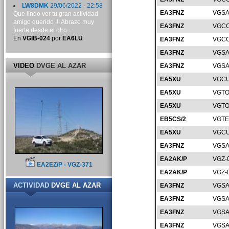
LW8DMK
29/06/2022 - 22:58
EA3FNZ
VGSA
Que lindo ver tu gran actividad
amigo querido !!! Abrazo muy
EA3FNZ
VGCC
fuerte desde el otro...
En
VGIB-024
por
EA6LU
EA3FNZ
VGCC
EA3FNZ
VGSA
VIDEO
DVGE AL AZAR
EA3FNZ
VGSA
EA5XU
VGCU
EA5XU
VGTO
EA5XU
VGTO
EB5CS/2
VGTE
EA5XU
VGCU
EA3FNZ
VGSA
EA2AK/P
VGZ-
EA2EZ/P - VGZ-371
EA2AK/P
VGZ-
ACTIVIDAD
DVGE AL AZAR
EA3FNZ
VGSA
EA3FNZ
VGSA
EA3FNZ
VGSA
EA3FNZ
VGSA