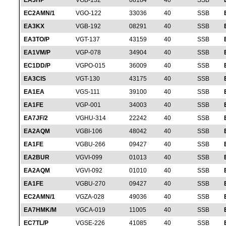
EA3HP
VGB-132
08184
40
SSB
EC2AMN/1
VGO-122
33036
40
SSB
EA3KX
VGB-192
08291
40
SSB
EA3TO/P
VGT-137
43159
40
SSB
EA1VM/P
VGP-078
34904
40
SSB
EC1DD/P
VGPO-015
36009
40
SSB
EA3CIS
VGT-130
43175
40
SSB
EA1EA
VGS-111
39100
40
SSB
EA1FE
VGP-001
34003
40
SSB
EA7JF/2
VGHU-314
22242
40
SSB
EA2AQM
VGBI-106
48042
40
SSB
EA1FE
VGBU-266
09427
40
SSB
EA2BUR
VGVI-099
01013
40
SSB
EA2AQM
VGVI-092
01010
40
SSB
EA1FE
VGBU-270
09427
40
SSB
EC2AMN/1
VGZA-028
49036
40
SSB
EA7HMK/M
VGCA-019
11005
40
SSB
EC7TL/P
VGSE-226
41085
40
SSB