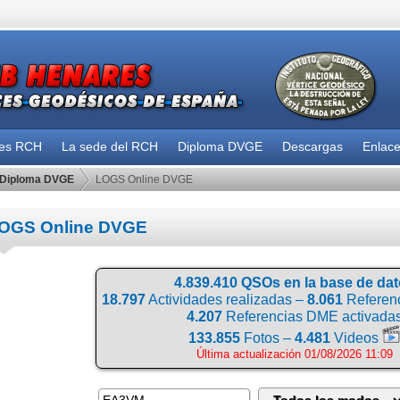
des RCH
La sede del RCH
Diploma DVGE
Descargas
Enlac
Diploma DVGE
LOGS Online DVGE
OGS Online DVGE
4.839.410 QSOs en la base de da
18.797
Actividades realizadas –
8.061
Referenc
4.207
Referencias DME activada
133.855
Fotos –
4.481
Videos
Última actualización 01/08/2026 11:09