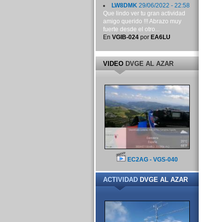
LW8DMK
29/06/2022 - 22:58
Que lindo ver tu gran actividad
amigo querido !!! Abrazo muy
fuerte desde el otro...
En
VGIB-024
por
EA6LU
VIDEO
DVGE AL AZAR
EC2AG - VGS-040
ACTIVIDAD
DVGE AL AZAR