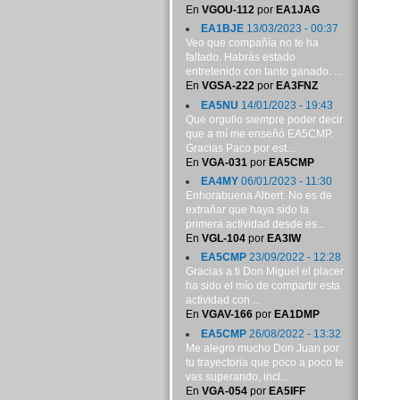
En
VGOU-112
por
EA1JAG
EA1BJE
13/03/2023 - 00:37
Veo que compañía no te ha
faltado. Habrás estado
entretenido con tanto ganado. ...
En
VGSA-222
por
EA3FNZ
EA5NU
14/01/2023 - 19:43
Que orgullo siempre poder decir
que a mí me enseñó EA5CMP.
Gracias Paco por est...
En
VGA-031
por
EA5CMP
EA4MY
06/01/2023 - 11:30
Enhorabuena Albert. No es de
extrañar que haya sido la
primera actividad desde es...
En
VGL-104
por
EA3IW
EA5CMP
23/09/2022 - 12:28
Gracias a ti Don Miguel el placer
ha sido el mío de compartir esta
actividad con ...
En
VGAV-166
por
EA1DMP
EA5CMP
26/08/2022 - 13:32
Me alegro mucho Don Juan por
tu trayectoria que poco a poco te
vas superando, incl...
En
VGA-054
por
EA5IFF