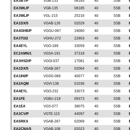
EA3BT/P
VGB-133
08185
40
SSB
EA3WL/P
VGB-135
08185
40
SSB
EA3WL/P
VGL-215
25216
40
SSB
EA1DX/5
VGAB-126
02029
40
SSB
EA4GHB/P
VGGU-067
19060
40
SSB
EA3TO/2
VGHU-272
22903
40
SSB
EA4EYL
VGO-189
33059
40
SSB
EC2AMN/1
VGSA-191
37318
40
SSB
EA3HSD/P
VGGI-037
17081
40
SSB
EA1DX/5
VGAB-267
02064
40
SSB
EA1IHI/P
VGSG-066
40077
40
SSB
EA2AQM
VGVI-138
01036
40
SSB
EA4EYL
VGO-232
33073
40
SSB
EA1FE
VGBU-218
09373
40
SSB
EA1EA
VGS-077
39075
40
SSB
EA3CV/P
VGTE-115
44097
40
SSB
EA5RKX
VGAB-287
02069
40
SSB
EA2CNA/5
VGAB-108
02023
40
SSB