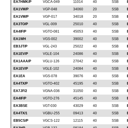
EA7HMK/P
VGCA-049
11014
40
SSB
EA1VM/P
VGP-048
34060
20
SSB
EA1VM/P
VGP-017
34018
20
SSB
EA3TO/P
VGL-009
25010
40
SSB
EA4IF/P
VGTO-081
45053
40
SSB
EA1WH
VGS-002
39002
40
SSB
EB3JT/P
VGL-243
25022
40
SSB
EA1EV/P
VGLE-104
24086
40
SSB
EA1AAA/P
VGLU-126
27042
40
SSB
EA1EV/P
VGLE-102
24084
40
SSB
EA1EA
VGS-078
39076
40
SSB
EA4TX/P
VGTO-402
45195
40
SSB
EA7JF/2
VGNA-036
31050
40
SSB
EA4IF/P
VGTO-276
45145
40
SSB
EA3BSE
VGT-030
43029
40
SSB
EA4TX/1
VGBU-255
09413
40
SSB
EB5CS/P
VGCS-122
12115
40
SSB