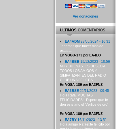
Ver donaciones
ULTIMOS
COMENTARIOS
EA4ADM
28/05/2024 - 16:31
Tenemos que hacer mas de
estas....
En
VGGU-173
por
EA4LO
EA4BBB
15/12/2023 - 10:56
MUY BUENAS. OS DESEO A
TODOS LOS AMIGOS Y
SIMPATIZANTES DEL RADIO
CLUB UNA FELICES...
En
VGSA-189
por
EA3FNZ
EA3BSE
21/11/2023 - 09:45
Hola Rafa. MUCHAS
FELICIDADES!!! Espero que te
den este año el 'Vértice de oro'
...
En
VGSA-189
por
EA3FNZ
EA7BY
16/11/2023 - 13:51
Hola amigo Rafael:te felicito por