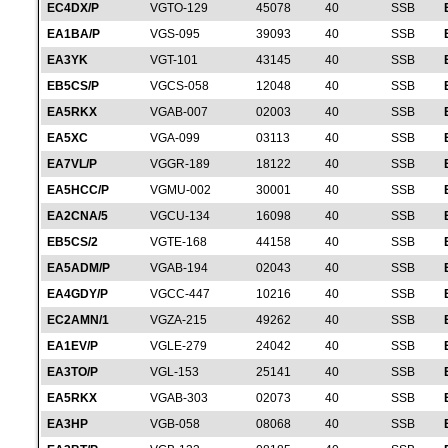
EC4DX/P
VGTO-129
45078
40
SSB
EA1BA/P
VGS-095
39093
40
SSB
EA3YK
VGT-101
43145
40
SSB
EB5CS/P
VGCS-058
12048
40
SSB
EA5RKX
VGAB-007
02003
40
SSB
EA5XC
VGA-099
03113
40
SSB
EA7VL/P
VGGR-189
18122
40
SSB
EA5HCC/P
VGMU-002
30001
40
SSB
EA2CNA/5
VGCU-134
16098
40
SSB
EB5CS/2
VGTE-168
44158
40
SSB
EA5ADM/P
VGAB-194
02043
40
SSB
EA4GDY/P
VGCC-447
10216
40
SSB
EC2AMN/1
VGZA-215
49262
40
SSB
EA1EV/P
VGLE-279
24042
40
SSB
EA3TO/P
VGL-153
25141
40
SSB
EA5RKX
VGAB-303
02073
40
SSB
EA3HP
VGB-058
08068
40
SSB