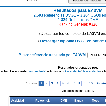
Resultados para EA3VM
2.693
Referencias DVGE –
3.264
QSOs enc
1.839
Referencias DME
Ranking General:
#326
Descargar log completo de EA3VM en
Descargar diploma DVGE en pdf de
Buscar referencia trabajada por
EA3VM
:
Resultados ordenados por:
Fecha (
Ascendente
/
Descendente
) – Actividad (
Ascendente
/
Descendente
) – 
< Anterior
1
2
3
4
5
6
7
8
9
10
Siguie
Viendo la pagina:
1
de 17
Actividad
Referencia
DME
Banda
Modo