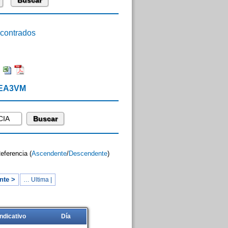
ontrados
:
 EA3VM
Referencia (
Ascendente
/
Descendente
)
nte >
… Ultima |
Indicativo
Día