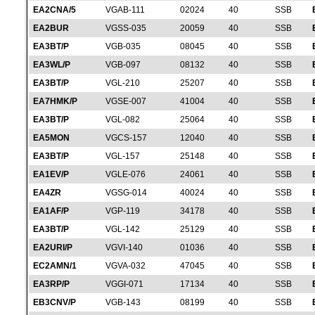
EA2CNA/5
VGAB-111
02024
40
SSB
EA2BUR
VGSS-035
20059
40
SSB
EA3BT/P
VGB-035
08045
40
SSB
EA3WL/P
VGB-097
08132
40
SSB
EA3BT/P
VGL-210
25207
40
SSB
EA7HMK/P
VGSE-007
41004
40
SSB
EA3BT/P
VGL-082
25064
40
SSB
EA5MON
VGCS-157
12040
40
SSB
EA3BT/P
VGL-157
25148
40
SSB
EA1EV/P
VGLE-076
24061
40
SSB
EA4ZR
VGSG-014
40024
40
SSB
EA1AF/P
VGP-119
34178
40
SSB
EA3BT/P
VGL-142
25129
40
SSB
EA2URI/P
VGVI-140
01036
40
SSB
EC2AMN/1
VGVA-032
47045
40
SSB
EA3RP/P
VGGI-071
17134
40
SSB
EB3CNV/P
VGB-143
08199
40
SSB