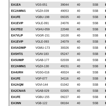
EA1EA
VGS-051
39044
40
SSB
EC2AMN/1
VGZA-039
49053
40
SSB
EA1FE
VGBU-198
09335
40
SSB
EA1EV/P
VGLE-091
24076
40
SSB
EA3TE/2
VGHU-059
22048
40
SSB
EA7VL/P
VGGR-151
18100
40
SSB
EA1EV/P
VGLE-093
24079
40
SSB
EA5ADM/P
VGMU-173
30026
40
SSB
EA5HT/1
VGAV-183
05247
40
SSB
EA5UM/P
VGAB-177
02039
40
SSB
EC2AMN/1
VGZA-130
49151
40
SSB
EA4URH
VGSG-016
40024
40
SSB
EA1FE
VGP-077
34116
40
SSB
EA2AQM
VGVI-144
01042
40
SSB
EA2CNA/5
VGAB-029
02005
40
SSB
EA1FE
VGBU-155
09227
40
SSB
EA3NN
VGB-122
08164
40
SSB