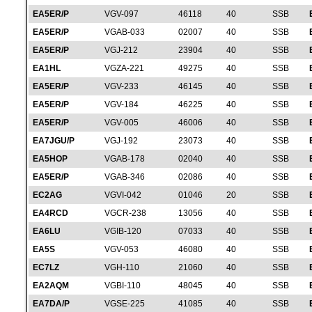
EA5ER/P
VGV-097
46118
40
SSB
EA5ER/P
VGAB-033
02007
40
SSB
EA5ER/P
VGJ-212
23904
40
SSB
EA1HL
VGZA-221
49275
40
SSB
EA5ER/P
VGV-233
46145
40
SSB
EA5ER/P
VGV-184
46225
40
SSB
EA5ER/P
VGV-005
46006
40
SSB
EA7JGU/P
VGJ-192
23073
40
SSB
EA5HOP
VGAB-178
02040
40
SSB
EA5ER/P
VGAB-346
02086
40
SSB
EC2AG
VGVI-042
01046
20
SSB
EA4RCD
VGCR-238
13056
40
SSB
EA6LU
VGIB-120
07033
40
SSB
EA5S
VGV-053
46080
40
SSB
EC7LZ
VGH-110
21060
40
SSB
EA2AQM
VGBI-110
48045
40
SSB
EA7DA/P
VGSE-225
41085
40
SSB