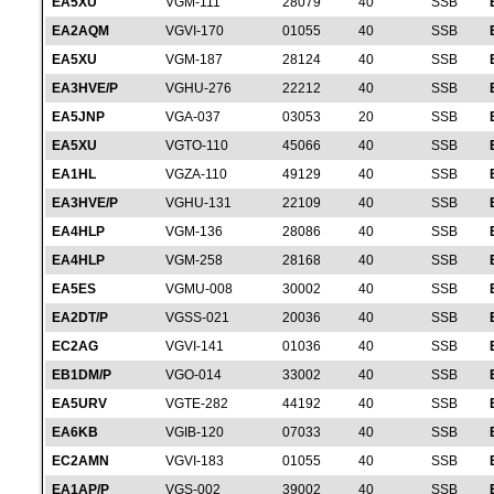
EA5XU
VGM-111
28079
40
SSB
EA2AQM
VGVI-170
01055
40
SSB
EA5XU
VGM-187
28124
40
SSB
EA3HVE/P
VGHU-276
22212
40
SSB
EA5JNP
VGA-037
03053
20
SSB
EA5XU
VGTO-110
45066
40
SSB
EA1HL
VGZA-110
49129
40
SSB
EA3HVE/P
VGHU-131
22109
40
SSB
EA4HLP
VGM-136
28086
40
SSB
EA4HLP
VGM-258
28168
40
SSB
EA5ES
VGMU-008
30002
40
SSB
EA2DT/P
VGSS-021
20036
40
SSB
EC2AG
VGVI-141
01036
40
SSB
EB1DM/P
VGO-014
33002
40
SSB
EA5URV
VGTE-282
44192
40
SSB
EA6KB
VGIB-120
07033
40
SSB
EC2AMN
VGVI-183
01055
40
SSB
EA1AP/P
VGS-002
39002
40
SSB