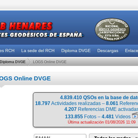
des RCH
La sede del RCH
Diploma DVGE
Descargas
Enlac
Diploma DVGE
LOGS Online DVGE
OGS Online DVGE
4.839.410 QSOs en la base de da
18.797
Actividades realizadas –
8.061
Referenc
4.207
Referencias DME activada
133.855
Fotos –
4.481
Videos
Última actualización 01/08/2026 11:09