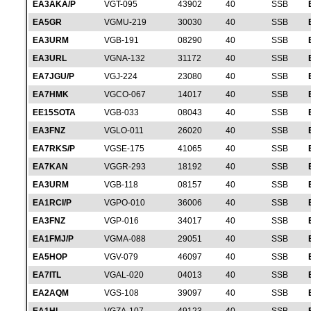
EA3AKA/P
VGT-095
43902
40
SSB
EA5GR
VGMU-219
30030
40
SSB
EA3URM
VGB-191
08290
40
SSB
EA3URL
VGNA-132
31172
40
SSB
EA7JGU/P
VGJ-224
23080
40
SSB
EA7HMK
VGCO-067
14017
40
SSB
EE15SOTA
VGB-033
08043
40
SSB
EA3FNZ
VGLO-011
26020
40
SSB
EA7RKS/P
VGSE-175
41065
40
SSB
EA7KAN
VGGR-293
18192
40
SSB
EA3URM
VGB-118
08157
40
SSB
EA1RCI/P
VGPO-010
36006
40
SSB
EA3FNZ
VGP-016
34017
40
SSB
EA1FMJ/P
VGMA-088
29051
40
SSB
EA5HOP
VGV-079
46097
40
SSB
EA7ITL
VGAL-020
04013
40
SSB
EA2AQM
VGS-108
39097
40
SSB