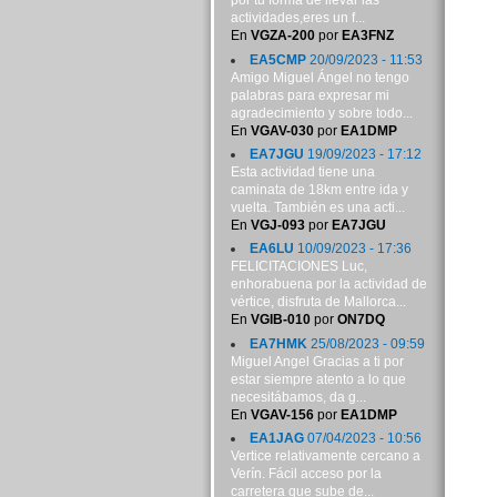
por tu forma de llevar las
actividades,eres un f...
En
VGZA-200
por
EA3FNZ
EA5CMP
20/09/2023 - 11:53
Amigo Miguel Ángel no tengo
palabras para expresar mi
agradecimiento y sobre todo...
En
VGAV-030
por
EA1DMP
EA7JGU
19/09/2023 - 17:12
Esta actividad tiene una
caminata de 18km entre ida y
vuelta. También es una acti...
En
VGJ-093
por
EA7JGU
EA6LU
10/09/2023 - 17:36
FELICITACIONES Luc,
enhorabuena por la actividad de
vértice, disfruta de Mallorca...
En
VGIB-010
por
ON7DQ
EA7HMK
25/08/2023 - 09:59
Miguel Angel Gracias a ti por
estar siempre atento a lo que
necesitábamos, da g...
En
VGAV-156
por
EA1DMP
EA1JAG
07/04/2023 - 10:56
Vertice relativamente cercano a
Verín. Fácil acceso por la
carretera que sube de...