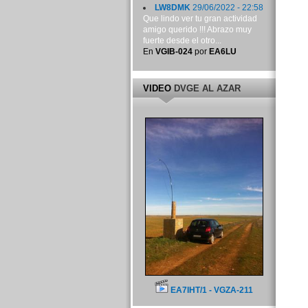
LW8DMK
29/06/2022 - 22:58
Que lindo ver tu gran actividad
amigo querido !!! Abrazo muy
fuerte desde el otro...
En
VGIB-024
por
EA6LU
VIDEO
DVGE AL AZAR
EA7IHT/1 - VGZA-211