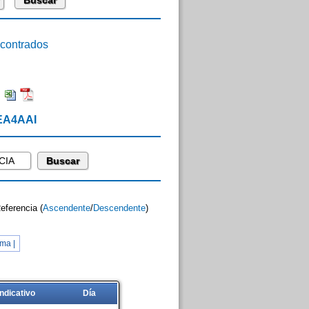
ontrados
:
 EA4AAI
Referencia (
Ascendente
/
Descendente
)
ma |
Indicativo
Día