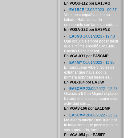
En
VGOU-112
por
EA1JAG
EA1BJE
13/03/2023 - 00:37
Veo que compañía no te ha
faltado. Habrás estado
entretenido con tanto ganado. ...
En
VGSA-222
por
EA3FNZ
EA5NU
14/01/2023 - 19:43
Que orgullo siempre poder decir
que a mí me enseñó EA5CMP.
Gracias Paco por est...
En
VGA-031
por
EA5CMP
EA4MY
06/01/2023 - 11:30
Enhorabuena Albert. No es de
extrañar que haya sido la
primera actividad desde es...
En
VGL-104
por
EA3IW
EA5CMP
23/09/2022 - 12:28
Gracias a ti Don Miguel el placer
ha sido el mío de compartir esta
actividad con ...
En
VGAV-166
por
EA1DMP
EA5CMP
26/08/2022 - 13:32
Me alegro mucho Don Juan por
tu trayectoria que poco a poco te
vas superando, incl...
En
VGA-054
por
EA5IFF