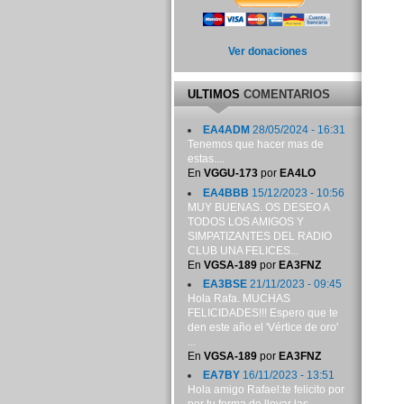
Ver donaciones
ULTIMOS
COMENTARIOS
EA4ADM
28/05/2024 - 16:31
Tenemos que hacer mas de
estas....
En
VGGU-173
por
EA4LO
EA4BBB
15/12/2023 - 10:56
MUY BUENAS. OS DESEO A
TODOS LOS AMIGOS Y
SIMPATIZANTES DEL RADIO
CLUB UNA FELICES...
En
VGSA-189
por
EA3FNZ
EA3BSE
21/11/2023 - 09:45
Hola Rafa. MUCHAS
FELICIDADES!!! Espero que te
den este año el 'Vértice de oro'
...
En
VGSA-189
por
EA3FNZ
EA7BY
16/11/2023 - 13:51
Hola amigo Rafael:te felicito por