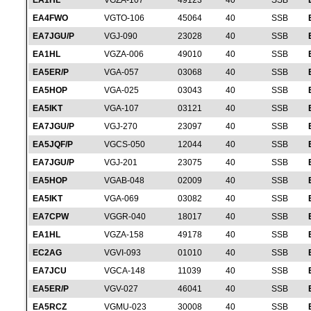
EA1HL
VGZA-107
49123
40
SSB
EA4FWO
VGTO-106
45064
40
SSB
EA7JGU/P
VGJ-090
23028
40
SSB
EA1HL
VGZA-006
49010
40
SSB
EA5ER/P
VGA-057
03068
40
SSB
EA5HOP
VGA-025
03043
40
SSB
EA5IKT
VGA-107
03121
40
SSB
EA7JGU/P
VGJ-270
23097
40
SSB
EA5JQF/P
VGCS-050
12044
40
SSB
EA7JGU/P
VGJ-201
23075
40
SSB
EA5HOP
VGAB-048
02009
40
SSB
EA5IKT
VGA-069
03082
40
SSB
EA7CPW
VGGR-040
18017
40
SSB
EA1HL
VGZA-158
49178
40
SSB
EC2AG
VGVI-093
01010
40
SSB
EA7JCU
VGCA-148
11039
40
SSB
EA5ER/P
VGV-027
46041
40
SSB
EA5RCZ
VGMU-023
30008
40
SSB