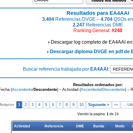
Resultados para EA4AAI
3.404
Referencias DVGE –
4.704
QSOs enc
2.247
Referencias DME
Ranking General:
#240
Descargar log completo de EA4AAI en
Descargar diploma DVGE en pdf de
Buscar referencia trabajada por
EA4AAI
:
Resultados ordenados por:
Fecha (
Ascendente
/
Descendente
) – Actividad (
Ascendente
/
Descendente
) – 
Anterior
1
2
3
4
5
6
7
8
9
10
Siguiente >
>>
… Ulti
Viendo la pagina:
1
de 24
Actividad
Referencia
DME
Banda
Modo