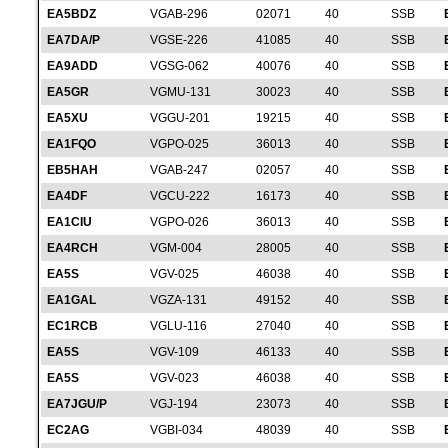
EA5BDZ
VGAB-296
02071
40
SSB
EA7DA/P
VGSE-226
41085
40
SSB
EA9ADD
VGSG-062
40076
40
SSB
EA5GR
VGMU-131
30023
40
SSB
EA5XU
VGGU-201
19215
40
SSB
EA1FQO
VGPO-025
36013
40
SSB
EB5HAH
VGAB-247
02057
40
SSB
EA4DF
VGCU-222
16173
40
SSB
EA1CIU
VGPO-026
36013
40
SSB
EA4RCH
VGM-004
28005
40
SSB
EA5S
VGV-025
46038
40
SSB
EA1GAL
VGZA-131
49152
40
SSB
EC1RCB
VGLU-116
27040
40
SSB
EA5S
VGV-109
46133
40
SSB
EA5S
VGV-023
46038
40
SSB
EA7JGU/P
VGJ-194
23073
40
SSB
EC2AG
VGBI-034
48039
40
SSB