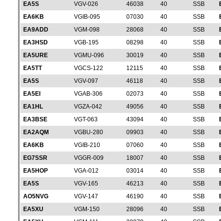
EA5S
VGV-026
46038
40
SSB
EA6KB
VGIB-095
07030
40
SSB
EA9ADD
VGM-098
28068
40
SSB
EA3HSD
VGB-195
08298
40
SSB
EA5URE
VGMU-096
30019
40
SSB
EA5TT
VGCS-122
12115
40
SSB
EA5S
VGV-097
46118
40
SSB
EA5EI
VGAB-306
02073
40
SSB
EA1HL
VGZA-042
49056
40
SSB
EA3BSE
VGT-063
43094
40
SSB
EA2AQM
VGBU-280
09903
40
SSB
EA6KB
VGIB-210
07060
40
SSB
EG7SSR
VGGR-009
18007
40
SSB
EA5HOP
VGA-012
03014
40
SSB
EA5S
VGV-165
46213
40
SSB
AO5NVG
VGV-147
46190
40
SSB
EA5XU
VGM-150
28096
40
SSB