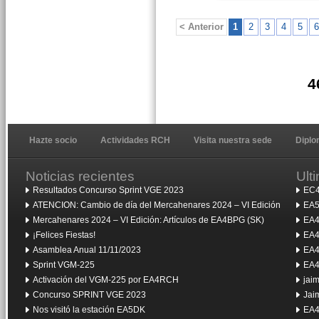
< Anterior
1
2
3
4
5
6
4
Hazte socio
Actividades RCH
Visita nuestra sede
Dipl
Noticias recientes
Ult
Resultados Concurso Sprint VGE 2023
EC4
ATENCION: Cambio de día del Mercahenares 2024 – VI Edición
EA5
Mercahenares 2024 – VI Edición: Artículos de EA4BPG (SK)
EA4
¡Felices Fiestas!
EA4
Asamblea Anual 11/11/2023
EA4
Sprint VGM-225
EA4
Activación del VGM-225 por EA4RCH
jai
Concurso SPRINT VGE 2023
Jai
Nos visitó la estación EA5DK
EA4