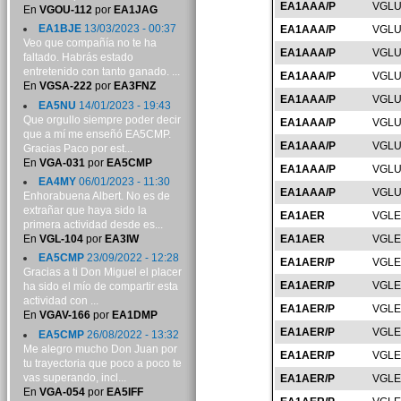
EA1AAA/P
VGLU
En
VGOU-112
por
EA1JAG
EA1BJE
13/03/2023 - 00:37
EA1AAA/P
VGLU
Veo que compañía no te ha
EA1AAA/P
VGLU
faltado. Habrás estado
entretenido con tanto ganado. ...
EA1AAA/P
VGLU
En
VGSA-222
por
EA3FNZ
EA1AAA/P
VGLU
EA5NU
14/01/2023 - 19:43
Que orgullo siempre poder decir
EA1AAA/P
VGLU
que a mí me enseñó EA5CMP.
EA1AAA/P
VGLU
Gracias Paco por est...
En
VGA-031
por
EA5CMP
EA1AAA/P
VGLU
EA4MY
06/01/2023 - 11:30
EA1AAA/P
VGLU
Enhorabuena Albert. No es de
extrañar que haya sido la
EA1AER
VGLE
primera actividad desde es...
En
VGL-104
por
EA3IW
EA1AER
VGLE
EA5CMP
23/09/2022 - 12:28
EA1AER/P
VGLE
Gracias a ti Don Miguel el placer
EA1AER/P
VGLE
ha sido el mío de compartir esta
actividad con ...
EA1AER/P
VGLE
En
VGAV-166
por
EA1DMP
EA1AER/P
VGLE
EA5CMP
26/08/2022 - 13:32
Me alegro mucho Don Juan por
EA1AER/P
VGLE
tu trayectoria que poco a poco te
vas superando, incl...
EA1AER/P
VGLE
En
VGA-054
por
EA5IFF