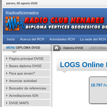
jueves, 06 agosto 2026
Radioaficionados
Inicio
Acerca del RCH
Actividades RCH
La sede del RCH
MENU
DIPLOMA DVGE
Diploma DVGE
LOGS Online
Pagina principal DVGE
LOGS Online
Bases diploma DVGE
Para que sirven?
Anunciar actividad
18.797
Ac
Buscador de referencias
Acreditaciones IGN
DVGE MAPS