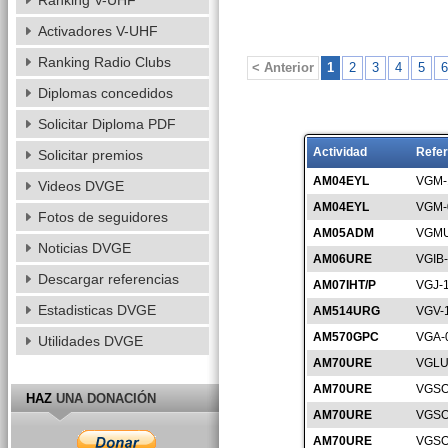
Ranking V-UHF
Activadores V-UHF
Ranking Radio Clubs
< Anterior
1
2
3
4
5
6
Diplomas concedidos
Solicitar Diploma PDF
Actividad
Refer
Solicitar premios
AM04EYL
VGM-
Videos DVGE
AM04EYL
VGM-
Fotos de seguidores
AM05ADM
VGMU
Noticias DVGE
AM06URE
VGIB
Descargar referencias
AM07IHT/P
VGJ-
Estadisticas DVGE
AM514URG
VGV-
AM570GPC
VGA-
Utilidades DVGE
AM70URE
VGLU
AM70URE
VGSO
HAZ
UNA DONACIÓN
AM70URE
VGSO
AM70URE
VGSO