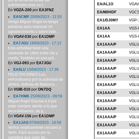
por tu forma de llevar las
EA/AL1O
VGAV
actividades,eres un f...
En
VGZA-200
por
EA3FNZ
EA/M0HDF
VGCS
EA5CMP
20/09/2023 - 11:53
EA1/DJ0MY
VGP-
Amigo Miguel Ángel no tengo
palabras para expresar mi
EA1AA
VGS-
agradecimiento y sobre todo...
EA1AA
VGS-
En
VGAV-030
por
EA1DMP
EA7JGU
19/09/2023 - 17:12
EA1AAA/P
VGLU
Esta actividad tiene una
EA1AAA/P
VGLU
caminata de 18km entre ida y
vuelta. También es una acti...
EA1AAA/P
VGLU
En
VGJ-093
por
EA7JGU
EA1AAA/P
VGLU
EA6LU
10/09/2023 - 17:36
FELICITACIONES Luc,
EA1AAA/P
VGLU
enhorabuena por la actividad de
vértice, disfruta de Mallorca...
EA1AAA/P
VGLU
En
VGIB-010
por
ON7DQ
EA1AAA/P
VGLU
EA7HMK
25/08/2023 - 09:59
EA1AAA/P
VGLU
Miguel Angel Gracias a ti por
estar siempre atento a lo que
EA1AAA/P
VGLU
necesitábamos, da g...
En
VGAV-156
por
EA1DMP
EA1AAA/P
VGLU
EA1JAG
07/04/2023 - 10:56
EA1AAA/P
VGLU
Vertice relativamente cercano a
Verín. Fácil acceso por la
EA1AAA/P
VGLU
carretera que sube de...