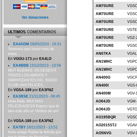
AM70URE
VGSO
AM70URE
VGSO
Ver donaciones
AM70URE
VGSO
AM70URE
VGTE
ULTIMOS
COMENTARIOS
AM70URE
VGZ-
EA4ADM
28/05/2024 - 16:31
AM70URE
VGSG
Tenemos que hacer mas de
AN07KA
VGAL
estas....
En
VGGU-173
por
EA4LO
AN1WHC
VGPO
EA4BBB
15/12/2023 - 10:56
AN1WHC
VGPO
MUY BUENAS. OS DESEO A
TODOS LOS AMIGOS Y
AN400G
VGCR
SIMPATIZANTES DEL RADIO
CLUB UNA FELICES...
AN400I
VGS-
En
VGSA-189
por
EA3FNZ
AN400M
VGV-
EA3BSE
21/11/2023 - 09:45
Hola Rafa. MUCHAS
AO04JD
VGM-
FELICIDADES!!! Espero que te
AO04JD
VGTO
den este año el 'Vértice de oro'
...
AO195BQR
VGSO
En
VGSA-189
por
EA3FNZ
AO2015STJ
VGAV
EA7BY
16/11/2023 - 13:51
Hola amigo Rafael:te felicito por
AO5NVG
VGV-