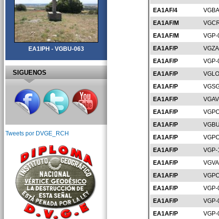
EA1AF/4
VGBA
EA1AF/M
VGCR
EA1AF/M
VGP-
EA1AF/P
VGZA
EA1IPH - VGBU-063
EA1AF/P
VGP-
SIGUENOS
EA1AF/P
VGLO
EA1AF/P
VGSG
EA1AF/P
VGAV
EA1AF/P
VGPO
EA1AF/P
VGBU
Tweets por DVGE_RCH
EA1AF/P
VGPO
EA1AF/P
VGP-
EA1AF/P
VGVA
EA1AF/P
VGPO
EA1AF/P
VGP-
EA1AF/P
VGP-
EA1AF/P
VGP-