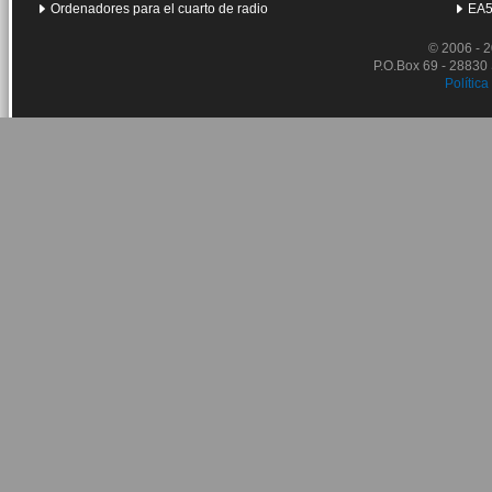
Ordenadores para el cuarto de radio
EA5
© 2006 - 
P.O.Box 69 - 28830
Política