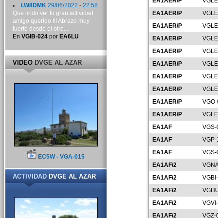
EA1AER/P
VGLE
LW8DMK
29/06/2022 - 22:58
Que lindo ver tu gran actividad
EA1AER/P
VGLE
amigo querido !!! Abrazo muy
EA1AER/P
VGLE
fuerte desde el otro...
En
VGIB-024
por
EA6LU
EA1AER/P
VGLE
EA1AER/P
VGLE
VIDEO
DVGE AL AZAR
EA1AER/P
VGLE
EA1AER/P
VGLE
EA1AER/P
VGLE
EA1AER/P
VGO-
EA1AER/P
VGLE
EA1AF
VGS-
EA1AF
VGP-
EA1AF
VGS-
EC5W - VGA-015
EA1AF/2
VGNA
ACTIVIDAD
DVGE AL AZAR
EA1AF/2
VGBI
EA1AF/2
VGHU
EA1AF/2
VGVI
EA1AF/2
VGZ-