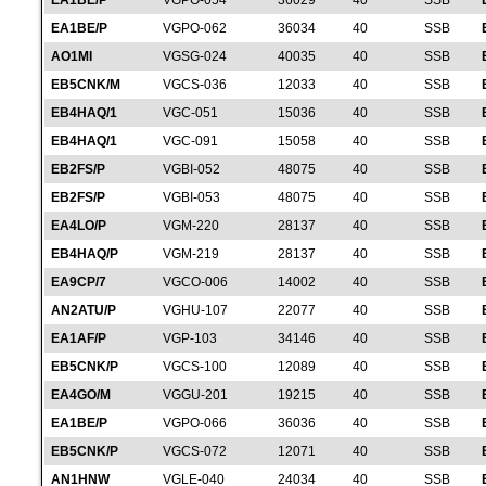
EA1BE/P
VGPO-054
36029
40
SSB
EA1BE/P
VGPO-062
36034
40
SSB
AO1MI
VGSG-024
40035
40
SSB
EB5CNK/M
VGCS-036
12033
40
SSB
EB4HAQ/1
VGC-051
15036
40
SSB
EB4HAQ/1
VGC-091
15058
40
SSB
EB2FS/P
VGBI-052
48075
40
SSB
EB2FS/P
VGBI-053
48075
40
SSB
EA4LO/P
VGM-220
28137
40
SSB
EB4HAQ/P
VGM-219
28137
40
SSB
EA9CP/7
VGCO-006
14002
40
SSB
AN2ATU/P
VGHU-107
22077
40
SSB
EA1AF/P
VGP-103
34146
40
SSB
EB5CNK/P
VGCS-100
12089
40
SSB
EA4GO/M
VGGU-201
19215
40
SSB
EA1BE/P
VGPO-066
36036
40
SSB
EB5CNK/P
VGCS-072
12071
40
SSB
AN1HNW
VGLE-040
24034
40
SSB