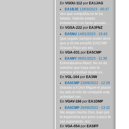
En
VGOU-112
por
EA1JAG
EA1BJE
13/03/2023 - 00:37
Veo que compañía no te ha
faltado. Habrás estado
entretenido con tanto ganado. ...
En
VGSA-222
por
EA3FNZ
EA5NU
14/01/2023 - 19:43
Que orgullo siempre poder decir
que a mí me enseñó EA5CMP.
Gracias Paco por est...
En
VGA-031
por
EA5CMP
EA4MY
06/01/2023 - 11:30
Enhorabuena Albert. No es de
extrañar que haya sido la
primera actividad desde es...
En
VGL-104
por
EA3IW
EA5CMP
23/09/2022 - 12:28
Gracias a ti Don Miguel el placer
ha sido el mío de compartir esta
actividad con ...
En
VGAV-166
por
EA1DMP
EA5CMP
26/08/2022 - 13:32
Me alegro mucho Don Juan por
tu trayectoria que poco a poco te
vas superando, incl...
En
VGA-054
por
EA5IFF