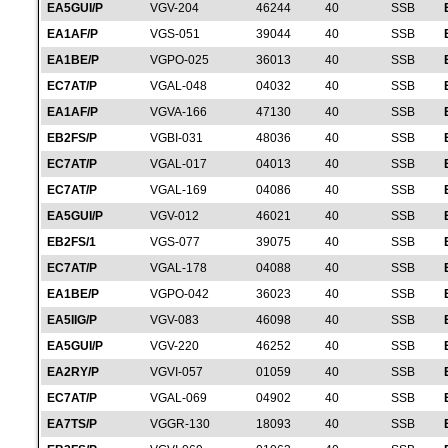
EA5GUI/P
VGV-204
46244
40
SSB
EA1AF/P
VGS-051
39044
40
SSB
EA1BE/P
VGPO-025
36013
40
SSB
EC7AT/P
VGAL-048
04032
40
SSB
EA1AF/P
VGVA-166
47130
40
SSB
EB2FS/P
VGBI-031
48036
40
SSB
EC7AT/P
VGAL-017
04013
40
SSB
EC7AT/P
VGAL-169
04086
40
SSB
EA5GUI/P
VGV-012
46021
40
SSB
EB2FS/1
VGS-077
39075
40
SSB
EC7AT/P
VGAL-178
04088
40
SSB
EA1BE/P
VGPO-042
36023
40
SSB
EA5IIG/P
VGV-083
46098
40
SSB
EA5GUI/P
VGV-220
46252
40
SSB
EA2RY/P
VGVI-057
01059
40
SSB
EC7AT/P
VGAL-069
04902
40
SSB
EA7TS/P
VGGR-130
18093
40
SSB