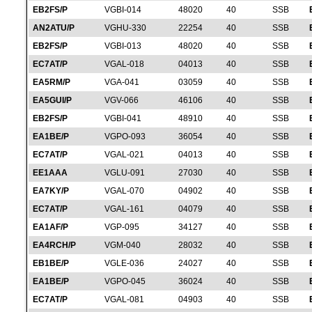
EB2FS/P
VGBI-014
48020
40
SSB
AN2ATU/P
VGHU-330
22254
40
SSB
EB2FS/P
VGBI-013
48020
40
SSB
EC7AT/P
VGAL-018
04013
40
SSB
EA5RM/P
VGA-041
03059
40
SSB
EA5GUI/P
VGV-066
46106
40
SSB
EB2FS/P
VGBI-041
48910
40
SSB
EA1BE/P
VGPO-093
36054
40
SSB
EC7AT/P
VGAL-021
04013
40
SSB
EE1AAA
VGLU-091
27030
40
SSB
EA7KY/P
VGAL-070
04902
40
SSB
EC7AT/P
VGAL-161
04079
40
SSB
EA1AF/P
VGP-095
34127
40
SSB
EA4RCH/P
VGM-040
28032
40
SSB
EB1BE/P
VGLE-036
24027
40
SSB
EA1BE/P
VGPO-045
36024
40
SSB
EC7AT/P
VGAL-081
04903
40
SSB