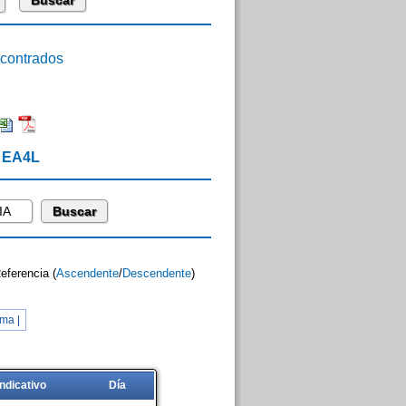
ontrados
e EA4L
Referencia (
Ascendente
/
Descendente
)
ma |
Indicativo
Día