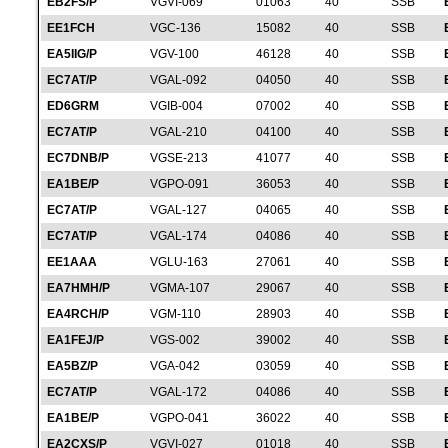
EB2FS/P
VGVI-069
01063
40
SSB
EE1FCH
VGC-136
15082
40
SSB
EA5IIG/P
VGV-100
46128
40
SSB
EC7AT/P
VGAL-092
04050
40
SSB
ED6GRM
VGIB-004
07002
40
SSB
EC7AT/P
VGAL-210
04100
40
SSB
EC7DNB/P
VGSE-213
41077
40
SSB
EA1BE/P
VGPO-091
36053
40
SSB
EC7AT/P
VGAL-127
04065
40
SSB
EC7AT/P
VGAL-174
04086
40
SSB
EE1AAA
VGLU-163
27061
40
SSB
EA7HMH/P
VGMA-107
29067
40
SSB
EA4RCH/P
VGM-110
28903
40
SSB
EA1FEJ/P
VGS-002
39002
40
SSB
EA5BZ/P
VGA-042
03059
40
SSB
EC7AT/P
VGAL-172
04086
40
SSB
EA1BE/P
VGPO-041
36022
40
SSB
EA2CXS/P
VGVI-027
01018
40
SSB