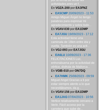
por tu forma de llevar las
actividades,eres un f...
En
VGZA-200
por
EA3FNZ
EA5CMP
20/09/2023 - 11:53
Amigo Miguel Ángel no tengo
palabras para expresar mi
agradecimiento y sobre todo...
En
VGAV-030
por
EA1DMP
EA7JGU
19/09/2023 - 17:12
Esta actividad tiene una
caminata de 18km entre ida y
vuelta. También es una acti...
En
VGJ-093
por
EA7JGU
EA6LU
10/09/2023 - 17:36
FELICITACIONES Luc,
enhorabuena por la actividad de
vértice, disfruta de Mallorca...
En
VGIB-010
por
ON7DQ
EA7HMK
25/08/2023 - 09:59
Miguel Angel Gracias a ti por
estar siempre atento a lo que
necesitábamos, da g...
En
VGAV-156
por
EA1DMP
EA1JAG
07/04/2023 - 10:56
Vertice relativamente cercano a
Verín. Fácil acceso por la
carretera que sube de...