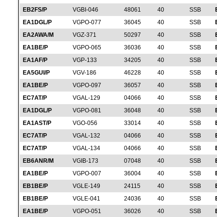
EB2FS/P
VGBI-046
48061
40
SSB
EA1DGL/P
VGPO-077
36045
40
SSB
EA2AWA/M
VGZ-371
50297
40
SSB
EA1BE/P
VGPO-065
36036
40
SSB
EA1AF/P
VGP-133
34205
40
SSB
EA5GUI/P
VGV-186
46228
40
SSB
EA1BE/P
VGPO-097
36057
40
SSB
EC7AT/P
VGAL-129
04066
40
SSB
EA1DGL/P
VGPO-081
36048
40
SSB
EA1AST/P
VGO-056
33014
40
SSB
EC7AT/P
VGAL-132
04066
40
SSB
EC7AT/P
VGAL-134
04066
40
SSB
EB6ANR/M
VGIB-173
07048
40
SSB
EA1BE/P
VGPO-007
36004
40
SSB
EB1BE/P
VGLE-149
24115
40
SSB
EB1BE/P
VGLE-041
24036
40
SSB
EA1BE/P
VGPO-051
36026
40
SSB