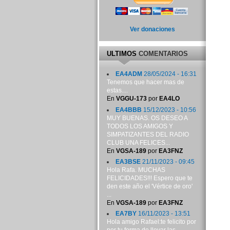
Ver donaciones
ULTIMOS
COMENTARIOS
EA4ADM
28/05/2024 - 16:31
Tenemos que hacer mas de
estas....
En
VGGU-173
por
EA4LO
EA4BBB
15/12/2023 - 10:56
MUY BUENAS. OS DESEO A
TODOS LOS AMIGOS Y
SIMPATIZANTES DEL RADIO
CLUB UNA FELICES...
En
VGSA-189
por
EA3FNZ
EA3BSE
21/11/2023 - 09:45
Hola Rafa. MUCHAS
FELICIDADES!!! Espero que te
den este año el 'Vértice de oro'
...
En
VGSA-189
por
EA3FNZ
EA7BY
16/11/2023 - 13:51
Hola amigo Rafael:te felicito por