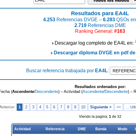
Resultados para EA4L
4.253
Referencias DVGE –
6.283
QSOs enc
2.719
Referencias DME
Ranking General:
#163
Descargar log completo de EA4L en:
Descargar diploma DVGE en pdf d
Buscar referencia trabajada por
EA4L
:
Resultados ordenados por:
Fecha (
Ascendente
/
Descendente
) – Actividad (
Ascendente
/
Descendente
) – 
Anterior
1
2
3
4
5
6
7
8
9
10
Siguiente >
>>
… Ulti
Viendo la pagina:
1
de 32
Actividad
Referencia
DME
Banda
Modo