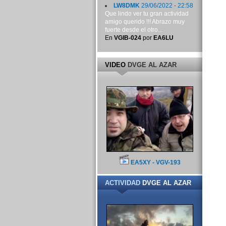
LW8DMK
29/06/2022 - 22:58
Que lindo ver tu gran actividad
amigo querido !!! Abrazo muy
fuerte desde el otro...
En
VGIB-024
por
EA6LU
VIDEO
DVGE AL AZAR
EA5XY - VGV-193
ACTIVIDAD
DVGE AL AZAR