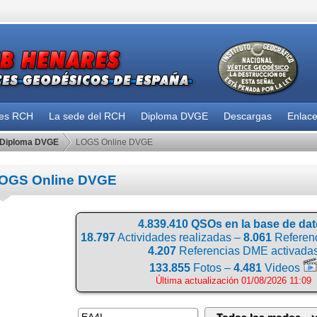
des RCH
La sede del RCH
Diploma DVGE
Descargas
Enlac
Diploma DVGE
LOGS Online DVGE
OGS Online DVGE
4.839.410 QSOs en la base de da
18.797
Actividades realizadas –
8.061
Referenc
4.207
Referencias DME activada
133.855
Fotos –
4.481
Videos
Última actualización 01/08/2026 11:09