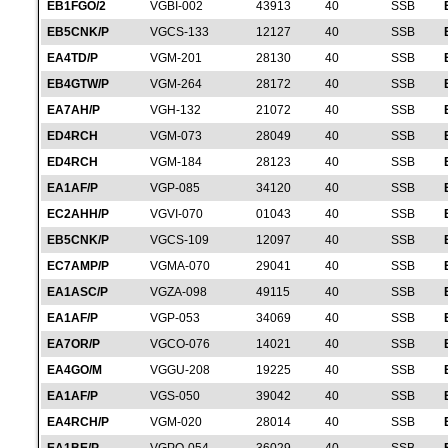
EB1FGO/2
VGBI-002
43913
40
SSB
EB5CNK/P
VGCS-133
12127
40
SSB
EA4TD/P
VGM-201
28130
40
SSB
EB4GTW/P
VGM-264
28172
40
SSB
EA7AH/P
VGH-132
21072
40
SSB
ED4RCH
VGM-073
28049
40
SSB
ED4RCH
VGM-184
28123
40
SSB
EA1AF/P
VGP-085
34120
40
SSB
EC2AHH/P
VGVI-070
01043
40
SSB
EB5CNK/P
VGCS-109
12097
40
SSB
EC7AMP/P
VGMA-070
29041
40
SSB
EA1ASC/P
VGZA-098
49115
40
SSB
EA1AF/P
VGP-053
34069
40
SSB
EA7OR/P
VGCO-076
14021
40
SSB
EA4GO/M
VGGU-208
19225
40
SSB
EA1AF/P
VGS-050
39042
40
SSB
EA4RCH/P
VGM-020
28014
40
SSB