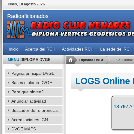
lunes, 10 agosto 2026
Radioaficionados
Inicio
Acerca del RCH
Actividades RCH
La sede del RCH
MENU
DIPLOMA DVGE
Diploma DVGE
LOGS Online
Pagina principal DVGE
LOGS Online
Bases diploma DVGE
Para que sirven?
Anunciar actividad
18.797
Ac
Buscador de referencias
Acreditaciones IGN
DVGE MAPS