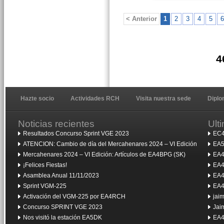
< Anterior
1
2
3
4
5
6
4
Hazte socio
Actividades RCH
Visita nuestra sede
Dipl
Noticias recientes
Ult
Resultados Concurso Sprint VGE 2023
EC4
ATENCION: Cambio de día del Mercahenares 2024 – VI Edición
EA5
Mercahenares 2024 – VI Edición: Artículos de EA4BPG (SK)
EA4
¡Felices Fiestas!
EA4
Asamblea Anual 11/11/2023
EA4
Sprint VGM-225
EA4
Activación del VGM-225 por EA4RCH
jai
Concurso SPRINT VGE 2023
Jai
Nos visitó la estación EA5DK
EA4