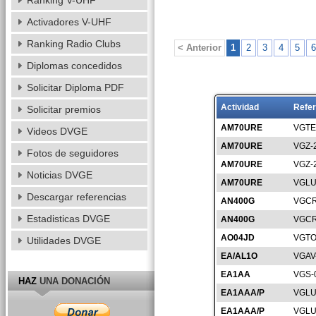
Ranking V-UHF
Activadores V-UHF
Ranking Radio Clubs
< Anterior
1
2
3
4
5
6
Diplomas concedidos
Solicitar Diploma PDF
Actividad
Refer
Solicitar premios
AM70URE
VGTE
Videos DVGE
AM70URE
VGZ-
Fotos de seguidores
AM70URE
VGZ-
Noticias DVGE
AM70URE
VGLU
Descargar referencias
AN400G
VGCR
Estadisticas DVGE
AN400G
VGCR
AO04JD
VGTO
Utilidades DVGE
EA/AL1O
VGAV
EA1AA
VGS-
HAZ
UNA DONACIÓN
EA1AAA/P
VGLU
EA1AAA/P
VGLU