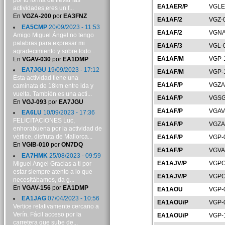
por tu forma de llevar las
EA1AER/P
VGLE
actividades,eres un f...
En
VGZA-200
por
EA3FNZ
EA1AF/2
VGZ-
EA5CMP
20/09/2023 - 11:53
EA1AF/2
VGNA
Amigo Miguel Ángel no tengo
palabras para expresar mi
EA1AF/3
VGL-
agradecimiento y sobre todo...
EA1AF/M
VGP-
En
VGAV-030
por
EA1DMP
EA7JGU
19/09/2023 - 17:12
EA1AF/M
VGP-
Esta actividad tiene una
EA1AF/P
VGZA
caminata de 18km entre ida y
vuelta. También es una acti...
EA1AF/P
VGSG
En
VGJ-093
por
EA7JGU
EA1AF/P
VGAV
EA6LU
10/09/2023 - 17:36
FELICITACIONES Luc,
EA1AF/P
VGZA
enhorabuena por la actividad de
vértice, disfruta de Mallorca...
EA1AF/P
VGP-
En
VGIB-010
por
ON7DQ
EA1AF/P
VGVA
EA7HMK
25/08/2023 - 09:59
EA1AJV/P
VGPO
Miguel Angel Gracias a ti por
estar siempre atento a lo que
EA1AJV/P
VGPO
necesitábamos, da g...
En
VGAV-156
por
EA1DMP
EA1AOU
VGP-
EA1JAG
07/04/2023 - 10:56
EA1AOU/P
VGP-
Vertice relativamente cercano a
Verín. Fácil acceso por la
EA1AOU/P
VGP-
carretera que sube de...