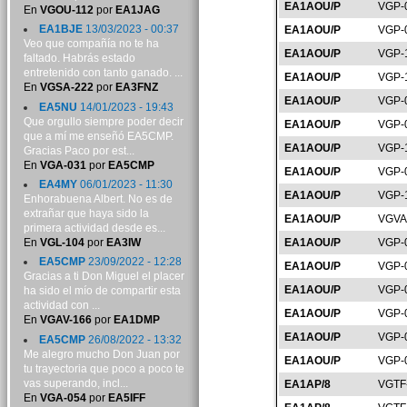
EA1AOU/P
VGP-
En
VGOU-112
por
EA1JAG
EA1BJE
13/03/2023 - 00:37
EA1AOU/P
VGP-
Veo que compañía no te ha
EA1AOU/P
VGP-
faltado. Habrás estado
entretenido con tanto ganado. ...
EA1AOU/P
VGP-
En
VGSA-222
por
EA3FNZ
EA1AOU/P
VGP-
EA5NU
14/01/2023 - 19:43
Que orgullo siempre poder decir
EA1AOU/P
VGP-
que a mí me enseñó EA5CMP.
EA1AOU/P
VGP-
Gracias Paco por est...
En
VGA-031
por
EA5CMP
EA1AOU/P
VGP-
EA4MY
06/01/2023 - 11:30
EA1AOU/P
VGP-
Enhorabuena Albert. No es de
extrañar que haya sido la
EA1AOU/P
VGVA
primera actividad desde es...
En
VGL-104
por
EA3IW
EA1AOU/P
VGP-
EA5CMP
23/09/2022 - 12:28
EA1AOU/P
VGP-
Gracias a ti Don Miguel el placer
EA1AOU/P
VGP-
ha sido el mío de compartir esta
actividad con ...
EA1AOU/P
VGP-
En
VGAV-166
por
EA1DMP
EA1AOU/P
VGP-
EA5CMP
26/08/2022 - 13:32
Me alegro mucho Don Juan por
EA1AOU/P
VGP-
tu trayectoria que poco a poco te
vas superando, incl...
EA1AP/8
VGTF
En
VGA-054
por
EA5IFF