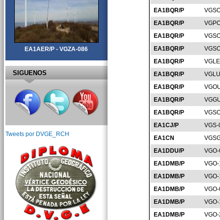
EA1BQR/P
VGSO
EA1BQR/P
VGPO
EA1BQR/P
VGSO
EA1BQR/P
VGSO
EA1AER/P - VGZA-086
EA1BQR/P
VGLE
SIGUENOS
EA1BQR/P
VGLU
EA1BQR/P
VGOU
EA1BQR/P
VGGU
EA1BQR/P
VGSO
EA1CJ/P
VGS-
Tweets por DVGE_RCH
EA1CN
VGSG
EA1DDU/P
VGO-
EA1DMB/P
VGO-
EA1DMB/P
VGO-
EA1DMB/P
VGO-
EA1DMB/P
VGO-
EA1DMB/P
VGO-