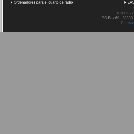
Ordenadores para el cuarto de radio
EA5
© 2006 - 
P.O.Box 69 - 28830
Política