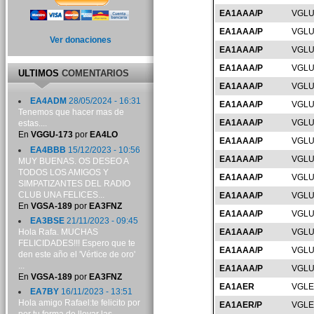
EA1AAA/P
VGLU
EA1AAA/P
VGLU
Ver donaciones
EA1AAA/P
VGLU
EA1AAA/P
VGLU
ULTIMOS
COMENTARIOS
EA1AAA/P
VGLU
EA4ADM
28/05/2024 - 16:31
EA1AAA/P
VGLU
Tenemos que hacer mas de
EA1AAA/P
VGLU
estas....
En
VGGU-173
por
EA4LO
EA1AAA/P
VGLU
EA4BBB
15/12/2023 - 10:56
EA1AAA/P
VGLU
MUY BUENAS. OS DESEO A
TODOS LOS AMIGOS Y
EA1AAA/P
VGLU
SIMPATIZANTES DEL RADIO
CLUB UNA FELICES...
EA1AAA/P
VGLU
En
VGSA-189
por
EA3FNZ
EA1AAA/P
VGLU
EA3BSE
21/11/2023 - 09:45
Hola Rafa. MUCHAS
EA1AAA/P
VGLU
FELICIDADES!!! Espero que te
EA1AAA/P
VGLU
den este año el 'Vértice de oro'
...
EA1AAA/P
VGLU
En
VGSA-189
por
EA3FNZ
EA1AER
VGLE
EA7BY
16/11/2023 - 13:51
Hola amigo Rafael:te felicito por
EA1AER/P
VGLE