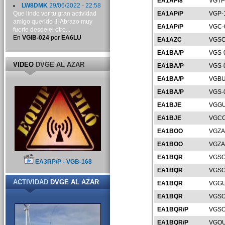
EA1AP/8
VGTF
LW8DMK
29/06/2022 - 22:58
Que lindo ver tu gran actividad
EA1AP/P
VGP-
amigo querido !!! Abrazo muy
EA1AP/P
VGC-
fuerte desde el otro...
En
VGIB-024
por
EA6LU
EA1AZC
VGSO
EA1BA/P
VGS-
VIDEO
DVGE AL AZAR
EA1BA/P
VGS-
EA1BA/P
VGBU
EA1BA/P
VGS-
EA1BJE
VGGU
EA1BJE
VGCC
EA1BOO
VGZA
EA1BOO
VGZA
EA1BQR
VGSO
EA3RP/P - VGB-168
EA1BQR
VGSO
ACTIVIDAD
DVGE AL AZAR
EA1BQR
VGGU
EA1BQR
VGSO
EA1BQR/P
VGSO
EA1BQR/P
VGOU