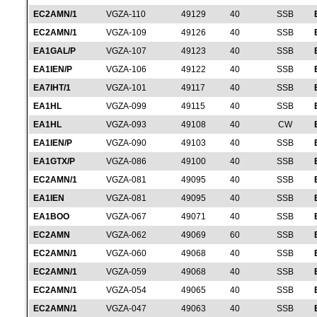
EC2AMN/1
VGZA-110
49129
40
SSB
EC2AMN/1
VGZA-109
49126
40
SSB
EA1GAL/P
VGZA-107
49123
40
SSB
EA1IEN/P
VGZA-106
49122
40
SSB
EA7IHT/1
VGZA-101
49117
40
SSB
EA1HL
VGZA-099
49115
40
SSB
EA1HL
VGZA-093
49108
40
CW
EA1IEN/P
VGZA-090
49103
40
SSB
EA1GTX/P
VGZA-086
49100
40
SSB
EC2AMN/1
VGZA-081
49095
40
SSB
EA1IEN
VGZA-081
49095
40
SSB
EA1BOO
VGZA-067
49071
40
SSB
EC2AMN
VGZA-062
49069
60
SSB
EC2AMN/1
VGZA-060
49068
40
SSB
EC2AMN/1
VGZA-059
49068
40
SSB
EC2AMN/1
VGZA-054
49065
40
SSB
EC2AMN/1
VGZA-047
49063
40
SSB