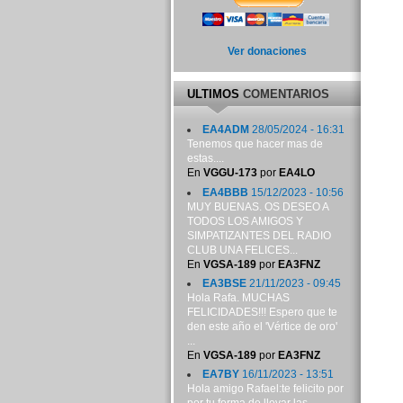
Ver donaciones
ULTIMOS
COMENTARIOS
EA4ADM
28/05/2024 - 16:31
Tenemos que hacer mas de
estas....
En
VGGU-173
por
EA4LO
EA4BBB
15/12/2023 - 10:56
MUY BUENAS. OS DESEO A
TODOS LOS AMIGOS Y
SIMPATIZANTES DEL RADIO
CLUB UNA FELICES...
En
VGSA-189
por
EA3FNZ
EA3BSE
21/11/2023 - 09:45
Hola Rafa. MUCHAS
FELICIDADES!!! Espero que te
den este año el 'Vértice de oro'
...
En
VGSA-189
por
EA3FNZ
EA7BY
16/11/2023 - 13:51
Hola amigo Rafael:te felicito por