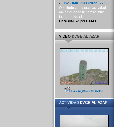
LW8DMK
29/06/2022 - 22:58
Que lindo ver tu gran actividad
amigo querido !!! Abrazo muy
fuerte desde el otro...
En
VGIB-024
por
EA6LU
VIDEO
DVGE AL AZAR
EA2AQM - VGBI-001
ACTIVIDAD
DVGE AL AZAR