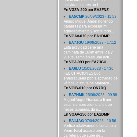
por tu forma de llevar las
actividades,eres un f...
En
VGZA-200
por
EA3FNZ
EA5CMP
20/09/2023 - 11:53
Amigo Miguel Ángel no tengo
palabras para expresar mi
agradecimiento y sobre todo...
En
VGAV-030
por
EA1DMP
EA7JGU
19/09/2023 - 17:12
Esta actividad tiene una
caminata de 18km entre ida y
vuelta. También es una acti...
En
VGJ-093
por
EA7JGU
EA6LU
10/09/2023 - 17:36
FELICITACIONES Luc,
enhorabuena por la actividad de
vértice, disfruta de Mallorca...
En
VGIB-010
por
ON7DQ
EA7HMK
25/08/2023 - 09:59
Miguel Angel Gracias a ti por
estar siempre atento a lo que
necesitábamos, da g...
En
VGAV-156
por
EA1DMP
EA1JAG
07/04/2023 - 10:56
Vertice relativamente cercano a
Verín. Fácil acceso por la
carretera que sube de...