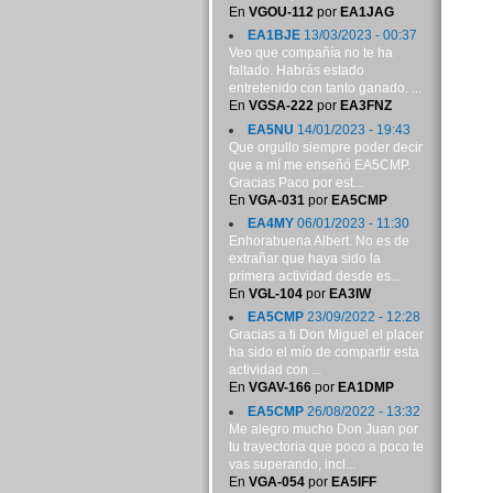
En
VGOU-112
por
EA1JAG
EA1BJE
13/03/2023 - 00:37
Veo que compañía no te ha
faltado. Habrás estado
entretenido con tanto ganado. ...
En
VGSA-222
por
EA3FNZ
EA5NU
14/01/2023 - 19:43
Que orgullo siempre poder decir
que a mí me enseñó EA5CMP.
Gracias Paco por est...
En
VGA-031
por
EA5CMP
EA4MY
06/01/2023 - 11:30
Enhorabuena Albert. No es de
extrañar que haya sido la
primera actividad desde es...
En
VGL-104
por
EA3IW
EA5CMP
23/09/2022 - 12:28
Gracias a ti Don Miguel el placer
ha sido el mío de compartir esta
actividad con ...
En
VGAV-166
por
EA1DMP
EA5CMP
26/08/2022 - 13:32
Me alegro mucho Don Juan por
tu trayectoria que poco a poco te
vas superando, incl...
En
VGA-054
por
EA5IFF