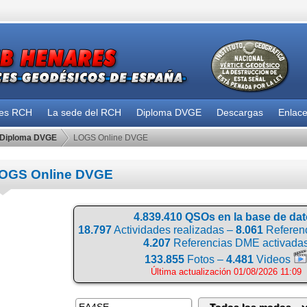
des RCH
La sede del RCH
Diploma DVGE
Descargas
Enlac
Diploma DVGE
LOGS Online DVGE
OGS Online DVGE
4.839.410 QSOs en la base de da
18.797
Actividades realizadas –
8.061
Referenc
4.207
Referencias DME activada
133.855
Fotos –
4.481
Videos
Última actualización 01/08/2026 11:09