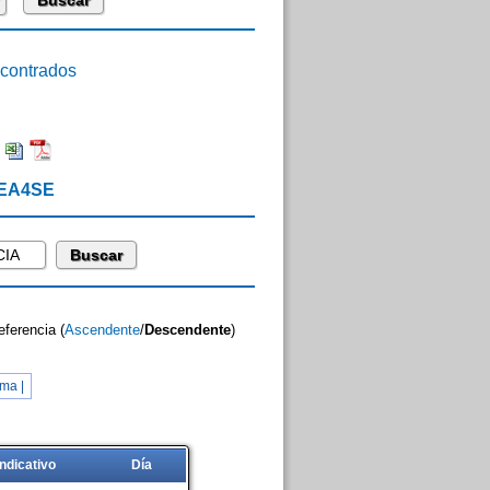
ontrados
:
 EA4SE
eferencia (
Ascendente
/
Descendente
)
ma |
Indicativo
Día