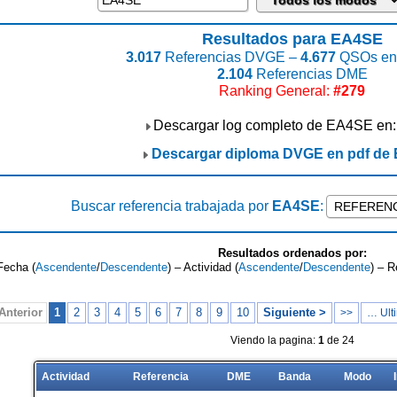
Resultados para EA4SE
3.017
Referencias DVGE –
4.677
QSOs enc
2.104
Referencias DME
Ranking General:
#279
Descargar log completo de EA4SE en
Descargar diploma DVGE en pdf de
Buscar referencia trabajada por
EA4SE
:
Resultados ordenados por:
Fecha (
Ascendente
/
Descendente
) – Actividad (
Ascendente
/
Descendente
) – R
Anterior
1
2
3
4
5
6
7
8
9
10
Siguiente >
>>
… Ulti
Viendo la pagina:
1
de 24
Actividad
Referencia
DME
Banda
Modo