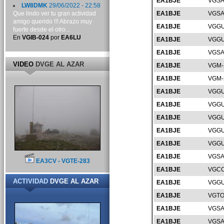
EA1BJE
VGSA
LW8DMK
29/06/2022 - 22:58
Que lindo ver tu gran actividad
EA1BJE
VGSA
amigo querido !!! Abrazo muy
EA1BJE
VGGU
fuerte desde el otro...
En
VGIB-024
por
EA6LU
EA1BJE
VGGU
EA1BJE
VGSA
VIDEO
DVGE AL AZAR
EA1BJE
VGM-
EA1BJE
VGM-
EA1BJE
VGGU
EA1BJE
VGGU
EA1BJE
VGGU
EA1BJE
VGGU
EA1BJE
VGGU
EA1BJE
VGSA
EA3CV - VGTE-283
EA1BJE
VGCC
ACTIVIDAD
DVGE AL AZAR
EA1BJE
VGGU
EA1BJE
VGTO
EA1BJE
VGSA
EA1BJE
VGSA