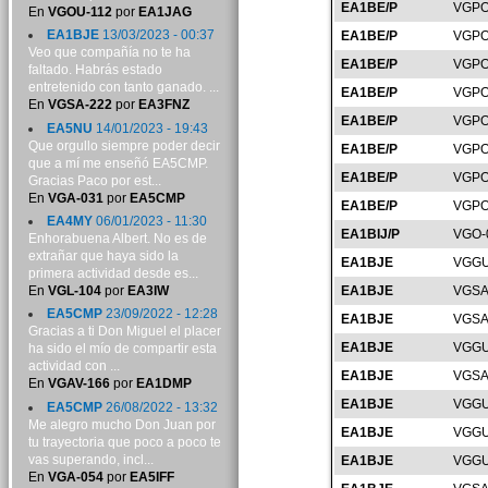
EA1BE/P
VGPO
En
VGOU-112
por
EA1JAG
EA1BJE
13/03/2023 - 00:37
EA1BE/P
VGPO
Veo que compañía no te ha
EA1BE/P
VGPO
faltado. Habrás estado
entretenido con tanto ganado. ...
EA1BE/P
VGPO
En
VGSA-222
por
EA3FNZ
EA1BE/P
VGPO
EA5NU
14/01/2023 - 19:43
Que orgullo siempre poder decir
EA1BE/P
VGPO
que a mí me enseñó EA5CMP.
EA1BE/P
VGPO
Gracias Paco por est...
En
VGA-031
por
EA5CMP
EA1BE/P
VGPO
EA4MY
06/01/2023 - 11:30
EA1BIJ/P
VGO-
Enhorabuena Albert. No es de
extrañar que haya sido la
EA1BJE
VGGU
primera actividad desde es...
En
VGL-104
por
EA3IW
EA1BJE
VGSA
EA5CMP
23/09/2022 - 12:28
EA1BJE
VGSA
Gracias a ti Don Miguel el placer
EA1BJE
VGGU
ha sido el mío de compartir esta
actividad con ...
EA1BJE
VGSA
En
VGAV-166
por
EA1DMP
EA1BJE
VGGU
EA5CMP
26/08/2022 - 13:32
Me alegro mucho Don Juan por
EA1BJE
VGGU
tu trayectoria que poco a poco te
vas superando, incl...
EA1BJE
VGGU
En
VGA-054
por
EA5IFF