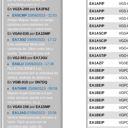
por tu forma de llevar las
EA1AP/P
VGS-
actividades,eres un f...
En
VGZA-200
por
EA3FNZ
EA1AP/P
VGS-
EA5CMP
20/09/2023 - 11:53
EA1AP/P
VGS-
Amigo Miguel Ángel no tengo
palabras para expresar mi
EA1AP/P
VGS-
agradecimiento y sobre todo...
EA1ASC/P
VGSA
En
VGAV-030
por
EA1DMP
EA7JGU
19/09/2023 - 17:12
EA1ASC/P
VGZA
Esta actividad tiene una
EA1AST/P
VGO-
caminata de 18km entre ida y
vuelta. También es una acti...
EA1AST/P
VGO-
En
VGJ-093
por
EA7JGU
EA1AZ/7
VGSE
EA6LU
10/09/2023 - 17:36
FELICITACIONES Luc,
EA1BE/P
VGPO
enhorabuena por la actividad de
vértice, disfruta de Mallorca...
EA1BE/P
VGOU
En
VGIB-010
por
ON7DQ
EA1BE/P
VGPO
EA7HMK
25/08/2023 - 09:59
EA1BE/P
VGPO
Miguel Angel Gracias a ti por
estar siempre atento a lo que
EA1BE/P
VGPO
necesitábamos, da g...
En
VGAV-156
por
EA1DMP
EA1BE/P
VGPO
EA1JAG
07/04/2023 - 10:56
EA1BE/P
VGPO
Vertice relativamente cercano a
Verín. Fácil acceso por la
EA1BE/P
VGPO
carretera que sube de...