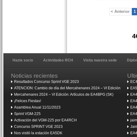
< Anterior
1
4
Hazte socio
Actividades RCH
Visita nuestra sede
Dipl
Noticias recientes
Ult
Resultados Concurso Sprint VGE 2023
EC4
ATENCION: Cambio de día del Mercahenares 2024 – VI Edición
EA5
Mercahenares 2024 – VI Edición: Artículos de EA4BPG (SK)
EA4
¡Felices Fiestas!
EA4
Asamblea Anual 11/11/2023
EA4
Sprint VGM-225
EA4
Activación del VGM-225 por EA4RCH
jai
Concurso SPRINT VGE 2023
Jai
Nos visitó la estación EA5DK
EA4