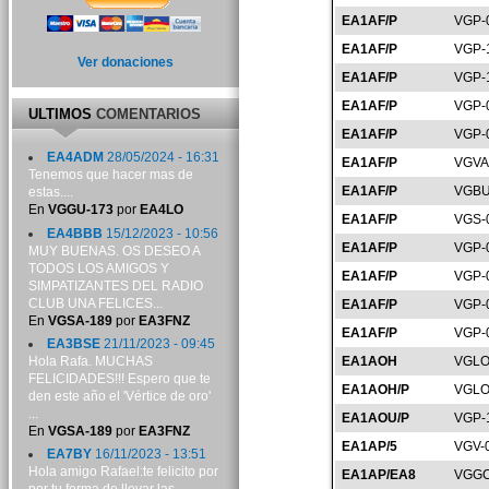
EA1AF/P
VGP-
EA1AF/P
VGP-
Ver donaciones
EA1AF/P
VGP-
EA1AF/P
VGP-
ULTIMOS
COMENTARIOS
EA1AF/P
VGP-
EA4ADM
28/05/2024 - 16:31
EA1AF/P
VGVA
Tenemos que hacer mas de
EA1AF/P
VGBU
estas....
En
VGGU-173
por
EA4LO
EA1AF/P
VGS-
EA4BBB
15/12/2023 - 10:56
EA1AF/P
VGP-
MUY BUENAS. OS DESEO A
TODOS LOS AMIGOS Y
EA1AF/P
VGP-
SIMPATIZANTES DEL RADIO
CLUB UNA FELICES...
EA1AF/P
VGP-
En
VGSA-189
por
EA3FNZ
EA1AF/P
VGP-
EA3BSE
21/11/2023 - 09:45
Hola Rafa. MUCHAS
EA1AOH
VGLO
FELICIDADES!!! Espero que te
EA1AOH/P
VGLO
den este año el 'Vértice de oro'
...
EA1AOU/P
VGP-
En
VGSA-189
por
EA3FNZ
EA1AP/5
VGV-
EA7BY
16/11/2023 - 13:51
Hola amigo Rafael:te felicito por
EA1AP/EA8
VGGC