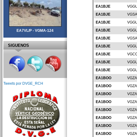
EA1BJE
VGGU
EA1BJE
VGSA
EA1BJE
VGGU
EA1BJE
VGGU
EA7VL/P - VGMA-124
EA1BJE
VGSA
SIGUENOS
EA1BJE
VGGU
EA1BJE
VGCC
EA1BJE
VGGU
EA1BJE
VGGU
EA1BOO
VGZA
Tweets por DVGE_RCH
EA1BOO
VGZA
EA1BOO
VGZA
EA1BOO
VGZA
EA1BOO
VGZA
EA1BOO
VGZA
EA1BOO
VGZA
EA1BOO
VGZA