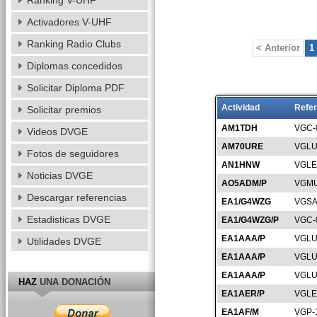
Ranking V-UHF
Activadores V-UHF
Ranking Radio Clubs
< Anterior
1
Diplomas concedidos
Solicitar Diploma PDF
Actividad
Refer
Solicitar premios
AM1TDH
VGC-
Videos DVGE
AM70URE
VGLU
Fotos de seguidores
AN1HNW
VGLE
Noticias DVGE
AO5ADM/P
VGMU
Descargar referencias
EA1/G4WZG
VGSA
Estadisticas DVGE
EA1/G4WZG/P
VGC-
EA1AAA/P
VGLU
Utilidades DVGE
EA1AAA/P
VGLU
EA1AAA/P
VGLU
HAZ
UNA DONACIÓN
EA1AER/P
VGLE
EA1AF/M
VGP-