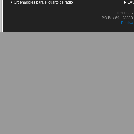
Ordenadores para el cuarto de radio
EA5
© 2006 - 
P.O.Box 69 - 28830
Política