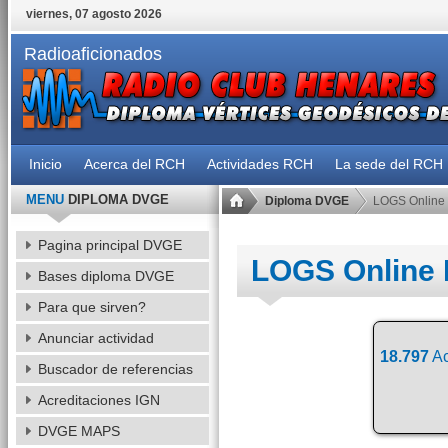
viernes, 07 agosto 2026
Radioaficionados
Inicio
Acerca del RCH
Actividades RCH
La sede del RCH
MENU
DIPLOMA DVGE
Diploma DVGE
LOGS Online
Pagina principal DVGE
LOGS Online
Bases diploma DVGE
Para que sirven?
Anunciar actividad
18.797
Ac
Buscador de referencias
Acreditaciones IGN
DVGE MAPS