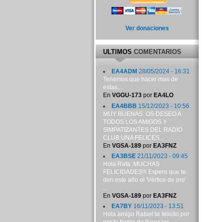
Ver donaciones
ULTIMOS
COMENTARIOS
EA4ADM
28/05/2024 - 16:31
Tenemos que hacer mas de
estas....
En
VGGU-173
por
EA4LO
EA4BBB
15/12/2023 - 10:56
MUY BUENAS. OS DESEO A
TODOS LOS AMIGOS Y
SIMPATIZANTES DEL RADIO
CLUB UNA FELICES...
En
VGSA-189
por
EA3FNZ
EA3BSE
21/11/2023 - 09:45
Hola Rafa. MUCHAS
FELICIDADES!!! Espero que te
den este año el 'Vértice de oro'
...
En
VGSA-189
por
EA3FNZ
EA7BY
16/11/2023 - 13:51
Hola amigo Rafael:te felicito por