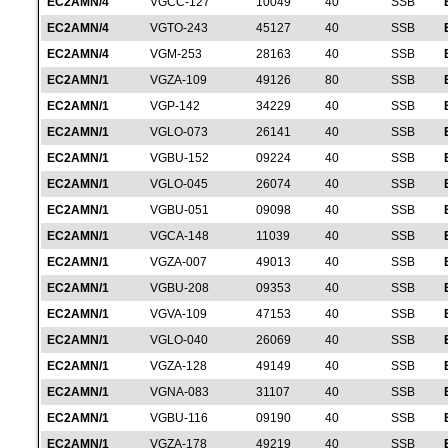
EC2AMN/4
VGCC-127
10049
40
SSB
EC2AMN/4
VGTO-243
45127
40
SSB
EC2AMN/4
VGM-253
28163
40
SSB
EC2AMN/1
VGZA-109
49126
80
SSB
EC2AMN/1
VGP-142
34229
40
SSB
EC2AMN/1
VGLO-073
26141
40
SSB
EC2AMN/1
VGBU-152
09224
40
SSB
EC2AMN/1
VGLO-045
26074
40
SSB
EC2AMN/1
VGBU-051
09098
40
SSB
EC2AMN/1
VGCA-148
11039
40
SSB
EC2AMN/1
VGZA-007
49013
40
SSB
EC2AMN/1
VGBU-208
09353
40
SSB
EC2AMN/1
VGVA-109
47153
40
SSB
EC2AMN/1
VGLO-040
26069
40
SSB
EC2AMN/1
VGZA-128
49149
40
SSB
EC2AMN/1
VGNA-083
31107
40
SSB
EC2AMN/1
VGBU-116
09190
40
SSB
EC2AMN/1
VGZA-178
49219
40
SSB