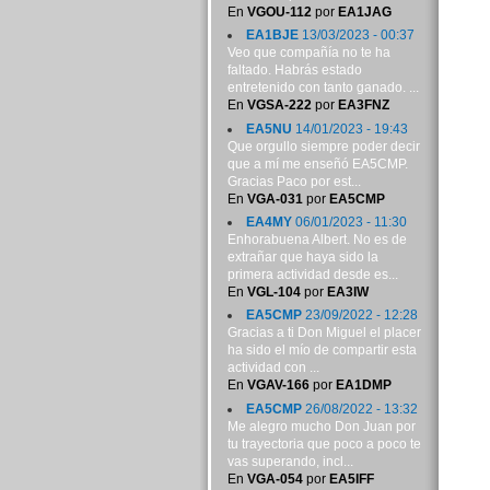
En
VGOU-112
por
EA1JAG
EA1BJE
13/03/2023 - 00:37
Veo que compañía no te ha
faltado. Habrás estado
entretenido con tanto ganado. ...
En
VGSA-222
por
EA3FNZ
EA5NU
14/01/2023 - 19:43
Que orgullo siempre poder decir
que a mí me enseñó EA5CMP.
Gracias Paco por est...
En
VGA-031
por
EA5CMP
EA4MY
06/01/2023 - 11:30
Enhorabuena Albert. No es de
extrañar que haya sido la
primera actividad desde es...
En
VGL-104
por
EA3IW
EA5CMP
23/09/2022 - 12:28
Gracias a ti Don Miguel el placer
ha sido el mío de compartir esta
actividad con ...
En
VGAV-166
por
EA1DMP
EA5CMP
26/08/2022 - 13:32
Me alegro mucho Don Juan por
tu trayectoria que poco a poco te
vas superando, incl...
En
VGA-054
por
EA5IFF