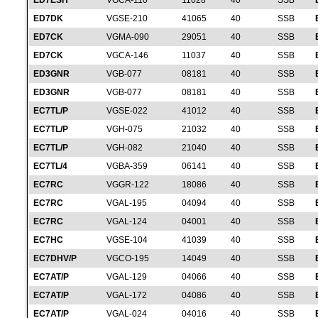
ED7ESH
VGCA-110
11028
40
SSB
ED7DK
VGSE-210
41065
40
SSB
ED7CK
VGMA-090
29051
40
SSB
ED7CK
VGCA-146
11037
40
SSB
ED3GNR
VGB-077
08181
40
SSB
ED3GNR
VGB-077
08181
40
SSB
EC7TL/P
VGSE-022
41012
40
SSB
EC7TL/P
VGH-075
21032
40
SSB
EC7TL/P
VGH-082
21040
40
SSB
EC7TL/4
VGBA-359
06141
40
SSB
EC7RC
VGGR-122
18086
40
SSB
EC7RC
VGAL-195
04094
40
SSB
EC7RC
VGAL-124
04001
40
SSB
EC7HC
VGSE-104
41039
40
SSB
EC7DHV/P
VGCO-195
14049
40
SSB
EC7AT/P
VGAL-129
04066
40
SSB
EC7AT/P
VGAL-172
04086
40
SSB
EC7AT/P
VGAL-024
04016
40
SSB