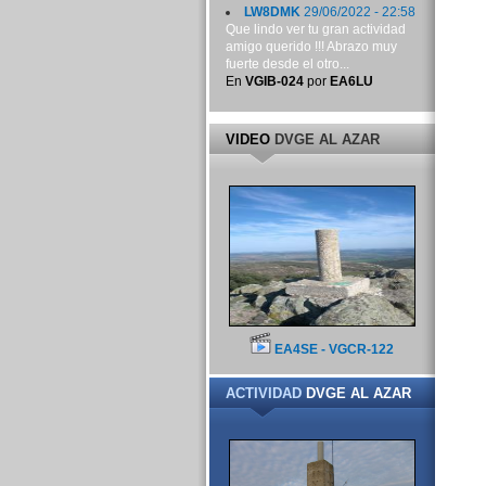
LW8DMK
29/06/2022 - 22:58
Que lindo ver tu gran actividad
amigo querido !!! Abrazo muy
fuerte desde el otro...
En
VGIB-024
por
EA6LU
VIDEO
DVGE AL AZAR
EA4SE - VGCR-122
ACTIVIDAD
DVGE AL AZAR