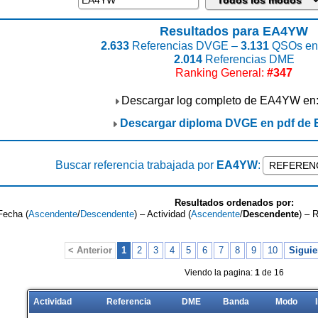
Resultados para EA4YW
2.633
Referencias DVGE –
3.131
QSOs enc
2.014
Referencias DME
Ranking General:
#347
Descargar log completo de EA4YW en
Descargar diploma DVGE en pdf de
Buscar referencia trabajada por
EA4YW
:
Resultados ordenados por:
Fecha (
Ascendente
/
Descendente
) – Actividad (
Ascendente
/
Descendente
) – 
< Anterior
1
2
3
4
5
6
7
8
9
10
Siguie
Viendo la pagina:
1
de 16
Actividad
Referencia
DME
Banda
Modo