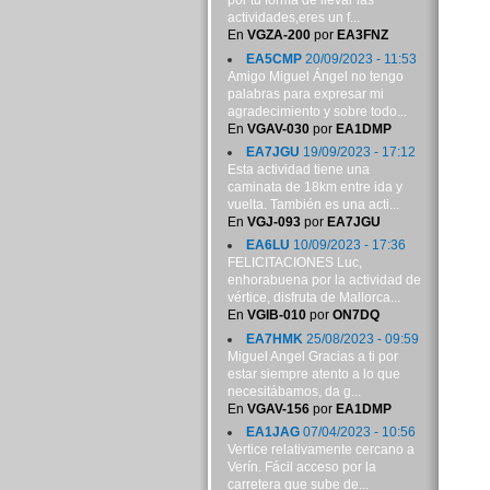
por tu forma de llevar las
actividades,eres un f...
En
VGZA-200
por
EA3FNZ
EA5CMP
20/09/2023 - 11:53
Amigo Miguel Ángel no tengo
palabras para expresar mi
agradecimiento y sobre todo...
En
VGAV-030
por
EA1DMP
EA7JGU
19/09/2023 - 17:12
Esta actividad tiene una
caminata de 18km entre ida y
vuelta. También es una acti...
En
VGJ-093
por
EA7JGU
EA6LU
10/09/2023 - 17:36
FELICITACIONES Luc,
enhorabuena por la actividad de
vértice, disfruta de Mallorca...
En
VGIB-010
por
ON7DQ
EA7HMK
25/08/2023 - 09:59
Miguel Angel Gracias a ti por
estar siempre atento a lo que
necesitábamos, da g...
En
VGAV-156
por
EA1DMP
EA1JAG
07/04/2023 - 10:56
Vertice relativamente cercano a
Verín. Fácil acceso por la
carretera que sube de...