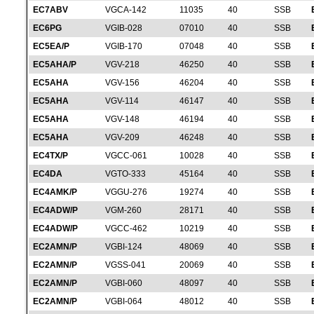
EC7ABV
VGCA-142
11035
40
SSB
EC6PG
VGIB-028
07010
40
SSB
EC5EA/P
VGIB-170
07048
40
SSB
EC5AHA/P
VGV-218
46250
40
SSB
EC5AHA
VGV-156
46204
40
SSB
EC5AHA
VGV-114
46147
40
SSB
EC5AHA
VGV-148
46194
40
SSB
EC5AHA
VGV-209
46248
40
SSB
EC4TX/P
VGCC-061
10028
40
SSB
EC4DA
VGTO-333
45164
40
SSB
EC4AMK/P
VGGU-276
19274
40
SSB
EC4ADW/P
VGM-260
28171
40
SSB
EC4ADW/P
VGCC-462
10219
40
SSB
EC2AMN/P
VGBI-124
48069
40
SSB
EC2AMN/P
VGSS-041
20069
40
SSB
EC2AMN/P
VGBI-060
48097
40
SSB
EC2AMN/P
VGBI-064
48012
40
SSB