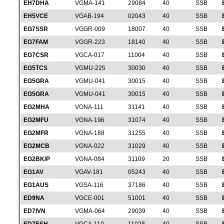
EH7DHA
VGMA-141
29084
40
SSB
EH5VCE
VGAB-194
02043
40
SSB
EG7SSR
VGGR-009
18007
40
SSB
EG7FAM
VGGR-223
18140
40
SSB
EG7CSR
VGCA-017
11004
40
SSB
EG5TCS
VGMU-225
30030
40
SSB
EG5GRA
VGMU-041
30015
40
SSB
EG5GRA
VGMU-041
30015
40
SSB
EG2MHA
VGNA-111
31141
40
SSB
EG2MFU
VGNA-196
31074
40
SSB
EG2MFR
VGNA-188
31255
40
SSB
EG2MCB
VGNA-022
31029
40
SSB
EG2BK/P
VGNA-084
31109
20
SSB
EG1AV
VGAV-181
05243
40
SSB
EG1AUS
VGSA-116
37186
40
SSB
ED9NA
VGCE-001
51001
40
SSB
ED7IVN
VGMA-064
29039
40
SSB