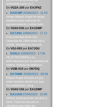
por tu forma de llevar las
actividades,eres un f...
En
VGZA-200
por
EA3FNZ
EA5CMP
20/09/2023 - 11:53
Amigo Miguel Ángel no tengo
palabras para expresar mi
agradecimiento y sobre todo...
En
VGAV-030
por
EA1DMP
EA7JGU
19/09/2023 - 17:12
Esta actividad tiene una
caminata de 18km entre ida y
vuelta. También es una acti...
En
VGJ-093
por
EA7JGU
EA6LU
10/09/2023 - 17:36
FELICITACIONES Luc,
enhorabuena por la actividad de
vértice, disfruta de Mallorca...
En
VGIB-010
por
ON7DQ
EA7HMK
25/08/2023 - 09:59
Miguel Angel Gracias a ti por
estar siempre atento a lo que
necesitábamos, da g...
En
VGAV-156
por
EA1DMP
EA1JAG
07/04/2023 - 10:56
Vertice relativamente cercano a
Verín. Fácil acceso por la
carretera que sube de...