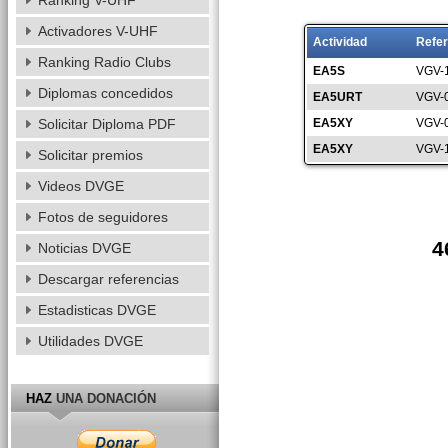
Ranking V-UHF
Activadores V-UHF
Actividad
Refer
Ranking Radio Clubs
EA5S
VGV-
Diplomas concedidos
EA5URT
VGV-
Solicitar Diploma PDF
EA5XY
VGV-
EA5XY
VGV-
Solicitar premios
Videos DVGE
Fotos de seguidores
4
Noticias DVGE
Descargar referencias
Estadisticas DVGE
Utilidades DVGE
HAZ
UNA DONACIÓN