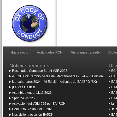
Hazte socio
Actividades RCH
Visita nuestra sede
Dipl
Noticias recientes
Ult
Resultados Concurso Sprint VGE 2023
EC4
ATENCION: Cambio de día del Mercahenares 2024 – VI Edición
EA5
Mercahenares 2024 – VI Edición: Artículos de EA4BPG (SK)
EA4
¡Felices Fiestas!
EA4
Asamblea Anual 11/11/2023
EA4
Sprint VGM-225
EA4
Activación del VGM-225 por EA4RCH
jai
Concurso SPRINT VGE 2023
Jai
Nos visitó la estación EA5DK
EA4