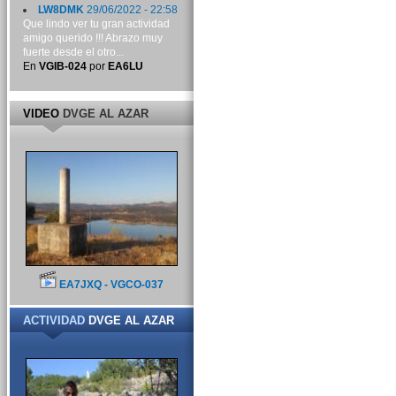
LW8DMK
29/06/2022 - 22:58
Que lindo ver tu gran actividad
amigo querido !!! Abrazo muy
fuerte desde el otro...
En
VGIB-024
por
EA6LU
VIDEO
DVGE AL AZAR
EA7JXQ - VGCO-037
ACTIVIDAD
DVGE AL AZAR