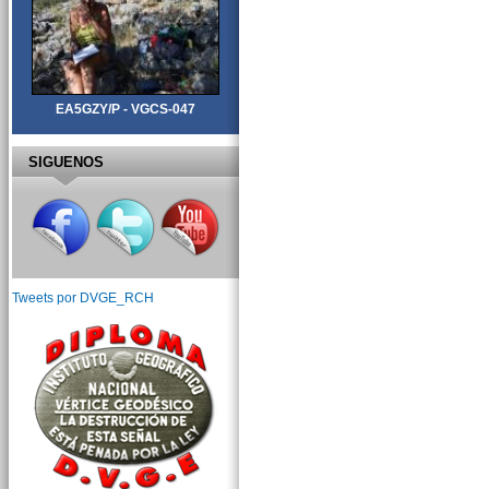
EA5GZY/P - VGCS-047
SIGUENOS
Tweets por DVGE_RCH