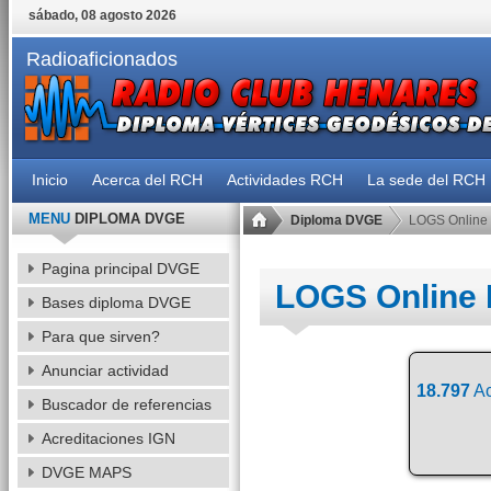
sábado, 08 agosto 2026
Radioaficionados
Inicio
Acerca del RCH
Actividades RCH
La sede del RCH
MENU
DIPLOMA DVGE
Diploma DVGE
LOGS Online
Pagina principal DVGE
LOGS Online
Bases diploma DVGE
Para que sirven?
Anunciar actividad
18.797
Ac
Buscador de referencias
Acreditaciones IGN
DVGE MAPS