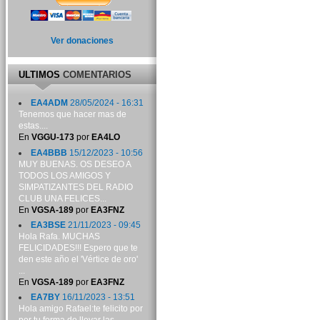
Ver donaciones
ULTIMOS
COMENTARIOS
EA4ADM
28/05/2024 - 16:31
Tenemos que hacer mas de
estas....
En
VGGU-173
por
EA4LO
EA4BBB
15/12/2023 - 10:56
MUY BUENAS. OS DESEO A
TODOS LOS AMIGOS Y
SIMPATIZANTES DEL RADIO
CLUB UNA FELICES...
En
VGSA-189
por
EA3FNZ
EA3BSE
21/11/2023 - 09:45
Hola Rafa. MUCHAS
FELICIDADES!!! Espero que te
den este año el 'Vértice de oro'
...
En
VGSA-189
por
EA3FNZ
EA7BY
16/11/2023 - 13:51
Hola amigo Rafael:te felicito por