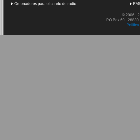
Ordenadores para el cuarto de radio
EA5
© 2006 - 
P.O.Box 69 - 28830
Política