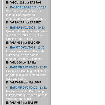
En
VGOU-112
por
EA1JAG
EA1BJE
13/03/2023 - 00:37
Veo que compañía no te ha
faltado. Habrás estado
entretenido con tanto ganado. ...
En
VGSA-222
por
EA3FNZ
EA5NU
14/01/2023 - 19:43
Que orgullo siempre poder decir
que a mí me enseñó EA5CMP.
Gracias Paco por est...
En
VGA-031
por
EA5CMP
EA4MY
06/01/2023 - 11:30
Enhorabuena Albert. No es de
extrañar que haya sido la
primera actividad desde es...
En
VGL-104
por
EA3IW
EA5CMP
23/09/2022 - 12:28
Gracias a ti Don Miguel el placer
ha sido el mío de compartir esta
actividad con ...
En
VGAV-166
por
EA1DMP
EA5CMP
26/08/2022 - 13:32
Me alegro mucho Don Juan por
tu trayectoria que poco a poco te
vas superando, incl...
En
VGA-054
por
EA5IFF