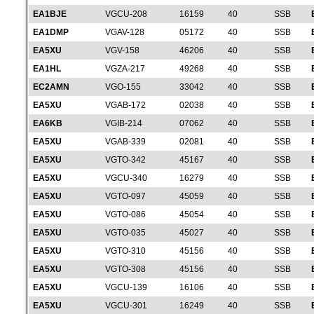
EA1BJE
VGCU-208
16159
40
SSB
EA1DMP
VGAV-128
05172
40
SSB
EA5XU
VGV-158
46206
40
SSB
EA1HL
VGZA-217
49268
40
SSB
EC2AMN
VGO-155
33042
40
SSB
EA5XU
VGAB-172
02038
40
SSB
EA6KB
VGIB-214
07062
40
SSB
EA5XU
VGAB-339
02081
40
SSB
EA5XU
VGTO-342
45167
40
SSB
EA5XU
VGCU-340
16279
40
SSB
EA5XU
VGTO-097
45059
40
SSB
EA5XU
VGTO-086
45054
40
SSB
EA5XU
VGTO-035
45027
40
SSB
EA5XU
VGTO-310
45156
40
SSB
EA5XU
VGTO-308
45156
40
SSB
EA5XU
VGCU-139
16106
40
SSB
EA5XU
VGCU-301
16249
40
SSB