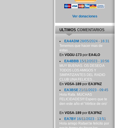
Ver donaciones
ULTIMOS
COMENTARIOS
EA4ADM
28/05/2024 - 16:31
Tenemos que hacer mas de
estas....
En
VGGU-173
por
EA4LO
EA4BBB
15/12/2023 - 10:56
MUY BUENAS. OS DESEO A
TODOS LOS AMIGOS Y
SIMPATIZANTES DEL RADIO
CLUB UNA FELICES...
En
VGSA-189
por
EA3FNZ
EA3BSE
21/11/2023 - 09:45
Hola Rafa. MUCHAS
FELICIDADES!!! Espero que te
den este año el 'Vértice de oro'
...
En
VGSA-189
por
EA3FNZ
EA7BY
16/11/2023 - 13:51
Hola amigo Rafael:te felicito por