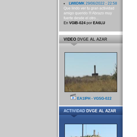
LW8DMK
29/06/2022 - 22:58
Que lindo ver tu gran actividad
amigo querido !!! Abrazo muy
fuerte desde el otro...
En
VGIB-024
por
EA6LU
VIDEO
DVGE AL AZAR
EA1IPH - VGSG-022
ACTIVIDAD
DVGE AL AZAR