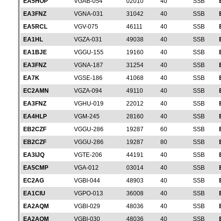
EA5HOP
VGAB-054
02010
40
SSB
EA3FNZ
VGNA-031
31042
40
SSB
EA5RCL
VGV-075
46111
40
SSB
EA1HL
VGZA-031
49038
40
SSB
EA1BJE
VGGU-155
19160
40
SSB
EA3FNZ
VGNA-187
31254
40
SSB
EA7K
VGSE-186
41068
40
SSB
EC2AMN
VGZA-094
49110
40
SSB
EA3FNZ
VGHU-019
22012
40
SSB
EA4HLP
VGM-245
28160
40
SSB
EB2CZF
VGGU-286
19287
60
SSB
EB2CZF
VGGU-286
19287
80
SSB
EA3IJQ
VGTE-206
44191
40
SSB
EA5CMP
VGA-012
03014
40
SSB
EC2AG
VGBI-044
48903
40
SSB
EA1CIU
VGPO-013
36008
40
SSB
EA2AQM
VGBI-029
48036
40
SSB
EA2AQM
VGBI-030
48036
40
SSB