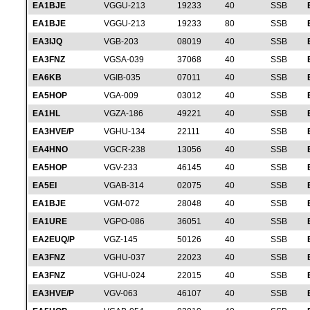
EA1BJE
VGGU-213
19233
40
SSB
EA1BJE
VGGU-213
19233
80
SSB
EA3IJQ
VGB-203
08019
40
SSB
EA3FNZ
VGSA-039
37068
40
SSB
EA6KB
VGIB-035
07011
40
SSB
EA5HOP
VGA-009
03012
40
SSB
EA1HL
VGZA-186
49221
40
SSB
EA3HVE/P
VGHU-134
22111
40
SSB
EA4HNO
VGCR-238
13056
40
SSB
EA5HOP
VGV-233
46145
40
SSB
EA5EI
VGAB-314
02075
40
SSB
EA1BJE
VGM-072
28048
40
SSB
EA1URE
VGPO-086
36051
40
SSB
EA2EUQ/P
VGZ-145
50126
40
SSB
EA3FNZ
VGHU-037
22023
40
SSB
EA3FNZ
VGHU-024
22015
40
SSB
EA3HVE/P
VGV-063
46107
40
SSB