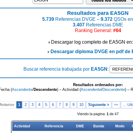
Resultados para EA5GN
5.739
Referencias DVGE –
9.372
QSOs enc
3.407
Referencias DME
Ranking General:
#64
Descargar log completo de EA5GN en
Descargar diploma DVGE en pdf de
Buscar referencia trabajada por
EA5GN
:
Resultados ordenados por:
Fecha (
Ascendente
/
Descendente
) – Actividad (
Ascendente
/
Descendente
) – 
Anterior
1
2
3
4
5
6
7
8
9
10
Siguiente >
>>
… Ulti
Viendo la pagina:
1
de 47
Actividad
Referencia
DME
Banda
Modo