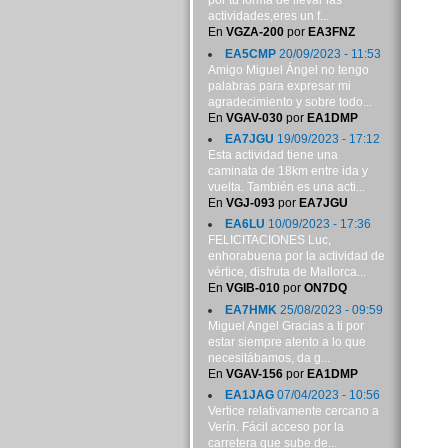
por tu forma de llevar las
actividades,eres un f...
En
VGZA-200
por
EA3FNZ
EA5CMP
20/09/2023 - 11:53
Amigo Miguel Ángel no tengo
palabras para expresar mi
agradecimiento y sobre todo...
En
VGAV-030
por
EA1DMP
EA7JGU
19/09/2023 - 17:12
Esta actividad tiene una
caminata de 18km entre ida y
vuelta. También es una acti...
En
VGJ-093
por
EA7JGU
EA6LU
10/09/2023 - 17:36
FELICITACIONES Luc,
enhorabuena por la actividad de
vértice, disfruta de Mallorca...
En
VGIB-010
por
ON7DQ
EA7HMK
25/08/2023 - 09:59
Miguel Angel Gracias a ti por
estar siempre atento a lo que
necesitábamos, da g...
En
VGAV-156
por
EA1DMP
EA1JAG
07/04/2023 - 10:56
Vertice relativamente cercano a
Verín. Fácil acceso por la
carretera que sube de...