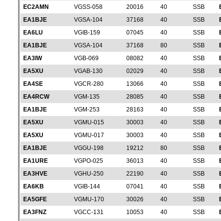
EC2AMN
VGSS-058
20016
40
SSB
EA1BJE
VGSA-104
37168
40
SSB
EA6LU
VGIB-159
07045
40
SSB
EA1BJE
VGSA-104
37168
80
SSB
EA3IW
VGB-069
08082
40
SSB
EA5XU
VGAB-130
02029
40
SSB
EA4SE
VGCR-280
13066
40
SSB
EA4RCW
VGM-135
28085
40
SSB
EA1BJE
VGM-253
28163
40
SSB
EA5XU
VGMU-015
30003
40
SSB
EA5XU
VGMU-017
30003
40
SSB
EA1BJE
VGGU-198
19212
80
SSB
EA1URE
VGPO-025
36013
40
SSB
EA3HVE
VGHU-250
22190
40
SSB
EA6KB
VGIB-144
07041
40
SSB
EA5GFE
VGMU-170
30026
40
SSB
EA3FNZ
VGCC-131
10053
40
SSB