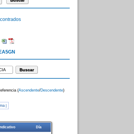
ontrados
:
 EA5GN
Referencia (
Ascendente
/
Descendente
)
ma |
Indicativo
Día