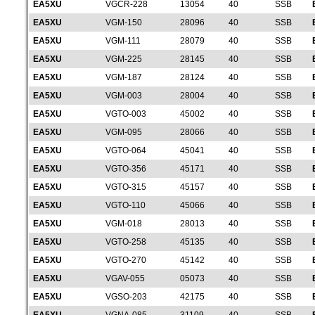
EA5XU
VGCR-228
13054
40
SSB
EA5XU
VGM-150
28096
40
SSB
EA5XU
VGM-111
28079
40
SSB
EA5XU
VGM-225
28145
40
SSB
EA5XU
VGM-187
28124
40
SSB
EA5XU
VGM-003
28004
40
SSB
EA5XU
VGTO-003
45002
40
SSB
EA5XU
VGM-095
28066
40
SSB
EA5XU
VGTO-064
45041
40
SSB
EA5XU
VGTO-356
45171
40
SSB
EA5XU
VGTO-315
45157
40
SSB
EA5XU
VGTO-110
45066
40
SSB
EA5XU
VGM-018
28013
40
SSB
EA5XU
VGTO-258
45135
40
SSB
EA5XU
VGTO-270
45142
40
SSB
EA5XU
VGAV-055
05073
40
SSB
EA5XU
VGSO-203
42175
40
SSB