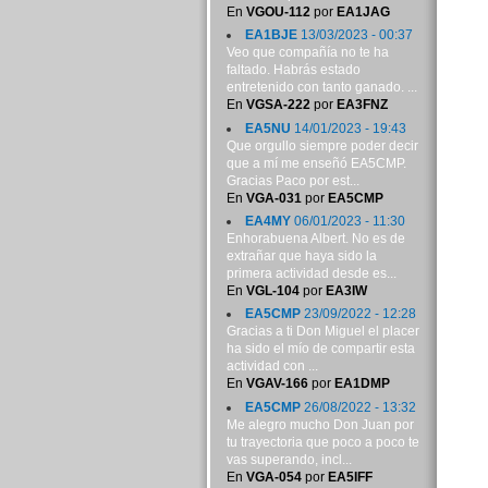
En
VGOU-112
por
EA1JAG
EA1BJE
13/03/2023 - 00:37
Veo que compañía no te ha
faltado. Habrás estado
entretenido con tanto ganado. ...
En
VGSA-222
por
EA3FNZ
EA5NU
14/01/2023 - 19:43
Que orgullo siempre poder decir
que a mí me enseñó EA5CMP.
Gracias Paco por est...
En
VGA-031
por
EA5CMP
EA4MY
06/01/2023 - 11:30
Enhorabuena Albert. No es de
extrañar que haya sido la
primera actividad desde es...
En
VGL-104
por
EA3IW
EA5CMP
23/09/2022 - 12:28
Gracias a ti Don Miguel el placer
ha sido el mío de compartir esta
actividad con ...
En
VGAV-166
por
EA1DMP
EA5CMP
26/08/2022 - 13:32
Me alegro mucho Don Juan por
tu trayectoria que poco a poco te
vas superando, incl...
En
VGA-054
por
EA5IFF