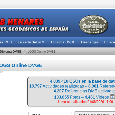
des RCH
La sede del RCH
Diploma DVGE
Descargas
Enlac
Diploma DVGE
LOGS Online DVGE
OGS Online DVGE
4.839.410 QSOs en la base de da
18.797
Actividades realizadas –
8.061
Referenc
4.207
Referencias DME activada
133.855
Fotos –
4.481
Videos
Última actualización 01/08/2026 11:09