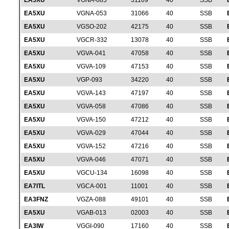
EA5XU
VGNA-085
31109
40
SSB
EA5XU
VGNA-053
31066
40
SSB
EA5XU
VGSO-202
42175
40
SSB
EA5XU
VGCR-332
13078
40
SSB
EA5XU
VGVA-041
47058
40
SSB
EA5XU
VGVA-109
47153
40
SSB
EA5XU
VGP-093
34220
40
SSB
EA5XU
VGVA-143
47197
40
SSB
EA5XU
VGVA-058
47086
40
SSB
EA5XU
VGVA-150
47212
40
SSB
EA5XU
VGVA-029
47044
40
SSB
EA5XU
VGVA-152
47216
40
SSB
EA5XU
VGVA-046
47071
40
SSB
EA5XU
VGCU-134
16098
40
SSB
EA7ITL
VGCA-001
11001
40
SSB
EA3FNZ
VGZA-088
49101
40
SSB
EA5XU
VGAB-013
02003
40
SSB
EA3IW
VGGI-090
17160
40
SSB