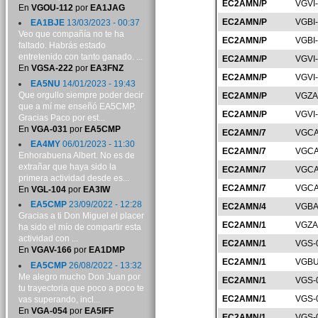
EC2AMN/P
VGVI
En
VGOU-112
por
EA1JAG
EC2AMN/P
VGBI
EA1BJE
13/03/2023 - 00:37
Veo que compañía no te ha
EC2AMN/P
VGBI
faltado. Habrás estado
entretenido con tanto ganado. ...
EC2AMN/P
VGVI
En
VGSA-222
por
EA3FNZ
EC2AMN/P
VGVI
EA5NU
14/01/2023 - 19:43
Que orgullo siempre poder decir
EC2AMN/P
VGZA
que a mí me enseñó EA5CMP.
EC2AMN/P
VGVI
Gracias Paco por est...
En
VGA-031
por
EA5CMP
EC2AMN/7
VGCA
EA4MY
06/01/2023 - 11:30
EC2AMN/7
VGCA
Enhorabuena Albert. No es de
extrañar que haya sido la
EC2AMN/7
VGCA
primera actividad desde es...
EC2AMN/7
VGCA
En
VGL-104
por
EA3IW
EA5CMP
23/09/2022 - 12:28
EC2AMN/4
VGBA
Gracias a ti Don Miguel el placer
EC2AMN/1
VGZA
ha sido el mío de compartir esta
actividad con ...
EC2AMN/1
VGS-
En
VGAV-166
por
EA1DMP
EC2AMN/1
VGBU
EA5CMP
26/08/2022 - 13:32
Me alegro mucho Don Juan por
EC2AMN/1
VGS-
tu trayectoria que poco a poco te
EC2AMN/1
VGS-
vas superando, incl...
En
VGA-054
por
EA5IFF
EC2AMN/1
VGS-