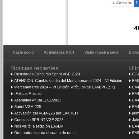
< Anterior
1
4
Hazte socio
Actividades RCH
Visita nuestra sede
Dipl
Noticias recientes
Ult
Resultados Concurso Sprint VGE 2023
EC4
ATENCION: Cambio de día del Mercahenares 2024 – VI Edición
EA5
Mercahenares 2024 – VI Edición: Artículos de EA4BPG (SK)
EA4
¡Felices Fiestas!
EA4
Asamblea Anual 11/11/2023
EA4
Sprint VGM-225
EA4
Activación del VGM-225 por EA4RCH
jai
Concurso SPRINT VGE 2023
Jai
Nos visitó la estación EA5DK
EA4
Ordenadores para el cuarto de radio
EA5