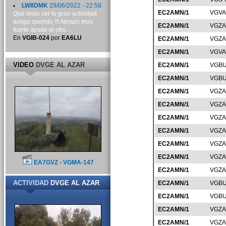
LW8DMK
29/06/2022 - 22:58
EC2AMN/1
VGVA
Que lindo ver tu gran actividad
amigo querido !!! Abrazo muy
EC2AMN/1
VGZA
fuerte desde el otro...
En
VGIB-024
por
EA6LU
EC2AMN/1
VGZA
EC2AMN/1
VGVA
VIDEO
DVGE AL AZAR
EC2AMN/1
VGBU
EC2AMN/1
VGBU
EC2AMN/1
VGZA
EC2AMN/1
VGZA
EC2AMN/1
VGZA
EC2AMN/1
VGZA
EC2AMN/1
VGZA
EC2AMN/1
VGZA
EA7GVZ - VGMA-147
EC2AMN/1
VGZA
ACTIVIDAD
DVGE AL AZAR
EC2AMN/1
VGBU
EC2AMN/1
VGBU
EC2AMN/1
VGZA
EC2AMN/1
VGZA