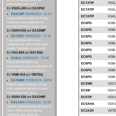
por tu forma de llevar las
EC7AT/P
VGAL
actividades,eres un f...
En
VGZA-200
por
EA3FNZ
EC7AT/P
VGAL
EA5CMP
20/09/2023 - 11:53
EC7AT/P
VGAL
Amigo Miguel Ángel no tengo
palabras para expresar mi
EC6PG
VGIB
agradecimiento y sobre todo...
EC6PG
VGIB
En
VGAV-030
por
EA1DMP
EA7JGU
19/09/2023 - 17:12
EC6PG
VGIB
Esta actividad tiene una
EC6PG
VGIB
caminata de 18km entre ida y
vuelta. También es una acti...
EC6PG
VGIB
En
VGJ-093
por
EA7JGU
EC6PG
VGIB
EA6LU
10/09/2023 - 17:36
FELICITACIONES Luc,
EC6PG
VGIB
enhorabuena por la actividad de
EC6PG
VGIB
vértice, disfruta de Mallorca...
En
VGIB-010
por
ON7DQ
EC6PG
VGIB
EA7HMK
25/08/2023 - 09:59
EC5WR
VGV-
Miguel Angel Gracias a ti por
estar siempre atento a lo que
EC5W
VGA-
necesitábamos, da g...
En
VGAV-156
por
EA1DMP
EC5T/P
VGA-
EA1JAG
07/04/2023 - 10:56
EC5AHA
VGV-
Vertice relativamente cercano a
Verín. Fácil acceso por la
EC2AZH
VGTE
carretera que sube de...