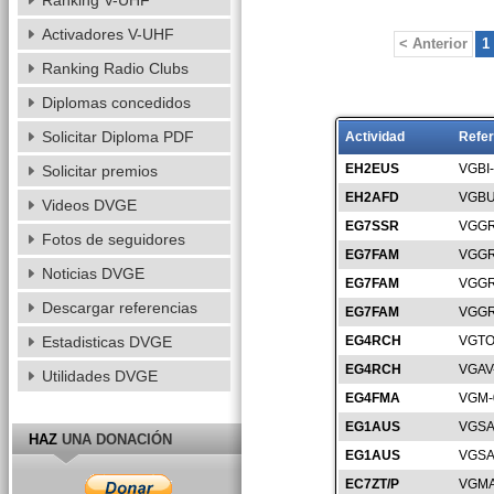
Ranking V-UHF
Activadores V-UHF
< Anterior
1
Ranking Radio Clubs
Diplomas concedidos
Solicitar Diploma PDF
Actividad
Refer
EH2EUS
VGBI
Solicitar premios
EH2AFD
VGBU
Videos DVGE
EG7SSR
VGGR
Fotos de seguidores
EG7FAM
VGGR
Noticias DVGE
EG7FAM
VGGR
Descargar referencias
EG7FAM
VGGR
Estadisticas DVGE
EG4RCH
VGTO
EG4RCH
VGAV
Utilidades DVGE
EG4FMA
VGM-
EG1AUS
VGSA
HAZ
UNA DONACIÓN
EG1AUS
VGSA
EC7ZT/P
VGMA