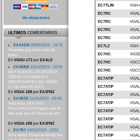
EC7TL/M
VGH-
EC7RC
VGAL
Ver donaciones
EC7RC
VGAL
EC7RC
VGAL
ULTIMOS
COMENTARIOS
EC7RC
VGGR
EA4ADM
28/05/2024 - 16:31
EC7LZ
VGH-
Tenemos que hacer mas de
EC7HC
VGSE
estas....
En
VGGU-173
por
EA4LO
EC7HC
VGCO
EA4BBB
15/12/2023 - 10:56
EC7HC
VGCO
MUY BUENAS. OS DESEO A
TODOS LOS AMIGOS Y
EC7AT/P
VGAL
SIMPATIZANTES DEL RADIO
EC7AT/P
VGAL
CLUB UNA FELICES...
En
VGSA-189
por
EA3FNZ
EC7AT/P
VGAL
EA3BSE
21/11/2023 - 09:45
EC7AT/P
VGAL
Hola Rafa. MUCHAS
FELICIDADES!!! Espero que te
EC7AT/P
VGAL
den este año el 'Vértice de oro'
...
EC7AT/P
VGAL
En
VGSA-189
por
EA3FNZ
EC7AT/P
VGAL
EA7BY
16/11/2023 - 13:51
Hola amigo Rafael:te felicito por
EC7AT/P
VGAL