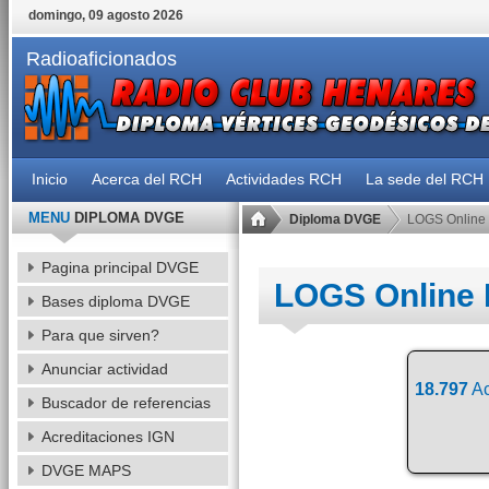
domingo, 09 agosto 2026
Radioaficionados
Inicio
Acerca del RCH
Actividades RCH
La sede del RCH
MENU
DIPLOMA DVGE
Diploma DVGE
LOGS Online
Pagina principal DVGE
LOGS Online
Bases diploma DVGE
Para que sirven?
Anunciar actividad
18.797
Ac
Buscador de referencias
Acreditaciones IGN
DVGE MAPS