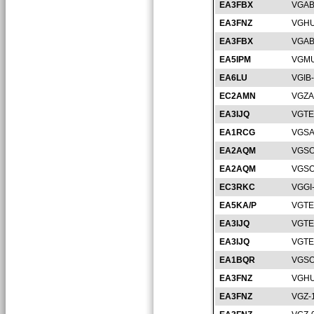
EA3FBX
VGAB
EA3FNZ
VGHU
EA3FBX
VGAB
EA5IPM
VGMU
EA6LU
VGIB
EC2AMN
VGZA
EA3IJQ
VGTE
EA1RCG
VGSA
EA2AQM
VGSO
EA2AQM
VGSO
EC3RKC
VGGI
EA5KA/P
VGTE
EA3IJQ
VGTE
EA3IJQ
VGTE
EA1BQR
VGSO
EA3FNZ
VGHU
EA3FNZ
VGZ-