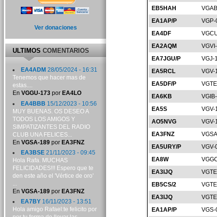
EB5HAH
VGAB
EA1AP/P
VGP-
Ver donaciones
EA4DF
VGCU
EA2AQM
VGVI
ULTIMOS
COMENTARIOS
EA7JGU/P
VGJ-
EA4ADM
28/05/2024 - 16:31
EA5RCL
VGV-
Tenemos que hacer mas de
EA5DF/P
VGTE
estas....
En
VGGU-173
por
EA4LO
EA6KB
VGIB
EA4BBB
15/12/2023 - 10:56
EA5S
VGV-
MUY BUENAS. OS DESEO A
TODOS LOS AMIGOS Y
AO5NVG
VGV-
SIMPATIZANTES DEL RADIO
EA3FNZ
VGSA
CLUB UNA FELICES...
En
VGSA-189
por
EA3FNZ
EA5URY/P
VGV-
EA3BSE
21/11/2023 - 09:45
EA8W
VGGC
Hola Rafa. MUCHAS
FELICIDADES!!! Espero que te
EA3IJQ
VGTE
den este año el 'Vértice de oro'
...
EB5CS/2
VGTE
En
VGSA-189
por
EA3FNZ
EA3IJQ
VGTE
EA7BY
16/11/2023 - 13:51
Hola amigo Rafael:te felicito por
EA1AP/P
VGS-