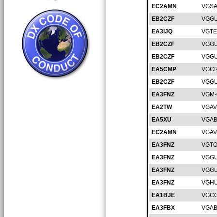
EC2AMN
VGSA
EB2CZF
VGGU
EA3IJQ
VGTE
EB2CZF
VGGU
EB2CZF
VGGU
EA5CMP
VGCR
EB2CZF
VGGU
EA3FNZ
VGM-
EA2TW
VGAV
EA5XU
VGAB
EC2AMN
VGAV
EA3FNZ
VGTO
EA3FNZ
VGGU
EA3FNZ
VGGU
EA3FNZ
VGHU
EA1BJE
VGCC
EA3FBX
VGAB