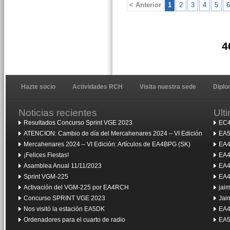
< Anterior
1
2
3
4
5
6
4
Hazte socio
Actividades RCH
Visita nuestra sede
Dipl
Noticias recientes
Ult
Resultados Concurso Sprint VGE 2023
EC4
ATENCION: Cambio de día del Mercahenares 2024 – VI Edición
EA5
Mercahenares 2024 – VI Edición: Artículos de EA4BPG (SK)
EA4
¡Felices Fiestas!
EA4
Asamblea Anual 11/11/2023
EA4
Sprint VGM-225
EA4
Activación del VGM-225 por EA4RCH
jai
Concurso SPRINT VGE 2023
Jai
Nos visitó la estación EA5DK
EA4
Ordenadores para el cuarto de radio
EA5