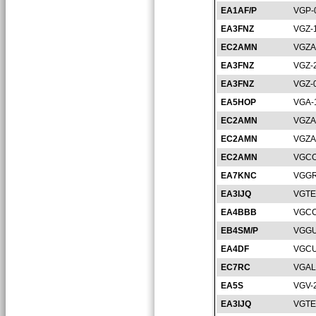
EA1AF/P
VGP-
EA3FNZ
VGZ-
EC2AMN
VGZA
EA3FNZ
VGZ-
EA3FNZ
VGZ-
EA5HOP
VGA-
EC2AMN
VGZA
EC2AMN
VGZA
EC2AMN
VGCO
EA7KNC
VGGR
EA3IJQ
VGTE
EA4BBB
VGCC
EB4SM/P
VGGU
EA4DF
VGCU
EC7RC
VGAL
EA5S
VGV-
EA3IJQ
VGTE