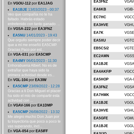
EA3FNZ
VGAV
En
VGOU-112
por
EA1JAG
EA6KB
VGIB
EA1BJE
13/03/2023 - 00:37
Veo que compañía no te ha
EC7HC
VGCO
faltado. Habrás estado
entretenido con tanto ganado. ...
EA3HVE
VGHU
En
VGSA-222
por
EA3FNZ
EA7K
VGSE
EA5NU
14/01/2023 - 19:43
Que orgullo siempre poder decir
EA5XU
VGTO
que a mí me enseñó EA5CMP.
EB5CS/2
VGTE
Gracias Paco por est...
En
VGA-031
por
EA5CMP
EC2AMN
VGSS
EA4MY
06/01/2023 - 11:30
EA1BJE
VGSA
Enhorabuena Albert. No es de
extrañar que haya sido la
EA4AKF/P
VGCC
primera actividad desde es...
EA5HOP
VGA-
En
VGL-104
por
EA3IW
EA5CMP
23/09/2022 - 12:28
EA3FNZ
VGSA
Gracias a ti Don Miguel el placer
EA7HMK
VGCO
ha sido el mío de compartir esta
actividad con ...
EA1BJE
VGGU
En
VGAV-166
por
EA1DMP
EA3HVE
VGHU
EA5CMP
26/08/2022 - 13:32
Me alegro mucho Don Juan por
EA5GFE
VGMU
tu trayectoria que poco a poco te
EA1BJE
VGGU
vas superando, incl...
En
VGA-054
por
EA5IFF
EA3IJQ
VGB-