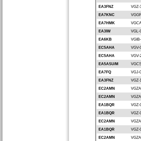
EA3FNZ
VGZ-
EA7KNC
VGGR
EA7HMK
VGCA
EA3IW
VGL-
EA6KB
VGIB
EC5AHA
VGV-
EC5AHA
VGV-
EA5ASU/M
VGCS
EA7FQ
VGJ-
EA3FNZ
VGZ-
EC2AMN
VGZA
EC2AMN
VGZA
EA1BQR
VGZ-
EA1BQR
VGZ-
EC2AMN
VGZA
EA1BQR
VGZ-
EC2AMN
VGZA