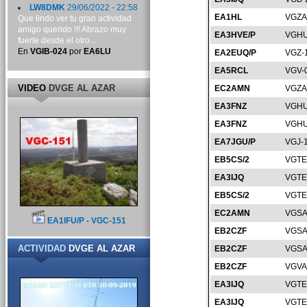
LW8DMK
29/06/2022 - 22:58
EA1HL
VGZA
Que lindo ver tu gran actividad
amigo querido !!! Abrazo muy
EA3HVE/P
VGHU
fuerte desde el otro...
En
VGIB-024
por
EA6LU
EA2EUQ/P
VGZ-
EA5RCL
VGV-
VIDEO
DVGE AL AZAR
EC2AMN
VGZA
EA3FNZ
VGHU
EA3FNZ
VGHU
EA7JGU/P
VGJ-
EB5CS/2
VGTE
EA3IJQ
VGTE
EB5CS/2
VGTE
EC2AMN
VGSA
EA1IFU/P - VGC-151
EB2CZF
VGSA
ACTIVIDAD
DVGE AL AZAR
EB2CZF
VGSA
EB2CZF
VGVA
EA3IJQ
VGTE
EA3IJQ
VGTE