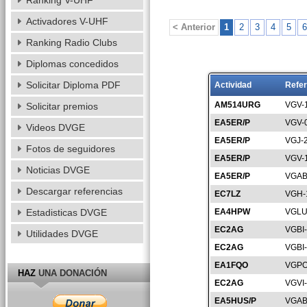
Ranking V-UHF
Activadores V-UHF
< Anterior
1
2
3
4
5
6
Ranking Radio Clubs
Diplomas concedidos
Solicitar Diploma PDF
Actividad
Refer
AM514URG
VGV-
Solicitar premios
EA5ER/P
VGV-
Videos DVGE
EA5ER/P
VGJ-
Fotos de seguidores
EA5ER/P
VGV-
Noticias DVGE
EA5ER/P
VGAB
Descargar referencias
EC7LZ
VGH-
Estadisticas DVGE
EA4HPW
VGLU
EC2AG
VGBI
Utilidades DVGE
EC2AG
VGBI
EA1FQO
VGPO
HAZ
UNA DONACIÓN
EC2AG
VGVI
EA5HUS/P
VGAB