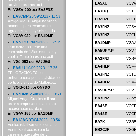
por tu forma de llevar las
EA5XU
VGVA
actividades,eres un f...
En
VGZA-200
por
EA3FNZ
EA3IJQ
VGTE
EA5CMP
20/09/2023 - 11:53
EB2CZF
VGGI
Amigo Miguel Ángel no tengo
palabras para expresar mi
EA3FNZ
VGSA
agradecimiento y sobre todo...
EA3FNZ
VGOU
En
VGAV-030
por
EA1DMP
EA7JGU
19/09/2023 - 17:12
EA1DMP
VGAV
Esta actividad tiene una
EA5URY/P
VGV-
caminata de 18km entre ida y
vuelta. También es una acti...
EA3FNZ
VGSA
En
VGJ-093
por
EA7JGU
EA4HLP
VGM-
EA6LU
10/09/2023 - 17:36
FELICITACIONES Luc,
EA3FNZ
VGTO
enhorabuena por la actividad de
EA4HLP
VGM-
vértice, disfruta de Mallorca...
En
VGIB-010
por
ON7DQ
EA5URY/P
VGV-
EA7HMK
25/08/2023 - 09:59
EA3FNZ
VGSA
Miguel Angel Gracias a ti por
estar siempre atento a lo que
EA4SE
VGCR
necesitábamos, da g...
En
VGAV-156
por
EA1DMP
EA4SE
VGCR
EA1JAG
07/04/2023 - 10:56
EA7K
VGSE
Vertice relativamente cercano a
Verín. Fácil acceso por la
EB2CZF
VGGR
carretera que sube de...