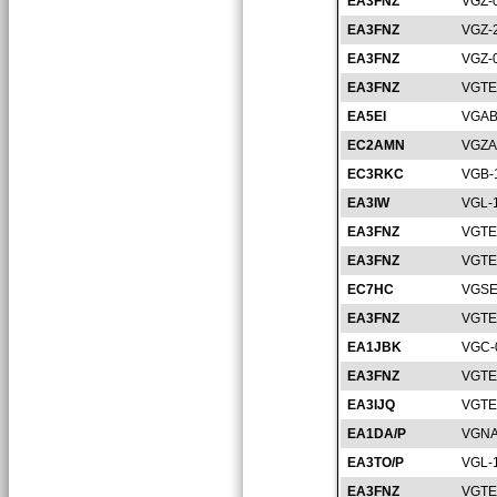
EA3FNZ
VGZ-
EA3FNZ
VGZ-
EA3FNZ
VGZ-
EA3FNZ
VGTE
EA5EI
VGAB
EC2AMN
VGZA
EC3RKC
VGB-
EA3IW
VGL-
EA3FNZ
VGTE
EA3FNZ
VGTE
EC7HC
VGSE
EA3FNZ
VGTE
EA1JBK
VGC-
EA3FNZ
VGTE
EA3IJQ
VGTE
EA1DA/P
VGNA
EA3TO/P
VGL-
EA3FNZ
VGTE