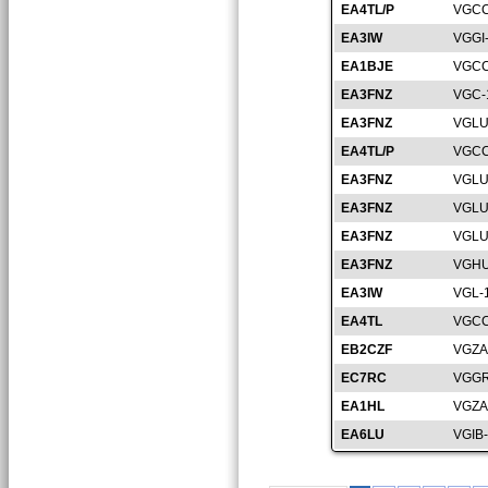
EA4TL/P
VGCC
EA3IW
VGGI
EA1BJE
VGCC
EA3FNZ
VGC-
EA3FNZ
VGLU
EA4TL/P
VGCC
EA3FNZ
VGLU
EA3FNZ
VGLU
EA3FNZ
VGLU
EA3FNZ
VGHU
EA3IW
VGL-
EA4TL
VGCC
EB2CZF
VGZA
EC7RC
VGGR
EA1HL
VGZA
EA6LU
VGIB