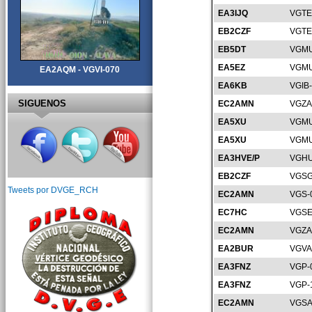
EA3IJQ
VGTE
EB2CZF
VGTE
EB5DT
VGMU
EA5EZ
VGMU
EA2AQM - VGVI-070
EA6KB
VGIB
SIGUENOS
EC2AMN
VGZA
EA5XU
VGMU
EA5XU
VGMU
EA3HVE/P
VGHU
EB2CZF
VGSG
Tweets por DVGE_RCH
EC2AMN
VGS-
EC7HC
VGSE
EC2AMN
VGZA
EA2BUR
VGVA
EA3FNZ
VGP-
EA3FNZ
VGP-
EC2AMN
VGSA