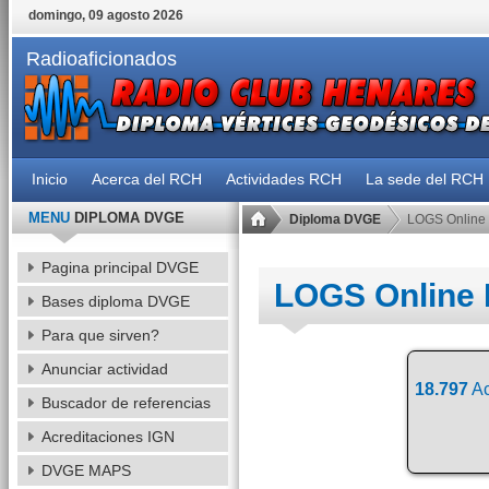
domingo, 09 agosto 2026
Radioaficionados
Inicio
Acerca del RCH
Actividades RCH
La sede del RCH
MENU
DIPLOMA DVGE
Diploma DVGE
LOGS Online
Pagina principal DVGE
LOGS Online
Bases diploma DVGE
Para que sirven?
Anunciar actividad
18.797
Ac
Buscador de referencias
Acreditaciones IGN
DVGE MAPS