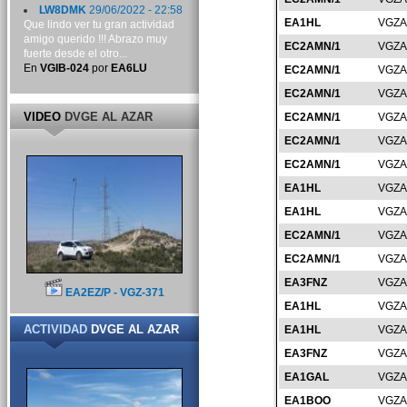
LW8DMK
29/06/2022 - 22:58
EA1HL
VGZA
Que lindo ver tu gran actividad
amigo querido !!! Abrazo muy
EC2AMN/1
VGZA
fuerte desde el otro...
En
VGIB-024
por
EA6LU
EC2AMN/1
VGZA
EC2AMN/1
VGZA
VIDEO
DVGE AL AZAR
EC2AMN/1
VGZA
EC2AMN/1
VGZA
EC2AMN/1
VGZA
EA1HL
VGZA
EA1HL
VGZA
EC2AMN/1
VGZA
EC2AMN/1
VGZA
EA3FNZ
VGZA
EA2EZ/P - VGZ-371
EA1HL
VGZA
ACTIVIDAD
DVGE AL AZAR
EA1HL
VGZA
EA3FNZ
VGZA
EA1GAL
VGZA
EA1BOO
VGZA