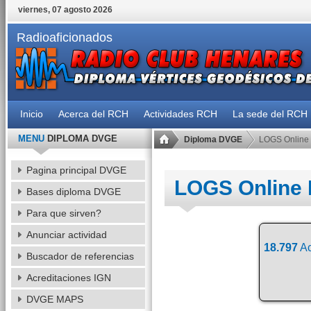
viernes, 07 agosto 2026
Radioaficionados
Inicio
Acerca del RCH
Actividades RCH
La sede del RCH
MENU
DIPLOMA DVGE
Diploma DVGE
LOGS Online
Pagina principal DVGE
LOGS Online
Bases diploma DVGE
Para que sirven?
Anunciar actividad
18.797
Ac
Buscador de referencias
Acreditaciones IGN
DVGE MAPS