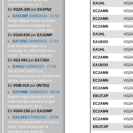
por tu forma de llevar las
EA1HL
VGZA
actividades,eres un f...
En
VGZA-200
por
EA3FNZ
EC2AMN
VGZA
EA5CMP
20/09/2023 - 11:53
EC2AMN
VGZA
Amigo Miguel Ángel no tengo
palabras para expresar mi
EC2AMN
VGZA
agradecimiento y sobre todo...
EA1HL
VGZA
En
VGAV-030
por
EA1DMP
EA7JGU
19/09/2023 - 17:12
EA1BOO
VGZA
Esta actividad tiene una
EA1HL
VGZA
caminata de 18km entre ida y
vuelta. También es una acti...
EC2AMN
VGZA
En
VGJ-093
por
EA7JGU
EA1BOO
VGZA
EA6LU
10/09/2023 - 17:36
FELICITACIONES Luc,
EC2AMN
VGZA
enhorabuena por la actividad de
EC2AMN
VGZA
vértice, disfruta de Mallorca...
En
VGIB-010
por
ON7DQ
EC2AMN
VGZA
EA7HMK
25/08/2023 - 09:59
EB1ITJ/P
VGZA
Miguel Angel Gracias a ti por
estar siempre atento a lo que
EC2AMN
VGZA
necesitábamos, da g...
En
VGAV-156
por
EA1DMP
EC2AMN
VGZA
EA1JAG
07/04/2023 - 10:56
EC2AMN
VGZA
Vertice relativamente cercano a
Verín. Fácil acceso por la
EB1ITJ/P
VGZA
carretera que sube de...