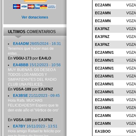
EC2AMN
VGZA
EC2AMN
VGZA
Ver donaciones
EC2AMN
VGZA
EA3FNZ
VGZA
ULTIMOS
COMENTARIOS
EA3FNZ
VGZA
EA4ADM
28/05/2024 - 16:31
EA3FNZ
VGZA
Tenemos que hacer mas de
EC2AMN/1
VGZA
estas....
En
VGGU-173
por
EA4LO
EC2AMN/1
VGZA
EA4BBB
15/12/2023 - 10:56
EC2AMN/1
VGZA
MUY BUENAS. OS DESEO A
TODOS LOS AMIGOS Y
EC2AMN/1
VGZA
SIMPATIZANTES DEL RADIO
EC2AMN/1
VGZA
CLUB UNA FELICES...
En
VGSA-189
por
EA3FNZ
EC2AMN/1
VGZA
EA3BSE
21/11/2023 - 09:45
EC2AMN/1
VGZA
Hola Rafa. MUCHAS
FELICIDADES!!! Espero que te
EC2AMN
VGZA
den este año el 'Vértice de oro'
...
EC2AMN
VGZA
En
VGSA-189
por
EA3FNZ
EC2AMN
VGZA
EA7BY
16/11/2023 - 13:51
Hola amigo Rafael:te felicito por
EA1BOO
VGZA