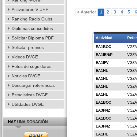
Ranking V-UHF
Activadores V-UHF
< Anterior
1
2
3
4
5
6
Ranking Radio Clubs
Diplomas concedidos
Solicitar Diploma PDF
Actividad
Refer
EA1BOO
VGZA
Solicitar premios
EA1IEN/P
VGZA
Videos DVGE
EA1IFV
VGZA
Fotos de seguidores
EA1HL
VGZA
Noticias DVGE
EA1HL
VGZA
Descargar referencias
EA1HL
VGZA
Estadisticas DVGE
EA1HL
VGZA
EA1BOO
VGZA
Utilidades DVGE
EA3FNZ
VGZA
EA1BOO
VGZA
HAZ
UNA DONACIÓN
EA3FNZ
VGZA
EA1HL
VGZA