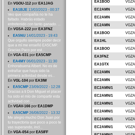
EA1BOO
VGZA
En
VGOU-112
por
EA1JAG
EC2AMN
VGZA
EA1BJE
13/03/2023 - 00:37
Veo que compañía no te ha
EC2AMN
VGZA
faltado. Habrás estado
entretenido con tanto ganado. ...
EC2AMN
VGZA
En
VGSA-222
por
EA3FNZ
EA1BOO
VGZA
EA5NU
14/01/2023 - 19:43
Que orgullo siempre poder decir
EA1HL
VGZA
que a mí me enseñó EA5CMP.
EA1BOO
VGZA
Gracias Paco por est...
En
VGA-031
por
EA5CMP
EA3FNZ
VGZA
EA4MY
06/01/2023 - 11:30
EA1GTX
VGZA
Enhorabuena Albert. No es de
extrañar que haya sido la
EC2AMN
VGZA
primera actividad desde es...
EC2AMN
VGZA
En
VGL-104
por
EA3IW
EA5CMP
23/09/2022 - 12:28
EC2AMN/1
VGZA
Gracias a ti Don Miguel el placer
EC2AMN/1
VGZA
ha sido el mío de compartir esta
actividad con ...
EC2AMN/1
VGZA
En
VGAV-166
por
EA1DMP
EC2AMN/1
VGZA
EA5CMP
26/08/2022 - 13:32
Me alegro mucho Don Juan por
EC2AMN/1
VGZA
tu trayectoria que poco a poco te
EC2AMN/1
VGZA
vas superando, incl...
En
VGA-054
por
EA5IFF
EC2AMN/1
VGZA