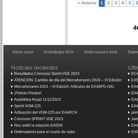
< Anterior
1
2
3
4
5
6
4
Hazte socio
Actividades RCH
Visita nuestra sede
Dipl
Noticias recientes
Ult
Resultados Concurso Sprint VGE 2023
EC4
ATENCION: Cambio de día del Mercahenares 2024 – VI Edición
EA5
Mercahenares 2024 – VI Edición: Artículos de EA4BPG (SK)
EA4
¡Felices Fiestas!
EA4
Asamblea Anual 11/11/2023
EA4
Sprint VGM-225
EA4
Activación del VGM-225 por EA4RCH
jai
Concurso SPRINT VGE 2023
Jai
Nos visitó la estación EA5DK
EA4
Ordenadores para el cuarto de radio
EA5