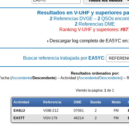
Resultados en V-UHF y superiores p
2
Referencias DVGE –
2
QSOs encont
2
Referencias DME
Ranking V-UHF y superiores:
#87
Descargar log completo de EA5YC en
Buscar referencia trabajada por
EA5YC
:
Resultados ordenados por:
Fecha (
Ascendente
/
Descendente
) – Actividad (
Ascendente
/
Descendente
) – 
Viendo la pagina:
1
de 1
Actividad
Referencia
DME
Banda
Modo
EA6LU
VGIB-212
07061
2
FM
EA5TT
VGV-179
46214
2
FM