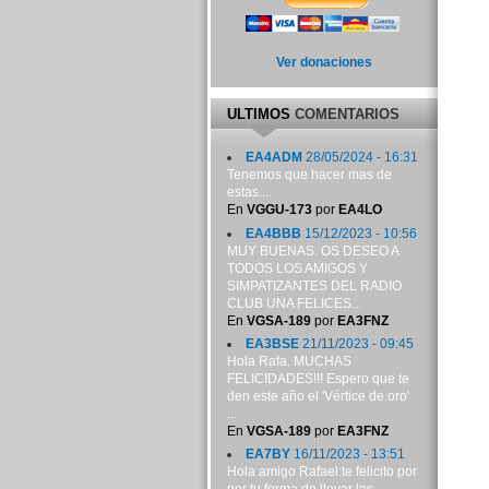
Ver donaciones
ULTIMOS
COMENTARIOS
EA4ADM
28/05/2024 - 16:31
Tenemos que hacer mas de
estas....
En
VGGU-173
por
EA4LO
EA4BBB
15/12/2023 - 10:56
MUY BUENAS. OS DESEO A
TODOS LOS AMIGOS Y
SIMPATIZANTES DEL RADIO
CLUB UNA FELICES...
En
VGSA-189
por
EA3FNZ
EA3BSE
21/11/2023 - 09:45
Hola Rafa. MUCHAS
FELICIDADES!!! Espero que te
den este año el 'Vértice de oro'
...
En
VGSA-189
por
EA3FNZ
EA7BY
16/11/2023 - 13:51
Hola amigo Rafael:te felicito por