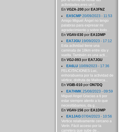
por tu forma de llevar las
actividades,eres un f...
En
VGZA-200
por
EA3FNZ
EA5CMP
20/09/2023 - 11:53
Amigo Miguel Ángel no tengo
palabras para expresar mi
agradecimiento y sobre todo...
En
VGAV-030
por
EA1DMP
EA7JGU
19/09/2023 - 17:12
Esta actividad tiene una
caminata de 18km entre ida y
vuelta. También es una acti...
En
VGJ-093
por
EA7JGU
EA6LU
10/09/2023 - 17:36
FELICITACIONES Luc,
enhorabuena por la actividad de
vértice, disfruta de Mallorca...
En
VGIB-010
por
ON7DQ
EA7HMK
25/08/2023 - 09:59
Miguel Angel Gracias a ti por
estar siempre atento a lo que
necesitábamos, da g...
En
VGAV-156
por
EA1DMP
EA1JAG
07/04/2023 - 10:56
Vertice relativamente cercano a
Verín. Fácil acceso por la
carretera que sube de...