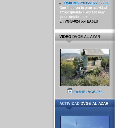
LW8DMK
29/06/2022 - 22:58
Que lindo ver tu gran actividad
amigo querido !!! Abrazo muy
fuerte desde el otro...
En
VGIB-024
por
EA6LU
VIDEO
DVGE AL AZAR
EA3HP - VGB-063
ACTIVIDAD
DVGE AL AZAR