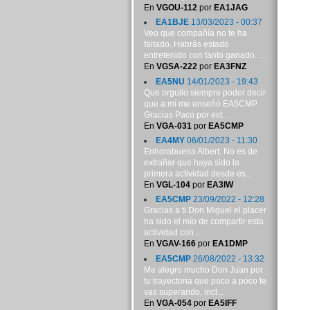
En
VGOU-112
por
EA1JAG
EA1BJE
13/03/2023 - 00:37
Veo que compañía no te ha
faltado. Habrás estado
entretenido con tanto ganado. ...
En
VGSA-222
por
EA3FNZ
EA5NU
14/01/2023 - 19:43
Que orgullo siempre poder decir
que a mí me enseñó EA5CMP.
Gracias Paco por est...
En
VGA-031
por
EA5CMP
EA4MY
06/01/2023 - 11:30
Enhorabuena Albert. No es de
extrañar que haya sido la
primera actividad desde es...
En
VGL-104
por
EA3IW
EA5CMP
23/09/2022 - 12:28
Gracias a ti Don Miguel el placer
ha sido el mío de compartir esta
actividad con ...
En
VGAV-166
por
EA1DMP
EA5CMP
26/08/2022 - 13:32
Me alegro mucho Don Juan por
tu trayectoria que poco a poco te
vas superando, incl...
En
VGA-054
por
EA5IFF