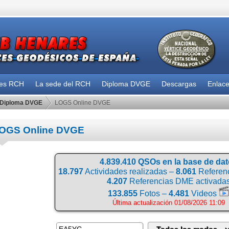
des RCH
La sede del RCH
Diploma DVGE
Descargas
Enlac
Diploma DVGE
LOGS Online DVGE
OGS Online DVGE
4.839.410 QSOs en la base de da
18.797
Actividades realizadas –
8.061
Referenc
4.207
Referencias DME activada
133.855
Fotos –
4.481
Videos
Última actualización 01/08/2026 11:09