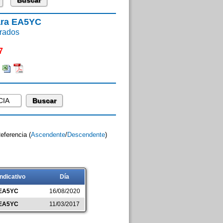
ara EA5YC
rados
7
:
Referencia (
Ascendente
/
Descendente
)
Indicativo
Día
EA5YC
16/08/2020
EA5YC
11/03/2017