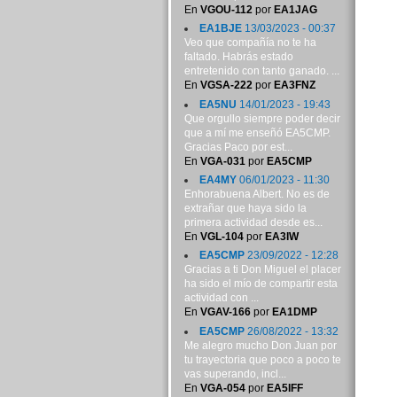
En
VGOU-112
por
EA1JAG
EA1BJE
13/03/2023 - 00:37
Veo que compañía no te ha
faltado. Habrás estado
entretenido con tanto ganado. ...
En
VGSA-222
por
EA3FNZ
EA5NU
14/01/2023 - 19:43
Que orgullo siempre poder decir
que a mí me enseñó EA5CMP.
Gracias Paco por est...
En
VGA-031
por
EA5CMP
EA4MY
06/01/2023 - 11:30
Enhorabuena Albert. No es de
extrañar que haya sido la
primera actividad desde es...
En
VGL-104
por
EA3IW
EA5CMP
23/09/2022 - 12:28
Gracias a ti Don Miguel el placer
ha sido el mío de compartir esta
actividad con ...
En
VGAV-166
por
EA1DMP
EA5CMP
26/08/2022 - 13:32
Me alegro mucho Don Juan por
tu trayectoria que poco a poco te
vas superando, incl...
En
VGA-054
por
EA5IFF