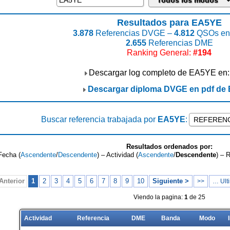
Resultados para EA5YE
3.878
Referencias DVGE –
4.812
QSOs enc
2.655
Referencias DME
Ranking General:
#194
Descargar log completo de EA5YE en
Descargar diploma DVGE en pdf de
Buscar referencia trabajada por
EA5YE
:
Resultados ordenados por:
Fecha (
Ascendente
/
Descendente
) – Actividad (
Ascendente
/
Descendente
) – 
Anterior
1
2
3
4
5
6
7
8
9
10
Siguiente >
>>
… Ulti
Viendo la pagina:
1
de 25
Actividad
Referencia
DME
Banda
Modo