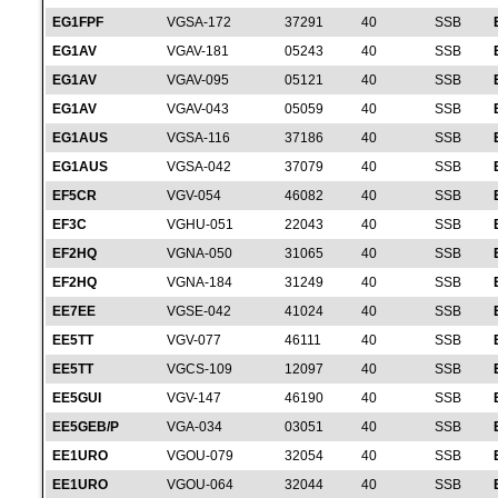
EG1FPF
VGSA-172
37291
40
SSB
EG1AV
VGAV-181
05243
40
SSB
EG1AV
VGAV-095
05121
40
SSB
EG1AV
VGAV-043
05059
40
SSB
EG1AUS
VGSA-116
37186
40
SSB
EG1AUS
VGSA-042
37079
40
SSB
EF5CR
VGV-054
46082
40
SSB
EF3C
VGHU-051
22043
40
SSB
EF2HQ
VGNA-050
31065
40
SSB
EF2HQ
VGNA-184
31249
40
SSB
EE7EE
VGSE-042
41024
40
SSB
EE5TT
VGV-077
46111
40
SSB
EE5TT
VGCS-109
12097
40
SSB
EE5GUI
VGV-147
46190
40
SSB
EE5GEB/P
VGA-034
03051
40
SSB
EE1URO
VGOU-079
32054
40
SSB
EE1URO
VGOU-064
32044
40
SSB