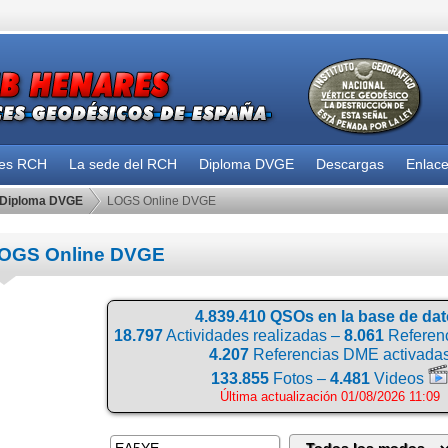
des RCH
La sede del RCH
Diploma DVGE
Descargas
Enlac
Diploma DVGE
LOGS Online DVGE
OGS Online DVGE
4.839.410 QSOs en la base de da
18.797
Actividades realizadas –
8.061
Referenc
4.207
Referencias DME activada
133.855
Fotos –
4.481
Videos
Última actualización 01/08/2026 11:09