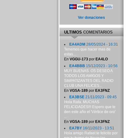
Ver donaciones
ULTIMOS
COMENTARIOS
EA4ADM
28/05/2024 - 16:31
Tenemos que hacer mas de
estas....
En
VGGU-173
por
EA4LO
EA4BBB
15/12/2023 - 10:56
MUY BUENAS. OS DESEO A
TODOS LOS AMIGOS Y
SIMPATIZANTES DEL RADIO
CLUB UNA FELICES...
En
VGSA-189
por
EA3FNZ
EA3BSE
21/11/2023 - 09:45
Hola Rafa. MUCHAS
FELICIDADES!!! Espero que te
den este año el 'Vértice de oro'
...
En
VGSA-189
por
EA3FNZ
EA7BY
16/11/2023 - 13:51
Hola amigo Rafael:te felicito por