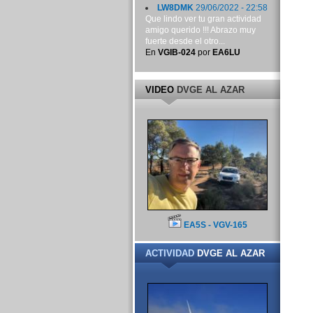
LW8DMK
29/06/2022 - 22:58
Que lindo ver tu gran actividad
amigo querido !!! Abrazo muy
fuerte desde el otro...
En
VGIB-024
por
EA6LU
VIDEO
DVGE AL AZAR
EA5S - VGV-165
ACTIVIDAD
DVGE AL AZAR