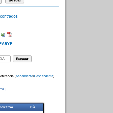
ontrados
:
 EA5YE
Referencia (
Ascendente
/
Descendente
)
ma |
Indicativo
Día