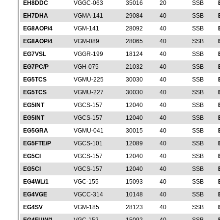
EH8DDC
VGGC-063
35016
20
SSB
EH7DHA
VGMA-141
29084
40
SSB
EG8AOP/4
VGM-141
28092
40
SSB
EG8AOP/4
VGM-089
28065
40
SSB
EG7VSL
VGGR-199
18124
40
SSB
EG7PC/P
VGH-075
21032
40
SSB
EG5TCS
VGMU-225
30030
40
SSB
EG5TCS
VGMU-227
30030
40
SSB
EG5INT
VGCS-157
12040
40
SSB
EG5INT
VGCS-157
12040
40
SSB
EG5GRA
VGMU-041
30015
40
SSB
EG5FTE/P
VGCS-101
12089
40
SSB
EG5CI
VGCS-157
12040
40
SSB
EG5CI
VGCS-157
12040
40
SSB
EG4WL/1
VGC-155
15093
40
SSB
EG4VGE
VGCC-314
10148
40
SSB
EG4SV
VGM-185
28123
40
SSB