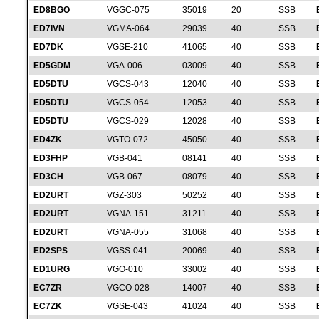
ED8BGO
VGGC-075
35019
20
SSB
ED7IVN
VGMA-064
29039
40
SSB
ED7DK
VGSE-210
41065
40
SSB
ED5GDM
VGA-006
03009
40
SSB
ED5DTU
VGCS-043
12040
40
SSB
ED5DTU
VGCS-054
12053
40
SSB
ED5DTU
VGCS-029
12028
40
SSB
ED4ZK
VGTO-072
45050
40
SSB
ED3FHP
VGB-041
08141
40
SSB
ED3CH
VGB-067
08079
40
SSB
ED2URT
VGZ-303
50252
40
SSB
ED2URT
VGNA-151
31211
40
SSB
ED2URT
VGNA-055
31068
40
SSB
ED2SPS
VGSS-041
20069
40
SSB
ED1URG
VGO-010
33002
40
SSB
EC7ZR
VGCO-028
14007
40
SSB
EC7ZK
VGSE-043
41024
40
SSB