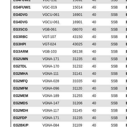
EG4FUW/1
VGC-152
15092
40
SSB
EG4FUW/1
VGC-019
15014
40
SSB
EG4DVG
VGCU-061
16901
40
SSB
EG4DVG
VGCU-061
16901
40
SSB
EG3SCG
VGB-061
08070
40
SSB
EG3RBC
VGT-107
43150
40
SSB
EG3HPI
VGT-024
43025
40
SSB
EG3ARM
VGB-103
08138
40
SSB
EG2UMN
VGNA-171
31235
40
SSB
EG2TDL
VGNA-170
31232
40
SSB
EG2MHA
VGNA-111
31141
40
SSB
EG2MFQ
VGNA-028
31035
40
SSB
EG2MFM
VGNA-096
31120
40
SSB
EG2MEM
VGNA-189
31255
40
SSB
EG2MDS
VGNA-147
31206
40
SSB
EG2MDH
VGNA-117
31145
40
SSB
EG2FDP
VGNA-171
31235
40
SSB
EG2BK/P
VGNA-084
31109
40
SSB