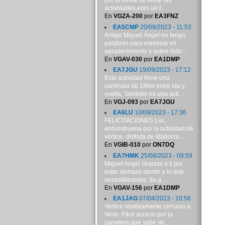
por tu forma de llevar las
actividades,eres un f...
En
VGZA-200
por
EA3FNZ
EA5CMP
20/09/2023 - 11:53
Amigo Miguel Ángel no tengo
palabras para expresar mi
agradecimiento y sobre todo...
En
VGAV-030
por
EA1DMP
EA7JGU
19/09/2023 - 17:12
Esta actividad tiene una
caminata de 18km entre ida y
vuelta. También es una acti...
En
VGJ-093
por
EA7JGU
EA6LU
10/09/2023 - 17:36
FELICITACIONES Luc,
enhorabuena por la actividad de
vértice, disfruta de Mallorca...
En
VGIB-010
por
ON7DQ
EA7HMK
25/08/2023 - 09:59
Miguel Angel Gracias a ti por
estar siempre atento a lo que
necesitábamos, da g...
En
VGAV-156
por
EA1DMP
EA1JAG
07/04/2023 - 10:56
Vertice relativamente cercano a
Verín. Fácil acceso por la
carretera que sube de...