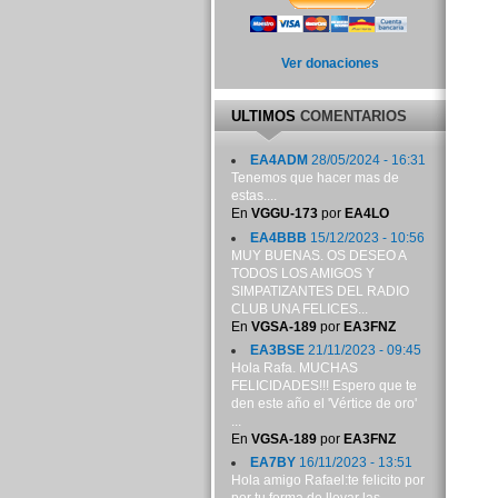
Ver donaciones
ULTIMOS
COMENTARIOS
EA4ADM
28/05/2024 - 16:31
Tenemos que hacer mas de
estas....
En
VGGU-173
por
EA4LO
EA4BBB
15/12/2023 - 10:56
MUY BUENAS. OS DESEO A
TODOS LOS AMIGOS Y
SIMPATIZANTES DEL RADIO
CLUB UNA FELICES...
En
VGSA-189
por
EA3FNZ
EA3BSE
21/11/2023 - 09:45
Hola Rafa. MUCHAS
FELICIDADES!!! Espero que te
den este año el 'Vértice de oro'
...
En
VGSA-189
por
EA3FNZ
EA7BY
16/11/2023 - 13:51
Hola amigo Rafael:te felicito por