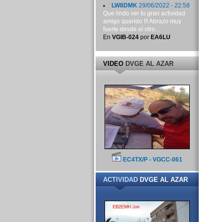
LW8DMK
29/06/2022 - 22:58
Que lindo ver tu gran actividad
amigo querido !!! Abrazo muy
fuerte desde el otro...
En
VGIB-024
por
EA6LU
VIDEO
DVGE AL AZAR
EC4TX/P - VGCC-061
ACTIVIDAD
DVGE AL AZAR