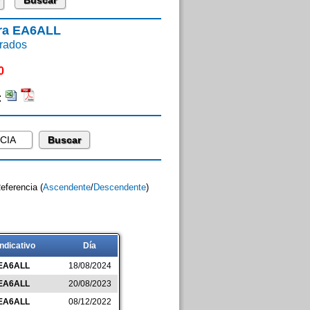
ara EA6ALL
rados
0
:
Referencia (
Ascendente
/
Descendente
)
Indicativo
Día
EA6ALL
18/08/2024
EA6ALL
20/08/2023
EA6ALL
08/12/2022