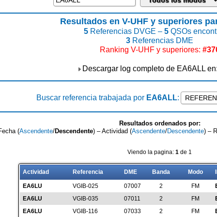
Resultados en V-UHF y superiores p
5
Referencias DVGE –
5
QSOs encont
3
Referencias DME
Ranking V-UHF y superiores:
#37
Descargar log completo de EA6ALL en
Buscar referencia trabajada por
EA6ALL
:
Resultados ordenados por:
Fecha (
Ascendente
/
Descendente
) – Actividad (
Ascendente
/
Descendente
) – 
Viendo la pagina:
1
de 1
Actividad
Referencia
DME
Banda
Modo
EA6LU
VGIB-025
07007
2
FM
EA6LU
VGIB-035
07011
2
FM
EA6LU
VGIB-116
07033
2
FM