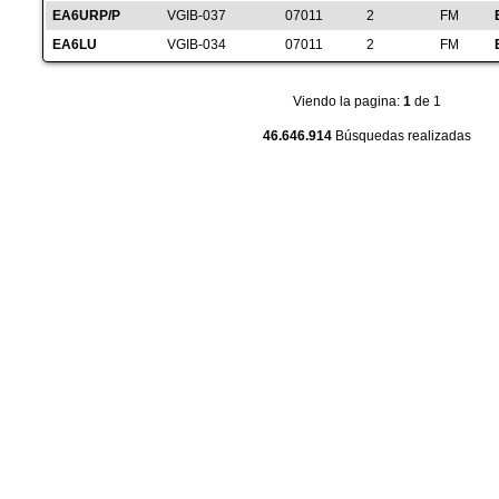
EA6URP/P
VGIB-037
07011
2
FM
EA6LU
VGIB-034
07011
2
FM
Viendo la pagina:
1
de 1
46.646.914
Búsquedas realizadas