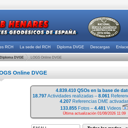
des RCH
La sede del RCH
Diploma DVGE
Descargas
Enlac
Diploma DVGE
LOGS Online DVGE
OGS Online DVGE
4.839.410 QSOs en la base de da
18.797
Actividades realizadas –
8.061
Referenc
4.207
Referencias DME activada
133.855
Fotos –
4.481
Videos
Última actualización 01/08/2026 11:09