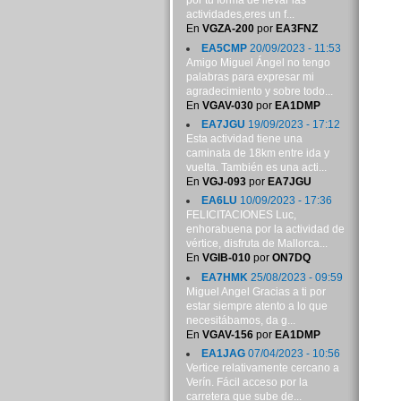
por tu forma de llevar las
actividades,eres un f...
En
VGZA-200
por
EA3FNZ
EA5CMP
20/09/2023 - 11:53
Amigo Miguel Ángel no tengo
palabras para expresar mi
agradecimiento y sobre todo...
En
VGAV-030
por
EA1DMP
EA7JGU
19/09/2023 - 17:12
Esta actividad tiene una
caminata de 18km entre ida y
vuelta. También es una acti...
En
VGJ-093
por
EA7JGU
EA6LU
10/09/2023 - 17:36
FELICITACIONES Luc,
enhorabuena por la actividad de
vértice, disfruta de Mallorca...
En
VGIB-010
por
ON7DQ
EA7HMK
25/08/2023 - 09:59
Miguel Angel Gracias a ti por
estar siempre atento a lo que
necesitábamos, da g...
En
VGAV-156
por
EA1DMP
EA1JAG
07/04/2023 - 10:56
Vertice relativamente cercano a
Verín. Fácil acceso por la
carretera que sube de...