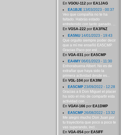
En
VGOU-112
por
EA1JAG
EA1BJE
13/03/2023 - 00:37
Veo que compañía no te ha
faltado. Habrás estado
entretenido con tanto ganado. ...
En
VGSA-222
por
EA3FNZ
EA5NU
14/01/2023 - 19:43
Que orgullo siempre poder decir
que a mí me enseñó EA5CMP.
Gracias Paco por est...
En
VGA-031
por
EA5CMP
EA4MY
06/01/2023 - 11:30
Enhorabuena Albert. No es de
extrañar que haya sido la
primera actividad desde es...
En
VGL-104
por
EA3IW
EA5CMP
23/09/2022 - 12:28
Gracias a ti Don Miguel el placer
ha sido el mío de compartir esta
actividad con ...
En
VGAV-166
por
EA1DMP
EA5CMP
26/08/2022 - 13:32
Me alegro mucho Don Juan por
tu trayectoria que poco a poco te
vas superando, incl...
En
VGA-054
por
EA5IFF