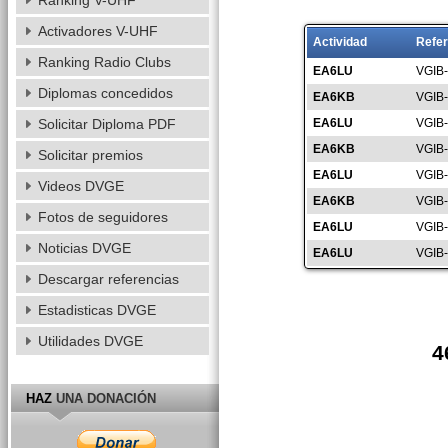
Ranking V-UHF
Activadores V-UHF
Actividad
Refer
Ranking Radio Clubs
EA6LU
VGIB
Diplomas concedidos
EA6KB
VGIB
Solicitar Diploma PDF
EA6LU
VGIB
EA6KB
VGIB
Solicitar premios
EA6LU
VGIB
Videos DVGE
EA6KB
VGIB
Fotos de seguidores
EA6LU
VGIB
Noticias DVGE
EA6LU
VGIB
Descargar referencias
Estadisticas DVGE
Utilidades DVGE
4
HAZ
UNA DONACIÓN