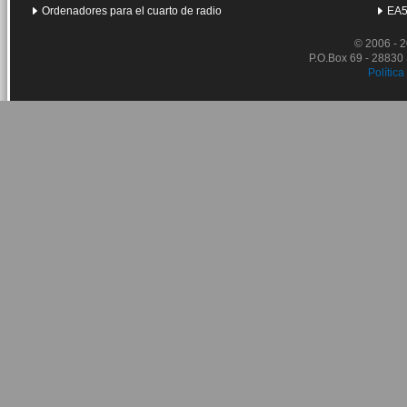
Ordenadores para el cuarto de radio
EA5
© 2006 - 
P.O.Box 69 - 28830
Política