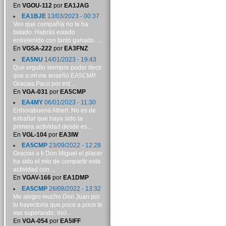
En
VGOU-112
por
EA1JAG
EA1BJE
13/03/2023 - 00:37
Veo que compañía no te ha
faltado. Habrás estado
entretenido con tanto ganado. ...
En
VGSA-222
por
EA3FNZ
EA5NU
14/01/2023 - 19:43
Que orgullo siempre poder decir
que a mí me enseñó EA5CMP.
Gracias Paco por est...
En
VGA-031
por
EA5CMP
EA4MY
06/01/2023 - 11:30
Enhorabuena Albert. No es de
extrañar que haya sido la
primera actividad desde es...
En
VGL-104
por
EA3IW
EA5CMP
23/09/2022 - 12:28
Gracias a ti Don Miguel el placer
ha sido el mío de compartir esta
actividad con ...
En
VGAV-166
por
EA1DMP
EA5CMP
26/08/2022 - 13:32
Me alegro mucho Don Juan por
tu trayectoria que poco a poco te
vas superando, incl...
En
VGA-054
por
EA5IFF