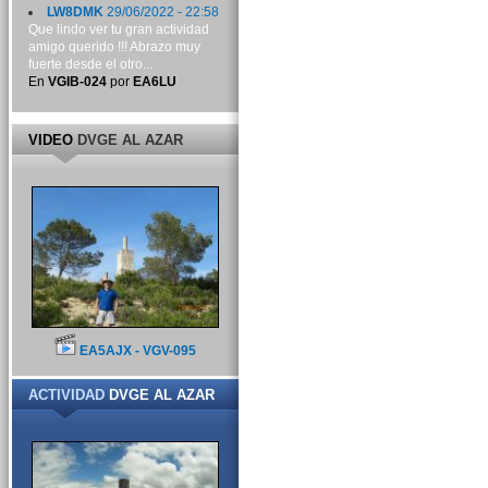
LW8DMK
29/06/2022 - 22:58
Que lindo ver tu gran actividad
amigo querido !!! Abrazo muy
fuerte desde el otro...
En
VGIB-024
por
EA6LU
VIDEO
DVGE AL AZAR
EA5AJX - VGV-095
ACTIVIDAD
DVGE AL AZAR