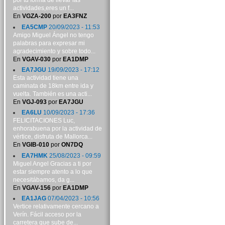
por tu forma de llevar las
actividades,eres un f...
En
VGZA-200
por
EA3FNZ
EA5CMP
20/09/2023 - 11:53
Amigo Miguel Ángel no tengo
palabras para expresar mi
agradecimiento y sobre todo...
En
VGAV-030
por
EA1DMP
EA7JGU
19/09/2023 - 17:12
Esta actividad tiene una
caminata de 18km entre ida y
vuelta. También es una acti...
En
VGJ-093
por
EA7JGU
EA6LU
10/09/2023 - 17:36
FELICITACIONES Luc,
enhorabuena por la actividad de
vértice, disfruta de Mallorca...
En
VGIB-010
por
ON7DQ
EA7HMK
25/08/2023 - 09:59
Miguel Angel Gracias a ti por
estar siempre atento a lo que
necesitábamos, da g...
En
VGAV-156
por
EA1DMP
EA1JAG
07/04/2023 - 10:56
Vertice relativamente cercano a
Verín. Fácil acceso por la
carretera que sube de...