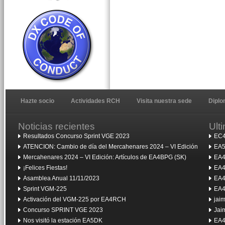
Hazte socio
Actividades RCH
Visita nuestra sede
Dipl
Noticias recientes
Ult
Resultados Concurso Sprint VGE 2023
EC4
ATENCION: Cambio de día del Mercahenares 2024 – VI Edición
EA5
Mercahenares 2024 – VI Edición: Artículos de EA4BPG (SK)
EA4
¡Felices Fiestas!
EA4
Asamblea Anual 11/11/2023
EA4
Sprint VGM-225
EA4
Activación del VGM-225 por EA4RCH
jai
Concurso SPRINT VGE 2023
Jai
Nos visitó la estación EA5DK
EA4