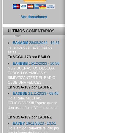
Ver donaciones
ULTIMOS
COMENTARIOS
EA4ADM
28/05/2024 - 16:31
Tenemos que hacer mas de
estas....
En
VGGU-173
por
EA4LO
EA4BBB
15/12/2023 - 10:56
MUY BUENAS. OS DESEO A
TODOS LOS AMIGOS Y
SIMPATIZANTES DEL RADIO
CLUB UNA FELICES...
En
VGSA-189
por
EA3FNZ
EA3BSE
21/11/2023 - 09:45
Hola Rafa. MUCHAS
FELICIDADES!!! Espero que te
den este año el 'Vértice de oro'
...
En
VGSA-189
por
EA3FNZ
EA7BY
16/11/2023 - 13:51
Hola amigo Rafael:te felicito por