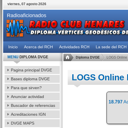
viernes, 07 agosto 2026
Radioaficionados
Inicio
Acerca del RCH
Actividades RCH
La sede del RCH
MENU
DIPLOMA DVGE
Diploma DVGE
LOGS Online
Pagina principal DVGE
LOGS Online
Bases diploma DVGE
Para que sirven?
Anunciar actividad
18.797
Ac
Buscador de referencias
Acreditaciones IGN
DVGE MAPS