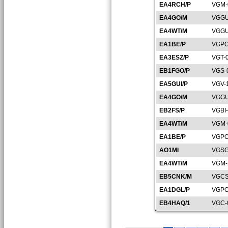
EA4RCH/P
VGM-
EA4GO/M
VGGU
EA4WT/M
VGGU
EA1BE/P
VGPO
EA3ESZ/P
VGT-
EB1FGO/P
VGS-
EA5GUI/P
VGV-
EA4GO/M
VGGU
EB2FS/P
VGBI
EA4WT/M
VGM-
EA1BE/P
VGPO
AO1MI
VGSG
EA4WT/M
VGM-
EB5CNK/M
VGCS
EA1DGL/P
VGPO
EB4HAQ/1
VGC-