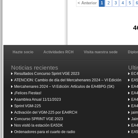
< Anterior
1
2
3
4
5
6
4
Hazte socio
Actividades RCH
Visita nuestra sede
Dipl
Noticias recientes
Ult
Resultados Concurso Sprint VGE 2023
EC4
ATENCION: Cambio de día del Mercahenares 2024 – VI Edición
EA5
Mercahenares 2024 – VI Edición: Artículos de EA4BPG (SK)
EA4
¡Felices Fiestas!
EA4
Asamblea Anual 11/11/2023
EA4
Sprint VGM-225
EA4
Activación del VGM-225 por EA4RCH
jai
Concurso SPRINT VGE 2023
Jai
Nos visitó la estación EA5DK
EA4
Ordenadores para el cuarto de radio
EA5