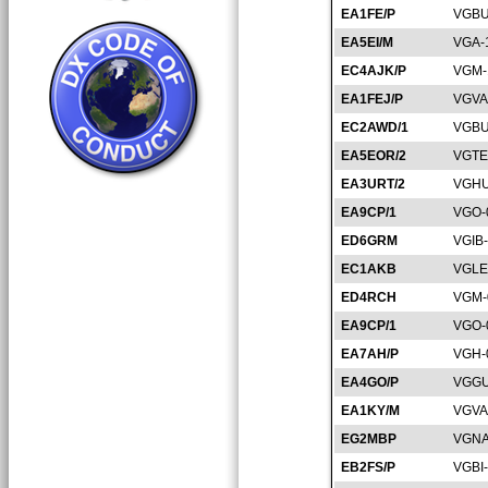
EA1FE/P
VGBU
EA5EI/M
VGA-
EC4AJK/P
VGM-
EA1FEJ/P
VGVA
EC2AWD/1
VGBU
EA5EOR/2
VGTE
EA3URT/2
VGHU
EA9CP/1
VGO-
ED6GRM
VGIB
EC1AKB
VGLE
ED4RCH
VGM-
EA9CP/1
VGO-
EA7AH/P
VGH-
EA4GO/P
VGGU
EA1KY/M
VGVA
EG2MBP
VGNA
EB2FS/P
VGBI