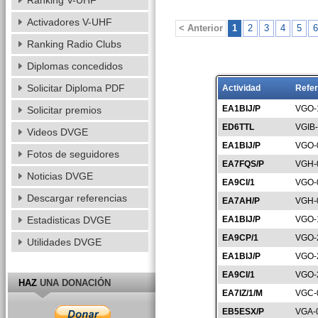
Ranking V-UHF
Activadores V-UHF
< Anterior
1
2
3
4
5
6
Ranking Radio Clubs
Diplomas concedidos
Solicitar Diploma PDF
Actividad
Refer
EA1BIJ/P
VGO-
Solicitar premios
ED6TTL
VGIB
Videos DVGE
EA1BIJ/P
VGO-
Fotos de seguidores
EA7FQS/P
VGH-
Noticias DVGE
EA9CI/1
VGO-
Descargar referencias
EA7AH/P
VGH-
Estadisticas DVGE
EA1BIJ/P
VGO-
EA9CP/1
VGO-
Utilidades DVGE
EA1BIJ/P
VGO-
EA9CI/1
VGO-
HAZ
UNA DONACIÓN
EA7IZ/1/M
VGC-
EB5ESX/P
VGA-