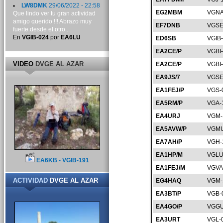
LW8DMK
29/06/2022 - 22:58
EG2MBM
VGNA
Que lindo ver tu gran actividad
amigo querido !!! Abrazo muy
EF7DNB
VGSE
fuerte desde el otro...
En
VGIB-024
por
EA6LU
ED6SB
VGIB
EA2CE/P
VGBI
VIDEO
DVGE AL AZAR
EA2CE/P
VGBI
EA9JS/7
VGSE
EA1FEJ/P
VGS-
EA5RM/P
VGA-
EA4URJ
VGM-
EA5AVW/P
VGMU
EA7AH/P
VGH-
EA1HP/M
VGLU
EA6KB - VGIB-191
EA1FEJ/M
VGVA
ACTIVIDAD
DVGE AL AZAR
EG4HAQ
VGM-
EA3BT/P
VGB-
EA4GO/P
VGGU
EA3URT
VGL-