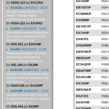
EA7AH/P
VGH-
En
VGOU-112
por
EA1JAG
EB7AEY/P
VGH-
EA1BJE
13/03/2023 - 00:37
Veo que compañía no te ha
EC5BME/P
VGCS
faltado. Habrás estado
entretenido con tanto ganado. ...
EA5RM/P
VGA-
En
VGSA-222
por
EA3FNZ
EB7AEY/P
VGH-
EA5NU
14/01/2023 - 19:43
Que orgullo siempre poder decir
EA7AH/P
VGH-
que a mí me enseñó EA5CMP.
EA9CP/1
VGO-
Gracias Paco por est...
En
VGA-031
por
EA5CMP
EA6URM/P
VGIB
EA4MY
06/01/2023 - 11:30
EB5CNK/P
VGCS
Enhorabuena Albert. No es de
extrañar que haya sido la
EB5ESX/P
VGA-
primera actividad desde es...
EC5AQF/P
VGMU
En
VGL-104
por
EA3IW
EA5CMP
23/09/2022 - 12:28
EB4GTW/P
VGM-
Gracias a ti Don Miguel el placer
EA2AVJ/M
VGZ-
ha sido el mío de compartir esta
actividad con ...
EA7AH/P
VGH-
En
VGAV-166
por
EA1DMP
EB5CNK/P
VGCS
EA5CMP
26/08/2022 - 13:32
Me alegro mucho Don Juan por
EA2CE/1
VGBU
tu trayectoria que poco a poco te
EA4UV/M
VGM-
vas superando, incl...
En
VGA-054
por
EA5IFF
EA7FDM/P
VGJ-