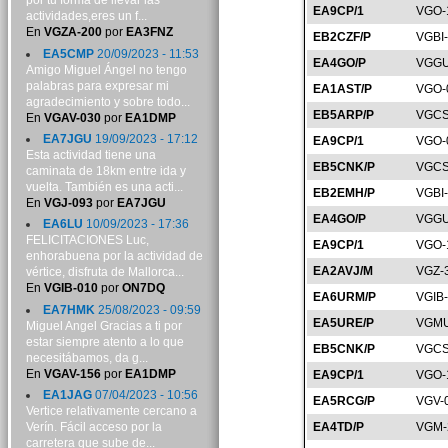
por tu forma de llevar las
EA9CP/1
VGO-
actividades,eres un f...
En
VGZA-200
por
EA3FNZ
EB2CZF/P
VGBI
EA5CMP
20/09/2023 - 11:53
EA4GO/P
VGGU
Amigo Miguel Ángel no tengo
palabras para expresar mi
EA1AST/P
VGO-
agradecimiento y sobre todo...
EB5ARP/P
VGCS
En
VGAV-030
por
EA1DMP
EA7JGU
19/09/2023 - 17:12
EA9CP/1
VGO-
Esta actividad tiene una
EB5CNK/P
VGCS
caminata de 18km entre ida y
vuelta. También es una acti...
EB2EMH/P
VGBI
En
VGJ-093
por
EA7JGU
EA4GO/P
VGGU
EA6LU
10/09/2023 - 17:36
FELICITACIONES Luc,
EA9CP/1
VGO-
enhorabuena por la actividad de
EA2AVJ/M
VGZ-
vértice, disfruta de Mallorca...
En
VGIB-010
por
ON7DQ
EA6URM/P
VGIB
EA7HMK
25/08/2023 - 09:59
EA5URE/P
VGMU
Miguel Angel Gracias a ti por
estar siempre atento a lo que
EB5CNK/P
VGCS
necesitábamos, da g...
En
VGAV-156
por
EA1DMP
EA9CP/1
VGO-
EA1JAG
07/04/2023 - 10:56
EA5RCG/P
VGV-
Vertice relativamente cercano a
Verín. Fácil acceso por la
EA4TD/P
VGM-
carretera que sube de...