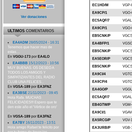
EC1HD/M
VGP-
EA9CP/1
VGO-
Ver donaciones
EC5AQF/7
VGAL
EA9CP/1
VGO-
ULTIMOS
COMENTARIOS
EB5CNK/P
VGCS
EA4ADM
28/05/2024 - 16:31
EA4BFP/1
VGSG
Tenemos que hacer mas de
EB5CNK/P
VGCS
estas....
En
VGGU-173
por
EA4LO
EA5EOR/P
VGCS
EA4BBB
15/12/2023 - 10:56
EB5CNK/P
VGCS
MUY BUENAS. OS DESEO A
TODOS LOS AMIGOS Y
EA9CI/4
VGTO
SIMPATIZANTES DEL RADIO
EA9CP/4
VGTO
CLUB UNA FELICES...
En
VGSA-189
por
EA3FNZ
EA4GO/P
VGGU
EA3BSE
21/11/2023 - 09:45
EC5AQF/7
VGAL
Hola Rafa. MUCHAS
FELICIDADES!!! Espero que te
EB4GTW/P
VGM-
den este año el 'Vértice de oro'
...
EA9CI/1
VGAV
En
VGSA-189
por
EA3FNZ
EA5RCG/P
VGV-
EA7BY
16/11/2023 - 13:51
Hola amigo Rafael:te felicito por
EA3URB/P
VGB-