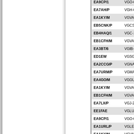
EA9CP/1
VGO-
EA7AH/P
VGH-
EA1KY/M
VGVA
EB5CNK/P
VGCS
EB4HAQ/1
VGC-
EB1CFH/M
VGVA
EA3BT/6
VGIB
ED1EW
VGSG
EA2CCG/P
VGNA
EA7URM/P
VGMA
EA4GO/M
VGGU
EA1KY/M
VGVA
EB1CFH/M
VGVA
EA7LX/P
VGJ-
EE1FAE
VGLU
EA9CP/1
VGO-
EA1URL/P
VGLE