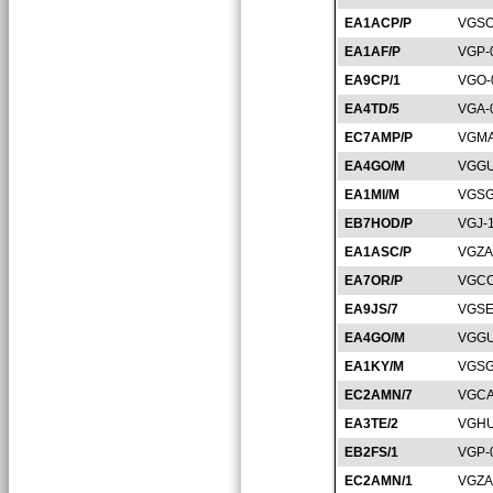
EA1ACP/P
VGSO
EA1AF/P
VGP-
EA9CP/1
VGO-
EA4TD/5
VGA-
EC7AMP/P
VGMA
EA4GO/M
VGGU
EA1MI/M
VGSG
EB7HOD/P
VGJ-
EA1ASC/P
VGZA
EA7OR/P
VGCO
EA9JS/7
VGSE
EA4GO/M
VGGU
EA1KY/M
VGSG
EC2AMN/7
VGCA
EA3TE/2
VGHU
EB2FS/1
VGP-
EC2AMN/1
VGZA