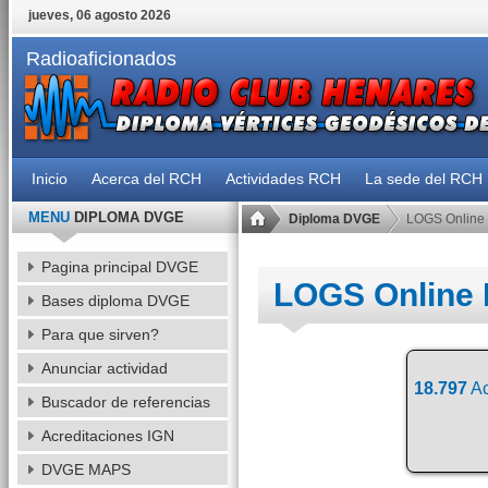
jueves, 06 agosto 2026
Radioaficionados
Inicio
Acerca del RCH
Actividades RCH
La sede del RCH
MENU
DIPLOMA DVGE
Diploma DVGE
LOGS Online
Pagina principal DVGE
LOGS Online
Bases diploma DVGE
Para que sirven?
Anunciar actividad
18.797
Ac
Buscador de referencias
Acreditaciones IGN
DVGE MAPS