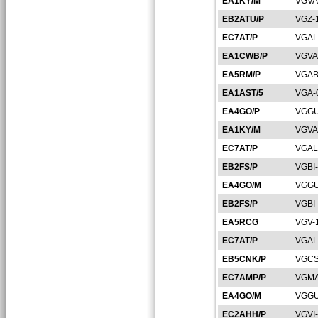
EA1KY/M
VGVA
EB2ATU/P
VGZ-
EC7AT/P
VGAL
EA1CWB/P
VGVA
EA5RM/P
VGAB
EA1AST/5
VGA-
EA4GO/P
VGGU
EA1KY/M
VGVA
EC7AT/P
VGAL
EB2FS/P
VGBI
EA4GO/M
VGGU
EB2FS/P
VGBI
EA5RCG
VGV-
EC7AT/P
VGAL
EB5CNK/P
VGCS
EC7AMP/P
VGMA
EA4GO/M
VGGU
EC2AHH/P
VGVI