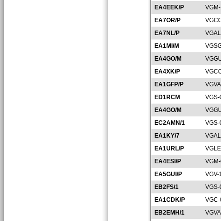
EA4EEK/P
VGM-
EA7OR/P
VGCO
EA7NL/P
VGAL
EA1MI/M
VGSG
EA4GO/M
VGGU
EA4XK/P
VGCC
EA1GFP/P
VGVA
ED1RCM
VGS-
EA4GO/M
VGGU
EC2AMN/1
VGS-
EA1KY/7
VGAL
EA1URL/P
VGLE
EA4ESI/P
VGM-
EA5GUI/P
VGV-
EB2FS/1
VGS-
EA1CDK/P
VGC-
EB2EMH/1
VGVA