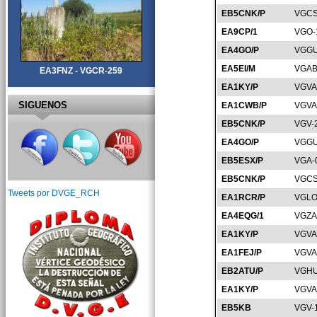
EB5CNK/P
VGCS
EA9CP/1
VGO-
EA4GO/P
VGGU
EA5EI/M
VGAB
EA3FNZ - VGCR-259
EA1KY/P
VGVA
SIGUENOS
EA1CWB/P
VGVA
EB5CNK/P
VGV-
EA4GO/P
VGGU
EB5ESX/P
VGA-
EB5CNK/P
VGCS
Tweets por DVGE_RCH
EA1RCR/P
VGLO
EA4EQG/1
VGZA
EA1KY/P
VGVA
EA1FEJ/P
VGVA
EB2ATU/P
VGHU
EA1KY/P
VGVA
EB5KB
VGV-