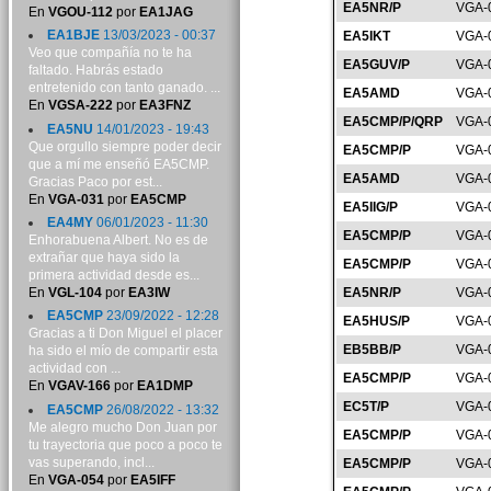
EA5NR/P
VGA-
En
VGOU-112
por
EA1JAG
EA1BJE
13/03/2023 - 00:37
EA5IKT
VGA-
Veo que compañía no te ha
EA5GUV/P
VGA-
faltado. Habrás estado
entretenido con tanto ganado. ...
EA5AMD
VGA-
En
VGSA-222
por
EA3FNZ
EA5CMP/P/QRP
VGA-
EA5NU
14/01/2023 - 19:43
Que orgullo siempre poder decir
EA5CMP/P
VGA-
que a mí me enseñó EA5CMP.
EA5AMD
VGA-
Gracias Paco por est...
En
VGA-031
por
EA5CMP
EA5IIG/P
VGA-
EA4MY
06/01/2023 - 11:30
EA5CMP/P
VGA-
Enhorabuena Albert. No es de
extrañar que haya sido la
EA5CMP/P
VGA-
primera actividad desde es...
En
VGL-104
por
EA3IW
EA5NR/P
VGA-
EA5CMP
23/09/2022 - 12:28
EA5HUS/P
VGA-
Gracias a ti Don Miguel el placer
EB5BB/P
VGA-
ha sido el mío de compartir esta
actividad con ...
EA5CMP/P
VGA-
En
VGAV-166
por
EA1DMP
EC5T/P
VGA-
EA5CMP
26/08/2022 - 13:32
Me alegro mucho Don Juan por
EA5CMP/P
VGA-
tu trayectoria que poco a poco te
vas superando, incl...
EA5CMP/P
VGA-
En
VGA-054
por
EA5IFF