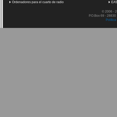
Ordenadores para el cuarto de radio
EA5
© 2006 - 
P.O.Box 69 - 28830
Política