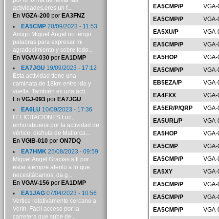
por tu forma de llevar las
EA5CMP/P
VGA-
actividades,eres un f...
En
VGZA-200
por
EA3FNZ
EA5CMP/P
VGA-
EA5CMP
20/09/2023 - 11:53
EA5XU/P
VGA-
Amigo Miguel Ángel no tengo
palabras para expresar mi
EA5CMP/P
VGA-
agradecimiento y sobre todo...
EA5HOP
VGA-
En
VGAV-030
por
EA1DMP
EA7JGU
19/09/2023 - 17:12
EA5CMP/P
VGA-
Esta actividad tiene una
EB5EZA/P
VGA-
caminata de 18km entre ida y
vuelta. También es una acti...
EA4FXX
VGA-
En
VGJ-093
por
EA7JGU
EA5ER/P/QRP
VGA-
EA6LU
10/09/2023 - 17:36
FELICITACIONES Luc,
EA5URL/P
VGA-
enhorabuena por la actividad de
vértice, disfruta de Mallorca...
EA5HOP
VGA-
En
VGIB-010
por
ON7DQ
EA5CMP
VGA-
EA7HMK
25/08/2023 - 09:59
EA5CMP/P
VGA-
Miguel Angel Gracias a ti por
estar siempre atento a lo que
EA5XY
VGA-
necesitábamos, da g...
En
VGAV-156
por
EA1DMP
EA5CMP/P
VGA-
EA1JAG
07/04/2023 - 10:56
EA5CMP/P
VGA-
Vertice relativamente cercano a
Verín. Fácil acceso por la
EA5CMP/P
VGA-
carretera que sube de...