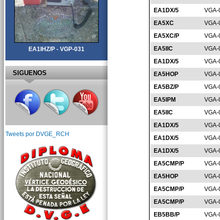
EA1DX/5
VGA-
EA5XC
VGA-
EA5XC/P
VGA-
EA5IIC
VGA-
EA1IHZ/P - VGP-031
EA1DX/5
VGA-
SIGUENOS
EA5HOP
VGA-
EA5BZ/P
VGA-
EA5IPM
VGA-
EA5IIC
VGA-
EA1DX/5
VGA-
Tweets por DVGE_RCH
EA1DX/5
VGA-
EA1DX/5
VGA-
EA5CMP/P
VGA-
EA5HOP
VGA-
EA5CMP/P
VGA-
EA5CMP/P
VGA-
EB5BB/P
VGA-