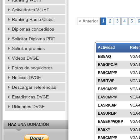
Ranking V-UHF
Activadores V-UHF
Ranking Radio Clubs
< Anterior
1
2
3
4
5
6
Diplomas concedidos
Solicitar Diploma PDF
Actividad
Refer
Solicitar premios
EB5AQ
VGA-
Videos DVGE
EA5GPC/M
VGA-
Fotos de seguidores
EA5CMP/P
VGA-
Noticias DVGE
EA5ITV/P
VGA-
Descargar referencias
EA5CMP/P
VGA-
Estadisticas DVGE
EA5CMP/P
VGA-
EA5RKJ/P
VGA-
Utilidades DVGE
EA5URL/P
VGA-
EA5ER/P/QRP
VGA-
HAZ
UNA DONACIÓN
EA5XY
VGA-
EA5CMP/P
VGA-