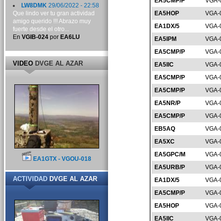
EA5CMP/P
VGA-
LW8DMK
29/06/2022 - 22:58
Que lindo ver tu gran actividad
EA5HOP
VGA-
amigo querido !!! Abrazo muy
EA1DX/5
VGA-
fuerte desde el otro...
En
VGIB-024
por
EA6LU
EA5IPM
VGA-
EA5CMP/P
VGA-
VIDEO
DVGE AL AZAR
EA5IIC
VGA-
EA5CMP/P
VGA-
EA5CMP/P
VGA-
EA5NR/P
VGA-
EA5CMP/P
VGA-
EB5AQ
VGA-
EA5XC
VGA-
EA5GPC/M
VGA-
EA1GTX - VGOU-018
EA5URB/P
VGA-
ACTIVIDAD
DVGE AL AZAR
EA1DX/5
VGA-
EA5CMP/P
VGA-
EA5HOP
VGA-
EA5IIC
VGA-