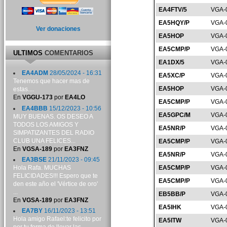
EA4FTV/5
VGA-
EA5HQY/P
VGA-
Ver donaciones
EA5HOP
VGA-
EA5CMP/P
VGA-
ULTIMOS
COMENTARIOS
EA1DX/5
VGA-
EA4ADM
28/05/2024 - 16:31
EA5XC/P
VGA-
Tenemos que hacer mas de
EA5HOP
VGA-
estas....
En
VGGU-173
por
EA4LO
EA5CMP/P
VGA-
EA4BBB
15/12/2023 - 10:56
EA5GPC/M
VGA-
MUY BUENAS. OS DESEO A
TODOS LOS AMIGOS Y
EA5NR/P
VGA-
SIMPATIZANTES DEL RADIO
CLUB UNA FELICES...
EA5CMP/P
VGA-
En
VGSA-189
por
EA3FNZ
EA5NR/P
VGA-
EA3BSE
21/11/2023 - 09:45
Hola Rafa. MUCHAS
EA5CMP/P
VGA-
FELICIDADES!!! Espero que te
EA5CMP/P
VGA-
den este año el 'Vértice de oro'
...
EB5BB/P
VGA-
En
VGSA-189
por
EA3FNZ
EA5IHK
VGA-
EA7BY
16/11/2023 - 13:51
Hola amigo Rafael:te felicito por
EA5ITW
VGA-