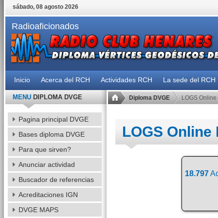
sábado, 08 agosto 2026
Radioaficionados
Inicio
Acerca del RCH
Actividades RCH
La sede del RCH
MENU
DIPLOMA DVGE
Diploma DVGE
LOGS Online
Pagina principal DVGE
LOGS Online
Bases diploma DVGE
Para que sirven?
Anunciar actividad
18.797
Ac
Buscador de referencias
Acreditaciones IGN
DVGE MAPS