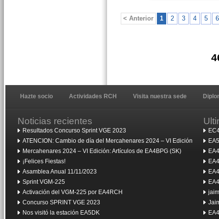
< Anterior
1
2
3
4
5
6
4
Hazte socio
Actividades RCH
Visita nuestra sede
Dipl
Noticias recientes
Ult
Resultados Concurso Sprint VGE 2023
EC4
ATENCION: Cambio de día del Mercahenares 2024 – VI Edición
EA5
Mercahenares 2024 – VI Edición: Artículos de EA4BPG (SK)
EA4
¡Felices Fiestas!
EA4
Asamblea Anual 11/11/2023
EA4
Sprint VGM-225
EA4
Activación del VGM-225 por EA4RCH
jai
Concurso SPRINT VGE 2023
Jai
Nos visitó la estación EA5DK
EA4