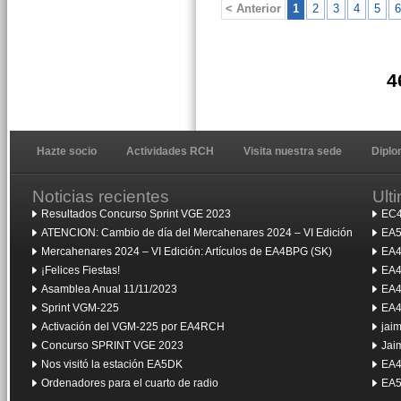
< Anterior
1
2
3
4
5
6
4
Hazte socio
Actividades RCH
Visita nuestra sede
Dipl
Noticias recientes
Ult
Resultados Concurso Sprint VGE 2023
EC4
ATENCION: Cambio de día del Mercahenares 2024 – VI Edición
EA5
Mercahenares 2024 – VI Edición: Artículos de EA4BPG (SK)
EA4
¡Felices Fiestas!
EA4
Asamblea Anual 11/11/2023
EA4
Sprint VGM-225
EA4
Activación del VGM-225 por EA4RCH
jai
Concurso SPRINT VGE 2023
Jai
Nos visitó la estación EA5DK
EA4
Ordenadores para el cuarto de radio
EA5