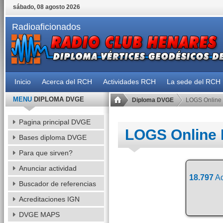
sábado, 08 agosto 2026
Radioaficionados
Inicio
Acerca del RCH
Actividades RCH
La sede del RCH
MENU
DIPLOMA DVGE
Diploma DVGE
LOGS Online
Pagina principal DVGE
LOGS Online
Bases diploma DVGE
Para que sirven?
Anunciar actividad
18.797
Ac
Buscador de referencias
Acreditaciones IGN
DVGE MAPS