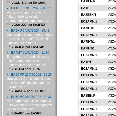
EA1IEN/P
VGZA
En
VGOU-112
por
EA1JAG
EA1HL
VGZA
EA1BJE
13/03/2023 - 00:37
Veo que compañía no te ha
EA2EEK/1
VGZA
faltado. Habrás estado
entretenido con tanto ganado. ...
EC2AMN/1
VGZA
En
VGSA-222
por
EA3FNZ
EA7IHT/1
VGZA
EA5NU
14/01/2023 - 19:43
Que orgullo siempre poder decir
EC2AMN/1
VGZA
que a mí me enseñó EA5CMP.
EA7IHT/1
VGZA
Gracias Paco por est...
En
VGA-031
por
EA5CMP
EA7IHT/1
VGZA
EA4MY
06/01/2023 - 11:30
EC2AMN/1
VGZA
Enhorabuena Albert. No es de
extrañar que haya sido la
EA1IYF
VGZA
primera actividad desde es...
EC2AMN/1
VGZA
En
VGL-104
por
EA3IW
EA5CMP
23/09/2022 - 12:28
EC2AMN/1
VGZA
Gracias a ti Don Miguel el placer
EC2AMN/1
VGZA
ha sido el mío de compartir esta
actividad con ...
EC2AMN/1
VGZA
En
VGAV-166
por
EA1DMP
EA1IEN/P
VGZA
EA5CMP
26/08/2022 - 13:32
Me alegro mucho Don Juan por
EC2AMN/1
VGZA
tu trayectoria que poco a poco te
EC2AMN/1
VGZA
vas superando, incl...
En
VGA-054
por
EA5IFF
EC2AMN/1
VGZA