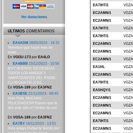
EA7IHT/1
VGZA
EC2AMN/1
VGZA
Ver donaciones
EC2AMN/1
VGZA
EA7IHT/1
VGZA
ULTIMOS
COMENTARIOS
EA7IHT/1
VGZA
EA4ADM
28/05/2024 - 16:31
EC2AMN/1
VGZA
Tenemos que hacer mas de
EC2AMN/1
VGZA
estas....
En
VGGU-173
por
EA4LO
EC2AMN/1
VGZA
EA4BBB
15/12/2023 - 10:56
EA1HL
VGZA
MUY BUENAS. OS DESEO A
TODOS LOS AMIGOS Y
EC2AMN/1
VGZA
SIMPATIZANTES DEL RADIO
EA7IHT/1
VGZA
CLUB UNA FELICES...
En
VGSA-189
por
EA3FNZ
EA5HQY/1
VGZA
EA3BSE
21/11/2023 - 09:45
EC2AMN/1
VGZA
Hola Rafa. MUCHAS
FELICIDADES!!! Espero que te
EC2AMN/1
VGZA
den este año el 'Vértice de oro'
...
EC2AMN/1
VGZA
En
VGSA-189
por
EA3FNZ
EA7IHT/1
VGZA
EA7BY
16/11/2023 - 13:51
Hola amigo Rafael:te felicito por
EC2AMN/1
VGZA