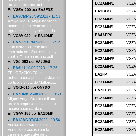
por tu forma de llevar las
EC2AMN/1
VGZA
actividades,eres un f...
En
VGZA-200
por
EA3FNZ
EA1BOO
VGZA
EA5CMP
20/09/2023 - 11:53
EC2AMN/1
VGZA
Amigo Miguel Ángel no tengo
palabras para expresar mi
EC2AMN/1
VGZA
agradecimiento y sobre todo...
EA4APP/1
VGZA
En
VGAV-030
por
EA1DMP
EA7JGU
19/09/2023 - 17:12
EC2AMN/1
VGZA
Esta actividad tiene una
EC2AMN/1
VGZA
caminata de 18km entre ida y
vuelta. También es una acti...
EC2AMN/P
VGZA
En
VGJ-093
por
EA7JGU
EC2AMN/1
VGZA
EA6LU
10/09/2023 - 17:36
FELICITACIONES Luc,
EA1FP
VGZA
enhorabuena por la actividad de
EC2AMN/1
VGZA
vértice, disfruta de Mallorca...
En
VGIB-010
por
ON7DQ
EA7IHT/1
VGZA
EA7HMK
25/08/2023 - 09:59
EC2AMN/1
VGZA
Miguel Angel Gracias a ti por
estar siempre atento a lo que
EC2AMN/1
VGZA
necesitábamos, da g...
En
VGAV-156
por
EA1DMP
EC2AMN/1
VGZA
EA1JAG
07/04/2023 - 10:56
EC2AMN/1
VGZA
Vertice relativamente cercano a
Verín. Fácil acceso por la
EC2AMN/1
VGZA
carretera que sube de...