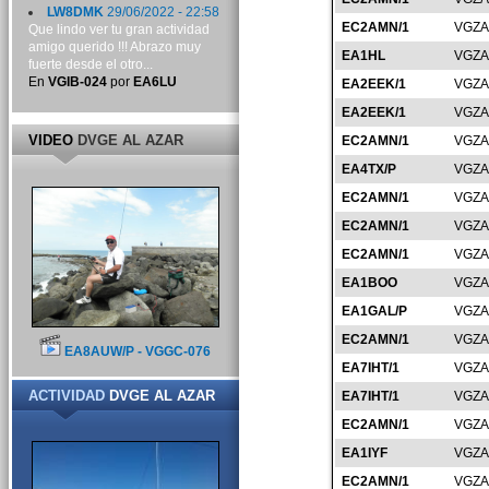
LW8DMK
29/06/2022 - 22:58
EC2AMN/1
VGZA
Que lindo ver tu gran actividad
amigo querido !!! Abrazo muy
EA1HL
VGZA
fuerte desde el otro...
En
VGIB-024
por
EA6LU
EA2EEK/1
VGZA
EA2EEK/1
VGZA
VIDEO
DVGE AL AZAR
EC2AMN/1
VGZA
EA4TX/P
VGZA
EC2AMN/1
VGZA
EC2AMN/1
VGZA
EC2AMN/1
VGZA
EA1BOO
VGZA
EA1GAL/P
VGZA
EC2AMN/1
VGZA
EA8AUW/P - VGGC-076
EA7IHT/1
VGZA
ACTIVIDAD
DVGE AL AZAR
EA7IHT/1
VGZA
EC2AMN/1
VGZA
EA1IYF
VGZA
EC2AMN/1
VGZA