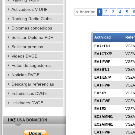
Ranking V-UHF
Activadores V-UHF
< Anterior
1
2
3
4
5
6
Ranking Radio Clubs
Diplomas concedidos
Solicitar Diploma PDF
Actividad
Refer
EA7IHT/1
VGZA
Solicitar premios
EA1GTX/P
VGZA
Videos DVGE
EA1IFV/P
VGZA
Fotos de seguidores
EA3BT/1
VGZA
Noticias DVGE
EA1IEN/P
VGZA
Descargar referencias
EA1IFV/P
VGZA
Estadisticas DVGE
EA5XY
VGZA
EA1IFV/P
VGZA
Utilidades DVGE
EA1EX
VGZA
EC2AMN/1
VGZA
HAZ
UNA DONACIÓN
EC2AMN/1
VGZA
EA1IFV/P
VGZA