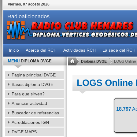
viernes, 07 agosto 2026
Radioaficionados
Inicio
Acerca del RCH
Actividades RCH
La sede del RCH
MENU
DIPLOMA DVGE
Diploma DVGE
LOGS Online
Pagina principal DVGE
LOGS Online
Bases diploma DVGE
Para que sirven?
Anunciar actividad
18.797
Ac
Buscador de referencias
Acreditaciones IGN
DVGE MAPS