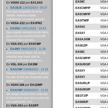
EA5IIC
VGA-
En
VGOU-112
por
EA1JAG
EA1BJE
13/03/2023 - 00:37
EA5CMP/P
VGA-
Veo que compañía no te ha
EA5CMP/P
VGA-
faltado. Habrás estado
entretenido con tanto ganado. ...
EA5ITW/P
VGA-
En
VGSA-222
por
EA3FNZ
EA5XC
VGA-
EA5NU
14/01/2023 - 19:43
Que orgullo siempre poder decir
EA5XY
VGA-
que a mí me enseñó EA5CMP.
EA5AJX/M
VGA-
Gracias Paco por est...
En
VGA-031
por
EA5CMP
EA5EZ/P
VGA-
EA4MY
06/01/2023 - 11:30
EA5IIC
VGA-
Enhorabuena Albert. No es de
extrañar que haya sido la
EA5CMP/P
VGA-
primera actividad desde es...
En
VGL-104
por
EA3IW
EA5URO/P
VGA-
EA5CMP
23/09/2022 - 12:28
EA5XY
VGA-
Gracias a ti Don Miguel el placer
EA5XY
VGA-
ha sido el mío de compartir esta
actividad con ...
EA5URL/P
VGA-
En
VGAV-166
por
EA1DMP
EA5URO/P
VGA-
EA5CMP
26/08/2022 - 13:32
Me alegro mucho Don Juan por
EB1ITJ/P
VGA-
tu trayectoria que poco a poco te
vas superando, incl...
EA5NR/P
VGA-
En
VGA-054
por
EA5IFF