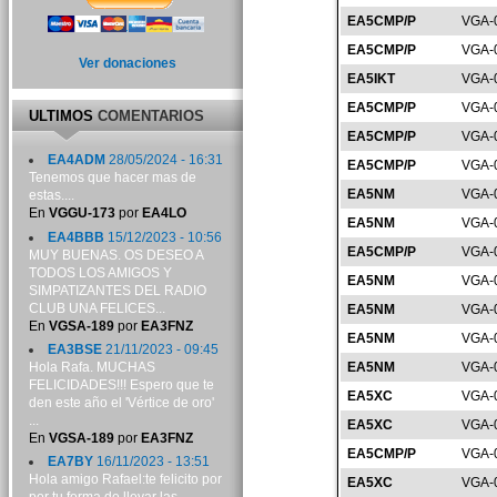
EA5CMP/P
VGA-
EA5CMP/P
VGA-
Ver donaciones
EA5IKT
VGA-
EA5CMP/P
VGA-
ULTIMOS
COMENTARIOS
EA5CMP/P
VGA-
EA4ADM
28/05/2024 - 16:31
EA5CMP/P
VGA-
Tenemos que hacer mas de
EA5NM
VGA-
estas....
En
VGGU-173
por
EA4LO
EA5NM
VGA-
EA4BBB
15/12/2023 - 10:56
EA5CMP/P
VGA-
MUY BUENAS. OS DESEO A
TODOS LOS AMIGOS Y
EA5NM
VGA-
SIMPATIZANTES DEL RADIO
CLUB UNA FELICES...
EA5NM
VGA-
En
VGSA-189
por
EA3FNZ
EA5NM
VGA-
EA3BSE
21/11/2023 - 09:45
Hola Rafa. MUCHAS
EA5NM
VGA-
FELICIDADES!!! Espero que te
EA5XC
VGA-
den este año el 'Vértice de oro'
...
EA5XC
VGA-
En
VGSA-189
por
EA3FNZ
EA5CMP/P
VGA-
EA7BY
16/11/2023 - 13:51
Hola amigo Rafael:te felicito por
EA5XC
VGA-