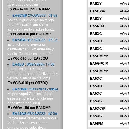
por tu forma de llevar las
EA5XY
VGA-
actividades,eres un f...
En
VGZA-200
por
EA3FNZ
EA5DY/P
VGA-
EA5CMP
20/09/2023 - 11:53
EA5XY
VGA-
Amigo Miguel Ángel no tengo
palabras para expresar mi
EA5NR/P
VGA-
agradecimiento y sobre todo...
EA5XC
VGA-
En
VGAV-030
por
EA1DMP
EA7JGU
19/09/2023 - 17:12
EA5XC
VGA-
Esta actividad tiene una
EA5XC
VGA-
caminata de 18km entre ida y
vuelta. También es una acti...
EA5CMP/P
VGA-
En
VGJ-093
por
EA7JGU
EA5GPC/M
VGA-
EA6LU
10/09/2023 - 17:36
FELICITACIONES Luc,
EA5CMP/P
VGA-
enhorabuena por la actividad de
vértice, disfruta de Mallorca...
EA5XC
VGA-
En
VGIB-010
por
ON7DQ
EA5XC
VGA-
EA7HMK
25/08/2023 - 09:59
EA5XC
VGA-
Miguel Angel Gracias a ti por
estar siempre atento a lo que
EA5XC
VGA-
necesitábamos, da g...
En
VGAV-156
por
EA1DMP
EA5XC/P
VGA-
EA1JAG
07/04/2023 - 10:56
EA5XC
VGA-
Vertice relativamente cercano a
Verín. Fácil acceso por la
EA5IPM
VGA-
carretera que sube de...