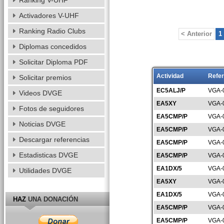
Ranking V-UHF
Activadores V-UHF
Ranking Radio Clubs
< Anterior
1
Diplomas concedidos
Solicitar Diploma PDF
Actividad
Refer
Solicitar premios
EC5ALJ/P
VGA-
Videos DVGE
EA5XY
VGA-
Fotos de seguidores
EA5CMP/P
VGA-
Noticias DVGE
EA5CMP/P
VGA-
Descargar referencias
EA5CMP/P
VGA-
Estadisticas DVGE
EA5CMP/P
VGA-
EA1DX/5
VGA-
Utilidades DVGE
EA5XY
VGA-
EA1DX/5
VGA-
HAZ
UNA DONACIÓN
EA5CMP/P
VGA-
EA5CMP/P
VGA-