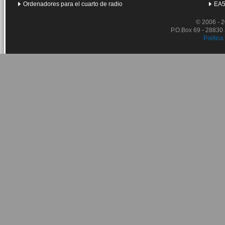
Ordenadores para el cuarto de radio
EA5
© 2006 - 
P.O.Box 69 - 28830
Política