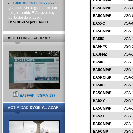
EA5CMP/P
VGA-
LW8DMK
29/06/2022 - 22:58
Que lindo ver tu gran actividad
EA5CMP/P
VGA-
amigo querido !!! Abrazo muy
EA5CMP/P
VGA-
fuerte desde el otro...
En
VGIB-024
por
EA6LU
EA5XC
VGA-
EA5CMP/P
VGA-
VIDEO
DVGE AL AZAR
EA5IIC
VGA-
EA5HYC
VGA-
EA3FNZ
VGA-
EA5IIC
VGA-
EA5CMP/P
VGA-
EA5RCK/P
VGA-
EA5IIC
VGA-
EA5CMP/P
VGA-
EA5FV/P - VGMA-137
EA5XY
VGA-
ACTIVIDAD
DVGE AL AZAR
EA5CMP/P
VGA-
EA5XY
VGA-
EA5CMP/P
VGA-
EA5CMP
VGA-