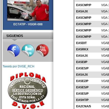
EA5CMP/P
VGA-
EA5AJX
VGA-
EA5CMP/P
VGA-
EA5CMP/P
VGA-
EC7AT/P - VGGR-088
EA5CMP/P
VGA-
SIGUENOS
EA5CMP/P
VGA-
EA5DIT
VGAB
EA5RKX
VGAB
EA5AJX
VGAB
EA5EI/P
VGAB
Tweets por DVGE_RCH
EA5ES/P
VGAB
EA5AJX
VGAB
EA5EZ/P
VGAB
EA5ES/P
VGAB
EA5ES/P
VGAB
EA5HT/P
VGAB
EA2CNA/5
VGAB